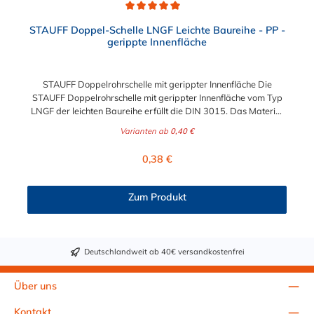
Durchschnittliche Bewertung von 5 von 5 Sternen
STAUFF Doppel-Schelle LNGF Leichte Baureihe - PP -
gerippte Innenfläche
STAUFF Doppelrohrschelle mit gerippter Innenfläche Die
STAUFF Doppelrohrschelle mit gerippter Innenfläche vom Typ
LNGF der leichten Baureihe erfüllt die DIN 3015. Das Material
der Doppelrohrschelle ist Polypropylen und ist somit sehr
Varianten ab
0,40 €
robust. Die Doppelrohrschelle ist für die einfache und
gleichzeitig sicheren Befestigung von Rohren, Schläuchen,
Regulärer Preis:
0,38 €
Kabeln und anderen Bauteilen. Der Durchmesser der STAUFF
Doppelrohrschelle mit gerippter Innenfläche ist zwischen 6 mm
und 22 mm auswählbar.
Zum Produkt
Deutschlandweit ab 40€ versandkostenfrei
Über uns
Kontakt