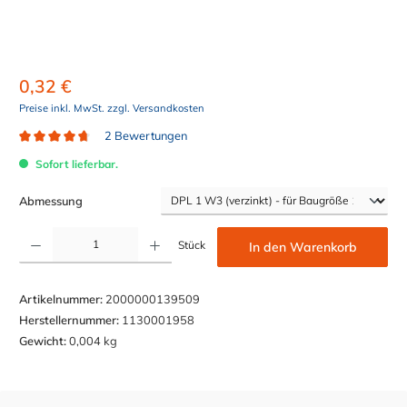
0,32 €
Preise inkl. MwSt. zzgl. Versandkosten
2 Bewertungen
Durchschnittliche Bewertung von 4.7 von 5 Sternen
Sofort lieferbar.
auswählen
Abmessung
Produkt Anzahl: Gib den gewünschten Wert ein oder benutze die Schaltflächen um die Anzahl z
Stück
In den Warenkorb
Artikelnummer:
2000000139509
Herstellernummer:
1130001958
Gewicht:
0,004 kg