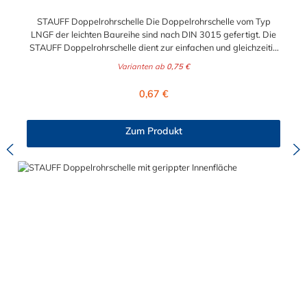
STAUFF Doppelrohrschelle Die Doppelrohrschelle vom Typ
LNGF der leichten Baureihe sind nach DIN 3015 gefertigt. Die
STAUFF Doppelrohrschelle dient zur einfachen und gleichzeitig
sicheren Befestigung von Rohren, Schläuchen, Kabeln und
Varianten ab
0,75 €
anderen Bauteilen. Der Durchmesser ist in Abstufungen
zwischen 6 mm und 22 mm auswählbar.
Regulärer Preis:
0,67 €
Zum Produkt