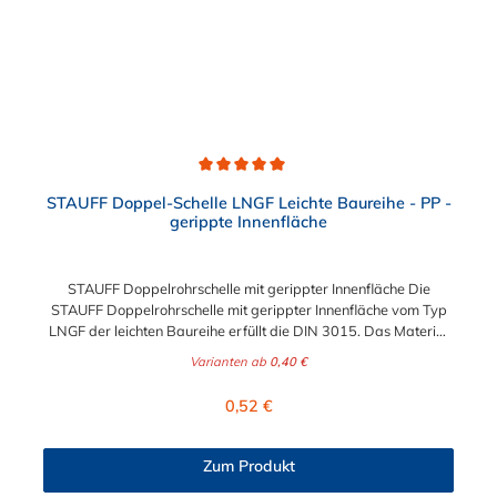
Durchschnittliche Bewertung von 5 von 5 Sternen
STAUFF Doppel-Schelle LNGF Leichte Baureihe - PP -
gerippte Innenfläche
STAUFF Doppelrohrschelle mit gerippter Innenfläche Die
STAUFF Doppelrohrschelle mit gerippter Innenfläche vom Typ
LNGF der leichten Baureihe erfüllt die DIN 3015. Das Material
der Doppelrohrschelle ist Polypropylen und ist somit sehr
Varianten ab
0,40 €
robust. Die Doppelrohrschelle ist für die einfache und
gleichzeitig sicheren Befestigung von Rohren, Schläuchen,
Regulärer Preis:
0,52 €
Kabeln und anderen Bauteilen. Der Durchmesser der STAUFF
Doppelrohrschelle mit gerippter Innenfläche ist zwischen 6 mm
und 22 mm auswählbar.
Zum Produkt