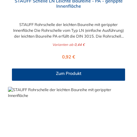
STAUFF Schelle LN Leichte Baureihe - PA - gerippte
Innenfläche
STAUFF Rohrschelle der leichten Baureihe mit gerippter
Innenfläche Die Rohrschelle vom Typ LN (einfache Ausführung)
der leichten Baureihe PA erfüllt die DIN 3015. Die Rohrschelle
ist zur einfachen und gleichzeitig sicheren Befestigung von
Varianten ab
0,44 €
Rohren, Schläuchen, Kabeln und anderen Bauteilen von 6 mm
bis 22 m Durchmesser.
Regulärer Preis:
0,92 €
Zum Produkt