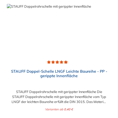
Durchschnittliche Bewertung von 5 von 5 Sternen
STAUFF Doppel-Schelle LNGF Leichte Baureihe - PP -
gerippte Innenfläche
STAUFF Doppelrohrschelle mit gerippter Innenfläche Die
STAUFF Doppelrohrschelle mit gerippter Innenfläche vom Typ
LNGF der leichten Baureihe erfüllt die DIN 3015. Das Material
der Doppelrohrschelle ist Polypropylen und ist somit sehr
Varianten ab
0,40 €
robust. Die Doppelrohrschelle ist für die einfache und
gleichzeitig sicheren Befestigung von Rohren, Schläuchen,
Regulärer Preis: