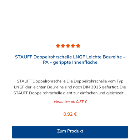
Durchschnittliche Bewertung von 4.8 von 5 Sternen
STAUFF Doppelrohrschelle LNGF Leichte Baureihe -
PA - gerippte Innenfläche
STAUFF Doppelrohrschelle Die Doppelrohrschelle vom Typ
LNGF der leichten Baureihe sind nach DIN 3015 gefertigt. Die
STAUFF Doppelrohrschelle dient zur einfachen und gleichzeitig
sicheren Befestigung von Rohren, Schläuchen, Kabeln und
Varianten ab
0,75 €
anderen Bauteilen. Der Durchmesser ist in Abstufungen
zwischen 6 mm und 22 mm auswählbar.
Regulärer Preis:
0,92 €
Zum Produkt