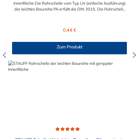
Innenfläche Die Rohrschelle vom Typ LN (einfache Ausführung)
der leichten Baureihe PA erfüllt die DIN 3015. Die Rohrschelle
ist zur einfachen und gleichzeitig sicheren Befestigung von
Rohren, Schläuchen, Kabeln und anderen Bauteilen von 6 mm
bis 22 m Durchmesser.
Regulärer Preis:
0,44 €
Zum Produkt
Durchschnittliche Bewertung von 5 von 5 Sternen