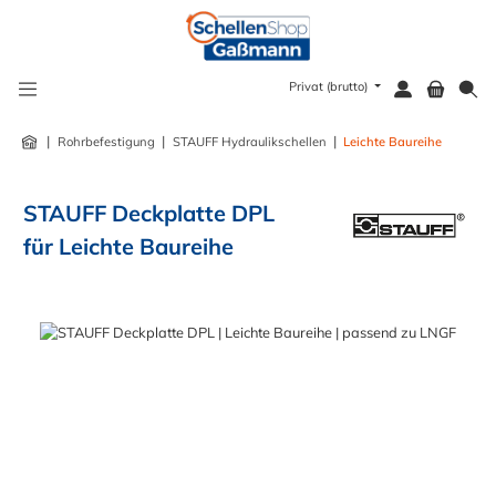
alt springen
Privat (brutto)
|
|
|
Rohrbefestigung
STAUFF Hydraulikschellen
Leichte Baureihe
STAUFF Deckplatte DPL
für Leichte Baureihe
Bildergalerie überspringen