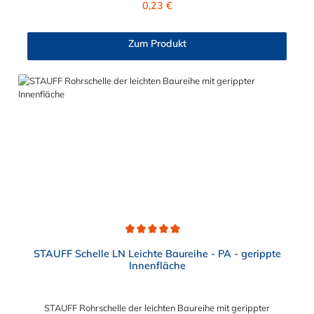
0,23 €
der mit der STAUFF Kunststoff Schlauchschelle befestigt werden
kann liegt je nach Auswahl zwischen 3,2 mm und 25,4 mm.
Zum Produkt
Durchschnittliche Bewertung von 5 von 5 Sternen
STAUFF Schelle LN Leichte Baureihe - PA - gerippte
Innenfläche
STAUFF Rohrschelle der leichten Baureihe mit gerippter