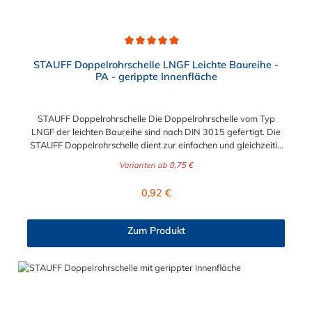
Durchschnittliche Bewertung von 4.8 von 5 Sternen
STAUFF Doppelrohrschelle LNGF Leichte Baureihe -
PA - gerippte Innenfläche
STAUFF Doppelrohrschelle Die Doppelrohrschelle vom Typ
LNGF der leichten Baureihe sind nach DIN 3015 gefertigt. Die
STAUFF Doppelrohrschelle dient zur einfachen und gleichzeitig
sicheren Befestigung von Rohren, Schläuchen, Kabeln und
Varianten ab
0,75 €
anderen Bauteilen. Der Durchmesser ist in Abstufungen
zwischen 6 mm und 22 mm auswählbar.
Regulärer Preis:
0,92 €
Zum Produkt