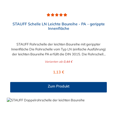
Durchschnittliche Bewertung von 5 von 5 Sternen
STAUFF Schelle LN Leichte Baureihe - PA - gerippte
Innenfläche
STAUFF Rohrschelle der leichten Baureihe mit gerippter
Innenfläche Die Rohrschelle vom Typ LN (einfache Ausführung)
der leichten Baureihe PA erfüllt die DIN 3015. Die Rohrschelle
ist zur einfachen und gleichzeitig sicheren Befestigung von
Varianten ab
0,44 €
Rohren, Schläuchen, Kabeln und anderen Bauteilen von 6 mm
bis 22 m Durchmesser.
Regulärer Preis:
1,13 €
Zum Produkt