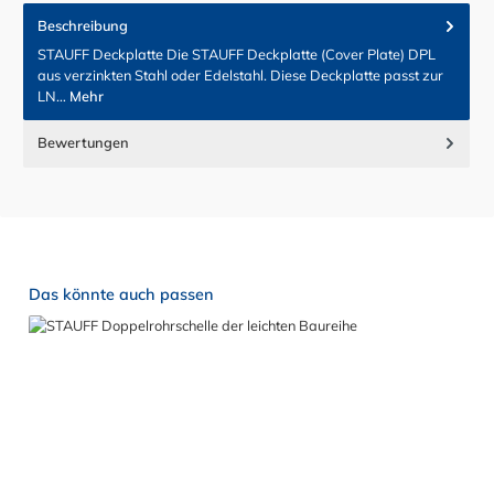
Beschreibung
STAUFF Deckplatte Die STAUFF Deckplatte (Cover Plate) DPL
aus verzinkten Stahl oder Edelstahl. Diese Deckplatte passt zur
LN…
Mehr
Bewertungen
Produktgalerie überspringen
Das könnte auch passen