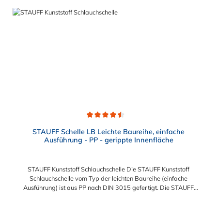
Durchschnittliche Bewertung von 4.5 von 5 Sternen
STAUFF Schelle LB Leichte Baureihe, einfache
Ausführung - PP - gerippte Innenfläche
STAUFF Kunststoff Schlauchschelle Die STAUFF Kunststoff
Schlauchschelle vom Typ der leichten Baureihe (einfache
Ausführung) ist aus PP nach DIN 3015 gefertigt. Die STAUFF
Kunststoff Schlauchschelle dient der einfachen und gleichzeitig
sicheren Befestigung von Rohren, Schläuchen, Kabeln und
anderen Bauteilen. Der Durchmesser Schlauchdurchmesser,
Regulärer Preis: