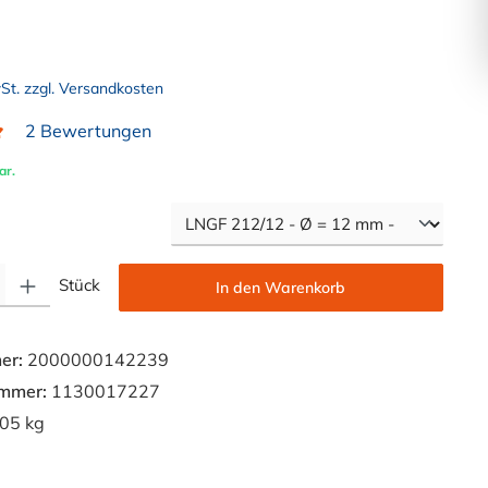
wSt. zzgl. Versandkosten
2 Bewertungen
liche Bewertung von 5 von 5 Sternen
ar.
auswählen
Gib den gewünschten Wert ein oder benutze die Schaltflächen um die Anzahl zu e
Stück
In den Warenkorb
er:
2000000142239
ummer:
1130017227
05 kg