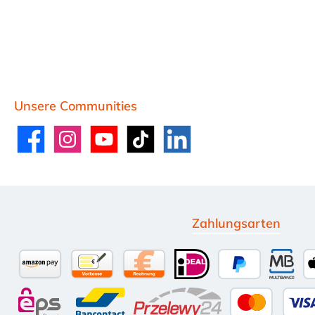
Unsere Communities
Facebook
Instagram
YouTube
TikTok
LinkedIn
Zahlungsarten
Amazon Pay
Vorkasse per Überweisung
Kauf auf Rechnung (10 Tage Net
iDEAL
PayPal
Multi