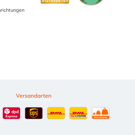
inrichtungen
Versandarten
g
Standardversand
DPD Expressversand - 12 Uhr
UPS Standard International
DHL Standardversand
DHL-Versand an Packsta
per Spedition