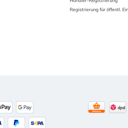
Händler-Registrierung
Registrierung für öffentl. E
to)
banco
Apple Pay
Google Pay
Selbstabholun
DPD 