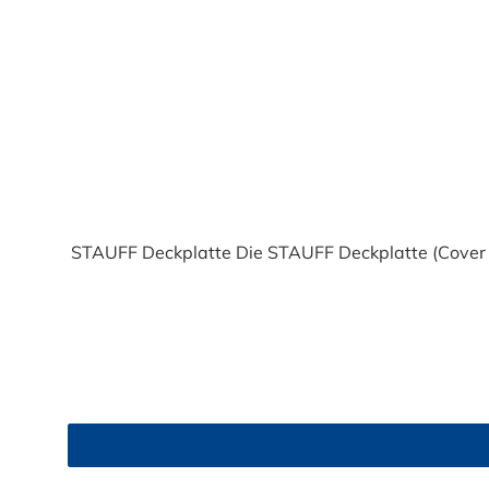
Durchschnittliche Bewertung von 4.7 von 5 Sternen
STAUFF Deckplatte Die STAUFF Deckplatte (Cover Pl