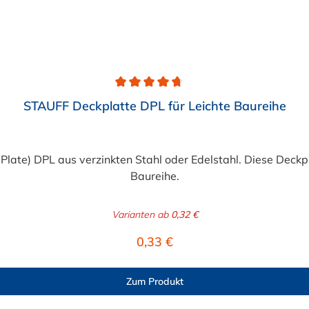
STAUFF Deckplatte DPL für Leichte Baureihe
ate) DPL aus verzinkten Stahl oder Edelstahl. Diese Deckpla
Baureihe.
Varianten ab
0,32 €
Regulärer Preis:
0,33 €
Zum Produkt