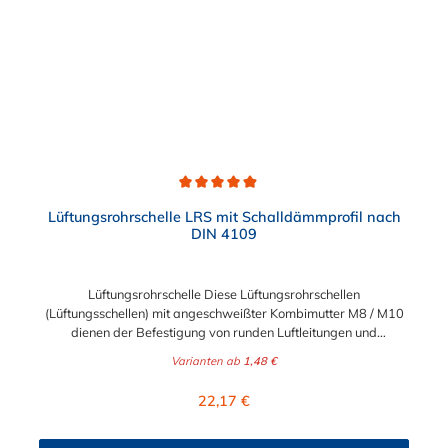
Durchschnittliche Bewertung von 4.8 von 5 Sternen
Lüftungsrohrschelle LRS mit Schalldämmprofil nach
DIN 4109
Lüftungsrohrschelle Diese Lüftungsrohrschellen
(Lüftungsschellen) mit angeschweißter Kombimutter M8 / M10
dienen der Befestigung von runden Luftleitungen und
Wickelfalzrohren im Bereich Klima-, Luft- und Prozesstechnik.
Varianten ab
1,48 €
Die Lüftungsrohrschelle ist durch ihren weiten Öffnungswinkel
und den Schnellverschluss leicht und einhändig montierbar. Das
Regulärer Preis:
22,17 €
eingeklebte EPDM Rohrschellengummi für Schallschutz nach
DIN 4109 (Schallpegelverbesserung im Mittel 18 dB)
verhindert zudem ein Ablösen der Schelle beim Verschieben der