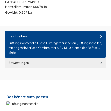
EAN:
4006209794913
Herstellernummer:
00079491
Gewicht:
0,127 kg
Beschreibung
Lüftungsrohrschelle Diese Lüftungsrohrschellen (Lüftungsschellen)
mit angeschweißter Kombimutter M8 / M10 dienen der Befesti…
Mehr
Bewertungen
Produktgalerie überspringen
Das könnte auch passen