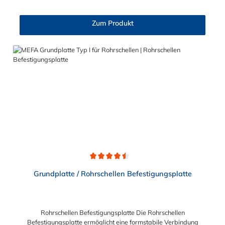
verwendet werden. Bei Anwendung mit mehrsträngigen
Anschlagmitteln sind die Regeln z. B. nach DIN EN 818-4 zu
Zum Produkt
beachten. Bei Durchgangslöchern sollte von der Gegenseite
eine Mutter (0,8 × d) vollständig und fest aufgeschraubt
werden. Bei ausreichender Gewindelänge der Schraube wird
zusätzlich die Verwendung einer Scheibe empfohlen.
Durchschnittliche Bewertung von 4.5 von 5 Sternen
Grundplatte / Rohrschellen Befestigungsplatte
Rohrschellen Befestigungsplatte Die Rohrschellen
Befestigungsplatte ermöglicht eine formstabile Verbindung