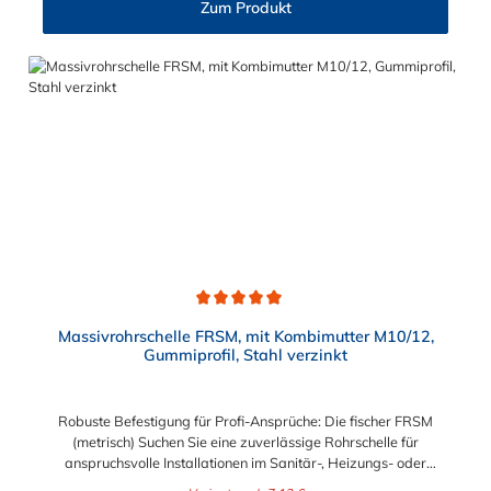
Zum Produkt
Rohre. *Dämmprofil kann ohne Weiteres entfernt werden.
Durchschnittliche Bewertung von 5 von 5 Sternen
Massivrohrschelle FRSM, mit Kombimutter M10/12,
Gummiprofil, Stahl verzinkt
Robuste Befestigung für Profi-Ansprüche: Die fischer FRSM
(metrisch) Suchen Sie eine zuverlässige Rohrschelle für
anspruchsvolle Installationen im Sanitär-, Heizungs- oder
Industriebereich? Die fischer Massivrohrschelle FRSM ist