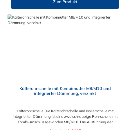
Zum Produkt
Rohrleitungen an Wand, Decken und Boden und finden ihre
Anwendung im Sanitär-, Heizungs-, und Abwasserbereich.
*Dämmprofil kann ohne Weiteres entfernt werden.
Kälterohrschelle mit Kombimutter M8/M10 und
integrierter Dämmung, verzinkt
Kälterohrschelle Die Kälterohrschelle und Isolierschelle mit
integrierter Dämmung ist eine zweischraubige Rohrschelle mit
Kombi-Anschlussgewinden M8/M10. Die Ausführung der
Kälterohrschelle mit zwei Schrauben ermöglicht die optimierte