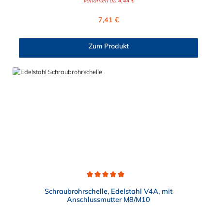
Varianten ab
4,44 €
Anpassung an den Rohraußendurchmesser. Zusammen mit
dem Kombi-Anschlussgewinde erhöht dies die Flexibilität der
Regulärer Preis:
7,41 €
Kälterohrschelle. Damit können Rohrleitungen für die Kälte- und
Klimatechnik mit einem Außendurchmesser von 10 bis 114 mm
und einer Dämmdicke von 13 oder 19 mm mit Gewindestange
Zum Produkt
oder Stockschraube im Innenbereich sicher befestigt werden.
Die selbstklebende Verschlusslasche und das altersbeständige
Dämmmaterial sichern die optimale Funktion der Kälteschelle.
Das Material der Kälterohrschelle ist galvanisch verzinkter
Stahl.
Durchschnittliche Bewertung von 4.8 von 5 Sternen
Schraubrohrschelle, Edelstahl V4A, mit
Anschlussmutter M8/M10