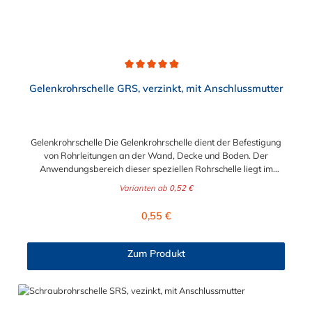
Durchschnittliche Bewertung von 4.9 von 5 Sternen
Gelenkrohrschelle GRS, verzinkt, mit Anschlussmutter
Gelenkrohrschelle Die Gelenkrohrschelle dient der Befestigung
von Rohrleitungen an der Wand, Decke und Boden. Der
Anwendungsbereich dieser speziellen Rohrschelle liegt im
Sanitär- und Heizungsbereich. Die Gelenkrohrschelle hat eine
Varianten ab
0,52 €
EPDM-Schallschutzeinlage entsprechend den Anforderungen
nach DIN 4109. Diese einteilige Ausführung mit Gelenk und
Regulärer Preis:
0,55 €
Anschlußmutter besitzt einen Schnellverschluß, der eine
einfache, einhändige Montage, selbst bei Überkopfarbeit,
ermöglicht. *Dämmprofil kann ohne Weiteres entfernt werden.
Zum Produkt