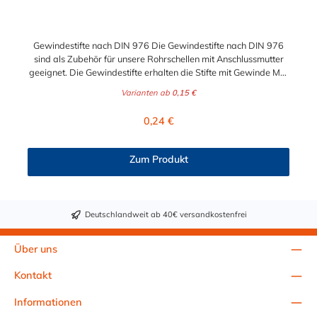
Gewindestifte nach DIN 976 Die Gewindestifte nach DIN 976
sind als Zubehör für unsere Rohrschellen mit Anschlussmutter
geeignet. Die Gewindestifte erhalten die Stifte mit Gewinde M8,
M10 oder M12. Beim Werkstoff können Sie wählen zwischen
Varianten ab
0,15 €
Stahl verzinkt oder Edelstahl V2A.
Regulärer Preis:
0,24 €
Zum Produkt
Deutschlandweit ab 40€ versandkostenfrei
Über uns
Kontakt
Informationen