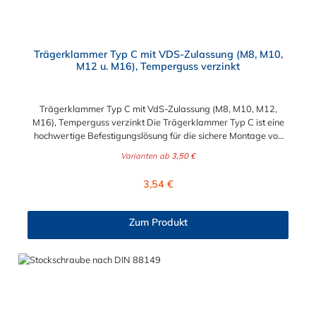
Trägerklammer Typ C mit VDS-Zulassung (M8, M10,
M12 u. M16), Temperguss verzinkt
Trägerklammer Typ C mit VdS-Zulassung (M8, M10, M12,
M16), Temperguss verzinkt Die Trägerklammer Typ C ist eine
hochwertige Befestigungslösung für die sichere Montage von
Aufhängungen an Stahlträgern und Profilen – ganz ohne
Varianten ab
3,50 €
Schweißen oder Bohren. Dank ihrer robusten Konstruktion und
praktischen Eigenschaften ist sie optimal für professionelle
Regulärer Preis:
3,54 €
Anwendungen geeignet. Klemmweite nach Abmessung:M8:
Klemmweite 23mmM10: Klemmweite 20mmM12: Klemmweite
26mmM16: Klemmweite 28mm Eigenschaften: Material:
Zum Produkt
Hergestellt aus verzinktem Temperguss für maximale Stabilität
und Korrosionsschutz.Befestigung: Inklusive Sechskantschraube
und Kontermutter M10 für eine einfache und sichere
Installation.Zulassung: VdS-zertifiziert, zugelassen für die
Befestigung von Rohren mit einem Durchmesser von bis zu 65
mm.Design: Der Hohlschliff an der Befestigungsschraube sorgt
für einen festen Halt und verhindert ein Abrutschen der