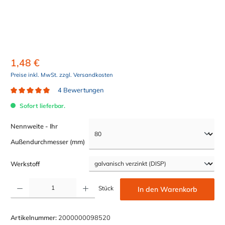
1,48 €
Preise inkl. MwSt. zzgl. Versandkosten
4 Bewertungen
Durchschnittliche Bewertung von 4.8 von 5 Sternen
Sofort lieferbar.
Nennweite - Ihr
auswählen
Außendurchmesser (mm)
auswählen
Werkstoff
Produkt Anzahl: Gib den gewünschten Wert ein oder benutze die Schaltflächen um die Anzahl z
Stück
In den Warenkorb
Artikelnummer:
2000000098520