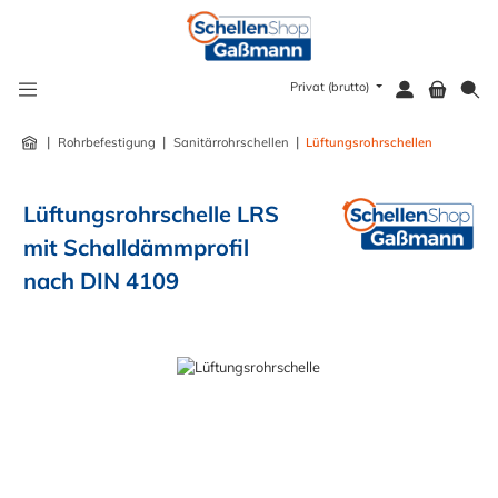
alt springen
Privat (brutto)
|
|
|
Rohrbefestigung
Sanitärrohrschellen
Lüftungsrohrschellen
Lüftungsrohrschelle LRS
mit Schalldämmprofil
nach DIN 4109
Bildergalerie überspringen