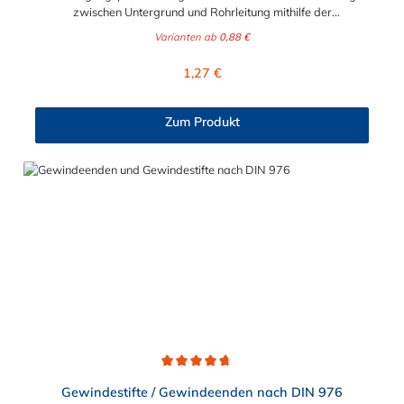
zwischen Untergrund und Rohrleitung mithilfe der
entsprechenden Rohrschellen. Die Grundplatte
Varianten ab
0,88 €
und Rohrschellen Befestigungsplatte kann direkt an den
Untergrund oder indirekt auf einem Schienensysteme montiert
Regulärer Preis:
1,27 €
werden. Die aufgeschweißten Gewindemuffen in verschiedenen
Größen (M8, M8/M10, M10, M12, M16) bieten für verschiedene
Lasten die passende Anschlussnennweite. Die Ausführung mit
Zum Produkt
galvanischer Verzinkung ist für Installationen in Gebäuden
geeignet, die Versionen aus Edelstahl für die Installation im
Freien und in hochkorrosiver Umgebung.
Durchschnittliche Bewertung von 4.8 von 5 Sternen
Gewindestifte / Gewindeenden nach DIN 976