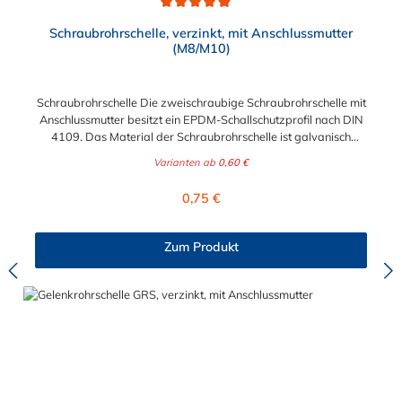
Durchschnittliche Bewertung von 4.9 von 5 Sternen
Schraubrohrschelle, verzinkt, mit Anschlussmutter
(M8/M10)
Schraubrohrschelle Die zweischraubige Schraubrohrschelle mit
Anschlussmutter besitzt ein EPDM-Schallschutzprofil nach DIN
4109. Das Material der Schraubrohrschelle ist galvanisch
verzinkter Stahl. Außerdem besitzt diese Sanitärrohrschelle
Varianten ab
0,60 €
eine Ansschluss. Der Durchmesser der Schraubrohrschelle kann
zwischen 1/4" und 8" gewählt werden. Bitte beachten:
Regulärer Preis:
0,75 €
Abmessung 12-14 mm: Anschlussmutter M8 ab 15-19 mm:
Kombimutter M8/10 (verjüngtes Gewinde mit M10 außen und
M8 innen) Schraubrohrschellen dienen der Befestigung von
Zum Produkt
Rohrleitungen an Wand, Decken und Boden und finden ihre
Anwendung im Sanitär-, Heizungs-, und Abwasserbereich.
*Dämmprofil kann ohne Weiteres entfernt werden.