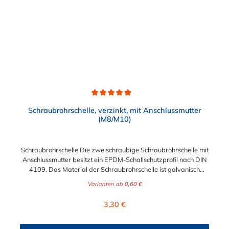
Durchschnittliche Bewertung von 4.9 von 5 Sternen
Schraubrohrschelle, verzinkt, mit Anschlussmutter
(M8/M10)
Schraubrohrschelle Die zweischraubige Schraubrohrschelle mit
Anschlussmutter besitzt ein EPDM-Schallschutzprofil nach DIN
4109. Das Material der Schraubrohrschelle ist galvanisch
verzinkter Stahl. Außerdem besitzt diese Sanitärrohrschelle
Varianten ab
0,60 €
eine Ansschluss. Der Durchmesser der Schraubrohrschelle kann
zwischen 1/4" und 8" gewählt werden. Bitte beachten:
Regulärer Preis:
3,30 €
Abmessung 12-14 mm: Anschlussmutter M8 ab 15-19 mm:
Kombimutter M8/10 (verjüngtes Gewinde mit M10 außen und
M8 innen) Schraubrohrschellen dienen der Befestigung von