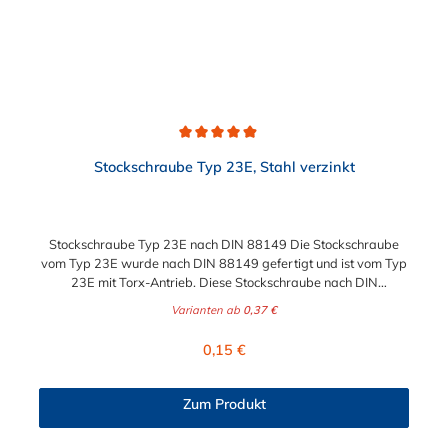
Klammer vom Stahlträger. Anwendungsbereiche: Ideal für die
Montage von Rohrleitungen und anderen Bauteilen an
Stahlträgern oder Profilen in industriellen, gewerblichen oder
baulichen Umgebungen. Die Trägerklammer Typ C kombiniert
Sicherheit, Effizienz und einfache Handhabung und erfüllt
höchste Ansprüche an Qualität und Zuverlässigkeit.
Durchschnittliche Bewertung von 4.9 von 5 Sternen
Stockschraube Typ 23E, Stahl verzinkt
Stockschraube Typ 23E nach DIN 88149 Die Stockschraube
vom Typ 23E wurde nach DIN 88149 gefertigt und ist vom Typ
23E mit Torx-Antrieb. Diese Stockschraube nach DIN
88149 eignet sich zur Rohrbefestigung in Kombination mit
Varianten ab
0,37 €
unseren Sanitärrohrschellen.
Regulärer Preis:
0,15 €
Zum Produkt