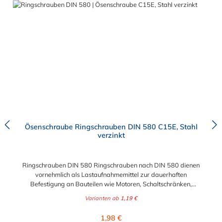
Ösenschraube Ringschrauben DIN 580 C15E, Stahl
verzinkt
Ringschrauben DIN 580 Ringschrauben nach DIN 580 dienen
vornehmlich als Lastaufnahmemittel zur dauerhaften
Befestigung an Bauteilen wie Motoren, Schaltschränken,
Getrieben usw. zu deren Transport. Für die wechselnde
Varianten ab
1,19 €
Benutzung an verschiedenen zu transportierenden
Gegenständen, wie z. B. Großwerkzeugen, müssen
Regulärer Preis:
1,98 €
Ringschrauben mit dem nächstgrößeren Gewindedurchmesser