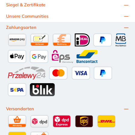
Siegel & Zertifikate
Unsere Communities
Zahlungsarten
Amazon Pay
Vorkasse per Überweisung
Kauf auf Rechnung (10 Tage Netto)
iDEAL
PayPal
Multiba
Apple Pay
Google Pay
eps
Bancontact
Przelewy24
Kredit- oder Debitkarte
Später Bezahlen
SEPA Lastschrift
BLIK
Versandarten
Selbstabholung
DPD Standardversand
DPD Expressversand - 12 Uhr
UPS Standard International
DHL Standardv