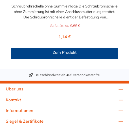
Schraubrohrschelle ohne Gummieinlage Die Schraubrohrschelle
ohne Gummierung ist mit einer Anschlussmutter ausgestattet.
Die Schraubrohrschelle dient der Befestigung von
Rohrleitungen an Wand, Decken und Boden und finden ihre
Varianten ab
0,60 €
Anwendung im Sanitär-, Heizungs-, und Abwasserbereich.
Diese zweiteilige Ausführung in verzinktem Stahl, teilweise mit
Regulärer Preis:
1,14 €
Kombi-Gewinde, besitzt einen Schnellverschluß, der eine
einfache, einhändige Montage, selbst bei Überkopfarbeit,
ermöglicht. Bitte beachten: unter Ø = 32 mm: Anschlussmutter
Zum Produkt
M8 ab Ø = 32 mm: Kombimutter M8/10 (verjüngtes Gewinde
mit M10 außen und M8 innen) mit zwei Verschlussschrauben
Stahl, galvanisch verzinkt unverlierbare und schraubergerechte
Verschlussschrauben angeschweißte Anschlussmutter
Deutschlandweit ab 40€ versandkostenfrei
Über uns
Kontakt
Informationen
Siegel & Zertifikate