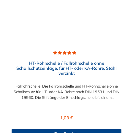
Durchschnittliche Bewertung von 5 von 5 Sternen
HT-Rohrschelle / Fallrohrschelle ohne
Schallschutzeinlage, für HT- oder KA-Rohre, Stahl
verzinkt
Fallrohrschelle Die Fallrohrschelle und HT-Rohrschelle ohne
Schallschutz für HT- oder KA-Rohre nach DIN 19531 und DIN
19560. Die Stiftlänge der Einschlagschelle bis einem
Spannbereich von 70 mm: 80 mm lang. Der Spannbereich der
Fallrohrschelle ist von 40 mm bis 100 mm wählbar.
Regulärer Preis:
1,03 €