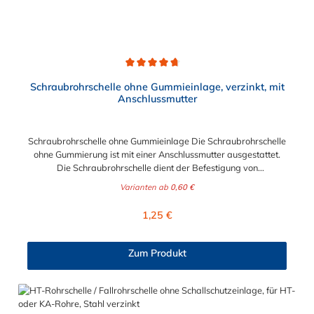
Durchschnittliche Bewertung von 4.8 von 5 Sternen
Schraubrohrschelle ohne Gummieinlage, verzinkt, mit
Anschlussmutter
Schraubrohrschelle ohne Gummieinlage Die Schraubrohrschelle
ohne Gummierung ist mit einer Anschlussmutter ausgestattet.
Die Schraubrohrschelle dient der Befestigung von
Rohrleitungen an Wand, Decken und Boden und finden ihre
Varianten ab
0,60 €
Anwendung im Sanitär-, Heizungs-, und Abwasserbereich.
Diese zweiteilige Ausführung in verzinktem Stahl, teilweise mit
Regulärer Preis:
1,25 €
Kombi-Gewinde, besitzt einen Schnellverschluß, der eine
einfache, einhändige Montage, selbst bei Überkopfarbeit,
ermöglicht. Bitte beachten: unter Ø = 32 mm: Anschlussmutter
Zum Produkt
M8 ab Ø = 32 mm: Kombimutter M8/10 (verjüngtes Gewinde
mit M10 außen und M8 innen) mit zwei Verschlussschrauben
Stahl, galvanisch verzinkt unverlierbare und schraubergerechte
Verschlussschrauben angeschweißte Anschlussmutter