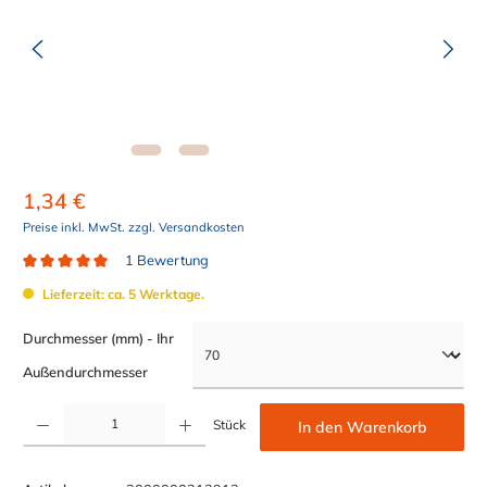
1,34 €
Preise inkl. MwSt. zzgl. Versandkosten
1 Bewertung
Durchschnittliche Bewertung von 5 von 5 Sternen
Lieferzeit: ca. 5 Werktage.
Durchmesser (mm) - Ihr
auswählen
Außendurchmesser
Produkt Anzahl: Gib den gewünschten Wert ein oder benutze die Schaltflächen um die Anzahl z
Stück
In den Warenkorb