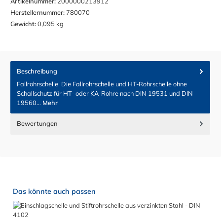
Artikelnummer:
2000000213912
Herstellernummer:
780070
Gewicht:
0,095 kg
Beschreibung
Fallrohrschelle Die Fallrohrschelle und HT-Rohrschelle ohne
Schallschutz für HT- oder KA-Rohre nach DIN 19531 und DIN
19560…
Mehr
Bewertungen
Produktgalerie überspringen
Das könnte auch passen