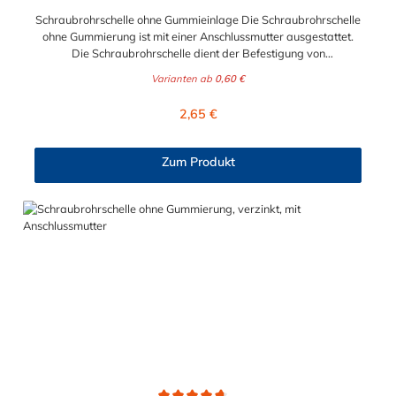
Schraubrohrschelle ohne Gummieinlage Die Schraubrohrschelle
ohne Gummierung ist mit einer Anschlussmutter ausgestattet.
Die Schraubrohrschelle dient der Befestigung von
Rohrleitungen an Wand, Decken und Boden und finden ihre
Varianten ab
0,60 €
Anwendung im Sanitär-, Heizungs-, und Abwasserbereich.
Diese zweiteilige Ausführung in verzinktem Stahl, teilweise mit
Regulärer Preis:
2,65 €
Kombi-Gewinde, besitzt einen Schnellverschluß, der eine
einfache, einhändige Montage, selbst bei Überkopfarbeit,
ermöglicht. Bitte beachten: unter Ø = 32 mm: Anschlussmutter
Zum Produkt
M8 ab Ø = 32 mm: Kombimutter M8/10 (verjüngtes Gewinde
mit M10 außen und M8 innen) mit zwei Verschlussschrauben
Stahl, galvanisch verzinkt unverlierbare und schraubergerechte
Verschlussschrauben angeschweißte Anschlussmutter