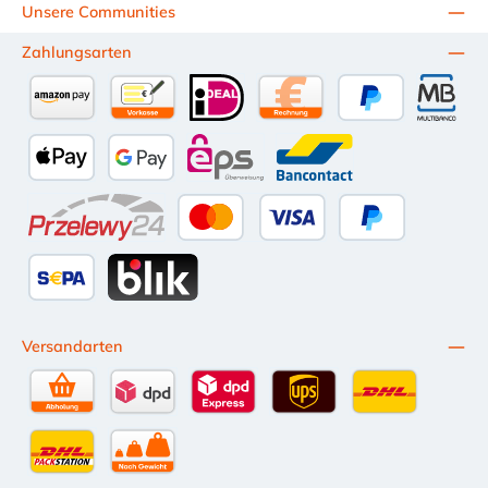
Unsere Communities
Zahlungsarten
Amazon Pay
Vorkasse per Überweisung
iDEAL
Kauf auf Rechnung (10 Tage Ne
PayPal
Multiba
Apple Pay
Google Pay
eps
Bancontact
Przelewy24
Kredit- oder Debitkarte
Später Bezahlen
SEPA Lastschrift
BLIK
Versandarten
Selbstabholung
DPD Standardversand
DPD Expressversand - 12 Uhr
UPS Standard International
DHL Standardv
DHL-Versand an Packstation
per Spedition