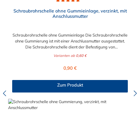
Durchschnittliche Bewertung von 4.8 von 5 Sternen
Schraubrohrschelle ohne Gummieinlage, verzinkt, mit
Anschlussmutter
Schraubrohrschelle ohne Gummieinlage Die Schraubrohrschelle
ohne Gummierung ist mit einer Anschlussmutter ausgestattet.
Die Schraubrohrschelle dient der Befestigung von
Rohrleitungen an Wand, Decken und Boden und finden ihre
Varianten ab
0,60 €
Anwendung im Sanitär-, Heizungs-, und Abwasserbereich.
Diese zweiteilige Ausführung in verzinktem Stahl, teilweise mit
Regulärer Preis:
0,90 €
Kombi-Gewinde, besitzt einen Schnellverschluß, der eine
einfache, einhändige Montage, selbst bei Überkopfarbeit,
ermöglicht. Bitte beachten: unter Ø = 32 mm: Anschlussmutter
Zum Produkt
M8 ab Ø = 32 mm: Kombimutter M8/10 (verjüngtes Gewinde
mit M10 außen und M8 innen) mit zwei Verschlussschrauben
Stahl, galvanisch verzinkt unverlierbare und schraubergerechte
Verschlussschrauben angeschweißte Anschlussmutter