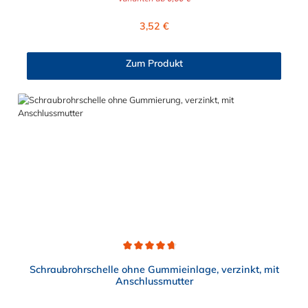
Anwendung im Sanitär-, Heizungs-, und Abwasserbereich.
Diese zweiteilige Ausführung in verzinktem Stahl, teilweise mit
Regulärer Preis:
3,52 €
Kombi-Gewinde, besitzt einen Schnellverschluß, der eine
einfache, einhändige Montage, selbst bei Überkopfarbeit,
ermöglicht. Bitte beachten: unter Ø = 32 mm: Anschlussmutter
Zum Produkt
M8 ab Ø = 32 mm: Kombimutter M8/10 (verjüngtes Gewinde
mit M10 außen und M8 innen) mit zwei Verschlussschrauben
Stahl, galvanisch verzinkt unverlierbare und schraubergerechte
Verschlussschrauben angeschweißte Anschlussmutter
Durchschnittliche Bewertung von 4.8 von 5 Sternen
Schraubrohrschelle ohne Gummieinlage, verzinkt, mit
Anschlussmutter