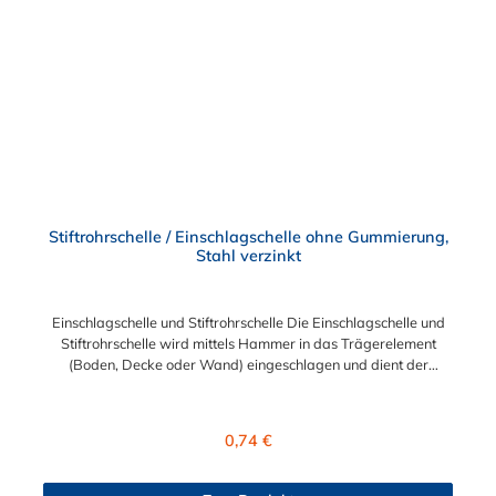
Stiftrohrschelle / Einschlagschelle ohne Gummierung,
Stahl verzinkt
Einschlagschelle und Stiftrohrschelle Die Einschlagschelle und
Stiftrohrschelle wird mittels Hammer in das Trägerelement
(Boden, Decke oder Wand) eingeschlagen und dient der
Befestigung von Rohren oder Leitungen. Einschlagschellen mit
genietetem Vierkantstift Stahl, galvanisch verzinkt Stiftlänge bis
Spannbereich 80 mm unverlierbare und schraubergerechte
Regulärer Preis:
0,74 €
Verschlussschrauben DIN 4102, B 2