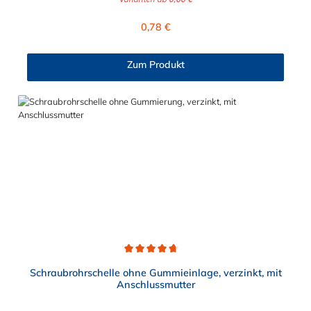
Anwendung im Sanitär-, Heizungs-, und Abwasserbereich.
Diese zweiteilige Ausführung in verzinktem Stahl, teilweise mit
Regulärer Preis:
0,78 €
Kombi-Gewinde, besitzt einen Schnellverschluß, der eine
einfache, einhändige Montage, selbst bei Überkopfarbeit,
ermöglicht. Bitte beachten: unter Ø = 32 mm: Anschlussmutter
Zum Produkt
M8 ab Ø = 32 mm: Kombimutter M8/10 (verjüngtes Gewinde
mit M10 außen und M8 innen) mit zwei Verschlussschrauben
Stahl, galvanisch verzinkt unverlierbare und schraubergerechte
Verschlussschrauben angeschweißte Anschlussmutter
Durchschnittliche Bewertung von 4.8 von 5 Sternen
Schraubrohrschelle ohne Gummieinlage, verzinkt, mit
Anschlussmutter