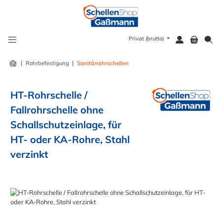
alt springen
Privat (brutto)
|
|
Rohrbefestigung
Sanitärrohrschellen
HT-Rohrschelle /
Fallrohrschelle ohne
Schallschutzeinlage, für
HT- oder KA-Rohre, Stahl
verzinkt
Bildergalerie überspringen