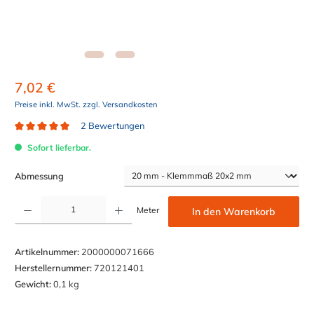
7,02 €
Preise inkl. MwSt. zzgl. Versandkosten
2 Bewertungen
Durchschnittliche Bewertung von 5 von 5 Sternen
Sofort lieferbar.
auswählen
Abmessung
Produkt Anzahl: Gib den gewünschten Wert ein oder benutze die Schaltflächen um die Anzahl z
Meter
In den Warenkorb
Artikelnummer:
2000000071666
Herstellernummer:
720121401
Gewicht:
0,1 kg