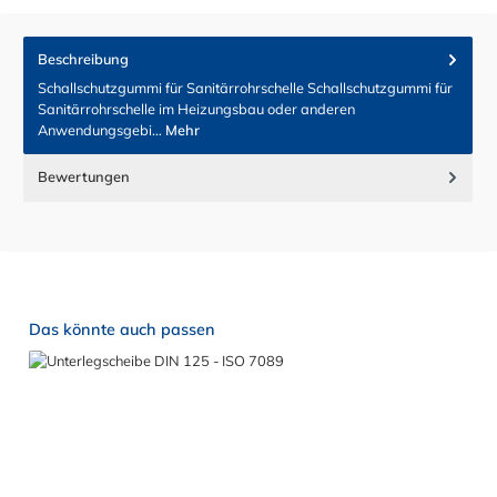
Beschreibung
Schallschutzgummi für Sanitärrohrschelle Schallschutzgummi für
Sanitärrohrschelle im Heizungsbau oder anderen
Anwendungsgebi…
Mehr
Bewertungen
Produktgalerie überspringen
Das könnte auch passen