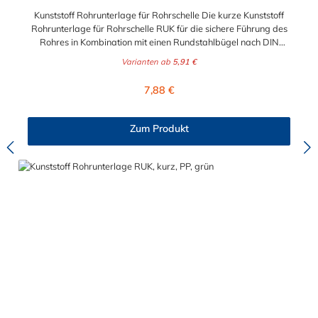
Kunststoff Rohrunterlage für Rohrschelle Die kurze Kunststoff
Rohrunterlage für Rohrschelle RUK für die sichere Führung des
Rohres in Kombination mit einen Rundstahlbügel nach DIN
3570 oder Typ RB. Die verwendeten Bügel gehen nicht durch
Varianten ab
5,91 €
die Kunststoff Rohrunterlage für Rohrschelle hindurch. Jede
Rohrunterlage ist auf einen Ideal-Durchmesser gefertigt, kann
Regulärer Preis:
7,88 €
aber auch kleinere Durchmesser gut aufnehmen und klemmen.
Zum Produkt