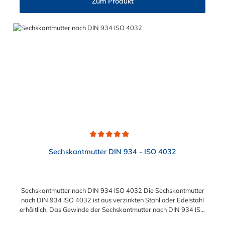
Zum Produkt
mm) Verfügbare Werkstoffe: Stahl galvanisch verzinkt (8.8),
Edelstahl rostfrei V2A (1.4301), Edelstahl rostfrei V4A (1.4571)
Einsatzbereiche: Maschinenbau, Anlagenbau, Holzbau, Kfz-
Bereich, Sanitärtechnik, Handwerk und DIY
Durchschnittliche Bewertung von 4.9 von 5 Sternen
Sechskantmutter DIN 934 - ISO 4032
Sechskantmutter nach DIN 934 ISO 4032 Die Sechskantmutter
nach DIN 934 ISO 4032 ist aus verzinkten Stahl oder Edelstahl
erhältlich, Das Gewinde der Sechskantmutter nach DIN 934 ISO
4032 kann im Größenbereich zwischen M6 bis maximal M24