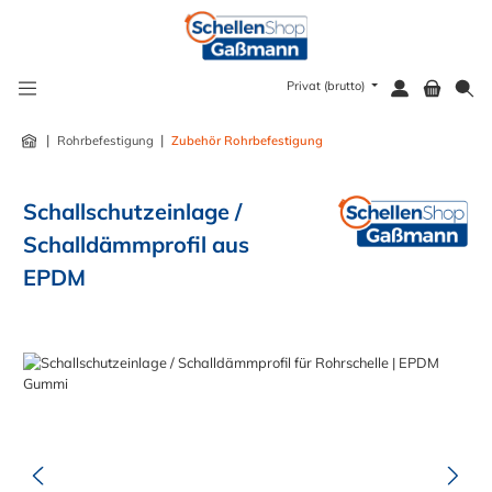
alt springen
Privat (brutto)
|
|
Rohrbefestigung
Zubehör Rohrbefestigung
Schallschutzeinlage /
Schalldämmprofil aus
EPDM
Bildergalerie überspringen