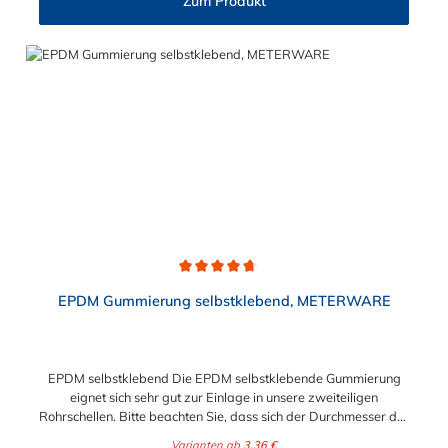
Zum Produkt
mm) Verfügbare Werkstoffe: Stahl galvanisch verzinkt (8.8),
Edelstahl rostfrei V2A (1.4301), Edelstahl rostfrei V4A (1.4571)
Einsatzbereiche: Maschinenbau, Anlagenbau, Holzbau, Kfz-
Bereich, Sanitärtechnik, Handwerk und DIY
Durchschnittliche Bewertung von 4.8 von 5 Sternen
EPDM Gummierung selbstklebend, METERWARE
EPDM selbstklebend Die EPDM selbstklebende Gummierung
eignet sich sehr gut zur Einlage in unsere zweiteiligen
Rohrschellen. Bitte beachten Sie, dass sich der Durchmesser der
Schelle durch die EPDM selbstklebende Gummierung
Varianten ab
3,36 €