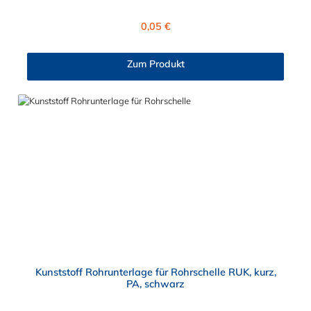
ausgewählt werden. Diese Sechkantmutter ist für den
gewerblich, industriellen sowei den Hobbybereich geeignet.
Regulärer Preis:
0,05 €
Zum Produkt
Kunststoff Rohrunterlage für Rohrschelle RUK, kurz,
PA, schwarz