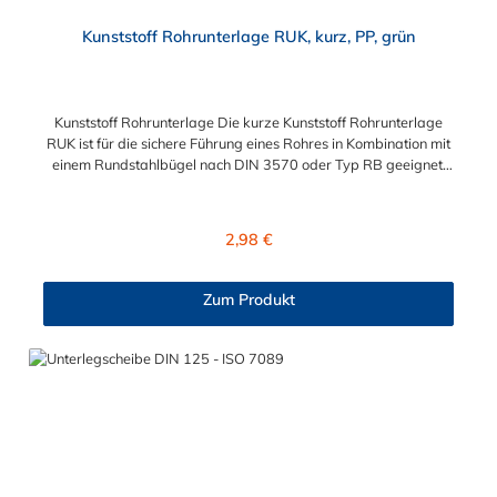
Kunststoff Rohrunterlage RUK, kurz, PP, grün
Kunststoff Rohrunterlage Die kurze Kunststoff Rohrunterlage
RUK ist für die sichere Führung eines Rohres in Kombination mit
einem Rundstahlbügel nach DIN 3570 oder Typ RB geeignet.
Die verwendeten Bügel gehen nicht durch die Rohrunterlage
hindurch. Jede Rohrunterlage ist auf einen Ideal-Durchmesser
gefertigt, kann aber auch kleinere Durchmesser gut aufnehmen
Regulärer Preis:
2,98 €
und klemmen.
Zum Produkt