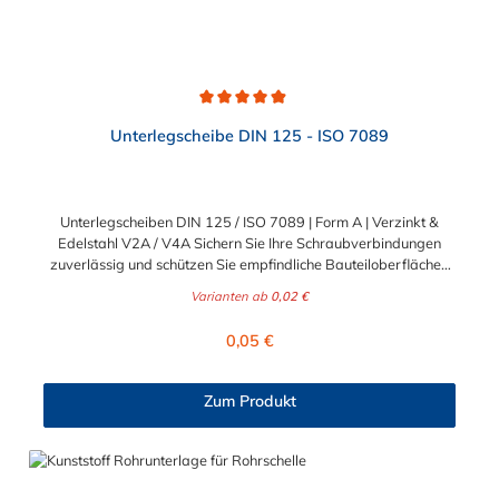
Durchschnittliche Bewertung von 4.9 von 5 Sternen
Unterlegscheibe DIN 125 - ISO 7089
Unterlegscheiben DIN 125 / ISO 7089 | Form A | Verzinkt &
Edelstahl V2A / V4A Sichern Sie Ihre Schraubverbindungen
zuverlässig und schützen Sie empfindliche Bauteiloberflächen
vor Beschädigungen. Die klassischen Unterlegscheiben nach
Varianten ab
0,02 €
DIN 125 (entspricht ISO 7089) sind unverzichtbare
Basiselemente für nahezu jede professionelle Befestigung. Sie
Regulärer Preis:
0,05 €
verteilen die Krafteinwirkung des Schraubenkopfes oder der
Mutter großflächig und verhindern ein Einsinken in weicheres
Material. Ideal für anspruchsvolle B2B-Projekte in Industrie,
Zum Produkt
Handwerk und Maschinenbau sowie für dauerhafte B2C-
Konstruktionen im Heim- und Gartenbereich. Drei Werkstoffe
für jeden Einsatzbereich Damit Sie für jede
Umgebungsbedingung und Beanspruchung optimal gerüstet
sind, erhalten Sie diese bewährten U-Scheiben in drei