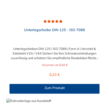
Durchschnittliche Bewertung von 4.9 von 5 Sternen
Unterlegscheibe DIN 125 - ISO 7089
Unterlegscheiben DIN 125 / ISO 7089 | Form A | Verzinkt &
Edelstahl V2A / V4A Sichern Sie Ihre Schraubverbindungen
zuverlässig und schützen Sie empfindliche Bauteiloberflächen
vor Beschädigungen. Die klassischen Unterlegscheiben nach
Varianten ab
0,02 €
DIN 125 (entspricht ISO 7089) sind unverzichtbare
Basiselemente für nahezu jede professionelle Befestigung. Sie
Regulärer Preis:
0,23 €
verteilen die Krafteinwirkung des Schraubenkopfes oder der
Mutter großflächig und verhindern ein Einsinken in weicheres
Material. Ideal für anspruchsvolle B2B-Projekte in Industrie,
Zum Produkt
Handwerk und Maschinenbau sowie für dauerhafte B2C-
Konstruktionen im Heim- und Gartenbereich. Drei Werkstoffe
für jeden Einsatzbereich Damit Sie für jede
Umgebungsbedingung und Beanspruchung optimal gerüstet
sind, erhalten Sie diese bewährten U-Scheiben in drei