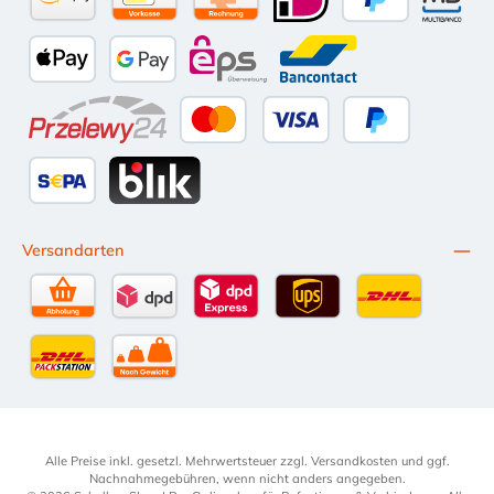
Amazon Pay
Vorkasse per Überweisung
Kauf auf Rechnung (10 Tage Netto)
iDEAL
PayPal
Multiba
Apple Pay
Google Pay
eps
Bancontact
Przelewy24
Kredit- oder Debitkarte
Später Bezahlen
SEPA Lastschrift
BLIK
Versandarten
Selbstabholung
DPD Standardversand
DPD Expressversand - 12 Uhr
UPS Standard International
DHL Standardv
DHL-Versand an Packstation
per Spedition
Alle Preise inkl. gesetzl. Mehrwertsteuer zzgl.
Versandkosten
und ggf.
Nachnahmegebühren, wenn nicht anders angegeben.