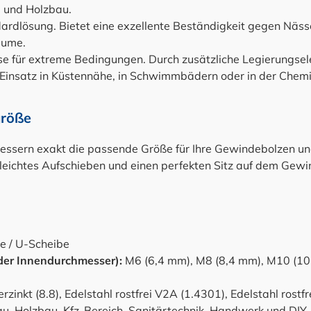
 und Holzbau.
dardlösung. Bietet eine exzellente Beständigkeit gegen Nässe
äume.
 für extreme Bedingungen. Durch zusätzliche Legierungsele
 Einsatz in Küstennähe, in Schwimmbädern oder in der Chemi
größe
messern exakt die passende Größe für Ihre Gewindebolzen u
leichtes Aufschieben und einen perfekten Sitz auf dem Gewi
e / U-Scheibe
er Innendurchmesser):
M6 (6,4 mm), M8 (8,4 mm), M10 (10
rzinkt (8.8), Edelstahl rostfrei V2A (1.4301), Edelstahl rostf
, Holzbau, Kfz-Bereich, Sanitärtechnik, Handwerk und DIY