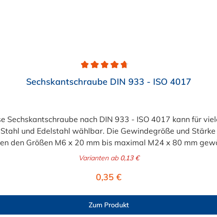
Sechskantschraube DIN 933 - ISO 4017
e Sechskantschraube nach DIN 933 - ISO 4017 kann für vie
n Stahl und Edelstahl wählbar. Die Gewindegröße und Stärk
hen den Größen M6 x 20 mm bis maximal M24 x 80 mm gewä
Varianten ab
0,13 €
Regulärer Preis:
0,35 €
Zum Produkt