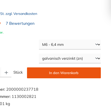
wSt. zzgl. Versandkosten
7 Bewertungen
liche Bewertung von 4.9 von 5 Sternen
ar.
auswählen
swählen
Gib den gewünschten Wert ein oder benutze die Schaltflächen um die Anzahl zu e
Stück
In den Warenkorb
er:
2000000237718
ummer:
1130002821
01 kg