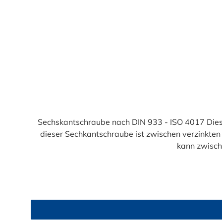
Durchschnittliche Bewertung von 4.8 von 5 Sternen
Sechskantschraube nach DIN 933 - ISO 4017 Dies
dieser Sechkantschraube ist zwischen verzinkte
kann zwisc