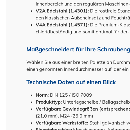
Innenbereich und den regulären Maschinen-
V2A Edelstahl (1.4301):
Die rostfreie Stan
den klassischen Außeneinsatz und Feuchtr
V4A Edelstahl (1.4571):
Die Premium-Klasse
chloridbeständig und somit optimal für den
Maßgeschneidert für Ihre Schrauben
Wählen Sie aus einer breiten Palette an Durch
einen genormten Innendurchmesser auf, der ein 
Technische Daten auf einen Blick
Norm:
DIN 125 / ISO 7089
Produkttyp:
Unterlegscheibe / Beilagscheib
Verfügbare Gewindegrößen (entsprechend
(21,0 mm), M24 (25,0 mm)
Verfügbare Werkstoffe:
Stahl galvanisch ve
Einsatzbereiche:
Maschinenbau, Anlagenbau