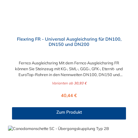
Flexring FR - Universal Ausgleichsring für DN100,
DN150 und DN200
Fernco Ausgleichsring Mit dem Fernco Ausgleichsring FR
können Sie Steinzeug mit KG-, SML-, GGG-, GFK-, Eternit- und
EuroTop-Rohren in den Nennweiten DN100, DN150 und
DN200 preiswert und professionell verbinden. Die patentierten
Varianten ab
30,93 €
Flexring FR100, FR150 und FR200 lösen in Kombination mit der
passenden Manschette jedes Verbindungsproblem. Der
Regulärer Preis:
40,44 €
Flexring Typ FR besteht aus hochwertigen Elastomeren nach
DIN 681-1 und DIN EN 295-4. Anwendungsbeispiele für den
Ferncp Ausgleichsring: FR100 - KG, SML, GGG, GFK, Eternit,
Zum Produkt
Eurotop (DN100) FR150 - KG, SML, GGG, GFK, Eternit, Eurotop
(DN150) FR200 - KG, SML, GGG, GFK, Eurotop (DN200)
Achtung: Der Flexring FR100 ist auf Anfrage auch in NBR-
Qualität (öl- und benzinbeständig) erhältlich.