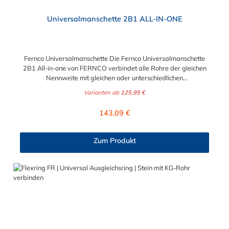
Universalmanschette 2B1 ALL-IN-ONE
Fernco Universalmanschette Die Fernco Universalmanschette
2B1 All-in-one von FERNCO verbindet alle Rohre der gleichen
Nennweite mit gleichen oder unterschiedlichen
Außendurchmesser – im Rahmen der angegebenen
Varianten ab
125,95 €
Toleranzen. Sie haben ein Rohr freigelegt, ohne die Größe oder
das Material zu kennen? In diesem Fall kann man oft nur
Regulärer Preis:
143,09 €
vermuten, welche Dichtmanschette für die geplante Verbindung
geeignet ist. Wenn Sie Rohre mit unterschiedlichen
Außendurchmessern haben, benötigen Sie traditionell entweder
Zum Produkt
eine Adapterkupplung (AC) oder eine Standardmanschette Typ
2B (SC) mit einem Ausgleichsring. Wir haben ein Produkt, dass
sowohl die Funktionen der Adapterkupplungen - als auch die
der SC-Manschetten vereint, die Fernco Universalmanschette.
Die 2B1 ALL-IN-ONE verbindet Rohre gleicher oder
unterschiedlicher Nennweite, unabhängig von Material- und
Oberflächenstruktur professionell, schnell und sicher.