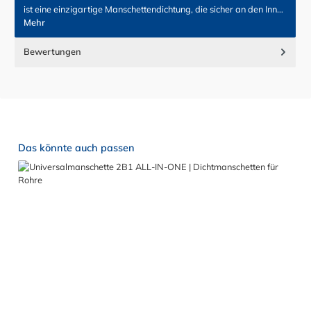
ist eine einzigartige Manschettendichtung, die sicher an den Inn…
Mehr
Bewertungen
Produktgalerie überspringen
Das könnte auch passen