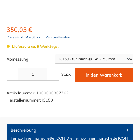
350,03 €
Preise inkl. MwSt. zzgl. Versandkosten
Lieferzeit: ca. 5 Werktage.
auswählen
Abmessung
Produkt Anzahl: Gib den gewünschten Wert ein oder benutze die Schaltflächen um die Anzahl z
Stück
In den Warenkorb
Artikelnummer:
1000000307762
Herstellernummer:
IC150
Beschreibung
Fernco Innenmanschette ICON Die Fernco Innenmanschette ICON