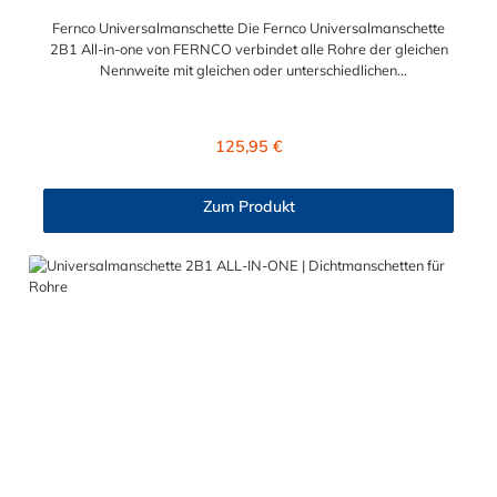
Fernco Universalmanschette Die Fernco Universalmanschette
2B1 All-in-one von FERNCO verbindet alle Rohre der gleichen
Nennweite mit gleichen oder unterschiedlichen
Außendurchmesser – im Rahmen der angegebenen
Toleranzen. Sie haben ein Rohr freigelegt, ohne die Größe oder
das Material zu kennen? In diesem Fall kann man oft nur
Regulärer Preis:
125,95 €
vermuten, welche Dichtmanschette für die geplante Verbindung
geeignet ist. Wenn Sie Rohre mit unterschiedlichen
Außendurchmessern haben, benötigen Sie traditionell entweder
Zum Produkt
eine Adapterkupplung (AC) oder eine Standardmanschette Typ
2B (SC) mit einem Ausgleichsring. Wir haben ein Produkt, dass
sowohl die Funktionen der Adapterkupplungen - als auch die
der SC-Manschetten vereint, die Fernco Universalmanschette.
Die 2B1 ALL-IN-ONE verbindet Rohre gleicher oder
unterschiedlicher Nennweite, unabhängig von Material- und
Oberflächenstruktur professionell, schnell und sicher.