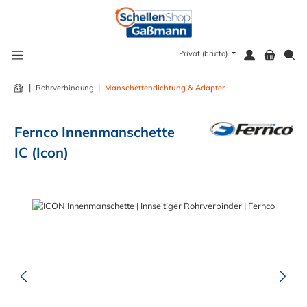
alt springen
Privat (brutto)
|
|
Rohrverbindung
Manschettendichtung & Adapter
Fernco Innenmanschette
IC (Icon)
Bildergalerie überspringen