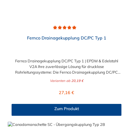
Durchschnittliche Bewertung von 5 von 5 Sternen
Fernco Drainagekupplung DC/PC Typ 1
Fernco Drainagekupplung DC/PC Typ 1 | EPDM & Edelstahl
V2A Ihre zuverlässige Lösung für drucklose
Rohrleitungssysteme: Die Fernco Drainagekupplung DC/PC
Typ 1 ist speziell für den Einsatz in Drainagesystemen
Varianten ab
20,19 €
konzipiert, bei denen keine Scherlasten abgefangen werden
müssen. Als Ihr Spezialist für Befestigung und Verbindung
Regulärer Preis:
27,16 €
bieten wir Ihnen mit dieser Manschette das perfekte Bauteil für
Neubau, Reparatur und Instandhaltung im Bauwesen.
Vielseitige Einsatzmöglichkeiten Egal, ob Sie im Gartenbau
Zum Produkt
tätig sind oder industrielle Entwässerungssysteme warten –
diese Kupplung ist zur Verbindung von Drainagerohren aus den
verschiedensten Werkstoffen (bis 275 mm Außendurchmesser)
geeignet. Typische Anwendungsgebiete sind: Effiziente