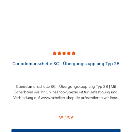
Durchschnittliche Bewertung von 5 von 5 Sternen
Canadamanschette SC - Übergangskupplung Typ 2B
Canadamanschette SC – Übergangskupplung Typ 2B | Mit
Scherband Als Ihr Onlineshop-Spezialist für Befestigung und
Verbindung auf www.schellen-shop.de präsentieren wir Ihnen
die hochbelastbare Canadamanschette SC
(Übergangskupplung Typ 2B). Diese Manschettendichtung
wurde speziell für Abwasserrohre aller Art entwickelt, um zwei
Regulärer Preis:
35,15 €
Rohre einfach, sicher und extrem stabil miteinander zu
verbinden. Sie ist die perfekte Lösung für erdverlegte und
oberirdische Entwässerungssysteme – sowohl innerhalb als