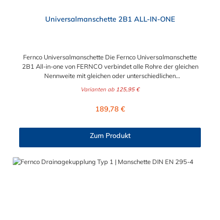
Universalmanschette 2B1 ALL-IN-ONE
Fernco Universalmanschette Die Fernco Universalmanschette
2B1 All-in-one von FERNCO verbindet alle Rohre der gleichen
Nennweite mit gleichen oder unterschiedlichen
Außendurchmesser – im Rahmen der angegebenen
Varianten ab
125,95 €
Toleranzen. Sie haben ein Rohr freigelegt, ohne die Größe oder
das Material zu kennen? In diesem Fall kann man oft nur
Regulärer Preis:
189,78 €
vermuten, welche Dichtmanschette für die geplante Verbindung
geeignet ist. Wenn Sie Rohre mit unterschiedlichen
Außendurchmessern haben, benötigen Sie traditionell entweder
Zum Produkt
eine Adapterkupplung (AC) oder eine Standardmanschette Typ
2B (SC) mit einem Ausgleichsring. Wir haben ein Produkt, dass
sowohl die Funktionen der Adapterkupplungen - als auch die
der SC-Manschetten vereint, die Fernco Universalmanschette.
Die 2B1 ALL-IN-ONE verbindet Rohre gleicher oder
unterschiedlicher Nennweite, unabhängig von Material- und
Oberflächenstruktur professionell, schnell und sicher.