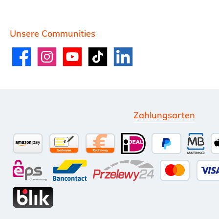
Unsere Communities
Facebook
Instagram
YouTube
TikTok
LinkedIn
Zahlungsarten
Amazon Pay
Vorkasse per Überweisung
Kauf auf Rechnung (10 Tage Net
iDEAL
PayPal
Multi
eps
Bancontact
Przelewy24
Kredit-
BLIK