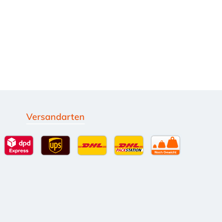
Versandarten
g
Standardversand
DPD Expressversand - 12 Uhr
UPS Standard International
DHL Standardversand
DHL-Versand an Packsta
per Spedition