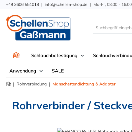
+49 3606 551018
|
info@schellen-shop.de
| Mo-Fr, 08:00 - 16:00
springen
Zur Hauptnavigation springen
Schlauchbefestigung
Schlauchverbind
Anwendung
SALE
|
|
Rohrverbindung
Manschettendichtung & Adapter
Rohrverbinder / Steckve
Bildergalerie überspringen