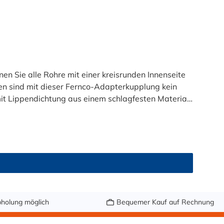
 Sie alle Rohre mit einer kreisrunden Innenseite
en sind mit dieser Fernco-Adapterkupplung kein
mit Lippendichtung aus einem schlagfesten Material
itzende eines handelsüblichen Kunststoffrohres (KG
esser ausgelegt. Die Manschette steckt 82 mm auf
 mit KG-Muffe möglich Anschluss an
hraußenfläche notwendig
holung möglich
Bequemer Kauf auf Rechnung