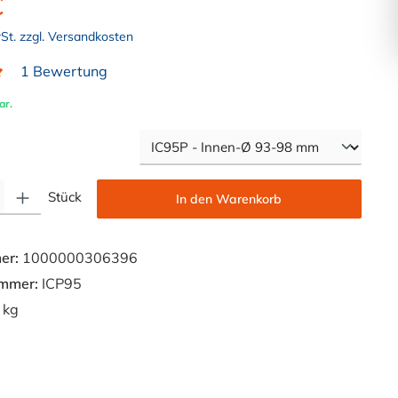
€
wSt. zzgl. Versandkosten
1 Bewertung
liche Bewertung von 5 von 5 Sternen
ar.
auswählen
Gib den gewünschten Wert ein oder benutze die Schaltflächen um die Anzahl zu e
Stück
In den Warenkorb
er:
1000000306396
ummer:
ICP95
 kg