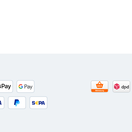
to)
banco
Apple Pay
Google Pay
Selbstabholun
DPD 
 oder Debitkarte
Später Bezahlen
SEPA Lastschrift