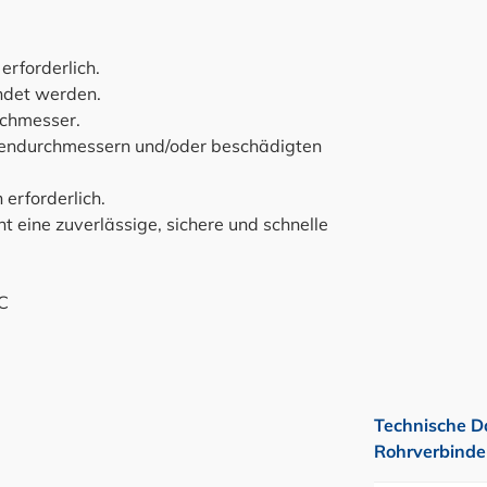
rforderlich.
ndet werden.
rchmesser.
ßendurchmessern und/oder beschädigten
erforderlich.
t eine zuverlässige, sichere und schnelle
 C
Technische D
Rohrverbinder