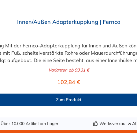
Innen/Außen Adapterkupplung | Fernco
it der Fernco-Adapterkupplung für Innen und Außen können
re mit Fuß, scheitelverstärkte Rohre oder Mauerdurchführung
gt aufgebaut. Die eine Seite besteht aus einer Innenhülse 
ohr oder Bohrloch gesteckt. Auf der anderen Seite wird ein Sp
Varianten ab
93,31 €
 ist für den Anschluss von Rohren mit gleichem Innendurchm
Regulärer Preis:
102,84 €
endungsbeispiele der Flexseal Adapterkupplung: Anschluss direkt
 2b1 Universalmaschette All-In-One Drucklos schließen Sie
in Werkzeug erforderlich
Zum Produkt
erhalb von Minuten Scherlastsicher Keine Reinigung der Ro
Über 10.000 Artikel am Lager
Werksverkauf & Ab