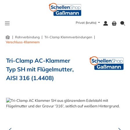
alt springen
Privat (brutto)
|
|
|
Rohrverbindung
Tri-Clamp Klemmverbindungen
Verschluss-Klammern
Tri-Clamp AC-Klammer
Typ SH mit Flügelmutter,
AISI 316 (1.4408)
Bildergalerie überspringen