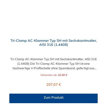
Tri-Clamp AC-Klammer Typ SH mit Sechskantmutter,
AISI 316 (1.4408)
Tri-Clamp AC-Klammer Typ SH mit Sechskantmutter, AISI 316
(1.4408) Die Tri-Clamp AC-Klammer Typ SH ist eine
hochwertige V-Profilschelle ohne Spannband, gefertigt aus
robustem Edelstahlguss AISI 316 (1.4408). Sie eignet sich ideal
Varianten ab
18,98 €
für die sichere und zuverlässige Verbindung von Flanschstutzen
in Rohrleitungssystemen. Produktmerkmale: Material:
Regulärer Preis:
207,07 €
Edelstahl-Feinguss AISI 316 (1.4408) für hervorragende
Korrosionsbeständigkeit und Langlebigkeit. Design: V-
Profilschelle ohne Spannband, ermöglicht eine einfache und
Zum Produkt
schnelle Montage. Verschluss: Ausgestattet mit einer
praktischen Sechskantmutter für Installation und Demontage.