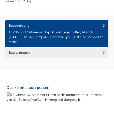
Gewicht:
0,15 kg
Beschreibung
Tri-Clamp AC-Klammer Typ SH mit Flügelmutter, AISI 316
(1.4408) Die Tri-Clamp AC-Klammer Typ SH ist eine hochwertig…
Mehr
Bewertungen
Produktgalerie überspringen
Das könnte auch passen