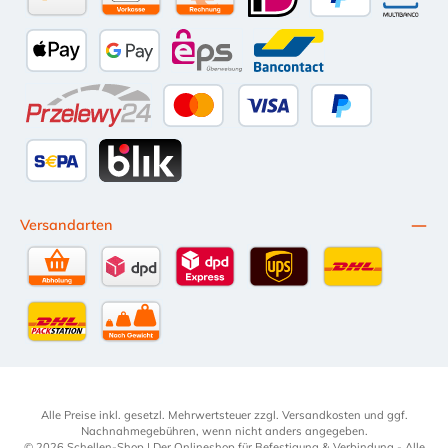
Amazon Pay
Vorkasse per Überweisung
Kauf auf Rechnung (10 Tage Netto)
iDEAL
PayPal
Multiba
Apple Pay
Google Pay
eps
Bancontact
Przelewy24
Kredit- oder Debitkarte
Später Bezahlen
SEPA Lastschrift
BLIK
Versandarten
Selbstabholung
DPD Standardversand
DPD Expressversand - 12 Uhr
UPS Standard International
DHL Standardv
DHL-Versand an Packstation
per Spedition
Alle Preise inkl. gesetzl. Mehrwertsteuer zzgl.
Versandkosten
und ggf.
Nachnahmegebühren, wenn nicht anders angegeben.
© 2026 Schellen-Shop | Der Onlineshop für Befestigung & Verbindung - Alle