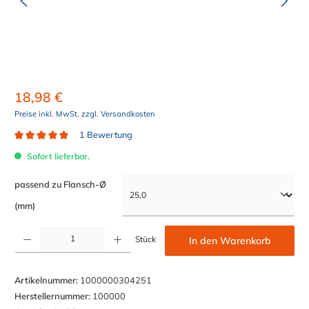
18,98 €
Preise inkl. MwSt. zzgl. Versandkosten
1 Bewertung
Durchschnittliche Bewertung von 5 von 5 Sternen
Sofort lieferbar.
passend zu Flansch-Ø
auswählen
(mm)
Produkt Anzahl: Gib den gewünschten Wert ein oder benutze die Schaltflächen um die Anzahl z
Stück
In den Warenkorb
Artikelnummer:
1000000304251
Herstellernummer:
100000