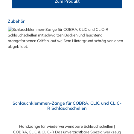
Zum Produkt
gewährleistet eine sichere optische Unterscheidung der
Schellen. Der Spannbereich der Cobra Schelle aus Edelstahl ist
zwischen 12,5 mm und 32 mm.
Produktgalerie überspringen
Zubehör
Schlauchklemmen-Zange für COBRA, CLIC und CLIC-
R Schlauchschellen
Handzange für wiederverwendbare Schlauchschellen |
COBRA, CLIC & CLIC-R Das unverzichtbare Spezialwerkzeug