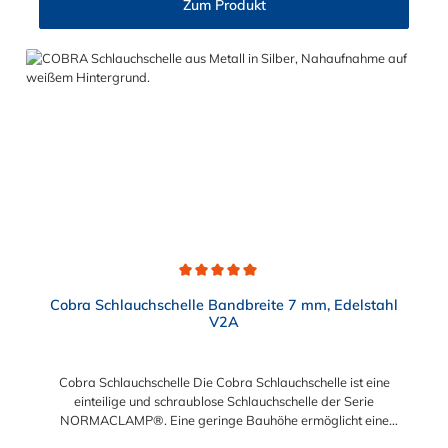
Zum Produkt
dem Nenndurchmesser wodurch eine sichere optische
Unterscheidung der Schlauchschellen gewährleistet wird.
Durchschnittliche Bewertung von 5 von 5 Sternen
Cobra Schlauchschelle Bandbreite 7 mm, Edelstahl
V2A
Cobra Schlauchschelle Die Cobra Schlauchschelle ist eine
einteilige und schraublose Schlauchschelle der Serie
NORMACLAMP®. Eine geringe Bauhöhe ermöglicht eine
genaue Montage auch auf wenig Raum. Eine Montage