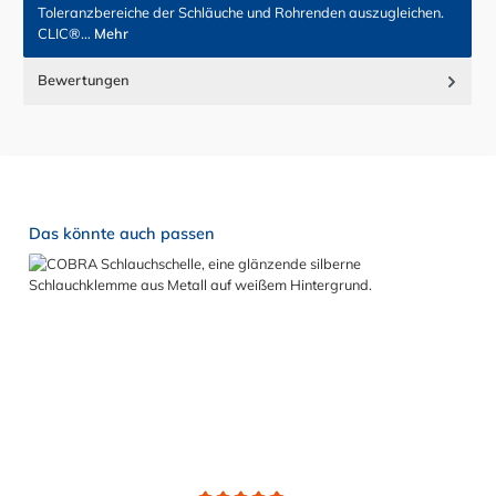
Toleranzbereiche der Schläuche und Rohrenden auszugleichen.
CLIC®…
Mehr
Bewertungen
Produktgalerie überspringen
Das könnte auch passen