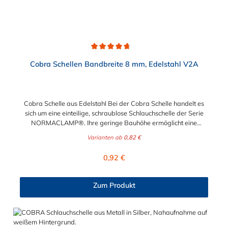
Durchschnittliche Bewertung von 4.8 von 5 Sternen
Cobra Schellen Bandbreite 8 mm, Edelstahl V2A
Cobra Schelle aus Edelstahl Bei der Cobra Schelle handelt es
sich um eine einteilige, schraublose Schlauchschelle der Serie
NORMACLAMP®. Ihre geringe Bauhöhe ermöglicht eine
Montage auch auf engstem Raum. Die Montage der Cobra
Varianten ab
0,82 €
Schelle aus Edelstahl ist einfach in der Handhabung und erfolgt
am besten mit unserer Cobra Spannzange. Ein Öffnen der
Regulärer Preis:
0,92 €
Cobra Schelle ist zerstörungsfrei mit Hilfe eines
Schraubendrehers möglich. Die unterschiedliche
Farbkennzeichnung entsprechend der Nenndurchmesser,
Zum Produkt
gewährleistet eine sichere optische Unterscheidung der
Schellen. Der Spannbereich der Cobra Schelle aus Edelstahl ist
zwischen 12,5 mm und 32 mm.