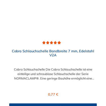
Durchschnittliche Bewertung von 5 von 5 Sternen
Cobra Schlauchschelle Bandbreite 7 mm, Edelstahl
V2A
Cobra Schlauchschelle Die Cobra Schlauchschelle ist eine
einteilige und schraublose Schlauchschelle der Serie
NORMACLAMP®. Eine geringe Bauhöhe ermöglicht eine
genaue Montage auch auf wenig Raum. Eine Montage
der Cobra Schlauchschelle ist einfach und erfolgt am
einfachsten mit unserer Cobra-Spannzange. Das Öffnen
Regulärer Preis:
0,77 €
der Cobra Schlauchschelle ist mit Hilfe eines herkömmlichen
Schraubendrehers möglich. Die unterschiedliche
Farbkennzeichnung der Cobra Schlauchschelle entsprechen