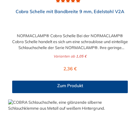
Durchschnittliche Bewertung von 5 von 5 Sternen
Cobra Schelle mit Bandbreite 9 mm, Edelstahl V2A
NORMACLAMP® Cobra Schelle Bei der NORMACLAMP®
Cobra Schelle handelt es sich um eine schraublose und einteilige
Schlauchschelle der Serie NORMACLAMP®. Ihre geringe
Bauhöhe der NORMACLAMP® Cobra Schelle ermöglicht eine
Varianten ab
1,05 €
fachgerechte Montage auch auf engstem Raum. Die Montage
ist unkompliziert und wird am besten mit unserer Cobra-
Regulärer Preis:
2,36 €
Spannzange durchgeführt. Ein Öffnen der NORMACLAMP®
Cobra Schelle ist mit Hilfe eines Schraubendrehers problemlos
möglich. Die unterschiedliche Farbkennzeichnung entsprechend
Zum Produkt
der Nenndurchmesser, gewährleistet eine sichere optische
Unterscheidung der NORMACLAMP® Cobra Schelle. Der
Spannbereich der Schlauchschelle liegt zwischen 31 mm und
77 mm.