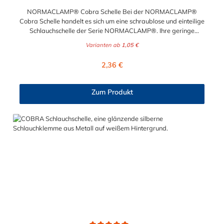
NORMACLAMP® Cobra Schelle Bei der NORMACLAMP®
Cobra Schelle handelt es sich um eine schraublose und einteilige
Schlauchschelle der Serie NORMACLAMP®. Ihre geringe
Bauhöhe der NORMACLAMP® Cobra Schelle ermöglicht eine
Varianten ab
1,05 €
fachgerechte Montage auch auf engstem Raum. Die Montage
ist unkompliziert und wird am besten mit unserer Cobra-
Regulärer Preis:
2,36 €
Spannzange durchgeführt. Ein Öffnen der NORMACLAMP®
Cobra Schelle ist mit Hilfe eines Schraubendrehers problemlos
möglich. Die unterschiedliche Farbkennzeichnung entsprechend
Zum Produkt
der Nenndurchmesser, gewährleistet eine sichere optische
Unterscheidung der NORMACLAMP® Cobra Schelle. Der
Spannbereich der Schlauchschelle liegt zwischen 31 mm und
77 mm.