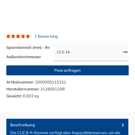
1 Bewertung
Durchschnittliche Bewertung von 5 von 5 Sternen
Spannbereich (mm) - Ihr
auswählen
Außendurchmesser
Preis anfragen
Artikelnummer:
2000000215321
Herstellernummer:
312600120B
Gewicht:
0,003 kg
Beschreibung
Die CLIC® R-Klemme verfügt über Kapazitätsreserven, um die