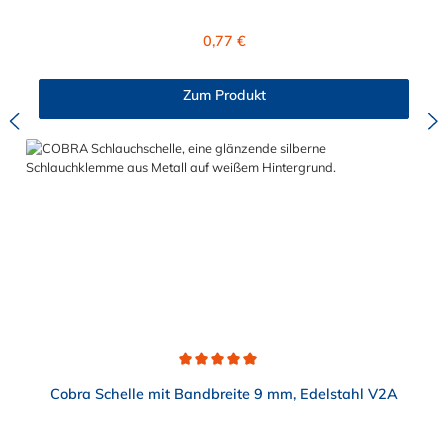
der Cobra Schlauchschelle ist einfach und erfolgt am
einfachsten mit unserer Cobra-Spannzange. Das Öffnen
Regulärer Preis:
0,77 €
der Cobra Schlauchschelle ist mit Hilfe eines herkömmlichen
Schraubendrehers möglich. Die unterschiedliche
Farbkennzeichnung der Cobra Schlauchschelle entsprechen
Zum Produkt
dem Nenndurchmesser wodurch eine sichere optische
Unterscheidung der Schlauchschellen gewährleistet wird.
Durchschnittliche Bewertung von 5 von 5 Sternen
Cobra Schelle mit Bandbreite 9 mm, Edelstahl V2A