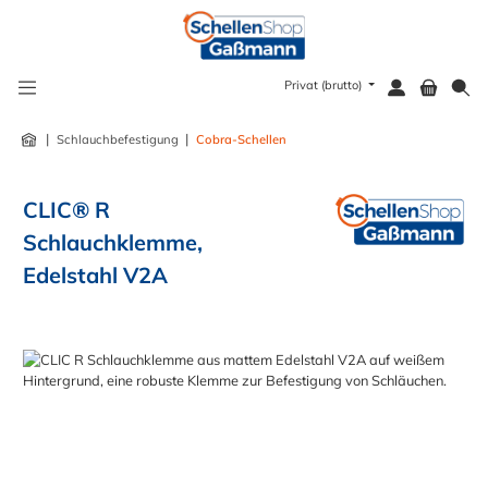
alt springen
Privat (brutto)
|
|
Schlauchbefestigung
Cobra-Schellen
CLIC® R
Schlauchklemme,
Edelstahl V2A
Bildergalerie überspringen