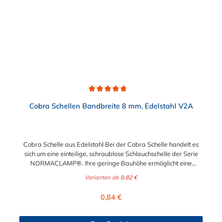
Durchschnittliche Bewertung von 4.8 von 5 Sternen
Cobra Schellen Bandbreite 8 mm, Edelstahl V2A
Cobra Schelle aus Edelstahl Bei der Cobra Schelle handelt es
sich um eine einteilige, schraublose Schlauchschelle der Serie
NORMACLAMP®. Ihre geringe Bauhöhe ermöglicht eine
Montage auch auf engstem Raum. Die Montage der Cobra
Varianten ab
0,82 €
Schelle aus Edelstahl ist einfach in der Handhabung und erfolgt
am besten mit unserer Cobra Spannzange. Ein Öffnen der
Regulärer Preis:
0,84 €
Cobra Schelle ist zerstörungsfrei mit Hilfe eines
Schraubendrehers möglich. Die unterschiedliche
Farbkennzeichnung entsprechend der Nenndurchmesser,