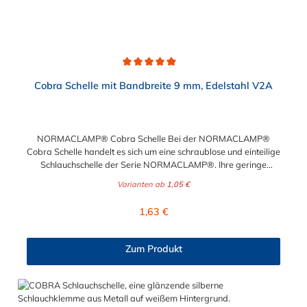
Durchschnittliche Bewertung von 5 von 5 Sternen
Cobra Schelle mit Bandbreite 9 mm, Edelstahl V2A
NORMACLAMP® Cobra Schelle Bei der NORMACLAMP®
Cobra Schelle handelt es sich um eine schraublose und einteilige
Schlauchschelle der Serie NORMACLAMP®. Ihre geringe
Bauhöhe der NORMACLAMP® Cobra Schelle ermöglicht eine
Varianten ab
1,05 €
fachgerechte Montage auch auf engstem Raum. Die Montage
ist unkompliziert und wird am besten mit unserer Cobra-
Regulärer Preis:
1,63 €
Spannzange durchgeführt. Ein Öffnen der NORMACLAMP®
Cobra Schelle ist mit Hilfe eines Schraubendrehers problemlos
möglich. Die unterschiedliche Farbkennzeichnung entsprechend
Zum Produkt
der Nenndurchmesser, gewährleistet eine sichere optische
Unterscheidung der NORMACLAMP® Cobra Schelle. Der
Spannbereich der Schlauchschelle liegt zwischen 31 mm und
77 mm.