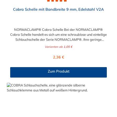
Durchschnittliche Bewertung von 5 von 5 Sternen
Cobra Schelle mit Bandbreite 9 mm, Edelstahl V2A
NORMACLAMP® Cobra Schelle Bei der NORMACLAMP®
Cobra Schelle handelt es sich um eine schraublose und einteilige
Schlauchschelle der Serie NORMACLAMP®. Ihre geringe
Bauhöhe der NORMACLAMP® Cobra Schelle ermöglicht eine
Varianten ab
1,05 €
fachgerechte Montage auch auf engstem Raum. Die Montage
ist unkompliziert und wird am besten mit unserer Cobra-
Regulärer Preis:
2,36 €
Spannzange durchgeführt. Ein Öffnen der NORMACLAMP®
Cobra Schelle ist mit Hilfe eines Schraubendrehers problemlos
möglich. Die unterschiedliche Farbkennzeichnung entsprechend
Zum Produkt
der Nenndurchmesser, gewährleistet eine sichere optische
Unterscheidung der NORMACLAMP® Cobra Schelle. Der
Spannbereich der Schlauchschelle liegt zwischen 31 mm und
77 mm.