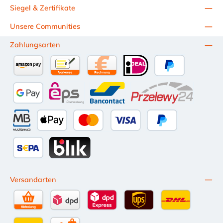
Siegel & Zertifikate
Unsere Communities
Zahlungsarten
Amazon Pay
Vorkasse per Überweisung
Kauf auf Rechnung (10 Tage Netto)
iDEAL
PayPal
Google Pay
eps
Bancontact
Przelewy24
Multibanco
Apple Pay
Kredit- oder Debitkarte
Später Bezahlen
SEPA Lastschrift
BLIK
Versandarten
Selbstabholung
DPD Standardversand
DPD Expressversand - 12 Uhr
UPS Standard International
DHL Standardv