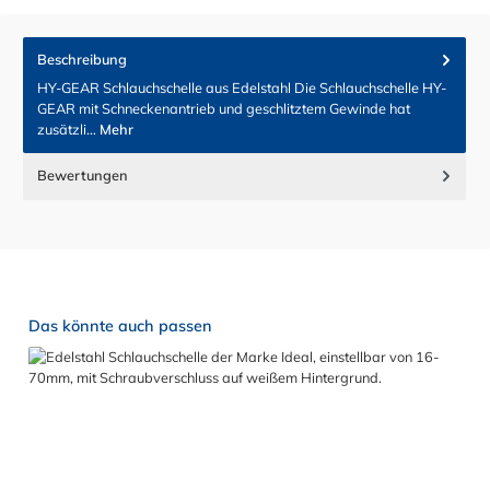
Beschreibung
HY-GEAR Schlauchschelle aus Edelstahl Die Schlauchschelle HY-
GEAR mit Schneckenantrieb und geschlitztem Gewinde hat
zusätzli…
Mehr
Bewertungen
Produktgalerie überspringen
Das könnte auch passen