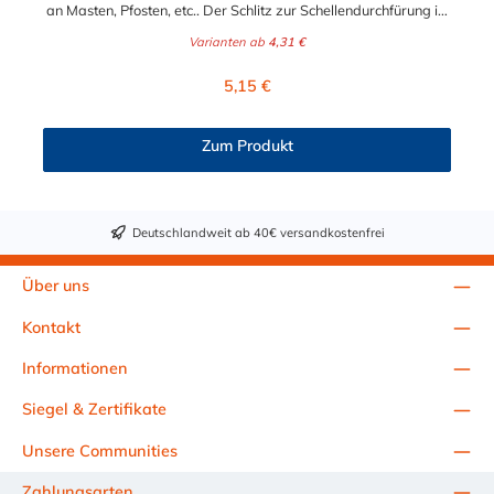
an Masten, Pfosten, etc.. Der Schlitz zur Schellendurchfürung ist
für maximal für eine Bandbreite 19 mm geeignet. Untenstehend
Varianten ab
4,31 €
finden Sie passende Schlauchschellen im Zubehör. Y-
Schilderhalter H096: Befestigungslöcher: 8,5 mm
Regulärer Preis:
5,15 €
(M8)Lochmittenabstand: 21 mmLangloch zur
Schellendurchführung: 23 x 8 mmLänge der
Schildbefestigung: 60 mmGesamtlänge: 80 mm Y-
Zum Produkt
Schilderhalter H097: Befestigungslöcher: 8,5 mm
(M8)Lochmittenabstand: 38 mmLangloch zur
Schellendurchführung: 23 x 8 mmLänge der
Schildbefestigung: 100 mmGesamtlänge: 125 mm
Deutschlandweit ab 40€ versandkostenfrei
Über uns
Kontakt
Informationen
Siegel & Zertifikate
Unsere Communities
Zahlungsarten