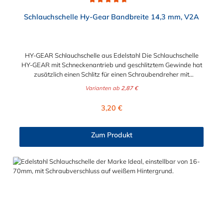
Durchschnittliche Bewertung von 4.6 von 5 Sternen
Schlauchschelle Hy-Gear Bandbreite 14,3 mm, V2A
HY-GEAR Schlauchschelle aus Edelstahl Die Schlauchschelle
HY-GEAR mit Schneckenantrieb und geschlitztem Gewinde hat
zusätzlich einen Schlitz für einen Schraubendreher mit
Sechskantantrieb. Ihre Vorteile bestehen in der unbeschränkten
Varianten ab
2,87 €
Wiederverwendbarkeit und der einfachen Montage, selbst
unter eingeschränkten Platzverhältnissen. Diese
Regulärer Preis:
3,20 €
Schlauchschelle findet ihre Verwendung vor allem im Fahrzeug-,
Flugzeug- und Schiffsbau sowie in Industrie und Gewerbe. Der
Spannbereich der Schlauchschelle ist von 11 mm bis maximal
Zum Produkt
406 mm in verschiedenen Spannbereichen wählbar.
Die Schlauchschelle HY-GEAR hat die Schlüsselweite SW 8.
Bitte beachten Sie dies bei der Auswahl, des
Montagewerkzeuges.