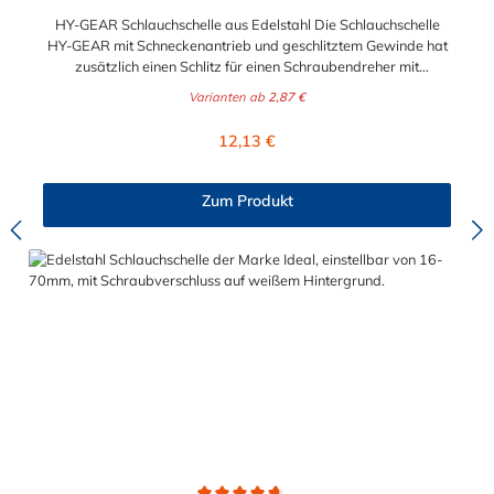
HY-GEAR Schlauchschelle aus Edelstahl Die Schlauchschelle
HY-GEAR mit Schneckenantrieb und geschlitztem Gewinde hat
zusätzlich einen Schlitz für einen Schraubendreher mit
Sechskantantrieb. Ihre Vorteile bestehen in der unbeschränkten
Varianten ab
2,87 €
Wiederverwendbarkeit und der einfachen Montage, selbst
unter eingeschränkten Platzverhältnissen. Diese
Regulärer Preis:
12,13 €
Schlauchschelle findet ihre Verwendung vor allem im Fahrzeug-,
Flugzeug- und Schiffsbau sowie in Industrie und Gewerbe. Der
Spannbereich der Schlauchschelle ist von 11 mm bis maximal
Zum Produkt
406 mm in verschiedenen Spannbereichen wählbar.
Die Schlauchschelle HY-GEAR hat die Schlüsselweite SW 8.
Bitte beachten Sie dies bei der Auswahl, des
Montagewerkzeuges.