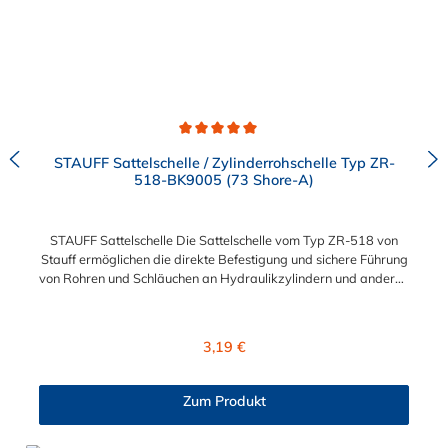
Durchschnittliche Bewertung von 5 von 5 Sternen
STAUFF Sattelschelle / Zylinderrohschelle Typ ZR-
518-BK9005 (73 Shore-A)
STAUFF Sattelschelle Die Sattelschelle vom Typ ZR-518 von
Stauff ermöglichen die direkte Befestigung und sichere Führung
von Rohren und Schläuchen an Hydraulikzylindern und anderen
runden oder ovalen Strukturen, ohne deren Festigkeit,
Unversehrtheit und Oberflächenbeschichtung wie beim
Schrauben oder Schweißen zu beeinträchtigen und ohne Vor-
Regulärer Preis:
3,19 €
oder Nacharbeiten. Das einfache System der STAUFF
Sattelschelle ermöglicht es auch, ein Rohr oder einen Schlauch
mit einem kleinen Außendurchmesser auf einem wesentlich
Zum Produkt
größeren zu installieren. Die Klemmen können an schwer
zugänglichen Stellen eingesetzt werden. Die Position kann