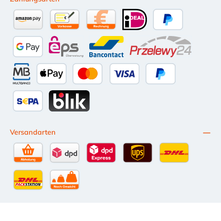
Amazon Pay
Vorkasse per Überweisung
Kauf auf Rechnung (10 Tage Netto)
iDEAL
PayPal
Google Pay
eps
Bancontact
Przelewy24
Multibanco
Apple Pay
Kredit- oder Debitkarte
Später Bezahlen
SEPA Lastschrift
BLIK
Versandarten
Selbstabholung
DPD Standardversand
DPD Expressversand - 12 Uhr
UPS Standard International
DHL Standardv
DHL-Versand an Packstation
per Spedition