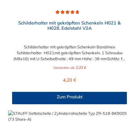
Durchschnittliche Bewertung von 4.7 von 5 Sternen
Schilderhalter mit gekröpften Schenkeln H021 &
H028, Edelstahl V2A
Schilderhalter mit gekröpften Schenkeln Bandimex
Schilderhalter H021mit gekröpften Schenkeln, 1 Schraube
(M8x16) mit U-ScheibeBreite : 49 mm Höhe : 38 mmSchlitz: für
max. 19 mm Bandbreite Bandimex Schilderhalter H028mit
Varianten ab
3,33 €
gekröpften Schenkeln, 2 Schrauben (M8x16) mit U-
ScheibeBreite : 57 mm Höhe : 32 mmSchlitz: für max. 19 mm
Regulärer Preis:
4,20 €
BandbreiteLochabstand (Mitte-Mitte) : 38 mm
Zum Produkt