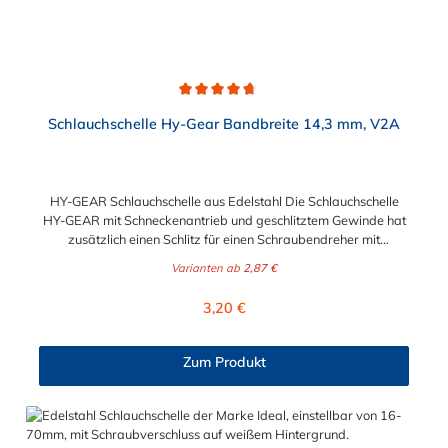
Durchschnittliche Bewertung von 4.6 von 5 Sternen
Schlauchschelle Hy-Gear Bandbreite 14,3 mm, V2A
HY-GEAR Schlauchschelle aus Edelstahl Die Schlauchschelle
HY-GEAR mit Schneckenantrieb und geschlitztem Gewinde hat
zusätzlich einen Schlitz für einen Schraubendreher mit
Sechskantantrieb. Ihre Vorteile bestehen in der unbeschränkten
Varianten ab
2,87 €
Wiederverwendbarkeit und der einfachen Montage, selbst
unter eingeschränkten Platzverhältnissen. Diese
Regulärer Preis:
3,20 €
Schlauchschelle findet ihre Verwendung vor allem im Fahrzeug-,
Flugzeug- und Schiffsbau sowie in Industrie und Gewerbe. Der
Spannbereich der Schlauchschelle ist von 11 mm bis maximal
Zum Produkt
406 mm in verschiedenen Spannbereichen wählbar.
Die Schlauchschelle HY-GEAR hat die Schlüsselweite SW 8.
Bitte beachten Sie dies bei der Auswahl, des
Montagewerkzeuges.