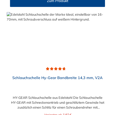
Zum Produkt
406 mm in verschiedenen Spannbereichen wählbar.
Die Schlauchschelle HY-GEAR hat die Schlüsselweite SW 8.
Bitte beachten Sie dies bei der Auswahl, des
Montagewerkzeuges.
Durchschnittliche Bewertung von 4.6 von 5 Sternen
Schlauchschelle Hy-Gear Bandbreite 14,3 mm, V2A
HY-GEAR Schlauchschelle aus Edelstahl Die Schlauchschelle
HY-GEAR mit Schneckenantrieb und geschlitztem Gewinde hat
zusätzlich einen Schlitz für einen Schraubendreher mit
Sechskantantrieb. Ihre Vorteile bestehen in der unbeschränkten
Varianten ab
2,87 €