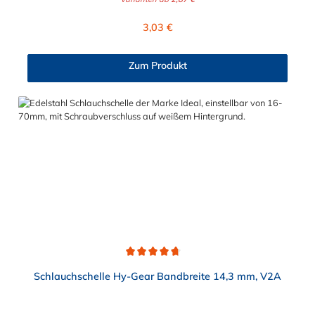
Wiederverwendbarkeit und der einfachen Montage, selbst
unter eingeschränkten Platzverhältnissen. Diese
Regulärer Preis:
3,03 €
Schlauchschelle findet ihre Verwendung vor allem im Fahrzeug-,
Flugzeug- und Schiffsbau sowie in Industrie und Gewerbe. Der
Spannbereich der Schlauchschelle ist von 11 mm bis maximal
Zum Produkt
406 mm in verschiedenen Spannbereichen wählbar.
Die Schlauchschelle HY-GEAR hat die Schlüsselweite SW 8.
Bitte beachten Sie dies bei der Auswahl, des
Montagewerkzeuges.
Durchschnittliche Bewertung von 4.6 von 5 Sternen
Schlauchschelle Hy-Gear Bandbreite 14,3 mm, V2A