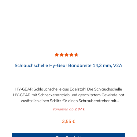
Durchschnittliche Bewertung von 4.6 von 5 Sternen
Schlauchschelle Hy-Gear Bandbreite 14,3 mm, V2A
HY-GEAR Schlauchschelle aus Edelstahl Die Schlauchschelle
HY-GEAR mit Schneckenantrieb und geschlitztem Gewinde hat
zusätzlich einen Schlitz für einen Schraubendreher mit
Sechskantantrieb. Ihre Vorteile bestehen in der unbeschränkten
Varianten ab
2,87 €
Wiederverwendbarkeit und der einfachen Montage, selbst
unter eingeschränkten Platzverhältnissen. Diese
Regulärer Preis:
3,55 €
Schlauchschelle findet ihre Verwendung vor allem im Fahrzeug-,
Flugzeug- und Schiffsbau sowie in Industrie und Gewerbe. Der
Spannbereich der Schlauchschelle ist von 11 mm bis maximal