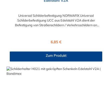
Edelstahl V2A
Universal Schilderbefestigung NORMAFIX Universal
Schilderbefestigung UCC aus Edelstahl V2A dient der
Befestigung von Straßenschildern / Verkehrsschildern an
Metallpfosten oder Lampenmasten. Die Aussparung auf beiden
Seiten dient zum Einführen der Schneckengewinde-
Schlauchschelle. Sie können hierfür jede Schlauchschelle mit
Regulärer Preis:
6,85 €
einer maximalen Breite von 16 mm verwenden.
Zum Produkt