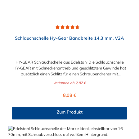
Durchschnittliche Bewertung von 4.6 von 5 Sternen
Schlauchschelle Hy-Gear Bandbreite 14,3 mm, V2A
HY-GEAR Schlauchschelle aus Edelstahl Die Schlauchschelle
HY-GEAR mit Schneckenantrieb und geschlitztem Gewinde hat
zusätzlich einen Schlitz für einen Schraubendreher mit
Sechskantantrieb. Ihre Vorteile bestehen in der unbeschränkten
Varianten ab
2,87 €
Wiederverwendbarkeit und der einfachen Montage, selbst
unter eingeschränkten Platzverhältnissen. Diese
Regulärer Preis:
8,08 €
Schlauchschelle findet ihre Verwendung vor allem im Fahrzeug-,
Flugzeug- und Schiffsbau sowie in Industrie und Gewerbe. Der
Spannbereich der Schlauchschelle ist von 11 mm bis maximal
Zum Produkt
406 mm in verschiedenen Spannbereichen wählbar.
Die Schlauchschelle HY-GEAR hat die Schlüsselweite SW 8.
Bitte beachten Sie dies bei der Auswahl, des
Montagewerkzeuges.