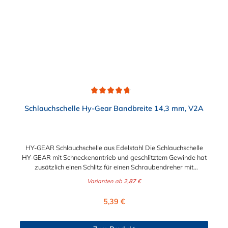
Durchschnittliche Bewertung von 4.6 von 5 Sternen
Schlauchschelle Hy-Gear Bandbreite 14,3 mm, V2A
HY-GEAR Schlauchschelle aus Edelstahl Die Schlauchschelle
HY-GEAR mit Schneckenantrieb und geschlitztem Gewinde hat
zusätzlich einen Schlitz für einen Schraubendreher mit
Sechskantantrieb. Ihre Vorteile bestehen in der unbeschränkten
Varianten ab
2,87 €
Wiederverwendbarkeit und der einfachen Montage, selbst
unter eingeschränkten Platzverhältnissen. Diese
Regulärer Preis:
5,39 €
Schlauchschelle findet ihre Verwendung vor allem im Fahrzeug-,
Flugzeug- und Schiffsbau sowie in Industrie und Gewerbe. Der
Spannbereich der Schlauchschelle ist von 11 mm bis maximal