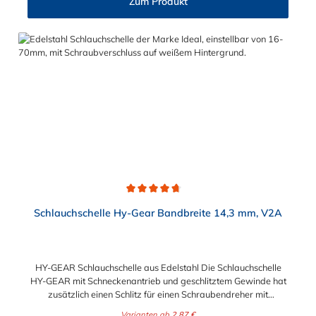
Zum Produkt
406 mm in verschiedenen Spannbereichen wählbar.
Die Schlauchschelle HY-GEAR hat die Schlüsselweite SW 8.
Bitte beachten Sie dies bei der Auswahl, des
Montagewerkzeuges.
Durchschnittliche Bewertung von 4.6 von 5 Sternen
Schlauchschelle Hy-Gear Bandbreite 14,3 mm, V2A
HY-GEAR Schlauchschelle aus Edelstahl Die Schlauchschelle
HY-GEAR mit Schneckenantrieb und geschlitztem Gewinde hat
zusätzlich einen Schlitz für einen Schraubendreher mit
Sechskantantrieb. Ihre Vorteile bestehen in der unbeschränkten
Varianten ab
2,87 €