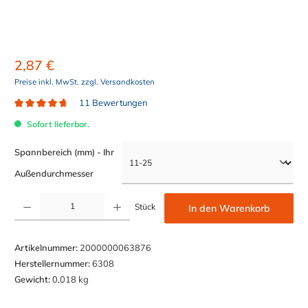
2,87 €
Preise inkl. MwSt. zzgl. Versandkosten
11 Bewertungen
Durchschnittliche Bewertung von 4.6 von 5 Sternen
Sofort lieferbar.
Spannbereich (mm) - Ihr
auswählen
Außendurchmesser
Produkt Anzahl: Gib den gewünschten Wert ein oder benutze die Schaltflächen um die Anzahl z
Stück
In den Warenkorb
Artikelnummer:
2000000063876
Herstellernummer:
6308
Gewicht:
0,018 kg