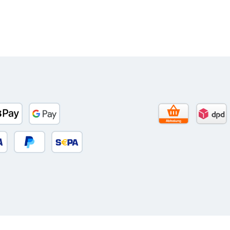
to)
banco
Apple Pay
Google Pay
Selbstabholun
DPD 
 oder Debitkarte
Später Bezahlen
SEPA Lastschrift