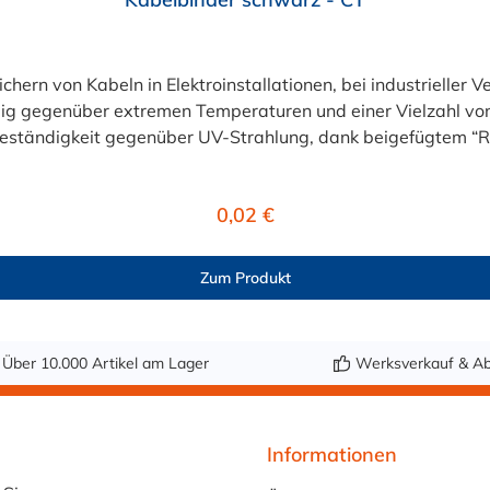
ern von Kabeln in Elektroinstallationen, bei industrieller V
ig gegenüber extremen Temperaturen und einer Vielzahl von
er UV-Strahlung, dank beigefügtem “Ruß”. Ihre Vorteile: • Aus Polyamid 6.6 für op
ren, Basen, Ölen, Fetten usw.• Gebogene Rundspitze ermögl
aterial mit geringem Reibungskoeffizient ermöglicht eine sc
Regulärer Preis:
0,02 €
Zum Produkt
Über 10.000 Artikel am Lager
Werksverkauf & Ab
Informationen