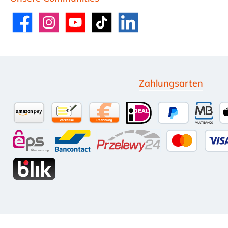
Facebook
Instagram
YouTube
TikTok
LinkedIn
Zahlungsarten
Amazon Pay
Vorkasse per Überweisung
Kauf auf Rechnung (10 Tage Net
iDEAL
PayPal
Multi
eps
Bancontact
Przelewy24
Kredit-
BLIK