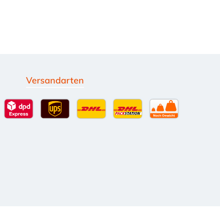
Versandarten
g
Standardversand
DPD Expressversand - 12 Uhr
UPS Standard International
DHL Standardversand
DHL-Versand an Packsta
per Spedition