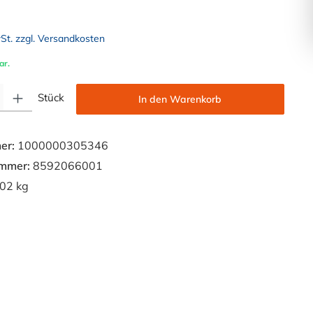
wSt. zzgl. Versandkosten
ar.
Gib den gewünschten Wert ein oder benutze die Schaltflächen um die Anzahl zu e
Stück
In den Warenkorb
er:
1000000305346
ummer:
8592066001
02 kg