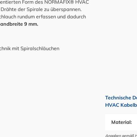
patentierten Form des NORMAFIX® HVAC
n Drähte der Spirale zu überspannen.
lschlauch rundum erfassen und dadurch
Bandbreite 9 mm.
chnik mit Spiralschläuchen
Technische D
HVAC Kabelbi
Material:
Angaben gemäß Her