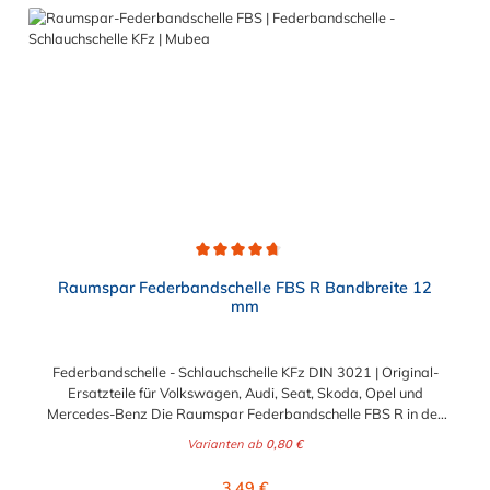
ist das Besondere an der Oberfläche der FBS R
Federbandschelle? Optimaler Korrosions- und
Chemikalienschutz dank der doppellagigen Untergrund- und
Deckschicht-Beschichtung. Die Oberfläche dieser
Schlauchschelle KFz besteht aus einer zinkhaltigen
Beschichtung mit einer schwarzen Versiegelung (Topcoat).
Sollte es also einmal zur Beschädigung der oberen schwarzen
Schicht kommen, ist dies kein Grund zur Sorge. Durch die
darunter liegende Zinkschicht bleibt der Korrosionsschutz
dennoch erhalten.
Durchschnittliche Bewertung von 4.7 von 5 Sternen
Raumspar Federbandschelle FBS R Bandbreite 12
mm
Federbandschelle - Schlauchschelle KFz DIN 3021 | Original-
Ersatzteile für Volkswagen, Audi, Seat, Skoda, Opel und
Mercedes-Benz Die Raumspar Federbandschelle FBS R in der
Breite 12 mm ist eine Schlauchschelle mit Selbstspanneffekt. Sie
Varianten ab
0,80 €
bieten eine konstante Spannkraft, auch bei starken
Temperaturschwankungen. Aufgrund der verkürzten und
Regulärer Preis:
3,49 €