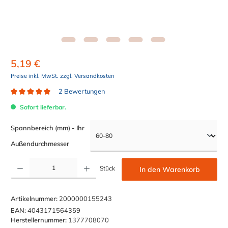
5,19 €
Preise inkl. MwSt. zzgl. Versandkosten
2 Bewertungen
Durchschnittliche Bewertung von 5 von 5 Sternen
Sofort lieferbar.
Spannbereich (mm) - Ihr
auswählen
Außendurchmesser
Produkt Anzahl: Gib den gewünschten Wert ein oder benutze die Schaltflächen um die Anzahl z
Stück
In den Warenkorb
Artikelnummer:
2000000155243
EAN:
4043171564359
Herstellernummer:
1377708070