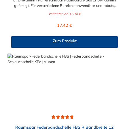
EPDM-Gummi Kühlerschlauch Radiacord® aus EPDM Gummi
gefertigt. Für verschiedene Bereiche anwendbar und robuts,
beispielsweise als Kühlwasserschlauch, Heisswasserschlauch,
Varianten ab
12,16 €
Radiatorschlauch. Der Kühlerschlauch ist Meterware und somit
individuell lieferbar. Beständig gegen eine Vielzahl von Frost-
Regulärer Preis:
17,42 €
und Korrosionsschutzmittel. Werkstoffe des
Kühlerschlauch:Seele: EPDM, schwarz, glatt, Decke: EPDM,
schwarz, glatt, ab DN 28 stoffgemustert, hitze-, alterungs- und
Zum Produkt
witterungsbeständig in Anlehnung an DIN
73411Temperaturbereich:-40°C bis +125°C (Innen-Ø > 50mm:
-40°C bis +100°C), kurzzeitig bis +140°CBetriebsdruck:6 bar,
Berstdruck: 18 bar (Innen-Ø > 50 mm: 3 bar, Berstdruck: 9 bar)
Durchschnittliche Bewertung von 4.7 von 5 Sternen
Raumspar Federbandschelle FBS R Bandbreite 12