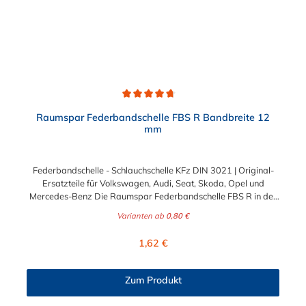
Durchschnittliche Bewertung von 4.7 von 5 Sternen
Raumspar Federbandschelle FBS R Bandbreite 12
mm
Federbandschelle - Schlauchschelle KFz DIN 3021 | Original-
Ersatzteile für Volkswagen, Audi, Seat, Skoda, Opel und
Mercedes-Benz Die Raumspar Federbandschelle FBS R in der
Breite 12 mm ist eine Schlauchschelle mit Selbstspanneffekt. Sie
Varianten ab
0,80 €
bieten eine konstante Spannkraft, auch bei starken
Temperaturschwankungen. Aufgrund der verkürzten und
Regulärer Preis:
1,62 €
abgeflachten Montageenden wird eine Schlauchbefestigung mit
geringem Platzbedarf (in engen Bauräumen / Motorräumen)
ermöglicht. Diese Federbandschelle und Schlauchschelle KFz
Zum Produkt
nach DIN 3021 bietet Ihnen die gleichen technischen Werte wie
Standardausführung in Form der Federbandschelle FBS. Was