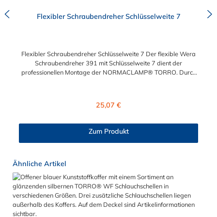
Flexibler Schraubendreher Schlüsselweite 7
Flexibler Schraubendreher Schlüsselweite 7 Der flexible Wera
Schraubendreher 391 mit Schlüsselweite 7 dient der
professionellen Montage der NORMACLAMP® TORRO. Durch
seinen flexiblen (biegsamen) Schaft ermöglicht der Wera
Schraubendreher 391 eine problemlose Montage und ein
zügiges Arbeiten, ohne Demontage umliegender Anbauteile.
Regulärer Preis:
25,07 €
Zum Produkt
Produktgalerie überspringen
Ähnliche Artikel