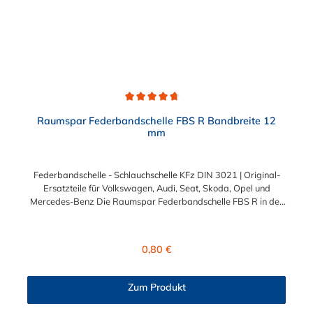
Durchschnittliche Bewertung von 4.7 von 5 Sternen
Raumspar Federbandschelle FBS R Bandbreite 12
mm
Federbandschelle - Schlauchschelle KFz DIN 3021 | Original-
Ersatzteile für Volkswagen, Audi, Seat, Skoda, Opel und
Mercedes-Benz Die Raumspar Federbandschelle FBS R in der
Breite 12 mm ist eine Schlauchschelle mit Selbstspanneffekt. Sie
bieten eine konstante Spannkraft, auch bei starken
Temperaturschwankungen. Aufgrund der verkürzten und
Regulärer Preis:
0,80 €
abgeflachten Montageenden wird eine Schlauchbefestigung mit
geringem Platzbedarf (in engen Bauräumen / Motorräumen)
ermöglicht. Diese Federbandschelle und Schlauchschelle KFz
Zum Produkt
nach DIN 3021 bietet Ihnen die gleichen technischen Werte wie
Standardausführung in Form der Federbandschelle FBS. Was