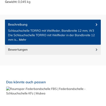
Gewicht:
0,045 kg
Beschreibung
Schlauchschelle TORRO mit Wellfeder, Bandbreite 12 mm, W3
Die Schlauchschelle TORRO mit Wellfeder in der Bandbreite 12
mm is…
Mehr
Bewertungen
Produktgalerie überspringen
Das könnte auch passen