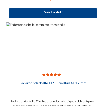
durchgängig Verbindung zwischen Stutzen und Schlauch
gewährleistet. Die Schlauchschelle TORRO mit Wellfeder,
Bandbreite 12 mm, W3 ist für Spannbereiche von 30 mm bis
Zum Produkt
110 mm in verschiedenen Abstufungen erhältlich.
Durchschnittliche Bewertung von 4.9 von 5 Sternen
Federbandschelle FBS Bandbreite 12 mm
Federbandschelle Die Federbandschelle eignen sich aufgrund
ihrer dynamischen Federeigenschaften ideal für Schlauch-