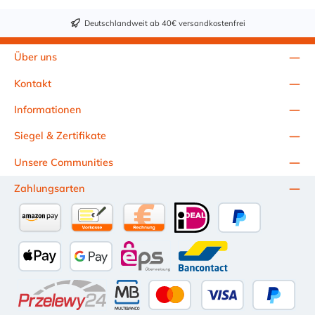
durchgängig sichere Verbindung zwischen Stutzen und
Schlauch. Das NORMACLAMP TORRO Schlauchschellen
Deutschlandweit ab 40€ versandkostenfrei
Sortiment WF mit Wellfeder sollte in keiner Werkstatt fehlen.
Bestehend aus: 5x TORRO® WF 12–22/9 10x TORRO® WF
20–32/9 10x TORRO® WF 30–45/9 10x TORRO® WF 40–
Über uns
60/12 10x TORRO® WF 50–70/12 5x TORRO® WF 60–80/12
Anwendungsbereich: Kühlwasserleitungen Drucklose und
Kontakt
druckbeaufschlagte Kraftstoffleitungen und Entlüftungen
Ölleitungen Leitungen im Maschinenbau Leitungen in der
Informationen
Haushaltsgeräteindustrie
Siegel & Zertifikate
Unsere Communities
Zahlungsarten
Amazon Pay
Vorkasse per Überweisung
Kauf auf Rechnung (10 Tage Netto)
iDEAL
PayPal
Apple Pay
Google Pay
eps
Bancontact