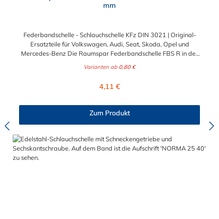
mm
Federbandschelle - Schlauchschelle KFz DIN 3021 | Original-
Ersatzteile für Volkswagen, Audi, Seat, Skoda, Opel und
Mercedes-Benz Die Raumspar Federbandschelle FBS R in der
Breite 12 mm ist eine Schlauchschelle mit Selbstspanneffekt. Sie
Varianten ab
0,80 €
bieten eine konstante Spannkraft, auch bei starken
Temperaturschwankungen. Aufgrund der verkürzten und
Regulärer Preis:
4,11 €
abgeflachten Montageenden wird eine Schlauchbefestigung mit
geringem Platzbedarf (in engen Bauräumen / Motorräumen)
ermöglicht. Diese Federbandschelle und Schlauchschelle KFz
Zum Produkt
nach DIN 3021 bietet Ihnen die gleichen technischen Werte wie
Standardausführung in Form der Federbandschelle FBS. Was
ist das Besondere an der Oberfläche der FBS R
Federbandschelle? Optimaler Korrosions- und
Chemikalienschutz dank der doppellagigen Untergrund- und
Deckschicht-Beschichtung. Die Oberfläche dieser
Schlauchschelle KFz besteht aus einer zinkhaltigen
Beschichtung mit einer schwarzen Versiegelung (Topcoat).
Sollte es also einmal zur Beschädigung der oberen schwarzen
Schicht kommen, ist dies kein Grund zur Sorge. Durch die
darunter liegende Zinkschicht bleibt der Korrosionsschutz