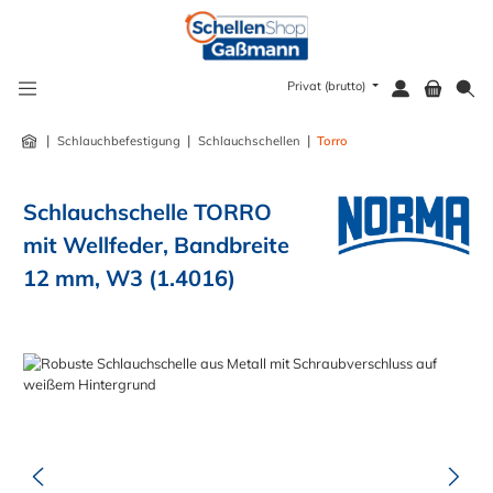
alt springen
Privat (brutto)
|
|
|
Schlauchbefestigung
Schlauchschellen
Torro
Schlauchschelle TORRO
mit Wellfeder, Bandbreite
12 mm, W3 (1.4016)
Bildergalerie überspringen