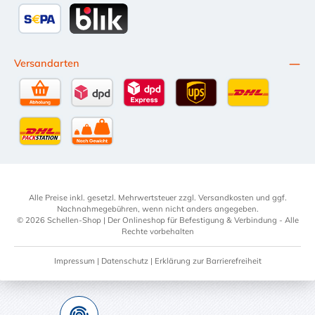
Przelewy24
Multibanco
Kredit- oder Debitkarte
Später Be
SEPA Lastschrift
BLIK
Versandarten
Selbstabholung
DPD Standardversand
DPD Expressversand - 12 Uhr
UPS Standard International
DHL Standardv
DHL-Versand an Packstation
per Spedition
Alle Preise inkl. gesetzl. Mehrwertsteuer zzgl.
Versandkosten
und ggf.
Nachnahmegebühren, wenn nicht anders angegeben.
© 2026 Schellen-Shop | Der Onlineshop für Befestigung & Verbindung - Alle
Rechte vorbehalten
Impressum
|
Datenschutz
|
Erklärung zur Barrierefreiheit