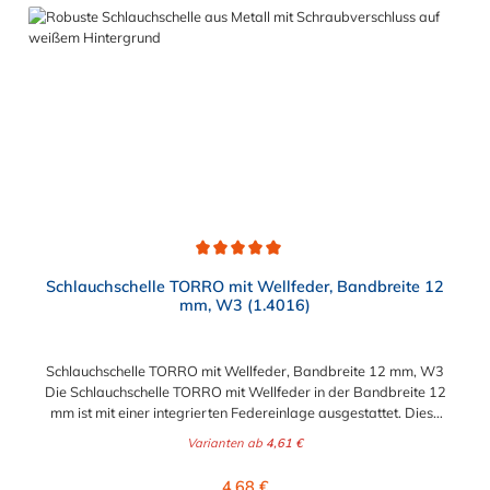
ist das Besondere an der Oberfläche der FBS R
Federbandschelle? Optimaler Korrosions- und
Chemikalienschutz dank der doppellagigen Untergrund- und
Deckschicht-Beschichtung. Die Oberfläche dieser
Schlauchschelle KFz besteht aus einer zinkhaltigen
Beschichtung mit einer schwarzen Versiegelung (Topcoat).
Sollte es also einmal zur Beschädigung der oberen schwarzen
Schicht kommen, ist dies kein Grund zur Sorge. Durch die
darunter liegende Zinkschicht bleibt der Korrosionsschutz
dennoch erhalten.
Durchschnittliche Bewertung von 5 von 5 Sternen
Schlauchschelle TORRO mit Wellfeder, Bandbreite 12
mm, W3 (1.4016)
Schlauchschelle TORRO mit Wellfeder, Bandbreite 12 mm, W3
Die Schlauchschelle TORRO mit Wellfeder in der Bandbreite 12
mm ist mit einer integrierten Federeinlage ausgestattet. Diese
Federeinlage gleicht Durchmesserschwankungen durch
Varianten ab
4,61 €
Temperaturveränderung problemlos aus. Durch diese
Eigenschaft der Schlauchschelle ist stets eine sichere und
Regulärer Preis:
4,68 €