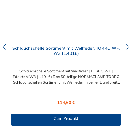
Schlauchschelle Sortiment mit Wellfeder, TORRO WF,
W3 (1.4016)
Schlauchschelle Sortiment mit Wellfeder | TORRO WF |
Edelstahl W3 (1.4016) Das 50-teilige NORMACLAMP TORRO
Schlauchschellen Sortiment mit Wellfeder mit einer Bandbreite
von 9 mm und 12 mm. Diese Sortimentbox ist ideal für die KFZ-
Werkstatt, Industrie, Gewerbe und Hobby. Durch die
vielseitigen Schlauchschellen mit unterschiedlichen
Regulärer Preis:
114,60 €
Spannbereichen ist für jeden Einsatzbereich die richtige
Schlauchschelle enthalten. Die Schlauchschelle TORRO mit
Wellfeder ist mit einer integrierten Federeinlage ausgestattet.
Zum Produkt
Diese Federeinlage gleicht Durchmesserschwankungen durch
Temperaturveränderung aus und sorgt somit für eine