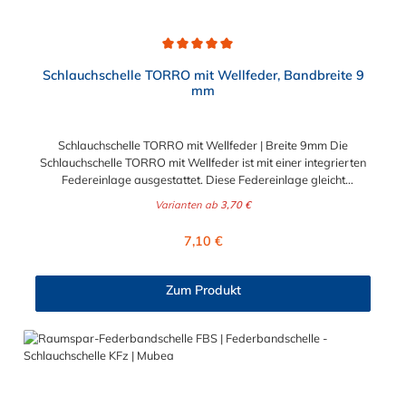
dennoch erhalten.
Durchschnittliche Bewertung von 5 von 5 Sternen
Schlauchschelle TORRO mit Wellfeder, Bandbreite 9
mm
Schlauchschelle TORRO mit Wellfeder | Breite 9mm Die
Schlauchschelle TORRO mit Wellfeder ist mit einer integrierten
Federeinlage ausgestattet. Diese Federeinlage gleicht
Durchmesserschwankungen durch Temperaturveränderung
Varianten ab
3,70 €
aus und sorgt somit für eine durchgängig sichere Verbindung
zwischen Stutzen und Schlauch. Die Schlauchschelle TORRO mit
Regulärer Preis:
7,10 €
Wellfeder ist für einen Spannbereich zwischen 12 mm und 140
mm in unterschiedlichen Abstufungen wählbar.
Zum Produkt