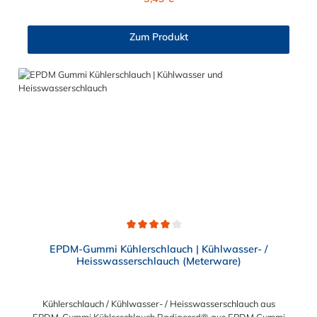
abgeflachten Montageenden wird eine Schlauchbefestigung mit
geringem Platzbedarf (in engen Bauräumen / Motorräumen)
ermöglicht. Diese Federbandschelle und Schlauchschelle KFz
Zum Produkt
nach DIN 3021 bietet Ihnen die gleichen technischen Werte wie
Standardausführung in Form der Federbandschelle FBS. Was
ist das Besondere an der Oberfläche der FBS R
Federbandschelle? Optimaler Korrosions- und
Chemikalienschutz dank der doppellagigen Untergrund- und
Deckschicht-Beschichtung. Die Oberfläche dieser
Schlauchschelle KFz besteht aus einer zinkhaltigen
Beschichtung mit einer schwarzen Versiegelung (Topcoat).
Sollte es also einmal zur Beschädigung der oberen schwarzen
Schicht kommen, ist dies kein Grund zur Sorge. Durch die
darunter liegende Zinkschicht bleibt der Korrosionsschutz
dennoch erhalten.
Durchschnittliche Bewertung von 4 von 5 Sternen
EPDM-Gummi Kühlerschlauch | Kühlwasser- /
Heisswasserschlauch (Meterware)
Kühlerschlauch / Kühlwasser- / Heisswasserschlauch aus