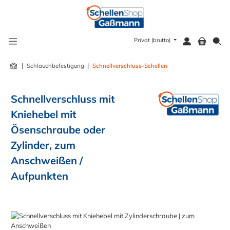
alt springen
Privat (brutto)
|
|
Schlauchbefestigung
Schnellverschluss-Schellen
Schnellverschluss mit
Kniehebel mit
Ösenschraube oder
Zylinder, zum
Anschweißen /
Aufpunkten
Bildergalerie überspringen