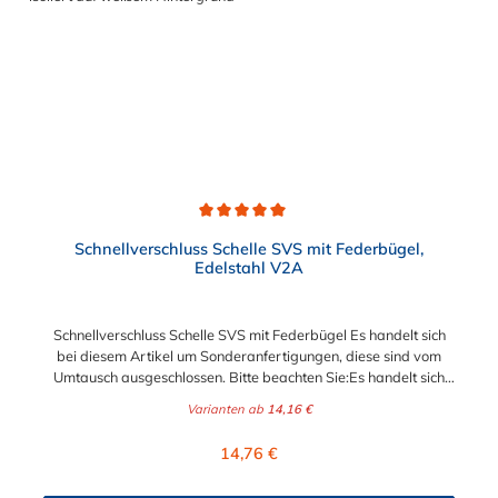
Rohrleitungssystemen der Lebensmittelindustrie, die einer
Reinigung unterliegen. Das Bandmaterial der Schelle variiert je
nach Bandbreite:15mm: Bandmaterial 15 x 0,6 mm20mm:
Bandmaterial 20 x 0,8 mm25mm: Bandmaterial 25 x 1,0
mm30mm: Bandmaterial 30 x 1,0 mm Weitere Durchmesser
oder eine Gummierung möglich.Jetzt anfragen!
Durchschnittliche Bewertung von 5 von 5 Sternen
Schnellverschluss Schelle SVS mit Federbügel,
Edelstahl V2A
Schnellverschluss Schelle SVS mit Federbügel Es handelt sich
bei diesem Artikel um Sonderanfertigungen, diese sind vom
Umtausch ausgeschlossen. Bitte beachten Sie:Es handelt sich
bei dieser Schelle um eine Ein-Bereich-Schelle. Geben Sie daher
Varianten ab
14,16 €
den benötigten Durchmesser (den zu befestigende
Außendurchmesser) möglichst genau an! Die robusten
Regulärer Preis:
14,76 €
Schnellverschluss-Schellen SVS mit Federbügel sind sichere und
flexible Verbindungselemente für Bereiche, in denen ein