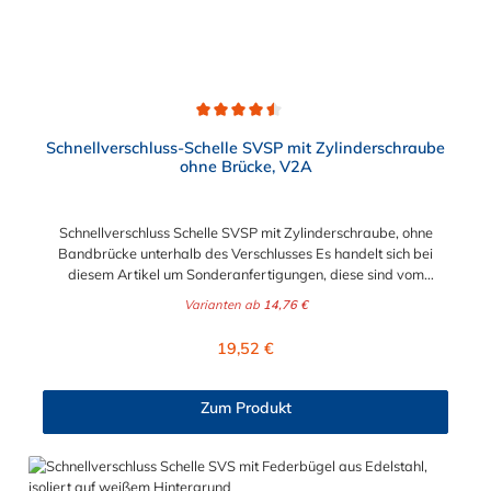
Bandmaterial 20 x 0,8 mm25mm: Bandmaterial 25 x 1,0
mm30mm: Bandmaterial 30 x 1,0 mm
Durchschnittliche Bewertung von 4.5 von 5 Sternen
Schnellverschluss-Schelle SVSP mit Zylinderschraube
ohne Brücke, V2A
Schnellverschluss Schelle SVSP mit Zylinderschraube, ohne
Bandbrücke unterhalb des Verschlusses Es handelt sich bei
diesem Artikel um Sonderanfertigungen, diese sind vom
Umtausch ausgeschlossen. Bitte beachten Sie:1. Der
Varianten ab
14,76 €
Durchmesser der Schelle muss exakt gewählt werden. Die
Verstellmöglichkeit durch die Schraube (+/- 2 mm) dient
Regulärer Preis:
19,52 €
lediglich zur Regulierung der Klemmkraft.2. Die Durchgangs-
und Gewinderollen vom Verschluss sind aus vernickeltem
Messing. Die Schnellverschluss Schelle SVSP, mit
Zum Produkt
Zylinderschraube ohne Brücke, sind sichere und flexible
Verbindungselemente für Bereiche, in denen ein häufiges und
schnelles Schließen und Lösen der Verbindungen erforderlich
ist, wie z. B. in Filter- und Abfüllanlagen oder in