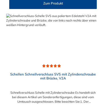
häufiges und schnelles Schließen und Lösen der Verbindungen
Zum Produkt
erforderlich ist, wie z. B. in Filter- und Abfüllanlagen oder in
Rohrleitungssystemen der Lebensmittelindustrie, die einer
Reinigung unterliegen. Erhältlich ist die Schnellverschluss-
Schelle mit Federbügel für Durchmesser von 45 mm und 200
mm.Das Bandmaterial der Schelle variiert je nach
Bandbreite:15mm: Bandmaterial 15 x 0,6 mm20mm:
Bandmaterial 20 x 0,8 mm
Durchschnittliche Bewertung von 4.9 von 5 Sternen
Schellen Schnellverschluss SVS mit Zylinderschraube
mit Brücke, V2A
Schnellverschluss Schelle mit Zylinderschraube Es handelt sich
bei diesem Artikel um Sonderanfertigungen, diese sind vom
Umtausch ausgeschlossen. Bitte beachten Sie:1. Der
Durchmesser der Schelle muss exakt gewählt werden. Die