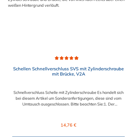
Durchschnittliche Bewertung von 4.9 von 5 Sternen
Schellen Schnellverschluss SVS mit Zylinderschraube
mit Brücke, V2A
Schnellverschluss Schelle mit Zylinderschraube Es handelt sich
bei diesem Artikel um Sonderanfertigungen, diese sind vom
Umtausch ausgeschlossen. Bitte beachten Sie:1. Der
Durchmesser der Schelle muss exakt gewählt werden. Die
Verstellmöglichkeit durch die Schraube (+/- 2 mm) dient
lediglich zur Regulierung der Klemmkraft.2. Die Durchgangs-
Regulärer Preis:
14,76 €
und Gewinderollen vom Verschluss sind aus vernickeltem
Messing. Die Schnellverschluss Schelle SVS, mit