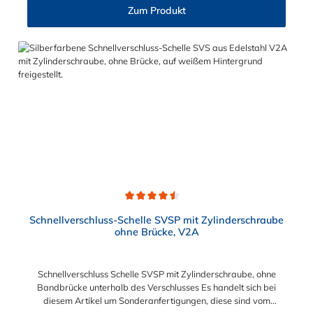
Zylinderschraube und Brücke, sind sichere und flexible
Zum Produkt
Verbindungselemente für Bereiche, in denen ein häufiges und
schnelles Schließen und Lösen der Verbindungen erforderlich
ist, wie z. B. in Filter- und Abfüllanlagen oder in
Rohrleitungssystemen der Lebensmittelindustrie, die einer
Reinigung unterliegen. Das Bandmaterial der Schelle variiert je
nach Bandbreite:15mm: Bandmaterial 15 x 0,6 mm20mm:
Bandmaterial 20 x 0,8 mm25mm: Bandmaterial 25 x 1,0
mm30mm: Bandmaterial 30 x 1,0 mm Weitere Durchmesser
oder eine Gummierung möglich.Jetzt anfragen!
Durchschnittliche Bewertung von 4.5 von 5 Sternen
Schnellverschluss-Schelle SVSP mit Zylinderschraube
ohne Brücke, V2A
Schnellverschluss Schelle SVSP mit Zylinderschraube, ohne
Bandbrücke unterhalb des Verschlusses Es handelt sich bei
diesem Artikel um Sonderanfertigungen, diese sind vom