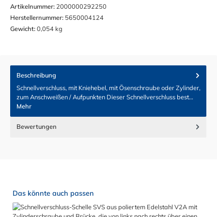
Artikelnummer:
2000000292250
Herstellernummer:
5650004124
Gewicht:
0,054 kg
Beschreibung
Schnellverschluss, mit Kniehebel, mit Ösenschraube oder Zylinder,
zum Anschweißen / Aufpunkten Dieser Schnellverschluss best…
Mehr
Bewertungen
Produktgalerie überspringen
Das könnte auch passen