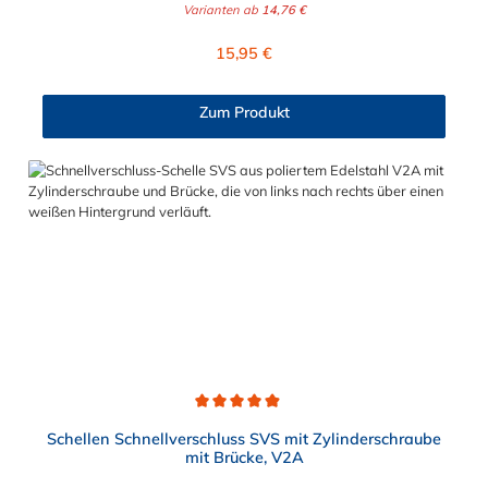
Varianten ab
14,76 €
Verstellmöglichkeit durch die Schraube (+/- 2 mm) dient
lediglich zur Regulierung der Klemmkraft.2. Die Durchgangs-
Regulärer Preis:
15,95 €
und Gewinderollen vom Verschluss sind aus vernickeltem
Messing. Die Schnellverschluss Schelle SVS, mit
Zylinderschraube und Brücke, sind sichere und flexible
Zum Produkt
Verbindungselemente für Bereiche, in denen ein häufiges und
schnelles Schließen und Lösen der Verbindungen erforderlich
ist, wie z. B. in Filter- und Abfüllanlagen oder in
Rohrleitungssystemen der Lebensmittelindustrie, die einer
Reinigung unterliegen. Das Bandmaterial der Schelle variiert je
nach Bandbreite:15mm: Bandmaterial 15 x 0,6 mm20mm:
Bandmaterial 20 x 0,8 mm25mm: Bandmaterial 25 x 1,0
mm30mm: Bandmaterial 30 x 1,0 mm Weitere Durchmesser
oder eine Gummierung möglich.Jetzt anfragen!
Durchschnittliche Bewertung von 4.9 von 5 Sternen
Schellen Schnellverschluss SVS mit Zylinderschraube
mit Brücke, V2A