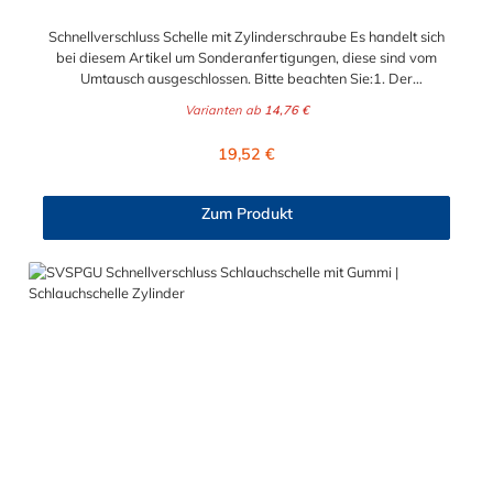
Schnellverschluss Schelle mit Zylinderschraube Es handelt sich
bei diesem Artikel um Sonderanfertigungen, diese sind vom
Umtausch ausgeschlossen. Bitte beachten Sie:1. Der
Durchmesser der Schelle muss exakt gewählt werden. Die
Varianten ab
14,76 €
Verstellmöglichkeit durch die Schraube (+/- 2 mm) dient
lediglich zur Regulierung der Klemmkraft.2. Die Durchgangs-
Regulärer Preis:
19,52 €
und Gewinderollen vom Verschluss sind aus vernickeltem
Messing. Die Schnellverschluss Schelle SVS, mit
Zylinderschraube und Brücke, sind sichere und flexible
Zum Produkt
Verbindungselemente für Bereiche, in denen ein häufiges und
schnelles Schließen und Lösen der Verbindungen erforderlich
ist, wie z. B. in Filter- und Abfüllanlagen oder in
Rohrleitungssystemen der Lebensmittelindustrie, die einer
Reinigung unterliegen. Das Bandmaterial der Schelle variiert je
nach Bandbreite:15mm: Bandmaterial 15 x 0,6 mm20mm:
Bandmaterial 20 x 0,8 mm25mm: Bandmaterial 25 x 1,0
mm30mm: Bandmaterial 30 x 1,0 mm Weitere Durchmesser
oder eine Gummierung möglich.Jetzt anfragen!