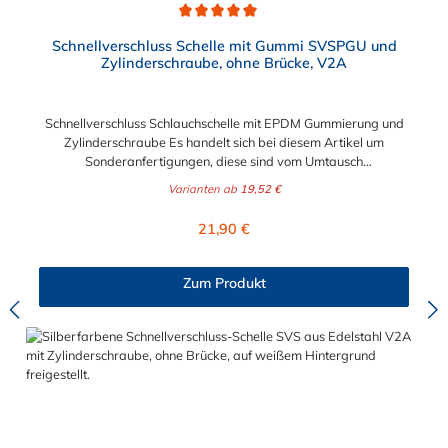
Durchschnittliche Bewertung von 5 von 5 Sternen
Schnellverschluss Schelle mit Gummi SVSPGU und
Zylinderschraube, ohne Brücke, V2A
Schnellverschluss Schlauchschelle mit EPDM Gummierung und
Zylinderschraube Es handelt sich bei diesem Artikel um
Sonderanfertigungen, diese sind vom Umtausch
ausgeschlossen. Bitte beachten Sie:1. Der Durchmesser der
Varianten ab
19,52 €
Schelle muss exakt gewählt werden. Die Verstellmöglichkeit
durch die Schraube (+/- 2 mm) dient lediglich zur Regulierung
Regulärer Preis:
21,90 €
der Klemmkraft.2. Die Durchgangs- und Gewinderollen vom
Schnellverschluss sind aus vernickeltem Messing. Die
Schnellverschluss Schlauchschelle mit Gummi SVSPGU, mit
Zum Produkt
Zylinderschraube hat eine EPDM-Gummieinlage. Der
Schnellverschluss ist ohne Brücke. Der Einsatzbereich der
Schnellverschluss Schlauchschelle mit Gummi ist für sichere und
flexible Verbindungselemente in Bereichen, in denen ein
schnelles und häufiges Schließen und Lösen der Verbindungen
erforderlich ist. Beispielsweise in Filter- und Abfüllanlagen oder
in Rohrleitungssystemen der Lebensmittelindustrie, die einer
Reinigung unterliegen. Das Bandmaterial der Schelle variiert je
nach Bandbreite:15mm: Bandmaterial 15 x 0,6 mm20mm: