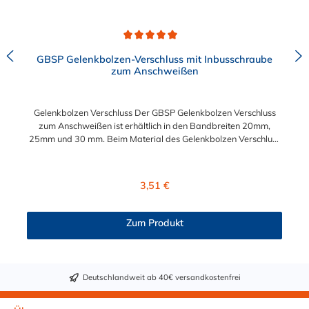
Durchschnittliche Bewertung von 5 von 5 Sternen
GBSP Gelenkbolzen-Verschluss mit Inbusschraube
zum Anschweißen
Gelenkbolzen Verschluss Der GBSP Gelenkbolzen Verschluss
zum Anschweißen ist erhältlich in den Bandbreiten 20mm,
25mm und 30 mm. Beim Material des Gelenkbolzen Verschluss
können Sie zudem zwischen W2 (Band und Gehäuse 1.4016,
Schraube verzinkt) und W4 (1.4301) wählen. Die Bandbreite
kann wie folgt gewählt werden: Bandbreite Schraube
Regulärer Preis:
3,51 €
Klemmbereich 20 mm M6x50 +/- 2.5 mm 25
mm M8x70 +/- 4.0 mm 30 mm M10x90
+/- 5.0 mm
Zum Produkt
Deutschlandweit ab 40€ versandkostenfrei