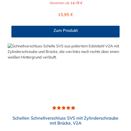
Umtausch ausgeschlossen. Bitte beachten Sie:1. Der
Varianten ab
14,76 €
Durchmesser der Schelle muss exakt gewählt werden. Die
Verstellmöglichkeit durch die Schraube (+/- 2 mm) dient
Regulärer Preis:
15,95 €
lediglich zur Regulierung der Klemmkraft.2. Die Durchgangs-
und Gewinderollen vom Verschluss sind aus vernickeltem
Messing. Die Schnellverschluss Schelle SVSP, mit
Zum Produkt
Zylinderschraube ohne Brücke, sind sichere und flexible
Verbindungselemente für Bereiche, in denen ein häufiges und
schnelles Schließen und Lösen der Verbindungen erforderlich
ist, wie z. B. in Filter- und Abfüllanlagen oder in
Rohrleitungssystemen der Lebensmittelindustrie, die einer
Reinigung unterliegen. Das Bandmaterial der Schelle variiert je
nach Bandbreite:15mm: Bandmaterial 15 x 0,6 mm20mm:
Bandmaterial 20 x 0,8 mm25mm: Bandmaterial 25 x 1,0
mm30mm: Bandmaterial 30 x 1,0 mm Weitere Durchmesser
oder eine Gummierung möglich.Jetzt anfragen!
Durchschnittliche Bewertung von 4.9 von 5 Sternen
Schellen Schnellverschluss SVS mit Zylinderschraube
mit Brücke, V2A