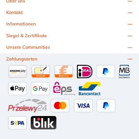
Über uns
Kontakt
Informationen
Siegel & Zertifikate
Unsere Communities
Zahlungsarten
Amazon Pay
Vorkasse per Überweisung
Kauf auf Rechnung (10 Tage Netto)
iDEAL
PayPal
Multiba
Apple Pay
Google Pay
eps
Bancontact
Przelewy24
Kredit- oder Debitkarte
Später Bezahlen
SEPA Lastschrift
BLIK