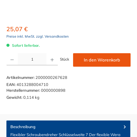
25,07 €
Preise inkl. MwSt. zzgl. Versandkosten
Sofort lieferbar.
Produkt Anzahl: Gib den gewünschten Wert ein oder benutze die Schaltflächen um die Anzahl z
Stück
In den Warenkorb
Artikelnummer:
2000000267628
EAN:
4013288004710
Herstellernummer:
0000000898
Gewicht:
0,114 kg
Beschreibung
Flexibler Schraubendreher Schlüsselweite 7 Der flexible Wera