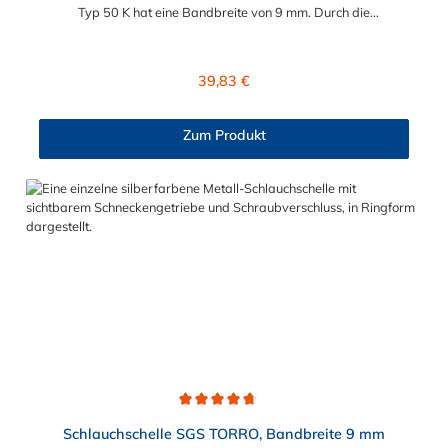
Typ 50 K hat eine Bandbreite von 9 mm. Durch die
verschiedenen Spannbereiche von 8 mm bis maximal 70 mm ist
für jeden Einsatzbereich die passende Schlauchschelle im
Sortiment enthalten. Das kleine NORMACLAMP TORRO
Regulärer Preis:
39,83 €
Schlauchschellen Sortiment Typ 50 K beinhaltet insgesamt 50
Schlauschellen mit folgenden Spannbereichen: 5×
Schlauchschellen TORRO, Spannbereich 8 – 16 mm 8×
Zum Produkt
Schlauchschellen TORRO, Spannbereich 12 – 22 mm 10×
Schlauchschellen TORRO, Spannbereich 16 – 27 mm 5×
Schlauchschellen TORRO, Spannbereich 20 – 32 mm 12×
Schlauchschellen TORRO, Spannbereich 25 – 40 mm 5×
Schlauchschellen TORRO, Spannbereich 32 – 50 mm 5×
Schlauchschellen TORRO, Spannbereich 40 – 60 mm Ein
ideales Schlauchschellen Sortiment für Industrie, Gewerbe und
Hobby.
Durchschnittliche Bewertung von 4.7 von 5 Sternen
Schlauchschelle SGS TORRO, Bandbreite 9 mm