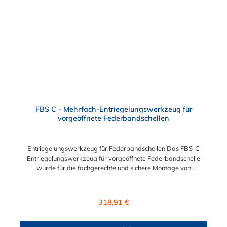
FBS C - Mehrfach-Entriegelungswerkzeug für
vorgeöffnete Federbandschellen
Entriegelungswerkzeug für Federbandschellen Das FBS-C
Entriegelungswerkzeug für vorgeöffnete Federbandschelle
wurde für die fachgerechte und sichere Montage von
Federbandschellen entwickelt. Mit
diesem Entriegelungswerkzeug für Federbandschellen können
Sie die Federbandschellen FBS-C zulässig und sicher
Regulärer Preis:
318,91 €
montieren. Wir empfehlen Gewerbe und Industrie das
Entriegelungswerkzeug für Federbandschellen.