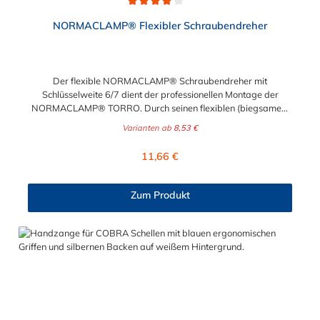
Anwendung.
Durchschnittliche Bewertung von 4 von 5 Sternen
NORMACLAMP® Flexibler Schraubendreher
Der flexible NORMACLAMP® Schraubendreher mit
Schlüsselweite 6/7 dient der professionellen Montage der
NORMACLAMP® TORRO. Durch seinen flexiblen (biegsamen)
Schaft ermöglicht er eine problemlose Montage und ein zügiges
Varianten ab
8,53 €
Arbeiten, ohne Demontage umliegender Anbauteile.
Regulärer Preis:
11,66 €
Zum Produkt