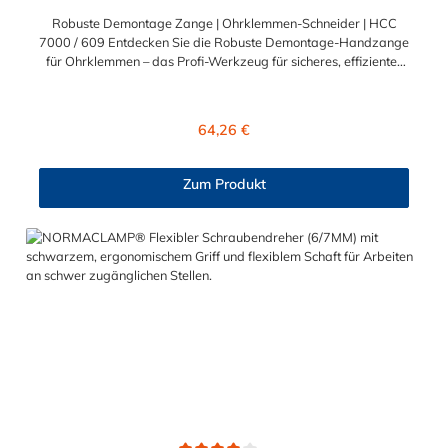
Robuste Demontage Zange | Ohrklemmen-Schneider | HCC
7000 / 609 Entdecken Sie die Robuste Demontage-Handzange
für Ohrklemmen – das Profi-Werkzeug für sicheres, effizientes
und kraftvolles Entfernen von Ohrklemmen. Entwickelt für
höchste Anforderungen im Handwerk und in der Industrie.
Robust, effizient, ergonomisch – so wird Demontage zum
Regulärer Preis:
64,26 €
Kinderspiel Extrem widerstandsfähig: Ideal für das Entfernen
von Edelstahl- und Stahlklemmen bis zu 10 × 1 mm.
Compound-Mechanik: Hohe Kraftübersetzung bei minimalem
Zum Produkt
Kraftaufwand – auch für längere Einsätze bestens geeignet.
Ergonomisches Design: Rutschfeste, orangefarbene Griffe
sorgen für Komfort, Kontrolle und klare Unterscheidung von
Montagewerkzeugen. Sicherheit, Komfort und Langlebigkeit in
einem Werkzeug vereint Mit ihrer langlebigen Konstruktion und
der effizienten Kraftübertragung ist diese Handzange die
ideale Wahl für alle, die regelmäßig mit Ohrklemmen arbeiten.
Egal ob in der Kfz-Werkstatt, im Maschinenbau oder im
Sanitärbereich – dieses Werkzeug entlastet Ihre Hände und
macht jede Demontage kontrolliert und sicher. Jetzt bestellen
und clever demontieren – Ihre neue Lieblingszange wartet!
Warten Sie nicht länger: Holen Sie sich die Robuste
Demontage-Handzange für Ohrklemmen noch heute in Ihre
Werkstatt und erleben Sie den Unterschied bei jeder