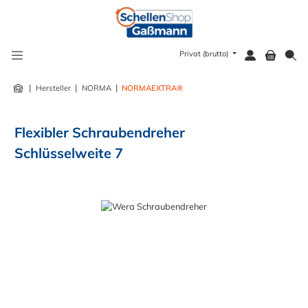
alt springen
Privat (brutto)
|
|
|
Hersteller
NORMA
NORMAEXTRA®
Flexibler Schraubendreher
Schlüsselweite 7
Bildergalerie überspringen