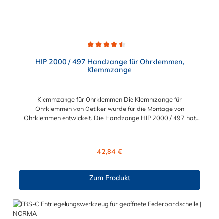
verschiedenen professionellen Bereichen.
Durchschnittliche Bewertung von 4.5 von 5 Sternen
HIP 2000 / 497 Handzange für Ohrklemmen,
Klemmzange
Klemmzange für Ohrklemmen Die Klemmzange für
Ohrklemmen von Oetiker wurde für die Montage von
Ohrklemmen entwickelt. Die Handzange HIP 2000 / 497 hat
einen sicheren und ergonomischen Griff. Dank des
Kniehebelmechanismus der Klemmzange für Ohrklemmen
erreichen Sie eine hohe Schließkraft mit weniger Handkraft. Die
Regulärer Preis:
42,84 €
Ohrklemme kann mühelos geschlossen und montiert werden.
Die Verarbeitung der Klemmzange für Ohrklemmen ist
hochwertig, sodass sie für den Einsatz in Industrie und Gewerbe
Zum Produkt
sehr gefragt ist.