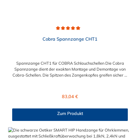
Durchschnittliche Bewertung von 5 von 5 Sternen
Cobra Spannzange CHT1
Spannzange CHT1 für COBRA Schlauchschellen Die Cobra
Spannzange dient der exakten Montage und Demontage von
Cobra-Schellen. Die Spitzen des Zangenkopfes greifen sicher in
die Werkzeugangriffspunkte der Schelle, das integrierte
Federelement hält die Spannzange offen und erlaubt somit ein
problemloses und zügiges Arbeiten. Die Spannzange von
Regulärer Preis:
83,04 €
Cobra ist ein Qualitätswerkzeug und für Industrie und Gewerbe
geeignet.
Zum Produkt