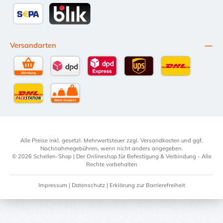
Przelewy24
Kredit- oder Debitkarte
Später Bezahlen
SEPA Lastschrift
BLIK
Versandarten
Selbstabholung
DPD Standardversand
DPD Expressversand - 12 Uhr
UPS Standard International
DHL Standardv
DHL-Versand an Packstation
per Spedition
Alle Preise inkl. gesetzl. Mehrwertsteuer zzgl.
Versandkosten
und ggf.
Nachnahmegebühren, wenn nicht anders angegeben.
© 2026 Schellen-Shop | Der Onlineshop für Befestigung & Verbindung - Alle
Rechte vorbehalten
Impressum
|
Datenschutz
|
Erklärung zur Barrierefreiheit