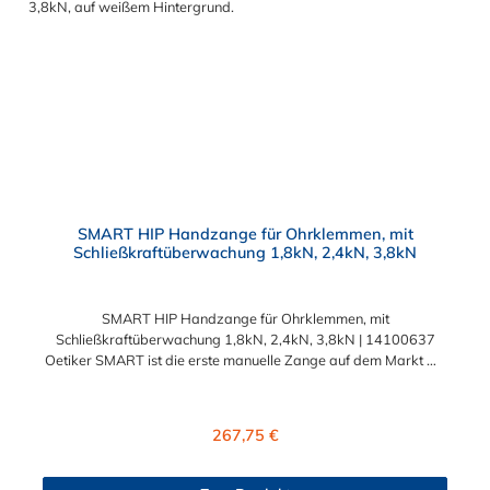
SMART HIP Handzange für Ohrklemmen, mit
Schließkraftüberwachung 1,8kN, 2,4kN, 3,8kN
SMART HIP Handzange für Ohrklemmen, mit
Schließkraftüberwachung 1,8kN, 2,4kN, 3,8kN | 14100637
Oetiker SMART ist die erste manuelle Zange auf dem Markt mit
mehreren kraftüberwachten Schließfunktionen, die für alle
Ohrklemmen geeignet ist und einen sicheren und zuverlässigen
Klemmenverschluss gewährleistet. Eine Kalibrierung der
Regulärer Preis:
267,75 €
SMART-Zange ist nicht notwendig. Dies macht dieses Tool zu
einer unverzichtbaren Ergänzung Ihres Werkzeugkastens!Die
Oetiker SMART Zange bietet drei verschiedene Schließkräfte