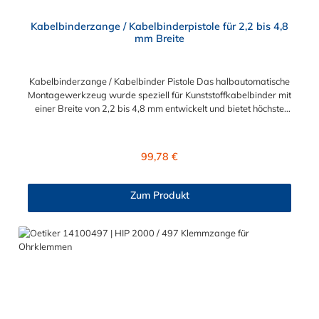
Kabelbinderzange / Kabelbinderpistole für 2,2 bis 4,8
mm Breite
Kabelbinderzange / Kabelbinder Pistole Das halbautomatische
Montagewerkzeug wurde speziell für Kunststoffkabelbinder mit
einer Breite von 2,2 bis 4,8 mm entwickelt und bietet höchste
Präzision und Effizienz. Hauptmerkmale Präzise
Spannungskontrolle: Verhindert das übermäßige Festziehen
von Kabelbindern und sorgt so für eine sichere und schonende
Regulärer Preis:
99,78 €
Befestigung. Effizientes Schneiden: Schneidet Kabelbinder
unterschiedlicher Breiten sauber ab, was die Nachbearbeitung
minimiert. Produktivitätssteigerung: Ermöglicht eine schnellere
Zum Produkt
Montage im Vergleich zu manuellen Werkzeugen, ideal für
Anwendungen in beengten oder schwer zugänglichen
Bereichen. Technische Daten Gewicht: 0,506 kg
Zolltarifnummer: 82054000 Herkunftsland: Italien
Anwendungsbereiche Elektroinstallationen Industrielle
Verkabelung Automobilverkabelung Marine- und Schiffbau
Schaltschrankbau Spezialanwendungen Dieses
benutzerfreundliche Werkzeug ist ein unverzichtbarer Helfer
für die effiziente und sichere Montage von Kabelbindern in