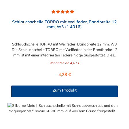
Durchschnittliche Bewertung von 5 von 5 Sternen
Schlauchschelle TORRO mit Wellfeder, Bandbreite 12
mm, W3 (1.4016)
Schlauchschelle TORRO mit Wellfeder, Bandbreite 12 mm, W3
Die Schlauchschelle TORRO mit Wellfeder in der Bandbreite 12
mm ist mit einer integrierten Federeinlage ausgestattet. Diese
Federeinlage gleicht Durchmesserschwankungen durch
Varianten ab
4,61 €
Temperaturveränderung problemlos aus. Durch diese
Eigenschaft der Schlauchschelle ist stets eine sichere und
Regulärer Preis:
4,28 €
durchgängig Verbindung zwischen Stutzen und Schlauch
gewährleistet. Die Schlauchschelle TORRO mit Wellfeder,
Bandbreite 12 mm, W3 ist für Spannbereiche von 30 mm bis
Zum Produkt
110 mm in verschiedenen Abstufungen erhältlich.