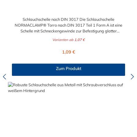
Schlauchschelle nach DIN 3017 Die Schlauchschelle
NORMACLAMP® Torro nach DIN 3017 Teil 1 Form A ist eine
Schelle mit Schneckengewinde zur Befestigung glatter
Schläuche. Sie zeichnet sich durch einen großen Spannbereich
Varianten ab
1,07 €
aus, ist einfach montierbar, wiederverwendbar und durch ihre
abgerundeten Bandkanten besonders schlauchschonend und
Regulärer Preis:
1,09 €
somit die richtige Wahl für Schlauchverbindungen jeglicher Art.
Der Spannbereich der Schlauchschelle nach DIN 3017 ist bis
210 mm in verschiedenen Abstufungen frei wählbar.
Zum Produkt