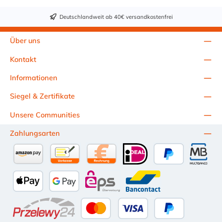
Deutschlandweit ab 40€ versandkostenfrei
Über uns
Kontakt
Informationen
Siegel & Zertifikate
Unsere Communities
Zahlungsarten
Amazon Pay
Vorkasse per Überweisung
Kauf auf Rechnung (10 Tage Netto)
iDEAL
PayPal
Multiba
Apple Pay
Google Pay
eps
Bancontact