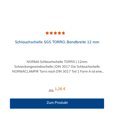
Durchschnittliche Bewertung von 4.7 von 5 Sternen
Schlauchschelle SGS TORRO, Bandbreite 12 mm
NORMA Schlauchschelle TORRO | 12mm
Schneckengewindeschelle | DIN 3017 Die Schlauchschelle
NORMACLAMP® Torro nach DIN 3017 Teil 1 Form A ist eine
Schelle mit Schneckengewinde zur Befestigung glatter
Schläuche. Sie zeichnet sich durch einen großen Spannbereich
aus, ist einfach montierbar, wiederverwendbar und durch ihre
Regulärer Preis:
1,26 €
Ab
abgerundeten Bandkanten besonders schlauchschonend und
somit die richtige Wahl für Schlauchverbindungen jeglicher Art
und Einsatzgebiete. Die Schlauchschelle nach DIN 3017 Teil 1
Zum Produkt
Form A ist in Abstufungen bis zu einem Spannbereich von 410
mm wählbar.