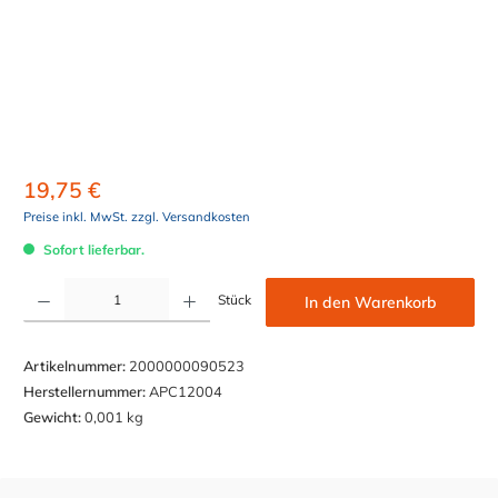
19,75 €
Preise inkl. MwSt. zzgl. Versandkosten
Sofort lieferbar.
Produkt Anzahl: Gib den gewünschten Wert ein oder benutze die Schaltflächen um die Anzahl z
Stück
In den Warenkorb
Artikelnummer:
2000000090523
Herstellernummer:
APC12004
Gewicht:
0,001 kg