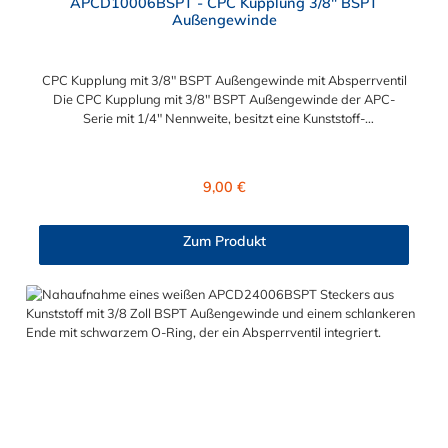
APCD10006BSPT - CPC Kupplung 3/8" BSPT
Außengewinde
CPC Kupplung mit 3/8" BSPT Außengewinde mit Absperrventil
Die CPC Kupplung mit 3/8" BSPT Außengewinde der APC-
Serie mit 1/4" Nennweite, besitzt eine Kunststoff-
Entriegelungstaste, ist einfach in der Handhabung und liefert
einen ausgezeichneten Durchfluss bei kompakter Größe.
Die CPC Kupplung mit 3/8" BSPT Außengewinde hat ein
Regulärer Preis:
9,00 €
Absperrventil. Mögliche Anwendungsbereiche sind die
Trinkwasser-Filtration, Teppichreiniger, Luftmatratzen-
Systeme, Wärmetherapie, Teilereinigung und Schankanlagen.
Zum Produkt
Vorteile von der CPC Kupplung mit 3/8" BSPT Außengewinde
mit Absperrventil: Flexibiltät – Schnelle Verbindung von
Baugruppen Wartung – Schneller und einfacher Austausch von
Baugruppen und Aufrüstungen Sicherheit – Eliminierung
gefährlicher oder unansehnlicher Verschmutzungen
Servicefreundlichkeit – Wartung und Reparatur ohne Werkzeug
Modularität – Schnelles Verbinden von Anschlüssen und
Zubehör Zweckmäßigkeit – Leichte Bedienung und preiswert