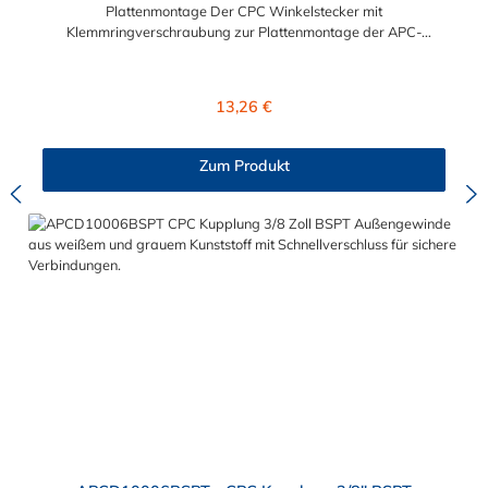
Plattenmontage Der CPC Winkelstecker mit
Klemmringverschraubung zur Plattenmontage der APC-
Serie mit 1/4" Nennweite, besitzt eine Kunststoff-
Entriegelungstaste, ist einfach in der Handhabung und liefert
einen ausgezeichneten Durchfluss bei kompakter Größe.
Regulärer Preis:
13,26 €
Der CPC Winkelstecker mit Klemmringverschraubung zur
Plattenmontage hat kein Absperrventil. Mögliche
Anwendungsbereiche sind die Trinkwasser-
Zum Produkt
Filtration, Teppichreiniger, Luftmatratzen-Systeme,
Wärmetherapie, Teilereinigung und Schankanlagen. Vorteile
von CPC Winkelsteckern mit Klemmringverschraubung zur
Plattenmontage: Flexibiltät – Schnelle Verbindung von
Baugruppen Wartung – Schneller und einfacher Austausch von
Baugruppen und Aufrüstungen Sicherheit – Eliminierung
gefährlicher oder unansehnlicher Verschmutzungen
Servicefreundlichkeit – Wartung und Reparatur ohne Werkzeug
Modularität – Schnelles Verbinden von Anschlüssen und
Zubehör Zweckmäßigkeit – Leichte Bedienung und preiswert