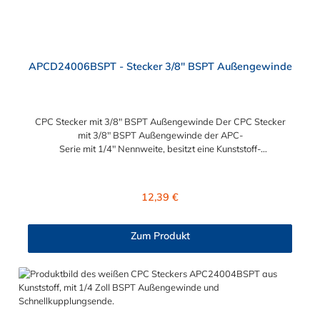
APCD24006BSPT - Stecker 3/8" BSPT Außengewinde
CPC Stecker mit 3/8" BSPT Außengewinde Der CPC Stecker
mit 3/8" BSPT Außengewinde der APC-
Serie mit 1/4" Nennweite, besitzt eine Kunststoff-
Entriegelungstaste, ist einfach in der Handhabung und liefert
einen ausgezeichneten Durchfluss bei kompakter Größe.
Der CPC Stecker mit 3/8" BSPT Außengewinde hat ein
Regulärer Preis:
12,39 €
Absperrventil. Mögliche Anwendungsbereiche sind die
Trinkwasser-Filtration, Teppichreiniger, Luftmatratzen-
Systeme, Wärmetherapie, Teilereinigung und Schankanlagen.
Zum Produkt
Vorteile von CPC Schnellkupplungstecker der APC Serie:
Flexibiltät – Schnelle Verbindung von Baugruppen Wartung –
Schneller und einfacher Austausch von Baugruppen und
Aufrüstungen Sicherheit – Eliminierung gefährlicher oder
unansehnlicher Verschmutzungen Servicefreundlichkeit –
Wartung und Reparatur ohne Werkzeug Modularität –