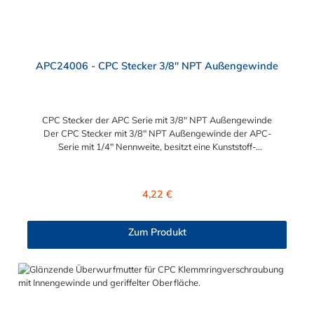
APC24006 - CPC Stecker 3/8" NPT Außengewinde
CPC Stecker der APC Serie mit 3/8" NPT Außengewinde
Der CPC Stecker mit 3/8" NPT Außengewinde der APC-
Serie mit 1/4" Nennweite, besitzt eine Kunststoff-
Entriegelungstaste, ist einfach in der Handhabung und liefert
einen ausgezeichneten Durchfluss bei kompakter Größe.
Der CPC Stecker der APC Serie mit 3/8" NPT Außengewinde
Regulärer Preis:
4,22 €
hat kein Absperrventil. Mögliche Anwendungsbereiche sind die
Trinkwasser-Filtration, Teppichreiniger, Luftmatratzen-
Systeme, Wärmetherapie, Teilereinigung und Schankanlagen.
Zum Produkt
Vorteile vom CPC Stecker der APC Serie mit 3/8" NPT
Außengewinde: Flexibiltät – Schnelle Verbindung von
Baugruppen Wartung – Schneller und einfacher Austausch von
Baugruppen und Aufrüstungen Sicherheit – Eliminierung
gefährlicher oder unansehnlicher Verschmutzungen
Servicefreundlichkeit – Wartung und Reparatur ohne Werkzeug