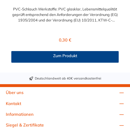
PVC-Schlauch Werkstoffe: PVC glasklar, Lebensmittelqualität
geprüft entsprechend den Anforderungen der Verordnung (EG)
1935/2004 und der Verordnung (EU) 10/2011, KTW-C-
geprüft, TÜV-geprüft, LABS-freie Produktion Einsatzbereich:
Druckloses Durchleiten von Flüssigkeiten und Gasen wie
Wasser, Trinkwasser, Argon, Wein, Fruchtsaft, Limonade,
Regulärer Preis:
0,30 €
Mineralwasser, Süßmost und alkoholische Getränke bis 15
Vol% Alkoholgehalt (nicht für Bier in Schankanlagen und
fetthaltige Produkte!). Die durchfließenden Lebensmittel sollten
Zum Produkt
+40°C nicht überschreiten. Eine Geschmacksprobe ist ratsam.
Bei der Durchleitung von Lebensmitteln und Trinkwasser ist der
Schlauch vor dem Ersteinsatz unbedingt sorgfältig zu reinigen
Deutschlandweit ab 40€ versandkostenfrei
Über uns
Kontakt
Informationen
Siegel & Zertifikate