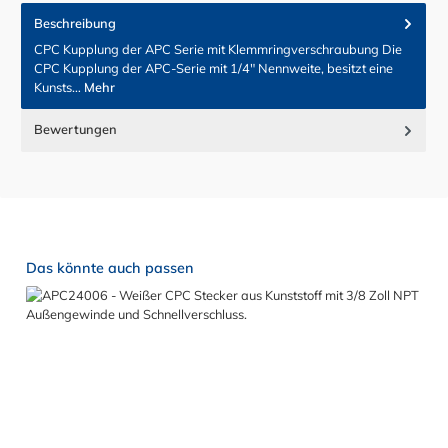
Beschreibung
CPC Kupplung der APC Serie mit Klemmringverschraubung Die
CPC Kupplung der APC-Serie mit 1/4" Nennweite, besitzt eine
Kunsts…
Mehr
Bewertungen
Produktgalerie überspringen
Das könnte auch passen