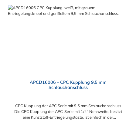
Kupplung: Flexibiltät – Schnelle Verbindung von Baugruppen
Wartung – Schneller und einfacher Austausch von Baugruppen
und Aufrüstungen Sicherheit – Eliminierung gefährlicher oder
unansehnlicher Verschmutzungen Servicefreundlichkeit –
Wartung und Reparatur ohne Werkzeug Modularität –
Schnelles Verbinden von Anschlüssen und Zubehör
Zweckmäßigkeit – Leichte Bedienung und preiswert
APCD16006 - CPC Kupplung 9,5 mm
Schlauchanschluss
CPC Kupplung der APC Serie mit 9,5 mm Schlauchanschluss
Die CPC Kupplung der APC-Serie mit 1/4" Nennweite, besitzt
eine Kunststoff-Entriegelungstaste, ist einfach in der
Handhabung und liefert einen ausgezeichneten Durchfluss bei
kompakter Größe. Die CPC Kupplung der APC Serie mit 9,5 mm
Schlauchanschluss hat ein Absperrventil. Mögliche
Regulärer Preis: