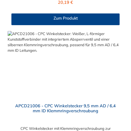
20,19 €
Absperrventil. Mögliche Anwendungsbereiche sind die
Trinkwasser-Filtration, Teppichreiniger, Luftmatratzen-
Systeme, Wärmetherapie, Teilereinigung und Schankanlagen.
Zum Produkt
Vorteile von CPC Schnellkupplungen mit 6,4 mm
Schlauchanschluss: Flexibiltät – Schnelle Verbindung von
Baugruppen Wartung – Schneller und einfacher Austausch von
Baugruppen und Aufrüstungen Sicherheit – Eliminierung
gefährlicher oder unansehnlicher Verschmutzungen
Servicefreundlichkeit – Wartung und Reparatur ohne Werkzeug
Modularität – Schnelles Verbinden von Anschlüssen und
Zubehör Zweckmäßigkeit – Leichte Bedienung und preiswert
APCD21006 - CPC Winkelstecker 9,5 mm AD / 6,4
mm ID Klemmringverschraubung
CPC Winkelstecker mit Klemmringverschraubung zur