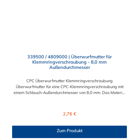
Modularität – Schnelles Verbinden von Anschlüssen und
Zubehör Zweckmäßigkeit – Leichte Bedienung und preiswert
339500 / 4809000 | Überwurfmutter für
Klemmringverschraubung - 8,0 mm
Außendurchmesser
CPC Überwurfmutter Klemmringverschraubung
Überwurfmutter für eine CPC-Klemmringverschraubung mit
einem Schlauch-Außendurchmesser von 8,0 mm. Das Material
der Panel-Mount ist vernickeltes Messing.
Regulärer Preis:
2,76 €
Zum Produkt