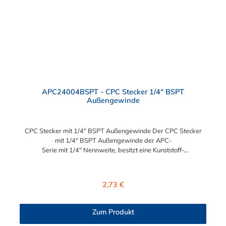
Schnelles Verbinden von Anschlüssen und Zubehör
Zweckmäßigkeit – Leichte Bedienung und preiswert
APC24004BSPT - CPC Stecker 1/4" BSPT
Außengewinde
CPC Stecker mit 1/4" BSPT Außengewinde Der CPC Stecker
mit 1/4" BSPT Außengewinde der APC-
Serie mit 1/4" Nennweite, besitzt eine Kunststoff-
Entriegelungstaste, ist einfach in der Handhabung und liefert
einen ausgezeichneten Durchfluss bei kompakter Größe.
Der CPC Stecker mit 1/4" BSPT Außengewinde hat kein
Regulärer Preis:
2,73 €
Absperrventil. Mögliche Anwendungsbereiche sind die
Trinkwasser-Filtration, Teppichreiniger, Luftmatratzen-
Systeme, Wärmetherapie, Teilereinigung und Schankanlagen.
Zum Produkt
Vorteile vom CPC Stecker mit 1/4" BSPT Außengewinde für