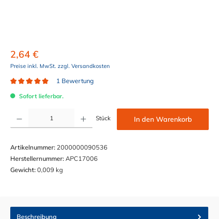
2,64 €
Preise inkl. MwSt. zzgl. Versandkosten
1 Bewertung
Durchschnittliche Bewertung von 5 von 5 Sternen
Sofort lieferbar.
Produkt Anzahl: Gib den gewünschten Wert ein oder benutze die Schaltflächen um die Anzahl z
Stück
In den Warenkorb
Artikelnummer:
2000000090536
Herstellernummer:
APC17006
Gewicht:
0,009 kg
Beschreibung