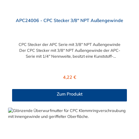
APC24006 - CPC Stecker 3/8" NPT Außengewinde
CPC Stecker der APC Serie mit 3/8" NPT Außengewinde
Der CPC Stecker mit 3/8" NPT Außengewinde der APC-
Serie mit 1/4" Nennweite, besitzt eine Kunststoff-
Entriegelungstaste, ist einfach in der Handhabung und liefert
einen ausgezeichneten Durchfluss bei kompakter Größe.
Der CPC Stecker der APC Serie mit 3/8" NPT Außengewinde
Regulärer Preis:
4,22 €
hat kein Absperrventil. Mögliche Anwendungsbereiche sind die
Trinkwasser-Filtration, Teppichreiniger, Luftmatratzen-
Systeme, Wärmetherapie, Teilereinigung und Schankanlagen.
Zum Produkt
Vorteile vom CPC Stecker der APC Serie mit 3/8" NPT
Außengewinde: Flexibiltät – Schnelle Verbindung von
Baugruppen Wartung – Schneller und einfacher Austausch von
Baugruppen und Aufrüstungen Sicherheit – Eliminierung
gefährlicher oder unansehnlicher Verschmutzungen
Servicefreundlichkeit – Wartung und Reparatur ohne Werkzeug
Modularität – Schnelles Verbinden von Anschlüssen und
Zubehör Zweckmäßigkeit – Leichte Bedienung und preiswert