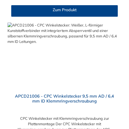
Trinkwasser-Filtration, Teppichreiniger, Luftmatratzen-
Systeme, Wärmetherapie, Teilereinigung und Schankanlagen.
Zum Produkt
Vorteile von CPC Schnellkupplungen mit 6,4 mm
Schlauchanschluss: Flexibiltät – Schnelle Verbindung von
Baugruppen Wartung – Schneller und einfacher Austausch von
Baugruppen und Aufrüstungen Sicherheit – Eliminierung
gefährlicher oder unansehnlicher Verschmutzungen
Servicefreundlichkeit – Wartung und Reparatur ohne Werkzeug
Modularität – Schnelles Verbinden von Anschlüssen und
Zubehör Zweckmäßigkeit – Leichte Bedienung und preiswert
APCD21006 - CPC Winkelstecker 9,5 mm AD / 6,4
mm ID Klemmringverschraubung
CPC Winkelstecker mit Klemmringverschraubung zur
Plattenmontage Der CPC Winkelstecker mit