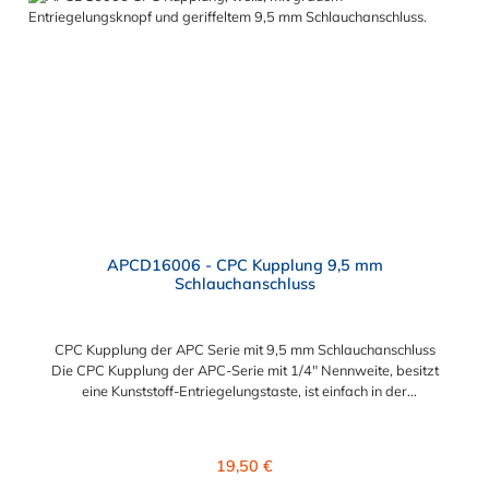
und Aufrüstungen Sicherheit – Eliminierung gefährlicher oder
unansehnlicher Verschmutzungen Servicefreundlichkeit –
Wartung und Reparatur ohne Werkzeug Modularität –
Schnelles Verbinden von Anschlüssen und Zubehör
Zweckmäßigkeit – Leichte Bedienung und preiswert
APCD16006 - CPC Kupplung 9,5 mm
Schlauchanschluss
CPC Kupplung der APC Serie mit 9,5 mm Schlauchanschluss
Die CPC Kupplung der APC-Serie mit 1/4" Nennweite, besitzt
eine Kunststoff-Entriegelungstaste, ist einfach in der
Handhabung und liefert einen ausgezeichneten Durchfluss bei
kompakter Größe. Die CPC Kupplung der APC Serie mit 9,5 mm
Schlauchanschluss hat ein Absperrventil. Mögliche
Regulärer Preis:
19,50 €
Anwendungsbereiche sind die Trinkwasser-