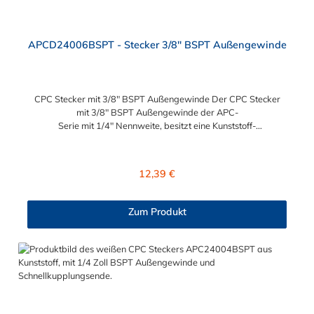
APCD24006BSPT - Stecker 3/8" BSPT Außengewinde
CPC Stecker mit 3/8" BSPT Außengewinde Der CPC Stecker
mit 3/8" BSPT Außengewinde der APC-
Serie mit 1/4" Nennweite, besitzt eine Kunststoff-
Entriegelungstaste, ist einfach in der Handhabung und liefert
einen ausgezeichneten Durchfluss bei kompakter Größe.
Der CPC Stecker mit 3/8" BSPT Außengewinde hat ein
Regulärer Preis:
12,39 €
Absperrventil. Mögliche Anwendungsbereiche sind die
Trinkwasser-Filtration, Teppichreiniger, Luftmatratzen-
Systeme, Wärmetherapie, Teilereinigung und Schankanlagen.
Zum Produkt
Vorteile von CPC Schnellkupplungstecker der APC Serie:
Flexibiltät – Schnelle Verbindung von Baugruppen Wartung –
Schneller und einfacher Austausch von Baugruppen und
Aufrüstungen Sicherheit – Eliminierung gefährlicher oder
unansehnlicher Verschmutzungen Servicefreundlichkeit –
Wartung und Reparatur ohne Werkzeug Modularität –
Schnelles Verbinden von Anschlüssen und Zubehör
Zweckmäßigkeit – Leichte Bedienung und preiswert