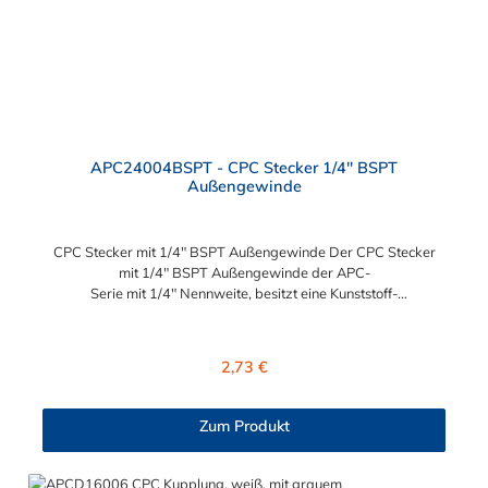
APC24004BSPT - CPC Stecker 1/4" BSPT
Außengewinde
CPC Stecker mit 1/4" BSPT Außengewinde Der CPC Stecker
mit 1/4" BSPT Außengewinde der APC-
Serie mit 1/4" Nennweite, besitzt eine Kunststoff-
Entriegelungstaste, ist einfach in der Handhabung und liefert
einen ausgezeichneten Durchfluss bei kompakter Größe.
Der CPC Stecker mit 1/4" BSPT Außengewinde hat kein
Regulärer Preis:
2,73 €
Absperrventil. Mögliche Anwendungsbereiche sind die
Trinkwasser-Filtration, Teppichreiniger, Luftmatratzen-
Systeme, Wärmetherapie, Teilereinigung und Schankanlagen.
Zum Produkt
Vorteile vom CPC Stecker mit 1/4" BSPT Außengewinde für
Kupplung: Flexibiltät – Schnelle Verbindung von Baugruppen
Wartung – Schneller und einfacher Austausch von Baugruppen