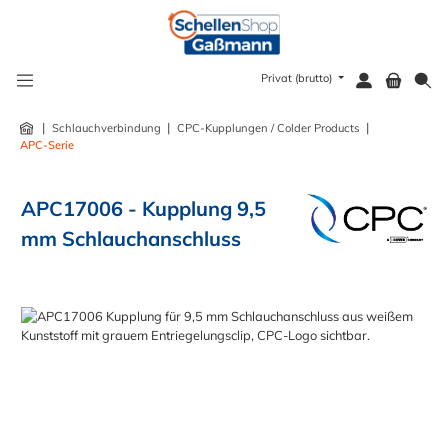
alt springen
Privat (brutto)
|
|
|
Schlauchverbindung
CPC-Kupplungen / Colder Products
APC-Serie
APC17006 - Kupplung 9,5
mm Schlauchanschluss
Bildergalerie überspringen