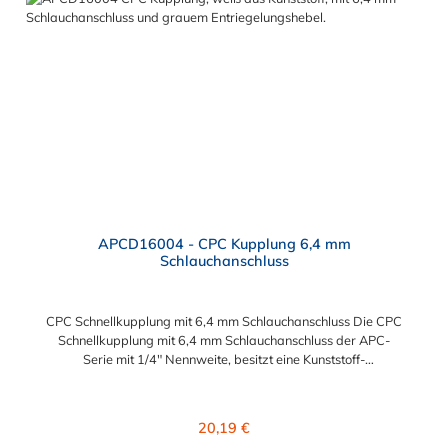
APCD16004 - CPC Kupplung 6,4 mm
Schlauchanschluss
CPC Schnellkupplung mit 6,4 mm Schlauchanschluss Die CPC
Schnellkupplung mit 6,4 mm Schlauchanschluss der APC-
Serie mit 1/4" Nennweite, besitzt eine Kunststoff-
Entriegelungstaste, ist einfach in der Handhabung und liefert
einen ausgezeichneten Durchfluss bei kompakter Größe.
Die CPC Schnellkupplung mit 6,4 mm Schlauchanschluss hat ein
Regulärer Preis:
20,19 €
Absperrventil. Mögliche Anwendungsbereiche sind die