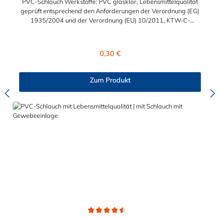
PVC-Schlauch Werkstoffe: PVC glasklar, Lebensmittelqualität
geprüft entsprechend den Anforderungen der Verordnung (EG)
1935/2004 und der Verordnung (EU) 10/2011, KTW-C-
geprüft, TÜV-geprüft, LABS-freie Produktion Einsatzbereich:
Druckloses Durchleiten von Flüssigkeiten und Gasen wie
Wasser, Trinkwasser, Argon, Wein, Fruchtsaft, Limonade,
Regulärer Preis:
0,30 €
Mineralwasser, Süßmost und alkoholische Getränke bis 15
Vol% Alkoholgehalt (nicht für Bier in Schankanlagen und
fetthaltige Produkte!). Die durchfließenden Lebensmittel sollten
Zum Produkt
+40°C nicht überschreiten. Eine Geschmacksprobe ist ratsam.
Bei der Durchleitung von Lebensmitteln und Trinkwasser ist der
Schlauch vor dem Ersteinsatz unbedingt sorgfältig zu reinigen
Durchschnittliche Bewertung von 4.5 von 5 Sternen