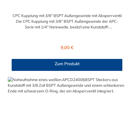
CPC Kupplung mit 3/8" BSPT Außengewinde mit Absperrventil
Die CPC Kupplung mit 3/8" BSPT Außengewinde der APC-
Serie mit 1/4" Nennweite, besitzt eine Kunststoff-
Entriegelungstaste, ist einfach in der Handhabung und liefert
einen ausgezeichneten Durchfluss bei kompakter Größe.
Die CPC Kupplung mit 3/8" BSPT Außengewinde hat ein
Regulärer Preis:
9,00 €
Absperrventil. Mögliche Anwendungsbereiche sind die
Trinkwasser-Filtration, Teppichreiniger, Luftmatratzen-
Systeme, Wärmetherapie, Teilereinigung und Schankanlagen.
Zum Produkt
Vorteile von der CPC Kupplung mit 3/8" BSPT Außengewinde
mit Absperrventil: Flexibiltät – Schnelle Verbindung von
Baugruppen Wartung – Schneller und einfacher Austausch von
Baugruppen und Aufrüstungen Sicherheit – Eliminierung
gefährlicher oder unansehnlicher Verschmutzungen
Servicefreundlichkeit – Wartung und Reparatur ohne Werkzeug
Modularität – Schnelles Verbinden von Anschlüssen und
Zubehör Zweckmäßigkeit – Leichte Bedienung und preiswert