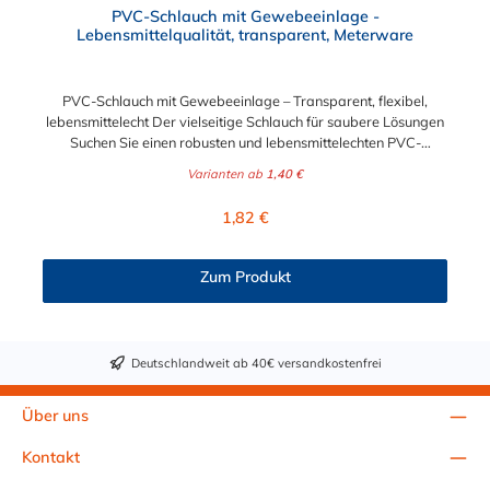
PVC-Schlauch mit Gewebeeinlage -
Lebensmittelqualität, transparent, Meterware
PVC-Schlauch mit Gewebeeinlage – Transparent, flexibel,
lebensmittelecht Der vielseitige Schlauch für saubere Lösungen
Suchen Sie einen robusten und lebensmittelechten PVC-
Schlauch für vielfältige Anwendungen in Haushalt, Industrie
Varianten ab
1,40 €
oder Gastronomie? Unser transparenter PVC-Schlauch mit
Gewebeeinlage erfüllt höchste Anforderungen – und das als
Regulärer Preis:
1,82 €
Meterware für maximale Flexibilität. Geprüfte Qualität für
sensible Anwendungen Dieser Druckschlauch besteht aus einer
Innenseele und Außendecke aus PVC sowie einer
Zum Produkt
stabilisierenden Textil-Gewebeeinlage. Er wird TÜV-geprüft
und LABS-frei produziert. In der transparenten und
leuchtgrünen Variante ist er zusätzlich lebensmittelecht gemäß
Verordnung (EG) 1935/2004 und (EU) 10/2011 (Simulanzien A,
Deutschlandweit ab 40€ versandkostenfrei
B, C). Nur der Typ transparent erfüllt darüber hinaus KTW-C
sowie FDA 175.300. Verfügbare Schlauchinnendurchmesser: 4
mm 6 mm 9 mm 13 mm 16 mm 19 mm 25 mm Für Wasser,
Über uns
Getränke & mehr – sicher und zuverlässig Der Schlauch ist für
eine Vielzahl von Medien geeignet: Wasser, Trinkwasser,
Kontakt
Druckluft, Argon, sowie Getränke wie Wein, Fruchtsaft,