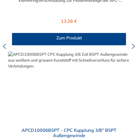
Klemmringverschraubung zur Plattenmontage der APC-
Serie mit 1/4" Nennweite, besitzt eine Kunststoff-
Entriegelungstaste, ist einfach in der Handhabung und liefert
einen ausgezeichneten Durchfluss bei kompakter Größe.
Regulärer Preis:
13,26 €
Der CPC Winkelstecker mit Klemmringverschraubung zur
Plattenmontage hat kein Absperrventil. Mögliche
Anwendungsbereiche sind die Trinkwasser-
Zum Produkt
Filtration, Teppichreiniger, Luftmatratzen-Systeme,
Wärmetherapie, Teilereinigung und Schankanlagen. Vorteile
von CPC Winkelsteckern mit Klemmringverschraubung zur
Plattenmontage: Flexibiltät – Schnelle Verbindung von
Baugruppen Wartung – Schneller und einfacher Austausch von
Baugruppen und Aufrüstungen Sicherheit – Eliminierung
gefährlicher oder unansehnlicher Verschmutzungen
Servicefreundlichkeit – Wartung und Reparatur ohne Werkzeug
Modularität – Schnelles Verbinden von Anschlüssen und
Zubehör Zweckmäßigkeit – Leichte Bedienung und preiswert
APCD10006BSPT - CPC Kupplung 3/8" BSPT
Außengewinde