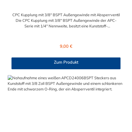
CPC Kupplung mit 3/8" BSPT Außengewinde mit Absperrventil
Die CPC Kupplung mit 3/8" BSPT Außengewinde der APC-
Serie mit 1/4" Nennweite, besitzt eine Kunststoff-
Entriegelungstaste, ist einfach in der Handhabung und liefert
einen ausgezeichneten Durchfluss bei kompakter Größe.
Die CPC Kupplung mit 3/8" BSPT Außengewinde hat ein
Regulärer Preis:
9,00 €
Absperrventil. Mögliche Anwendungsbereiche sind die
Trinkwasser-Filtration, Teppichreiniger, Luftmatratzen-
Systeme, Wärmetherapie, Teilereinigung und Schankanlagen.
Zum Produkt
Vorteile von der CPC Kupplung mit 3/8" BSPT Außengewinde
mit Absperrventil: Flexibiltät – Schnelle Verbindung von
Baugruppen Wartung – Schneller und einfacher Austausch von
Baugruppen und Aufrüstungen Sicherheit – Eliminierung
gefährlicher oder unansehnlicher Verschmutzungen
Servicefreundlichkeit – Wartung und Reparatur ohne Werkzeug
Modularität – Schnelles Verbinden von Anschlüssen und
Zubehör Zweckmäßigkeit – Leichte Bedienung und preiswert