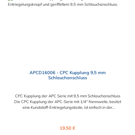
und Aufrüstungen Sicherheit – Eliminierung gefährlicher oder
unansehnlicher Verschmutzungen Servicefreundlichkeit –
Wartung und Reparatur ohne Werkzeug Modularität –
Schnelles Verbinden von Anschlüssen und Zubehör
Zweckmäßigkeit – Leichte Bedienung und preiswert
APCD16006 - CPC Kupplung 9,5 mm
Schlauchanschluss
CPC Kupplung der APC Serie mit 9,5 mm Schlauchanschluss
Die CPC Kupplung der APC-Serie mit 1/4" Nennweite, besitzt
eine Kunststoff-Entriegelungstaste, ist einfach in der
Handhabung und liefert einen ausgezeichneten Durchfluss bei
kompakter Größe. Die CPC Kupplung der APC Serie mit 9,5 mm
Schlauchanschluss hat ein Absperrventil. Mögliche
Regulärer Preis:
19,50 €
Anwendungsbereiche sind die Trinkwasser-