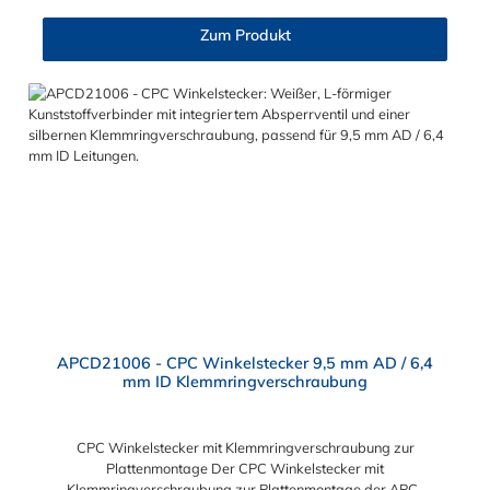
Trinkwasser-Filtration, Teppichreiniger, Luftmatratzen-
Systeme, Wärmetherapie, Teilereinigung und Schankanlagen.
Zum Produkt
Vorteile von CPC Schnellkupplungen mit 6,4 mm
Schlauchanschluss: Flexibiltät – Schnelle Verbindung von
Baugruppen Wartung – Schneller und einfacher Austausch von
Baugruppen und Aufrüstungen Sicherheit – Eliminierung
gefährlicher oder unansehnlicher Verschmutzungen
Servicefreundlichkeit – Wartung und Reparatur ohne Werkzeug
Modularität – Schnelles Verbinden von Anschlüssen und
Zubehör Zweckmäßigkeit – Leichte Bedienung und preiswert
APCD21006 - CPC Winkelstecker 9,5 mm AD / 6,4
mm ID Klemmringverschraubung
CPC Winkelstecker mit Klemmringverschraubung zur
Plattenmontage Der CPC Winkelstecker mit
Klemmringverschraubung zur Plattenmontage der APC-