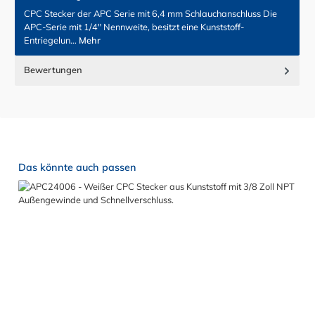
CPC Stecker der APC Serie mit 6,4 mm Schlauchanschluss Die
APC-Serie mit 1/4" Nennweite, besitzt eine Kunststoff-
Entriegelun…
Mehr
Bewertungen
Produktgalerie überspringen
Das könnte auch passen