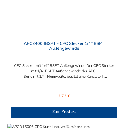
APC24004BSPT - CPC Stecker 1/4" BSPT
Außengewinde
CPC Stecker mit 1/4" BSPT Außengewinde Der CPC Stecker
mit 1/4" BSPT Außengewinde der APC-
Serie mit 1/4" Nennweite, besitzt eine Kunststoff-
Entriegelungstaste, ist einfach in der Handhabung und liefert
einen ausgezeichneten Durchfluss bei kompakter Größe.
Der CPC Stecker mit 1/4" BSPT Außengewinde hat kein
Regulärer Preis:
2,73 €
Absperrventil. Mögliche Anwendungsbereiche sind die
Trinkwasser-Filtration, Teppichreiniger, Luftmatratzen-
Systeme, Wärmetherapie, Teilereinigung und Schankanlagen.
Zum Produkt
Vorteile vom CPC Stecker mit 1/4" BSPT Außengewinde für
Kupplung: Flexibiltät – Schnelle Verbindung von Baugruppen
Wartung – Schneller und einfacher Austausch von Baugruppen