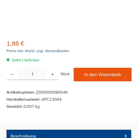
1,98 €
Preise inkl. MwSt. zzgl. Versandkosten
Sofort lieferbar.
Produkt Anzahl: Gib den gewünschten Wert ein oder benutze die Schaltflächen um die Anzahl z
Stück
In den Warenkorb
Artikelnummer:
2000000090546
Herstellernummer:
APC23004
Gewicht:
0,007 kg
Beschreibung