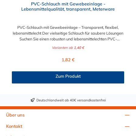
PVC-Schlauch mit Gewebeeinlage -
Lebensmittelqualität, transparent, Meterware
PVC-Schlauch mit Gewebeeinlage – Transparent, flexibel,
lebensmittelecht Der vielseitige Schlauch für saubere Lösungen
Suchen Sie einen robusten und lebensmittelechten PVC-
Schlauch für vielfältige Anwendungen in Haushalt, Industrie
Varianten ab
1,40 €
oder Gastronomie? Unser transparenter PVC-Schlauch mit
Gewebeeinlage erfüllt höchste Anforderungen – und das als
Regulärer Preis:
1,82 €
Meterware für maximale Flexibilität. Geprüfte Qualität für
sensible Anwendungen Dieser Druckschlauch besteht aus einer
Innenseele und Außendecke aus PVC sowie einer
Zum Produkt
stabilisierenden Textil-Gewebeeinlage. Er wird TÜV-geprüft
und LABS-frei produziert. In der transparenten und
leuchtgrünen Variante ist er zusätzlich lebensmittelecht gemäß
Verordnung (EG) 1935/2004 und (EU) 10/2011 (Simulanzien A,
Deutschlandweit ab 40€ versandkostenfrei
B, C). Nur der Typ transparent erfüllt darüber hinaus KTW-C
sowie FDA 175.300. Verfügbare Schlauchinnendurchmesser: 4
mm 6 mm 9 mm 13 mm 16 mm 19 mm 25 mm Für Wasser,
Über uns
Getränke & mehr – sicher und zuverlässig Der Schlauch ist für
eine Vielzahl von Medien geeignet: Wasser, Trinkwasser,
Kontakt
Druckluft, Argon, sowie Getränke wie Wein, Fruchtsaft,