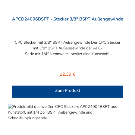
APCD24006BSPT - Stecker 3/8" BSPT Außengewinde
CPC Stecker mit 3/8" BSPT Außengewinde Der CPC Stecker
mit 3/8" BSPT Außengewinde der APC-
Serie mit 1/4" Nennweite, besitzt eine Kunststoff-
Entriegelungstaste, ist einfach in der Handhabung und liefert
einen ausgezeichneten Durchfluss bei kompakter Größe.
Der CPC Stecker mit 3/8" BSPT Außengewinde hat ein
Regulärer Preis:
12,39 €
Absperrventil. Mögliche Anwendungsbereiche sind die
Trinkwasser-Filtration, Teppichreiniger, Luftmatratzen-
Systeme, Wärmetherapie, Teilereinigung und Schankanlagen.
Zum Produkt
Vorteile von CPC Schnellkupplungstecker der APC Serie:
Flexibiltät – Schnelle Verbindung von Baugruppen Wartung –
Schneller und einfacher Austausch von Baugruppen und
Aufrüstungen Sicherheit – Eliminierung gefährlicher oder
unansehnlicher Verschmutzungen Servicefreundlichkeit –
Wartung und Reparatur ohne Werkzeug Modularität –
Schnelles Verbinden von Anschlüssen und Zubehör
Zweckmäßigkeit – Leichte Bedienung und preiswert