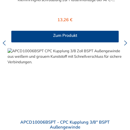
Serie mit 1/4" Nennweite, besitzt eine Kunststoff-
Entriegelungstaste, ist einfach in der Handhabung und liefert
einen ausgezeichneten Durchfluss bei kompakter Größe.
Regulärer Preis:
13,26 €
Der CPC Winkelstecker mit Klemmringverschraubung zur
Plattenmontage hat kein Absperrventil. Mögliche
Anwendungsbereiche sind die Trinkwasser-
Zum Produkt
Filtration, Teppichreiniger, Luftmatratzen-Systeme,
Wärmetherapie, Teilereinigung und Schankanlagen. Vorteile
von CPC Winkelsteckern mit Klemmringverschraubung zur
Plattenmontage: Flexibiltät – Schnelle Verbindung von
Baugruppen Wartung – Schneller und einfacher Austausch von
Baugruppen und Aufrüstungen Sicherheit – Eliminierung
gefährlicher oder unansehnlicher Verschmutzungen
Servicefreundlichkeit – Wartung und Reparatur ohne Werkzeug
Modularität – Schnelles Verbinden von Anschlüssen und
Zubehör Zweckmäßigkeit – Leichte Bedienung und preiswert
APCD10006BSPT - CPC Kupplung 3/8" BSPT
Außengewinde