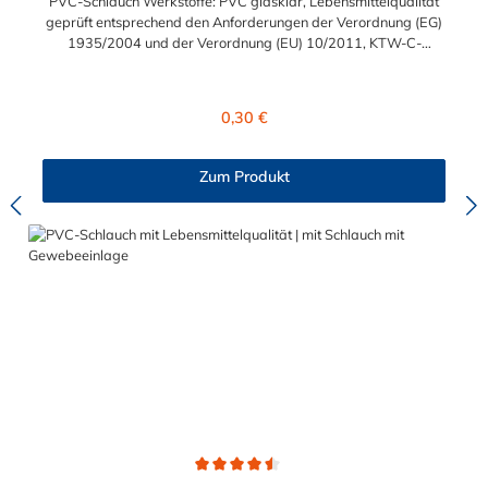
PVC-Schlauch Werkstoffe: PVC glasklar, Lebensmittelqualität
geprüft entsprechend den Anforderungen der Verordnung (EG)
1935/2004 und der Verordnung (EU) 10/2011, KTW-C-
geprüft, TÜV-geprüft, LABS-freie Produktion Einsatzbereich:
Druckloses Durchleiten von Flüssigkeiten und Gasen wie
Wasser, Trinkwasser, Argon, Wein, Fruchtsaft, Limonade,
Regulärer Preis:
0,30 €
Mineralwasser, Süßmost und alkoholische Getränke bis 15
Vol% Alkoholgehalt (nicht für Bier in Schankanlagen und
fetthaltige Produkte!). Die durchfließenden Lebensmittel sollten
Zum Produkt
+40°C nicht überschreiten. Eine Geschmacksprobe ist ratsam.
Bei der Durchleitung von Lebensmitteln und Trinkwasser ist der
Schlauch vor dem Ersteinsatz unbedingt sorgfältig zu reinigen
Durchschnittliche Bewertung von 4.5 von 5 Sternen