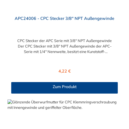
APC24006 - CPC Stecker 3/8" NPT Außengewinde
CPC Stecker der APC Serie mit 3/8" NPT Außengewinde
Der CPC Stecker mit 3/8" NPT Außengewinde der APC-
Serie mit 1/4" Nennweite, besitzt eine Kunststoff-
Entriegelungstaste, ist einfach in der Handhabung und liefert
einen ausgezeichneten Durchfluss bei kompakter Größe.
Der CPC Stecker der APC Serie mit 3/8" NPT Außengewinde
Regulärer Preis:
4,22 €
hat kein Absperrventil. Mögliche Anwendungsbereiche sind die
Trinkwasser-Filtration, Teppichreiniger, Luftmatratzen-
Systeme, Wärmetherapie, Teilereinigung und Schankanlagen.
Zum Produkt
Vorteile vom CPC Stecker der APC Serie mit 3/8" NPT
Außengewinde: Flexibiltät – Schnelle Verbindung von
Baugruppen Wartung – Schneller und einfacher Austausch von
Baugruppen und Aufrüstungen Sicherheit – Eliminierung
gefährlicher oder unansehnlicher Verschmutzungen
Servicefreundlichkeit – Wartung und Reparatur ohne Werkzeug
Modularität – Schnelles Verbinden von Anschlüssen und
Zubehör Zweckmäßigkeit – Leichte Bedienung und preiswert