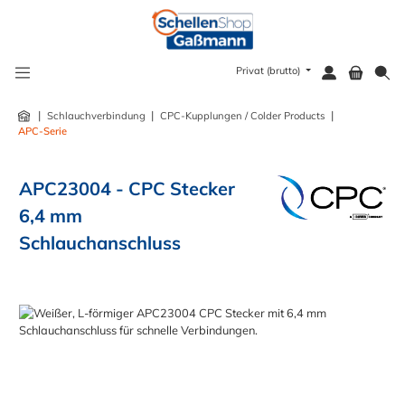
alt springen
Privat (brutto)
|
|
|
Schlauchverbindung
CPC-Kupplungen / Colder Products
APC-Serie
APC23004 - CPC Stecker
6,4 mm
Schlauchanschluss
Bildergalerie überspringen