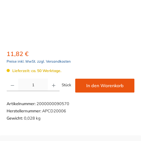
11,82 €
Preise inkl. MwSt. zzgl. Versandkosten
Lieferzeit: ca. 50 Werktage.
Produkt Anzahl: Gib den gewünschten Wert ein oder benutze die Schaltflächen um die Anzahl z
Stück
In den Warenkorb
Artikelnummer:
2000000090570
Herstellernummer:
APCD20006
Gewicht:
0,028 kg