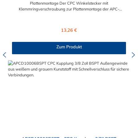
Plattenmontage Der CPC Winkelstecker mit
Klemmringverschraubung zur Plattenmontage der APC-
Serie mit 1/4" Nennweite, besitzt eine Kunststoff-
Entriegelungstaste, ist einfach in der Handhabung und liefert
einen ausgezeichneten Durchfluss bei kompakter Größe.
Regulärer Preis:
13,26 €
Der CPC Winkelstecker mit Klemmringverschraubung zur
Plattenmontage hat kein Absperrventil. Mögliche
Anwendungsbereiche sind die Trinkwasser-
Zum Produkt
Filtration, Teppichreiniger, Luftmatratzen-Systeme,
Wärmetherapie, Teilereinigung und Schankanlagen. Vorteile
von CPC Winkelsteckern mit Klemmringverschraubung zur
Plattenmontage: Flexibiltät – Schnelle Verbindung von
Baugruppen Wartung – Schneller und einfacher Austausch von
Baugruppen und Aufrüstungen Sicherheit – Eliminierung
gefährlicher oder unansehnlicher Verschmutzungen
Servicefreundlichkeit – Wartung und Reparatur ohne Werkzeug
Modularität – Schnelles Verbinden von Anschlüssen und
Zubehör Zweckmäßigkeit – Leichte Bedienung und preiswert