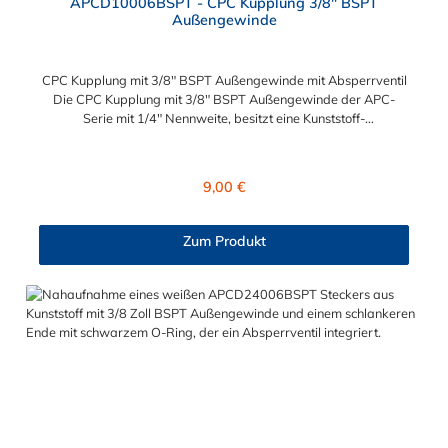
APCD10006BSPT - CPC Kupplung 3/8" BSPT
Außengewinde
CPC Kupplung mit 3/8" BSPT Außengewinde mit Absperrventil
Die CPC Kupplung mit 3/8" BSPT Außengewinde der APC-
Serie mit 1/4" Nennweite, besitzt eine Kunststoff-
Entriegelungstaste, ist einfach in der Handhabung und liefert
einen ausgezeichneten Durchfluss bei kompakter Größe.
Die CPC Kupplung mit 3/8" BSPT Außengewinde hat ein
Regulärer Preis:
9,00 €
Absperrventil. Mögliche Anwendungsbereiche sind die
Trinkwasser-Filtration, Teppichreiniger, Luftmatratzen-
Systeme, Wärmetherapie, Teilereinigung und Schankanlagen.
Zum Produkt
Vorteile von der CPC Kupplung mit 3/8" BSPT Außengewinde
mit Absperrventil: Flexibiltät – Schnelle Verbindung von
Baugruppen Wartung – Schneller und einfacher Austausch von
Baugruppen und Aufrüstungen Sicherheit – Eliminierung
gefährlicher oder unansehnlicher Verschmutzungen
Servicefreundlichkeit – Wartung und Reparatur ohne Werkzeug
Modularität – Schnelles Verbinden von Anschlüssen und
Zubehör Zweckmäßigkeit – Leichte Bedienung und preiswert