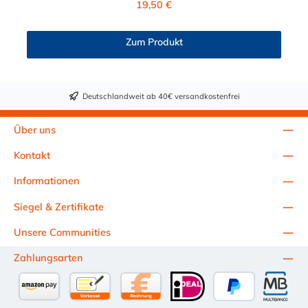
19,50 €
Anwendungsbereiche sind die Trinkwasser-
Filtration, Teppichreiniger, Luftmatratzen-Systeme,
Wärmetherapie, Teilereinigung und Schankanlagen. Vorteile
Zum Produkt
von CPC Kupplungen der APC Serie: Flexibiltät – Schnelle
Verbindung von Baugruppen Wartung – Schneller und
einfacher Austausch von Baugruppen und Aufrüstungen
Sicherheit – Eliminierung gefährlicher oder unansehnlicher
Deutschlandweit ab 40€ versandkostenfrei
Verschmutzungen Servicefreundlichkeit – Wartung und
Reparatur ohne Werkzeug Modularität – Schnelles Verbinden
von Anschlüssen und Zubehör Zweckmäßigkeit – Leichte
Über uns
Bedienung und preiswert
Kontakt
Informationen
Siegel & Zertifikate
Unsere Communities
Zahlungsarten
Amazon Pay
Vorkasse per Überweisung
Kauf auf Rechnung (10 Tage Netto)
iDEAL
PayPal
Multiba