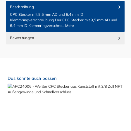
Beschreibung
CPC Stecker mit 9,5 mm AD und 6,4 mm ID
Klemmringverschraubung Der CPC Stecker mit 9,5 mm AD und
6,4 mm ID Klemmringverschra…
Mehr
Bewertungen
Produktgalerie überspringen
Das könnte auch passen