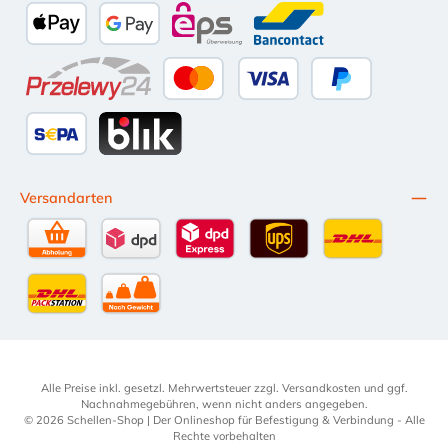
Apple Pay
Google Pay
eps
Bancontact
Przelewy24
Kredit- oder Debitkarte
Später Bezahlen
SEPA Lastschrift
BLIK
Versandarten
Selbstabholung
DPD Standardversand
DPD Expressversand - 12 Uhr
UPS Standard International
DHL Standardv
DHL-Versand an Packstation
per Spedition
Alle Preise inkl. gesetzl. Mehrwertsteuer zzgl.
Versandkosten
und ggf.
Nachnahmegebühren, wenn nicht anders angegeben.
© 2026 Schellen-Shop | Der Onlineshop für Befestigung & Verbindung - Alle
Rechte vorbehalten