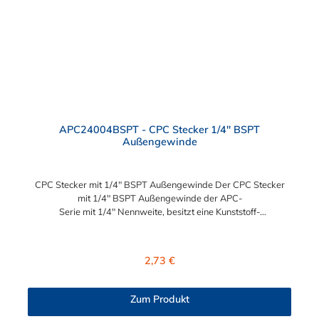
Schnelles Verbinden von Anschlüssen und Zubehör
Zweckmäßigkeit – Leichte Bedienung und preiswert
APC24004BSPT - CPC Stecker 1/4" BSPT
Außengewinde
CPC Stecker mit 1/4" BSPT Außengewinde Der CPC Stecker
mit 1/4" BSPT Außengewinde der APC-
Serie mit 1/4" Nennweite, besitzt eine Kunststoff-
Entriegelungstaste, ist einfach in der Handhabung und liefert
einen ausgezeichneten Durchfluss bei kompakter Größe.
Der CPC Stecker mit 1/4" BSPT Außengewinde hat kein
Regulärer Preis:
2,73 €
Absperrventil. Mögliche Anwendungsbereiche sind die
Trinkwasser-Filtration, Teppichreiniger, Luftmatratzen-
Systeme, Wärmetherapie, Teilereinigung und Schankanlagen.
Zum Produkt
Vorteile vom CPC Stecker mit 1/4" BSPT Außengewinde für