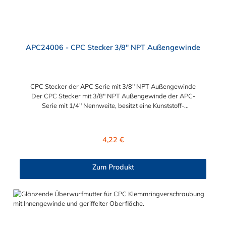
APC24006 - CPC Stecker 3/8" NPT Außengewinde
CPC Stecker der APC Serie mit 3/8" NPT Außengewinde
Der CPC Stecker mit 3/8" NPT Außengewinde der APC-
Serie mit 1/4" Nennweite, besitzt eine Kunststoff-
Entriegelungstaste, ist einfach in der Handhabung und liefert
einen ausgezeichneten Durchfluss bei kompakter Größe.
Der CPC Stecker der APC Serie mit 3/8" NPT Außengewinde
Regulärer Preis:
4,22 €
hat kein Absperrventil. Mögliche Anwendungsbereiche sind die
Trinkwasser-Filtration, Teppichreiniger, Luftmatratzen-
Systeme, Wärmetherapie, Teilereinigung und Schankanlagen.
Zum Produkt
Vorteile vom CPC Stecker der APC Serie mit 3/8" NPT
Außengewinde: Flexibiltät – Schnelle Verbindung von
Baugruppen Wartung – Schneller und einfacher Austausch von
Baugruppen und Aufrüstungen Sicherheit – Eliminierung
gefährlicher oder unansehnlicher Verschmutzungen
Servicefreundlichkeit – Wartung und Reparatur ohne Werkzeug