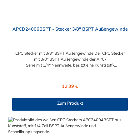
APCD24006BSPT - Stecker 3/8" BSPT Außengewinde
CPC Stecker mit 3/8" BSPT Außengewinde Der CPC Stecker
mit 3/8" BSPT Außengewinde der APC-
Serie mit 1/4" Nennweite, besitzt eine Kunststoff-
Entriegelungstaste, ist einfach in der Handhabung und liefert
einen ausgezeichneten Durchfluss bei kompakter Größe.
Der CPC Stecker mit 3/8" BSPT Außengewinde hat ein
Regulärer Preis:
12,39 €
Absperrventil. Mögliche Anwendungsbereiche sind die
Trinkwasser-Filtration, Teppichreiniger, Luftmatratzen-
Systeme, Wärmetherapie, Teilereinigung und Schankanlagen.
Zum Produkt
Vorteile von CPC Schnellkupplungstecker der APC Serie:
Flexibiltät – Schnelle Verbindung von Baugruppen Wartung –
Schneller und einfacher Austausch von Baugruppen und
Aufrüstungen Sicherheit – Eliminierung gefährlicher oder
unansehnlicher Verschmutzungen Servicefreundlichkeit –
Wartung und Reparatur ohne Werkzeug Modularität –