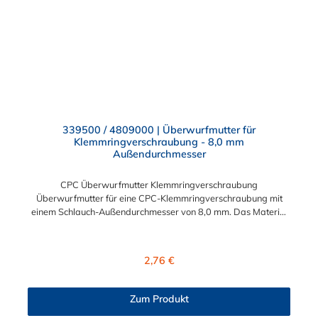
Modularität – Schnelles Verbinden von Anschlüssen und
Zubehör Zweckmäßigkeit – Leichte Bedienung und preiswert
339500 / 4809000 | Überwurfmutter für
Klemmringverschraubung - 8,0 mm
Außendurchmesser
CPC Überwurfmutter Klemmringverschraubung
Überwurfmutter für eine CPC-Klemmringverschraubung mit
einem Schlauch-Außendurchmesser von 8,0 mm. Das Material
der Panel-Mount ist vernickeltes Messing.
Regulärer Preis:
2,76 €
Zum Produkt