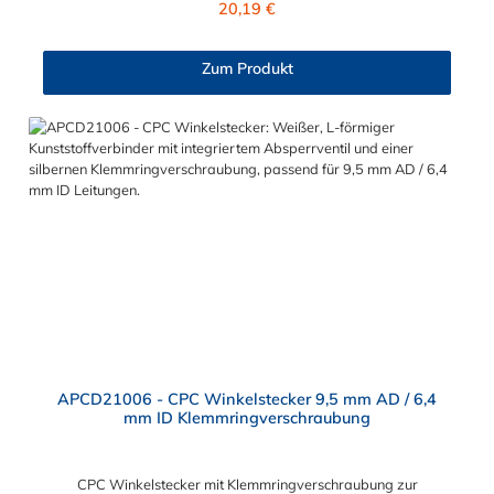
20,19 €
Absperrventil. Mögliche Anwendungsbereiche sind die
Trinkwasser-Filtration, Teppichreiniger, Luftmatratzen-
Systeme, Wärmetherapie, Teilereinigung und Schankanlagen.
Zum Produkt
Vorteile von CPC Schnellkupplungen mit 6,4 mm
Schlauchanschluss: Flexibiltät – Schnelle Verbindung von
Baugruppen Wartung – Schneller und einfacher Austausch von
Baugruppen und Aufrüstungen Sicherheit – Eliminierung
gefährlicher oder unansehnlicher Verschmutzungen
Servicefreundlichkeit – Wartung und Reparatur ohne Werkzeug
Modularität – Schnelles Verbinden von Anschlüssen und
Zubehör Zweckmäßigkeit – Leichte Bedienung und preiswert
APCD21006 - CPC Winkelstecker 9,5 mm AD / 6,4
mm ID Klemmringverschraubung
CPC Winkelstecker mit Klemmringverschraubung zur