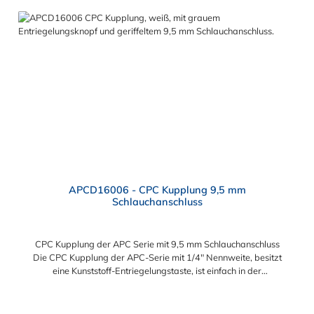
Kupplung: Flexibiltät – Schnelle Verbindung von Baugruppen
Wartung – Schneller und einfacher Austausch von Baugruppen
und Aufrüstungen Sicherheit – Eliminierung gefährlicher oder
unansehnlicher Verschmutzungen Servicefreundlichkeit –
Wartung und Reparatur ohne Werkzeug Modularität –
Schnelles Verbinden von Anschlüssen und Zubehör
Zweckmäßigkeit – Leichte Bedienung und preiswert
APCD16006 - CPC Kupplung 9,5 mm
Schlauchanschluss
CPC Kupplung der APC Serie mit 9,5 mm Schlauchanschluss
Die CPC Kupplung der APC-Serie mit 1/4" Nennweite, besitzt
eine Kunststoff-Entriegelungstaste, ist einfach in der
Handhabung und liefert einen ausgezeichneten Durchfluss bei
kompakter Größe. Die CPC Kupplung der APC Serie mit 9,5 mm
Schlauchanschluss hat ein Absperrventil. Mögliche
Regulärer Preis: