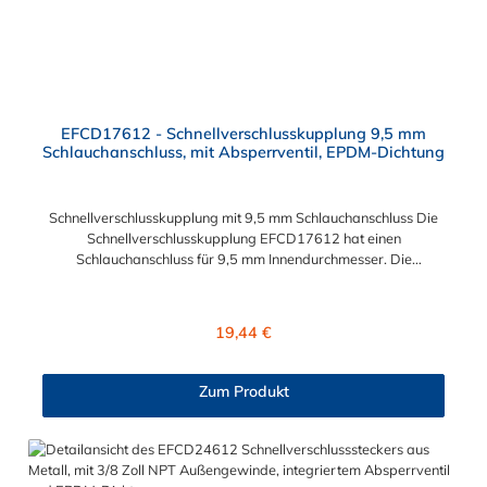
EFCD17612 - Schnellverschlusskupplung 9,5 mm
Schlauchanschluss, mit Absperrventil, EPDM-Dichtung
Schnellverschlusskupplung mit 9,5 mm Schlauchanschluss Die
Schnellverschlusskupplung EFCD17612 hat einen
Schlauchanschluss für 9,5 mm Innendurchmesser. Die
EFCD17612 Schnellverschlusskupplung besitzt ein
Absperrventil. Das Material der Schnellverschlusskupplung ist
Polypropylen und der Dichtring ist aus EPDM. Max.
Regulärer Preis:
19,44 €
Betriebsdruck: Vakuum bis 7,2 bar Max. Betriebstemperatur: 0
°C bis 71 °C Das Verbindungsstück zum Stecker, hat ein
Innenmaß von ≈ 13 mm. Sie können diese
Zum Produkt
Schnellverschlusskupplung mit allen CPC Steckern der EFC12-
Serie kombinieren.