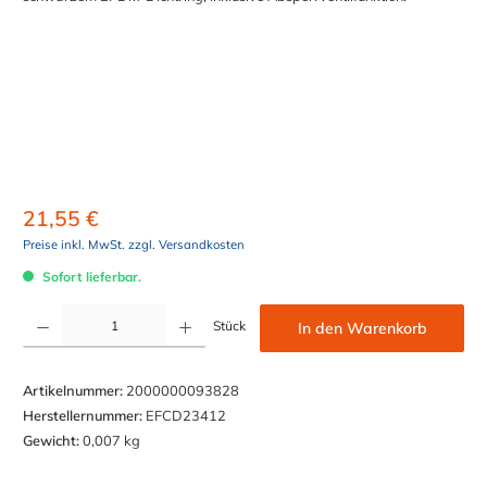
21,55 €
Preise inkl. MwSt. zzgl. Versandkosten
Sofort lieferbar.
Produkt Anzahl: Gib den gewünschten Wert ein oder benutze die Schaltflächen um die Anzahl z
Stück
In den Warenkorb
Artikelnummer:
2000000093828
Herstellernummer:
EFCD23412
Gewicht:
0,007 kg