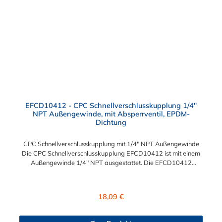
EFCD10412 - CPC Schnellverschlusskupplung 1/4"
NPT Außengewinde, mit Absperrventil, EPDM-
Dichtung
CPC Schnellverschlusskupplung mit 1/4" NPT Außengewinde
Die CPC Schnellverschlusskupplung EFCD10412 ist mit einem
Außengewinde 1/4" NPT ausgestattet. Die EFCD10412
Schnellverschlusskupplung besitzt ein Absperrventil. Das
Material der Schnellverschlusskupplung ist Polypropylen und
der Dichtring ist aus EPDM. Das Verbindungsstück zum
Regulärer Preis:
18,09 €
Stecker, hat ein Innenmaß von ≈ 13 mm. Max. Betriebsdruck:
Vakuum bis 7,2 bar Max. Betriebstemperatur: 0 °C bis 71 °C
Sie können diese Schnellverschlusskupplung mit allen Steckern