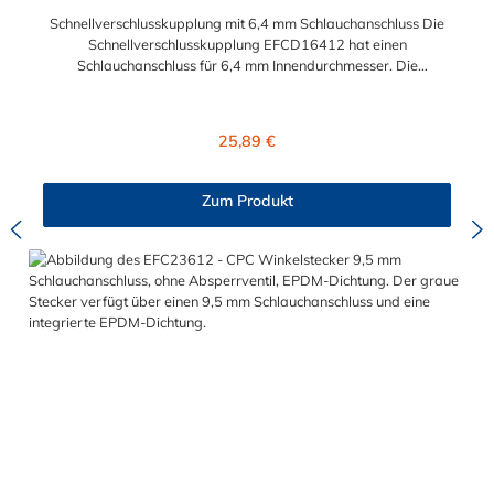
Schnellverschlusskupplung mit 6,4 mm Schlauchanschluss Die
Schnellverschlusskupplung EFCD16412 hat einen
Schlauchanschluss für 6,4 mm Innendurchmesser. Die
EFCD16412 besitzt ein Absperrventil und ist mit einer
Überwurfmutter zur Plattenmontage ausgestattet. Das
Material der Schnellverschlusskupplung ist Polypropylen und
Regulärer Preis:
25,89 €
der Dichtring ist aus EPDM. Das Verbindungsstück zum
Stecker, hat ein Innenmaß von ≈ 13 mm. Max. Betriebsdruck:
Vakuum bis 7,2 bar Max. Betriebstemperatur: 0 °C bis 71 °C
Zum Produkt
Sie können diese Schnellverschlusskupplung mit allen Steckern
der EFC12- Serie kombinieren.