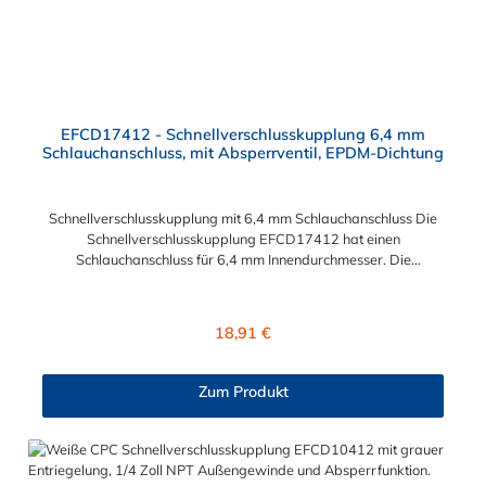
EFCD17412 - Schnellverschlusskupplung 6,4 mm
Schlauchanschluss, mit Absperrventil, EPDM-Dichtung
Schnellverschlusskupplung mit 6,4 mm Schlauchanschluss Die
Schnellverschlusskupplung EFCD17412 hat einen
Schlauchanschluss für 6,4 mm Innendurchmesser. Die
EFCD17412 besitzt ein Absperrventil. Das Material der
Schnellverschlusskupplung ist Polypropylen und der Dichtring
ist aus EPDM. Das Verbindungsstück zum Stecker, hat ein
Regulärer Preis:
18,91 €
Innenmaß von ≈ 13 mm. Max. Betriebsdruck: Vakuum bis 7,2
bar Max. Betriebstemperatur: 0 °C bis 71 °C Sie können diese
Schnellverschlusskupplung mit allen CPC Steckern der EFC12-
Zum Produkt
Serie kombinieren.