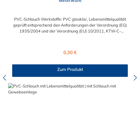
Meterware
PVC-Schlauch Werkstoffe: PVC glasklar, Lebensmittelqualität
geprüft entsprechend den Anforderungen der Verordnung (EG)
1935/2004 und der Verordnung (EU) 10/2011, KTW-C-
geprüft, TÜV-geprüft, LABS-freie Produktion Einsatzbereich:
Druckloses Durchleiten von Flüssigkeiten und Gasen wie
Wasser, Trinkwasser, Argon, Wein, Fruchtsaft, Limonade,
Regulärer Preis:
0,30 €
Mineralwasser, Süßmost und alkoholische Getränke bis 15
Vol% Alkoholgehalt (nicht für Bier in Schankanlagen und
fetthaltige Produkte!). Die durchfließenden Lebensmittel sollten
Zum Produkt
+40°C nicht überschreiten. Eine Geschmacksprobe ist ratsam.
Bei der Durchleitung von Lebensmitteln und Trinkwasser ist der
Schlauch vor dem Ersteinsatz unbedingt sorgfältig zu reinigen