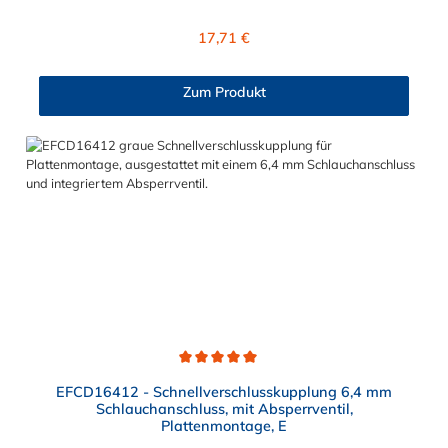
Dichtring ist aus EPDM. Das Verbindungsstück zur Kupplung
mit dem O-Ring, hat ein Maß von ≈ 11 mm. Max. Betriebsdruck:
Regulärer Preis:
17,71 €
Vakuum bis 7,2 bar Max. Betriebstemperatur: 0 °C bis 71 °C
Sie können diesen Schnellverschlussstecker mit allen CPC
Kupplungen der EFC12- Serie kombinieren.
Zum Produkt
Durchschnittliche Bewertung von 5 von 5 Sternen
EFCD16412 - Schnellverschlusskupplung 6,4 mm
Schlauchanschluss, mit Absperrventil,
Plattenmontage, E