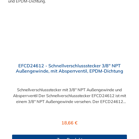
EFCD24612 - Schnellverschlussstecker 3/8" NPT
Außengewinde, mit Absperrventil, EPDM-Dichtung
Schnellverschlussstecker mit 3/8" NPT Außengewinde und
Absperrventil Der Schnellverschlussstecker EFCD24612 ist mit
einem 3/8" NPT Außengewinde versehen. Der EFCD24612
Schnellverschlussstecker besitzt ein Absperrventil. Das Material
des Steckers ist Polypropylen und der Dichtring ist aus EPDM.
Das Verbindungsstück zur Kupplung mit dem O-Ring, hat ein
Regulärer Preis:
18,66 €
Maß von ≈ 11 mm. Max. Betriebsdruck: Vakuum bis 7,2 bar
Max. Betriebstemperatur: 0 °C bis 71 °C Sie können diesen
Schnellverschlussstecker mit allen CPC Kupplungen der EFC12-