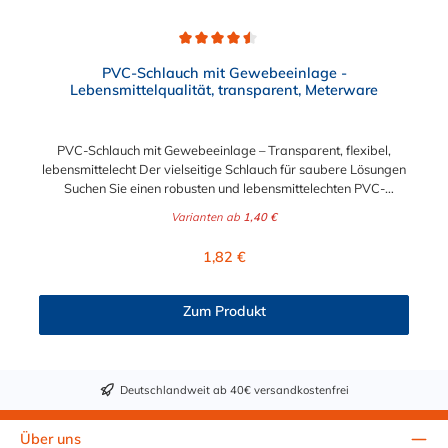
Durchschnittliche Bewertung von 4.5 von 5 Sternen
PVC-Schlauch mit Gewebeeinlage -
Lebensmittelqualität, transparent, Meterware
PVC-Schlauch mit Gewebeeinlage – Transparent, flexibel,
lebensmittelecht Der vielseitige Schlauch für saubere Lösungen
Suchen Sie einen robusten und lebensmittelechten PVC-
Schlauch für vielfältige Anwendungen in Haushalt, Industrie
Varianten ab
1,40 €
oder Gastronomie? Unser transparenter PVC-Schlauch mit
Gewebeeinlage erfüllt höchste Anforderungen – und das als
Regulärer Preis:
1,82 €
Meterware für maximale Flexibilität. Geprüfte Qualität für
sensible Anwendungen Dieser Druckschlauch besteht aus einer
Innenseele und Außendecke aus PVC sowie einer
Zum Produkt
stabilisierenden Textil-Gewebeeinlage. Er wird TÜV-geprüft
und LABS-frei produziert. In der transparenten und
leuchtgrünen Variante ist er zusätzlich lebensmittelecht gemäß
Verordnung (EG) 1935/2004 und (EU) 10/2011 (Simulanzien A,
Deutschlandweit ab 40€ versandkostenfrei
B, C). Nur der Typ transparent erfüllt darüber hinaus KTW-C
sowie FDA 175.300. Verfügbare Schlauchinnendurchmesser: 4
mm 6 mm 9 mm 13 mm 16 mm 19 mm 25 mm Für Wasser,
Über uns