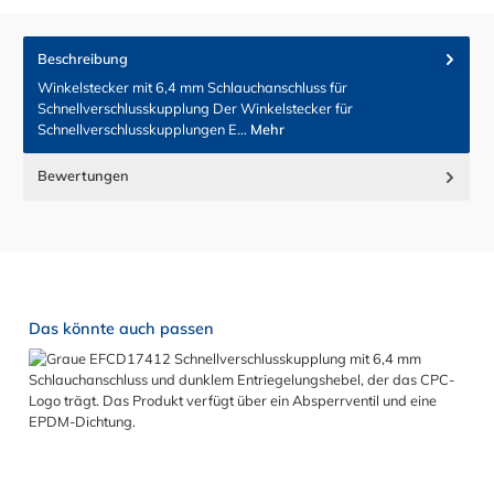
Beschreibung
Winkelstecker mit 6,4 mm Schlauchanschluss für
Schnellverschlusskupplung Der Winkelstecker für
Schnellverschlusskupplungen E…
Mehr
Bewertungen
Produktgalerie überspringen
Das könnte auch passen