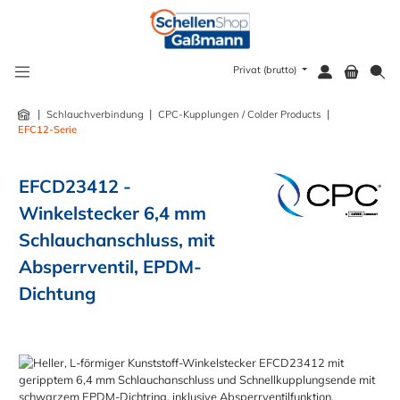
alt springen
Privat (brutto)
|
|
|
Schlauchverbindung
CPC-Kupplungen / Colder Products
EFC12-Serie
EFCD23412 -
Winkelstecker 6,4 mm
Schlauchanschluss, mit
Absperrventil, EPDM-
Dichtung
Bildergalerie überspringen