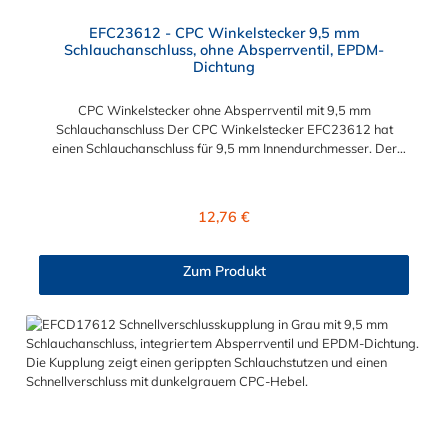
EFC23612 - CPC Winkelstecker 9,5 mm
Schlauchanschluss, ohne Absperrventil, EPDM-
Dichtung
CPC Winkelstecker ohne Absperrventil mit 9,5 mm
Schlauchanschluss Der CPC Winkelstecker EFC23612 hat
einen Schlauchanschluss für 9,5 mm Innendurchmesser. Der
EFC23612 CPC Winkelstecker besitzt kein Absperrventil. Das
Material des Steckers ist Polypropylen und der Dichtring ist aus
EPDM. Das Verbindungsstück zur CPC Kupplung mit dem O-
Regulärer Preis:
12,76 €
Ring, hat ein Maß von ≈ 11 mm. Max. Betriebsdruck: Vakuum
bis 7,2 bar Max. Betriebstemperatur: 0 °C bis 71 °C Sie können
diesen Winkelstecker mit allen Kupplungen der EFC12- Serie
Zum Produkt
kombinieren.