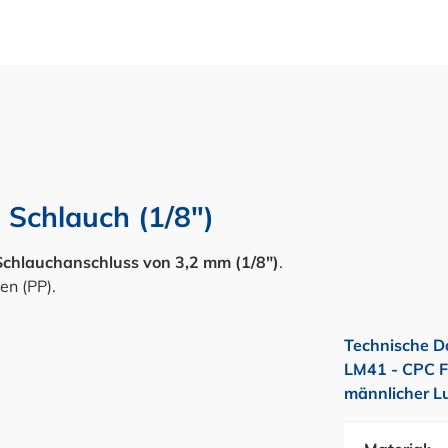
 Schlauch (1/8")
Schlauchanschluss von 3,2 mm (1/8")
.
en (PP).
Technische D
LM41 - CPC F
männlicher L