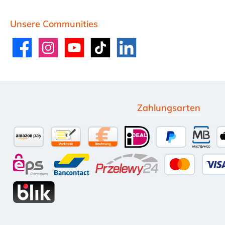
Unsere Communities
Facebook
Instagram
YouTube
TikTok
LinkedIn
Zahlungsarten
Amazon Pay
Vorkasse per Überweisung
Kauf auf Rechnung (10 Tage Net
iDEAL
PayPal
Multi
eps
Bancontact
Przelewy24
Kredit-
BLIK