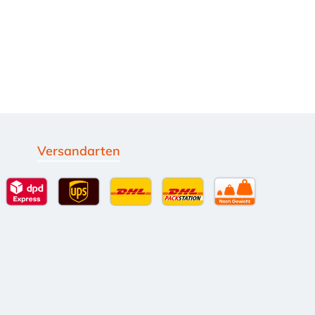
Versandarten
g
Standardversand
DPD Expressversand - 12 Uhr
UPS Standard International
DHL Standardversand
DHL-Versand an Packsta
per Spedition