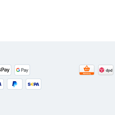
to)
banco
Apple Pay
Google Pay
Selbstabholun
DPD 
 oder Debitkarte
Später Bezahlen
SEPA Lastschrift