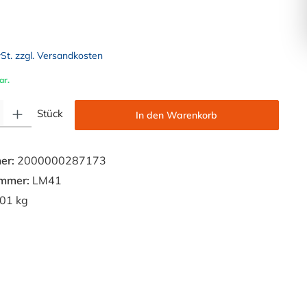
wSt. zzgl. Versandkosten
ar.
Gib den gewünschten Wert ein oder benutze die Schaltflächen um die Anzahl zu e
Stück
In den Warenkorb
er:
2000000287173
ummer:
LM41
01 kg