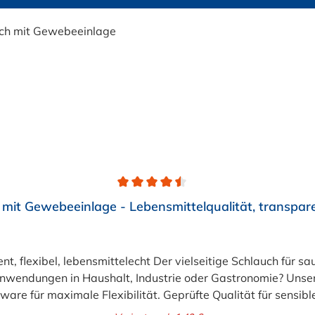
mit Gewebeeinlage - Lebensmittelqualität, transpar
lebensmittelecht Der vielseitige Schlauch für saubere Lösungen Suchen Si
 Anwendungen in Haushalt, Industrie oder Gastronomie? Un
rware für maximale Flexibilität. Geprüfte Qualität für sens
er stabilisierenden Textil-Gewebeeinlage. Er wird TÜV-gepr