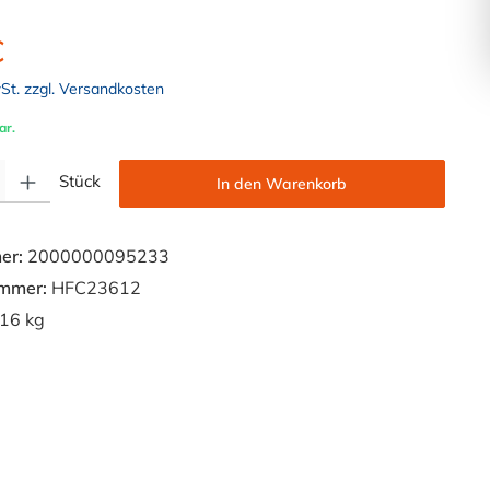
€
wSt. zzgl. Versandkosten
ar.
Gib den gewünschten Wert ein oder benutze die Schaltflächen um die Anzahl zu e
Stück
In den Warenkorb
er:
2000000095233
ummer:
HFC23612
16 kg