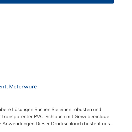
ent, Meterware
e einen robusten und
ser transparenter PVC-Schlauch mit Gewebeeinlage
ible Anwendungen Dieser Druckschlauch besteht aus
üft und LABS-frei produziert. In der transparenten