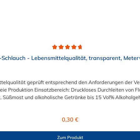
Schlauch - Lebensmittelqualität, transparent, Mete
eiten von Flüssigkeiten und Gasen wie Wasser, Trinkwasser,
 Süßmost und alkoholische Getränke bis 15 Vol% Alkoholgehal
lten +40°C nicht überschreiten. Eine Geschmacksprobe ist r
r ist der Schlauch vor dem Ersteinsatz unbedingt sorgfältig 
Regulärer Preis:
0,30 €
Zum Produkt