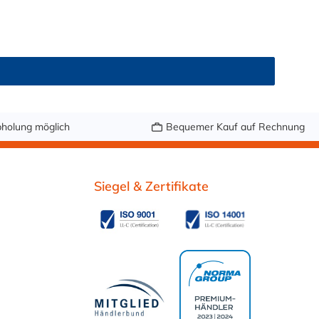
11 (Simulanzien A, B, C). Nur der Typ transparent
er, Druckluft, Argon, sowie Getränke wie Wein,
r fetthaltige Medien oder Bier in Schankanlagen. Bei
ndung: Vor dem Ersteinsatz mit Lebensmitteln oder
Schlauch nach Maß bestellenSetzen Sie auf geprüfte
eterware – in genau der Länge, die Sie brauchen.
holung möglich
Bequemer Kauf auf Rechnung
Siegel & Zertifikate