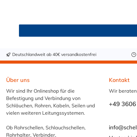
und leuchtgrünen Variante ist er zusätzlich lebe
erfüllt darüber hinaus KTW-C sowie FDA 175.300. Verfügbare Schlauchinnendurchmesser: 4 mm 6 mm 9 mm 13 mm 16 mm 19 mm 25 mm Für Wasser, Getränk
& mehr – sicher und zuverlässig Der Schlauch 
Fruchtsaft, Limonade, Mineralwasser, Süßmost und al
Getränken sollte +40 °C nicht überschritten werd
Trinkwasser ist eine gründliche Reinigung des Sch
Sicherheit und Qualität. Bestellen Sie den lebe
Deutschlandweit ab 40€ versandkostenfrei
Über uns
Kontakt
Wir sind Ihr Onlineshop für die
Wir beraten
Befestigung und Verbindung von
+49 3606
Schläuchen, Rohren, Kabeln, Seilen und
vielen weiteren Leitungssystemen.
info@schel
Ob Rohrschellen, Schlauchschellen,
Rohrhalter, Verbinder,