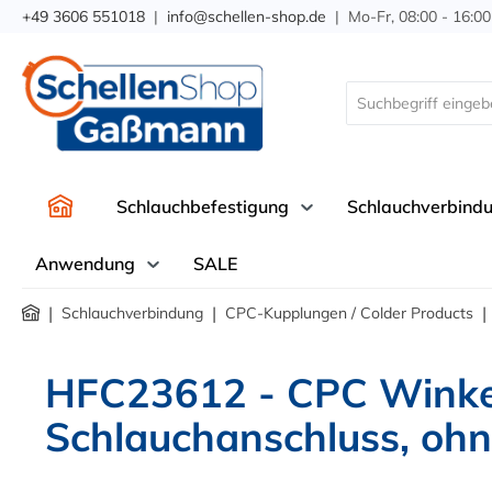
+49 3606 551018
|
info@schellen-shop.de
| Mo-Fr, 08:00 - 16:00
springen
Zur Hauptnavigation springen
Schlauchbefestigung
Schlauchverbind
Anwendung
SALE
|
|
|
Schlauchverbindung
CPC-Kupplungen / Colder Products
HFC23612 - CPC Winkel
Schlauchanschluss, ohn