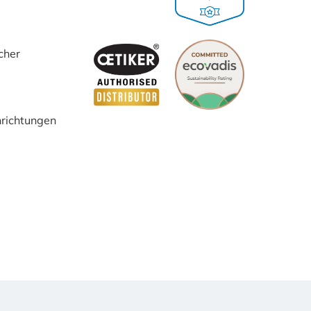
cher
inrichtungen