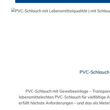
Durchschnittliche Bewertung von 4.5 von 5 Sternen
PVC-Schlauch 
PVC-Schlauch mit Gewebeeinlage – Transparent, flexibel, 
lebensmittelechten PVC-Schlauch für vielfältige
erfüllt höchste Anforderungen – und das als Mete
einer Innenseele und Außendecke aus PVC sowie ein