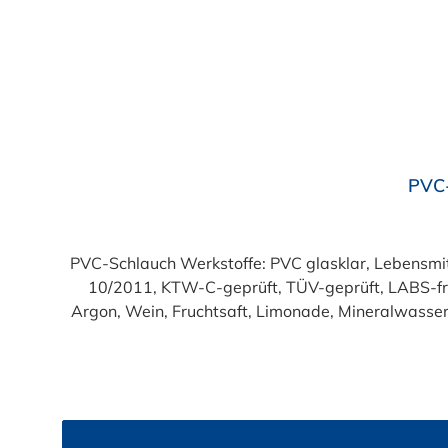
Durchschnittliche Bewertung von 4.7 von 5 Sternen
PVC-
PVC-Schlauch Werkstoffe: PVC glasklar, Lebensmittelqualität geprüft entsprechend den Anforderungen der Verordnung (EG) 1935/2004 und der Verordnung (EU)
10/2011, KTW-C-geprüft, TÜV-geprüft, LABS-freie Produktion Einsatzbereich: Druckloses Durchl
Argon, Wein, Fruchtsaft, Limonade, Mineralwasser,
Produkte!). Die durchfließenden Lebensmittel sol
Trinkwasse