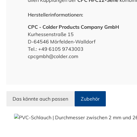
allen Kupplungen der
CPC HFC12-Serie
kombini
Herstellerinformationen:
CPC - Colder Products Company GmbH
Kurhessenstraße 15
D-64546 Mörfelden-Walldorf
Tel.: +49 6105 9743003
cpcgmbh@colder.com
Das könnte auch passen
Zubehör
Produktgalerie überspringen