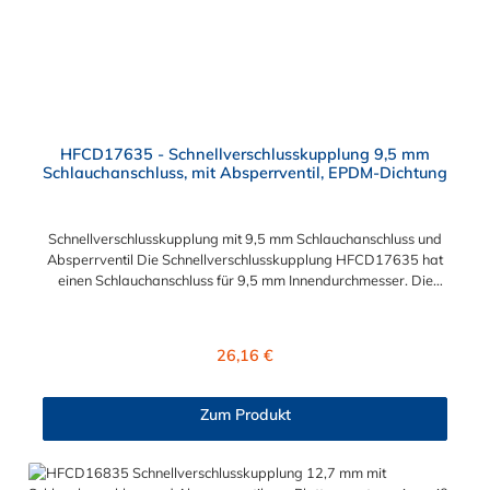
HFCD17635 - Schnellverschlusskupplung 9,5 mm
Schlauchanschluss, mit Absperrventil, EPDM-Dichtung
Schnellverschlusskupplung mit 9,5 mm Schlauchanschluss und
Absperrventil Die Schnellverschlusskupplung HFCD17635 hat
einen Schlauchanschluss für 9,5 mm Innendurchmesser. Die
HFCD17635 besitzt ein Absperrventil. Das Material der
Kupplung ist Polysulfon und der Dichtring ist aus EPDM. Das
Verbindungsstück zum Stecker, hat ein Innenmaß von ≈ 25 mm.
Regulärer Preis:
26,16 €
Max. Betriebsdruck: Vakuum bis 8,6 bar Max.
Betriebstemperatur: -40 °C bis 138 °C Sie können diese
Schnellverschlusskupplung mit allen Steckern der
Zum Produkt
HFC12-, HFC35- und HFC57-Serie kombinieren.