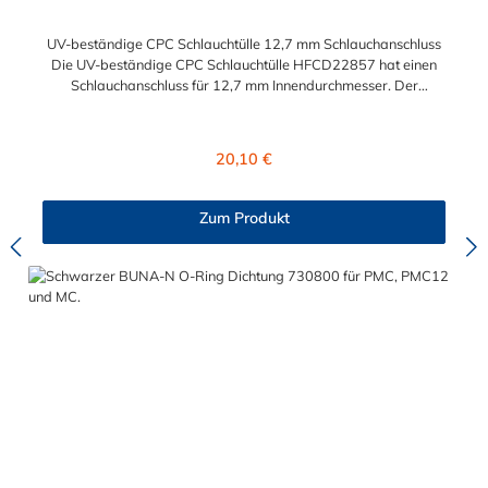
UV-beständige CPC Schlauchtülle 12,7 mm Schlauchanschluss
Die UV-beständige CPC Schlauchtülle HFCD22857 hat einen
Schlauchanschluss für 12,7 mm Innendurchmesser. Der
HFCD22857 besitzt ein Absperrventil. Das Material des
Steckers ist Polysulfon und der Dichtring ist aus EPDM. Das
Verbindungsstück zur Kupplung, mit dem O-Ring, hat ein
Regulärer Preis:
20,10 €
Außenmaß von ≈ 18 mm. Max. Betriebsdruck: Vakuum bis 8,6
bar Max. Betriebstemperatur: -40 °C bis 138 °C Sie können
diese UV-beständige CPC Schlauchtülle mit allen Kupplungen
Zum Produkt
der HFC12- und HFC35/57-Serie kombinieren.