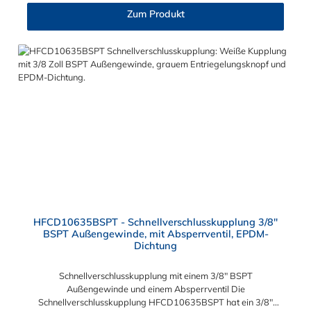
Vakuum bis 8,6 bar Max. Betriebstemperatur: -40 °C bis 138
Zum Produkt
°C Sie können diese Schnellverschlusskupplung mit allen
Steckern der HFC12-, HFC35- und HFC57-Serie kombinieren.
HFCD10635BSPT - Schnellverschlusskupplung 3/8"
BSPT Außengewinde, mit Absperrventil, EPDM-
Dichtung
Schnellverschlusskupplung mit einem 3/8" BSPT
Außengewinde und einem Absperrventil Die
Schnellverschlusskupplung HFCD10635BSPT hat ein 3/8"