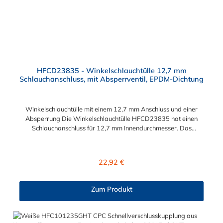
HFCD23835 - Winkelschlauchtülle 12,7 mm
Schlauchanschluss, mit Absperrventil, EPDM-Dichtung
Winkelschlauchtülle mit einem 12,7 mm Anschluss und einer
Absperrung Die Winkelschlauchtülle HFCD23835 hat einen
Schlauchanschluss für 12,7 mm Innendurchmesser. Das
Material des Steckers ist Polysulfon und der Dichtring ist aus
EPDM. Das Verbindungsstück zur Kupplung mit dem O-Ring
hat ein Maß von ≈ 18 mm. Max. Betriebsdruck: Vakuum bis 8,6
Regulärer Preis:
22,92 €
bar Max. Betriebstemperatur: -40 °C bis 138 °C Sie können
diese Winkelschlauchtülle mit allen Kupplungen der HFC35-
und HFC57-Serie kombinieren.
Zum Produkt