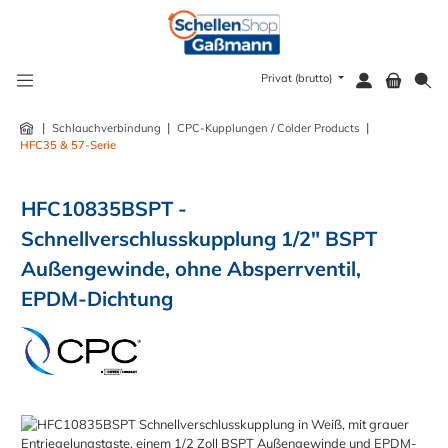
alt springen
Privat (brutto)
|
|
|
Schlauchverbindung
CPC-Kupplungen / Colder Products
HFC35 & 57-Serie
HFC10835BSPT -
Schnellverschlusskupplung 1/2" BSPT
Außengewinde, ohne Absperrventil,
EPDM-Dichtung
Bildergalerie überspringen