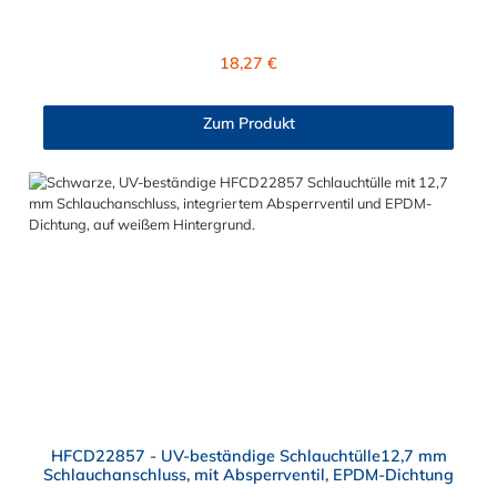
Absperrventil. Das Material des Steckers ist Polysulfon und der
Dichtring ist aus EPDM. Das Verbindungsstück zur Kupplung,
mit dem O-Ring, hat ein Außenmaß von ≈ 18 mm. Max.
Regulärer Preis:
18,27 €
Betriebsdruck: Vakuum bis 8,6 bar Max. Betriebstemperatur:
-40 °C bis 138 °C Sie können diese Schlauchtülle mit allen
Kupplungen der HFC12- und HFC35/57-Serie kombinieren.
Zum Produkt
HFCD22857 - UV-beständige Schlauchtülle12,7 mm
Schlauchanschluss, mit Absperrventil, EPDM-Dichtung