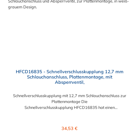
HFCD16835 - Schnellverschlusskupplung 12,7 mm
Schlauchanschluss, Plattenmontage, mit
Absperrventil,
Schnellverschlusskupplung mit 12,7 mm Schlauchanschluss zur
Plattenmontage Die
Schnellverschlusskupplung HFCD16835 hat einen
Schlauchanschluss für 12,7 mm Innendurchmesser. Die
HFCD16835 besitzt ein Absperrventil und eine Überwurfmutter
zur Plattenmontage. Das Material der Kupplung ist Polysulfon
Regulärer Preis:
34,53 €
und der Dichtring ist aus EPDM. Das Verbindungsstück zum
Stecker hat ein Innenmaß von ≈ 25 mm. Max. Betriebsdruck: