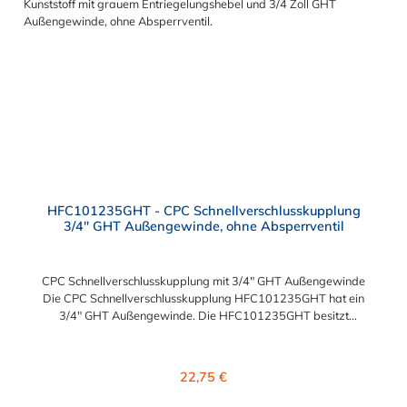
HFC101235GHT - CPC Schnellverschlusskupplung
3/4" GHT Außengewinde, ohne Absperrventil
CPC Schnellverschlusskupplung mit 3/4" GHT Außengewinde
Die CPC Schnellverschlusskupplung HFC101235GHT hat ein
3/4" GHT Außengewinde. Die HFC101235GHT besitzt
kein Absperrventil. Das Material der Kupplung ist Polysulfon.
Das Verbindungsstück zum Stecker, hat ein Innenmaß von ≈ 25
mm. Max. Betriebsdruck: Vakuum bis 8,6 bar Max.
Regulärer Preis:
22,75 €
Betriebstemperatur: -40 °C bis 138 °C Sie können diese CPC
Schnellverschlusskupplung mit allen Steckern der