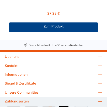
BSPT Außengewinde. Die
HFCD10635BSPT besitzt ein Absperrventil. Das Material der
Kupplung ist Polysulfon und der Dichtring ist aus EPDM. Das
Regulärer Preis:
27,23 €
Verbindungsstück zum Stecker, hat ein Innenmaß von ≈ 25 mm.
Max. Betriebsdruck: Vakuum bis 8,6 bar Max.
Betriebstemperatur: -40 °C bis 138 °C Sie können diese
Zum Produkt
Schnellverschlusskupplung mit allen Steckern der
HFC12-, HFC35- und HFC57-Serie kombinieren.
Deutschlandweit ab 40€ versandkostenfrei
Über uns
Kontakt
Informationen
Siegel & Zertifikate
Unsere Communities
Zahlungsarten