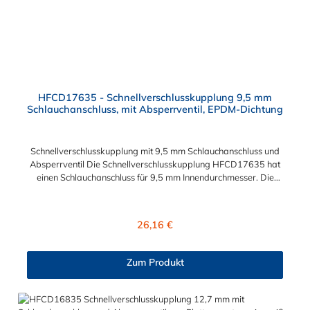
HFCD17635 - Schnellverschlusskupplung 9,5 mm
Schlauchanschluss, mit Absperrventil, EPDM-Dichtung
Schnellverschlusskupplung mit 9,5 mm Schlauchanschluss und
Absperrventil Die Schnellverschlusskupplung HFCD17635 hat
einen Schlauchanschluss für 9,5 mm Innendurchmesser. Die
HFCD17635 besitzt ein Absperrventil. Das Material der
Kupplung ist Polysulfon und der Dichtring ist aus EPDM. Das
Verbindungsstück zum Stecker, hat ein Innenmaß von ≈ 25 mm.
Regulärer Preis:
26,16 €
Max. Betriebsdruck: Vakuum bis 8,6 bar Max.
Betriebstemperatur: -40 °C bis 138 °C Sie können diese
Schnellverschlusskupplung mit allen Steckern der
Zum Produkt
HFC12-, HFC35- und HFC57-Serie kombinieren.