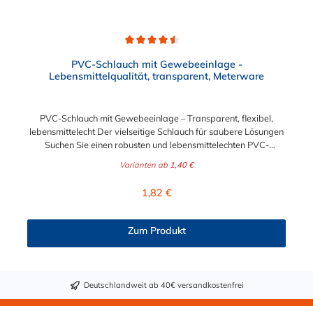
Durchschnittliche Bewertung von 4.5 von 5 Sternen
PVC-Schlauch mit Gewebeeinlage -
Lebensmittelqualität, transparent, Meterware
PVC-Schlauch mit Gewebeeinlage – Transparent, flexibel,
lebensmittelecht Der vielseitige Schlauch für saubere Lösungen
Suchen Sie einen robusten und lebensmittelechten PVC-
Schlauch für vielfältige Anwendungen in Haushalt, Industrie
Varianten ab
1,40 €
oder Gastronomie? Unser transparenter PVC-Schlauch mit
Gewebeeinlage erfüllt höchste Anforderungen – und das als
Regulärer Preis:
1,82 €
Meterware für maximale Flexibilität. Geprüfte Qualität für
sensible Anwendungen Dieser Druckschlauch besteht aus einer
Innenseele und Außendecke aus PVC sowie einer
Zum Produkt
stabilisierenden Textil-Gewebeeinlage. Er wird TÜV-geprüft
und LABS-frei produziert. In der transparenten und
leuchtgrünen Variante ist er zusätzlich lebensmittelecht gemäß
Verordnung (EG) 1935/2004 und (EU) 10/2011 (Simulanzien A,
Deutschlandweit ab 40€ versandkostenfrei
B, C). Nur der Typ transparent erfüllt darüber hinaus KTW-C
sowie FDA 175.300. Verfügbare Schlauchinnendurchmesser: 4