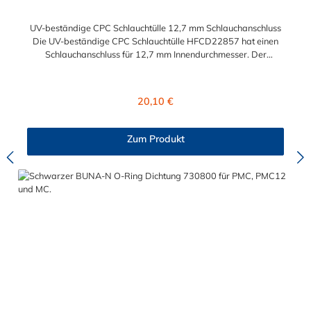
UV-beständige CPC Schlauchtülle 12,7 mm Schlauchanschluss
Die UV-beständige CPC Schlauchtülle HFCD22857 hat einen
Schlauchanschluss für 12,7 mm Innendurchmesser. Der
HFCD22857 besitzt ein Absperrventil. Das Material des
Steckers ist Polysulfon und der Dichtring ist aus EPDM. Das
Verbindungsstück zur Kupplung, mit dem O-Ring, hat ein
Regulärer Preis:
20,10 €
Außenmaß von ≈ 18 mm. Max. Betriebsdruck: Vakuum bis 8,6
bar Max. Betriebstemperatur: -40 °C bis 138 °C Sie können
diese UV-beständige CPC Schlauchtülle mit allen Kupplungen
Zum Produkt
der HFC12- und HFC35/57-Serie kombinieren.