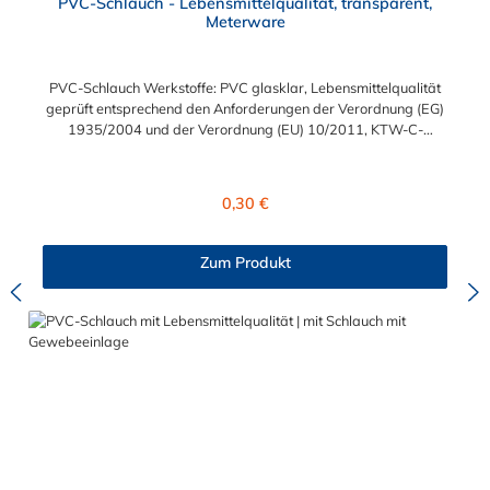
PVC-Schlauch - Lebensmittelqualität, transparent,
Meterware
PVC-Schlauch Werkstoffe: PVC glasklar, Lebensmittelqualität
geprüft entsprechend den Anforderungen der Verordnung (EG)
1935/2004 und der Verordnung (EU) 10/2011, KTW-C-
geprüft, TÜV-geprüft, LABS-freie Produktion Einsatzbereich:
Druckloses Durchleiten von Flüssigkeiten und Gasen wie
Wasser, Trinkwasser, Argon, Wein, Fruchtsaft, Limonade,
Regulärer Preis:
0,30 €
Mineralwasser, Süßmost und alkoholische Getränke bis 15
Vol% Alkoholgehalt (nicht für Bier in Schankanlagen und
fetthaltige Produkte!). Die durchfließenden Lebensmittel sollten
Zum Produkt
+40°C nicht überschreiten. Eine Geschmacksprobe ist ratsam.
Bei der Durchleitung von Lebensmitteln und Trinkwasser ist der
Schlauch vor dem Ersteinsatz unbedingt sorgfältig zu reinigen