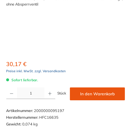
30,17 €
Preise inkl. MwSt. zzgl. Versandkosten
Sofort lieferbar.
Produkt Anzahl: Gib den gewünschten Wert ein oder benutze die Schaltflächen um die Anzahl z
Stück
In den Warenkorb
Artikelnummer:
2000000095197
Herstellernummer:
HFC16635
Gewicht:
0,074 kg