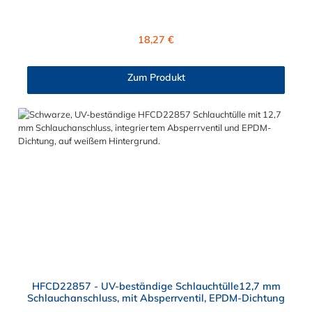
Absperrventil. Das Material des Steckers ist Polysulfon und der
Dichtring ist aus EPDM. Das Verbindungsstück zur Kupplung,
mit dem O-Ring, hat ein Außenmaß von ≈ 18 mm. Max.
Regulärer Preis:
18,27 €
Betriebsdruck: Vakuum bis 8,6 bar Max. Betriebstemperatur:
-40 °C bis 138 °C Sie können diese Schlauchtülle mit allen
Kupplungen der HFC12- und HFC35/57-Serie kombinieren.
Zum Produkt
HFCD22857 - UV-beständige Schlauchtülle12,7 mm
Schlauchanschluss, mit Absperrventil, EPDM-Dichtung