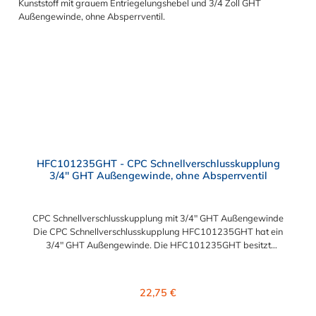
HFC101235GHT - CPC Schnellverschlusskupplung
3/4" GHT Außengewinde, ohne Absperrventil
CPC Schnellverschlusskupplung mit 3/4" GHT Außengewinde
Die CPC Schnellverschlusskupplung HFC101235GHT hat ein
3/4" GHT Außengewinde. Die HFC101235GHT besitzt
kein Absperrventil. Das Material der Kupplung ist Polysulfon.
Das Verbindungsstück zum Stecker, hat ein Innenmaß von ≈ 25
mm. Max. Betriebsdruck: Vakuum bis 8,6 bar Max.
Regulärer Preis:
22,75 €
Betriebstemperatur: -40 °C bis 138 °C Sie können diese CPC
Schnellverschlusskupplung mit allen Steckern der