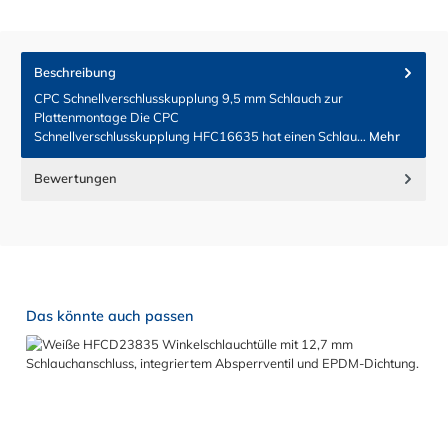
Beschreibung
CPC Schnellverschlusskupplung 9,5 mm Schlauch zur
Plattenmontage Die CPC
Schnellverschlusskupplung HFC16635 hat einen Schlau…
Mehr
Bewertungen
Produktgalerie überspringen
Das könnte auch passen