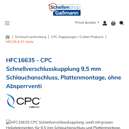
alt springen
Privat (brutto)
|
|
|
Schlauchverbindung
CPC-Kupplungen / Colder Products
HFC35 & 57-Serie
HFC16635 - CPC
Schnellverschlusskupplung 9,5 mm
Schlauchanschluss, Plattenmontage, ohne
Absperrventi
Bildergalerie überspringen