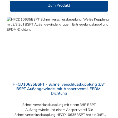
Vakuum bis 8,6 bar Max. Betriebstemperatur: -40 °C bis 138
Zum Produkt
°C Sie können diese Schnellverschlusskupplung mit allen
Steckern der HFC12-, HFC35- und HFC57-Serie kombinieren.
HFCD10635BSPT - Schnellverschlusskupplung 3/8"
BSPT Außengewinde, mit Absperrventil, EPDM-
Dichtung
Schnellverschlusskupplung mit einem 3/8" BSPT
Außengewinde und einem Absperrventil Die
Schnellverschlusskupplung HFCD10635BSPT hat ein 3/8"