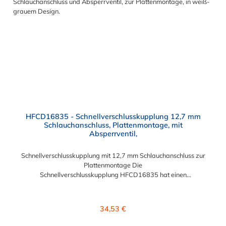
HFCD16835 - Schnellverschlusskupplung 12,7 mm
Schlauchanschluss, Plattenmontage, mit
Absperrventil,
Schnellverschlusskupplung mit 12,7 mm Schlauchanschluss zur
Plattenmontage Die
Schnellverschlusskupplung HFCD16835 hat einen
Schlauchanschluss für 12,7 mm Innendurchmesser. Die
HFCD16835 besitzt ein Absperrventil und eine Überwurfmutter
zur Plattenmontage. Das Material der Kupplung ist Polysulfon
Regulärer Preis:
34,53 €
und der Dichtring ist aus EPDM. Das Verbindungsstück zum
Stecker hat ein Innenmaß von ≈ 25 mm. Max. Betriebsdruck: