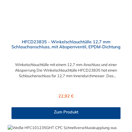
HFCD23835 - Winkelschlauchtülle 12,7 mm
Schlauchanschluss, mit Absperrventil, EPDM-Dichtung
Winkelschlauchtülle mit einem 12,7 mm Anschluss und einer
Absperrung Die Winkelschlauchtülle HFCD23835 hat einen
Schlauchanschluss für 12,7 mm Innendurchmesser. Das
Material des Steckers ist Polysulfon und der Dichtring ist aus
EPDM. Das Verbindungsstück zur Kupplung mit dem O-Ring
hat ein Maß von ≈ 18 mm. Max. Betriebsdruck: Vakuum bis 8,6
Regulärer Preis:
22,92 €
bar Max. Betriebstemperatur: -40 °C bis 138 °C Sie können
diese Winkelschlauchtülle mit allen Kupplungen der HFC35-
und HFC57-Serie kombinieren.
Zum Produkt