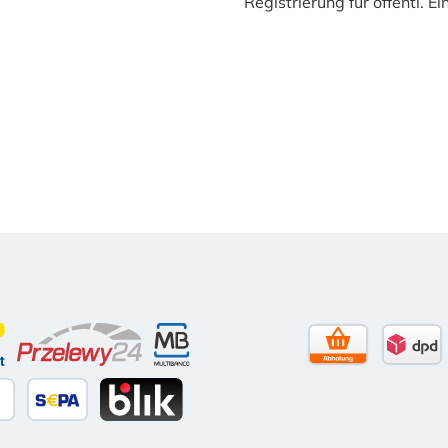
Registrierung für öffentl. E
Tage Netto)
contact
Przelewy24
Multibanco
Selbstabholun
DPD 
itkarte
äter Bezahlen
SEPA Lastschrift
BLIK