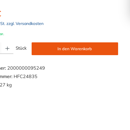
€
wSt. zzgl. Versandkosten
ar.
Gib den gewünschten Wert ein oder benutze die Schaltflächen um die Anzahl zu e
Stück
In den Warenkorb
er:
2000000095249
ummer:
HFC24835
27 kg