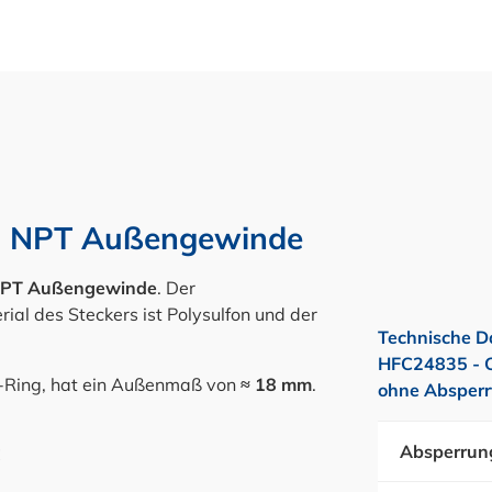
2" NPT Außengewinde
NPT Außengewinde
. Der
ial des Steckers ist Polysulfon und der
Technische D
HFC24835 - C
-Ring, hat ein Außenmaß von
≈ 18 mm
.
ohne Absperr
Absperrun
C