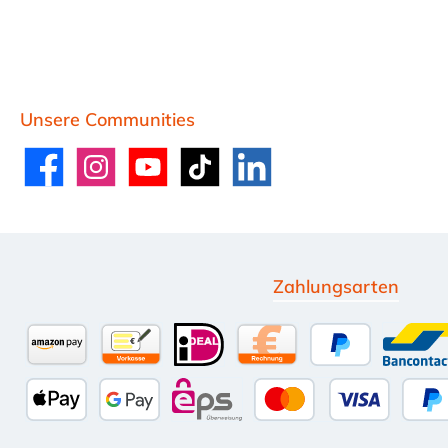
Unsere Communities
Facebook
Instagram
YouTube
TikTok
LinkedIn
Zahlungsarten
Amazon Pay
Vorkasse per Überweisung
iDEAL
Kauf auf Rechnung (10 
PayPal
Ban
Apple Pay
Google Pay
eps
Kredit- oder Deb
Sp