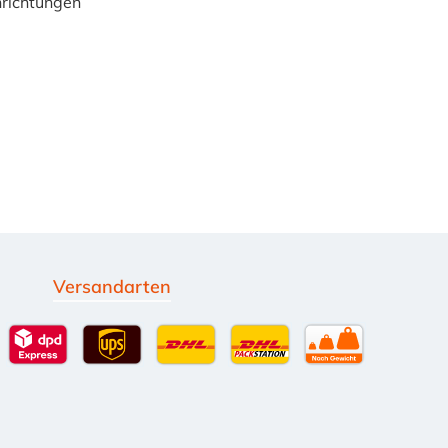
inrichtungen
Versandarten
g
Standardversand
DPD Expressversand - 12 Uhr
UPS Standard International
DHL Standardversand
DHL-Versand an Packsta
per Spedition