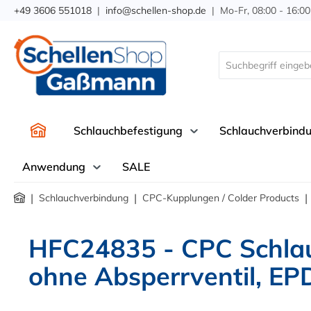
+49 3606 551018
|
info@schellen-shop.de
| Mo-Fr, 08:00 - 16:00
springen
Zur Hauptnavigation springen
Schlauchbefestigung
Schlauchverbind
Anwendung
SALE
|
|
|
Schlauchverbindung
CPC-Kupplungen / Colder Products
HFC24835 - CPC Schlau
ohne Absperrventil, E