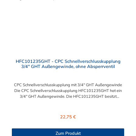
HFC101235GHT - CPC Schnellverschlusskupplung
3/4" GHT Außengewinde, ohne Absperrventil
CPC Schnellverschlusskupplung mit 3/4" GHT Außengewinde
Die CPC Schnellverschlusskupplung HFC101235GHT hat ein
3/4" GHT Außengewinde. Die HFC101235GHT besitzt
kein Absperrventil. Das Material der Kupplung ist Polysulfon.
Das Verbindungsstück zum Stecker, hat ein Innenmaß von ≈ 25
mm. Max. Betriebsdruck: Vakuum bis 8,6 bar Max.
Regulärer Preis:
22,75 €
Betriebstemperatur: -40 °C bis 138 °C Sie können diese CPC
Schnellverschlusskupplung mit allen Steckern der
HFC12-, HFC35- und HFC57-Serie kombinieren.
Zum Produkt