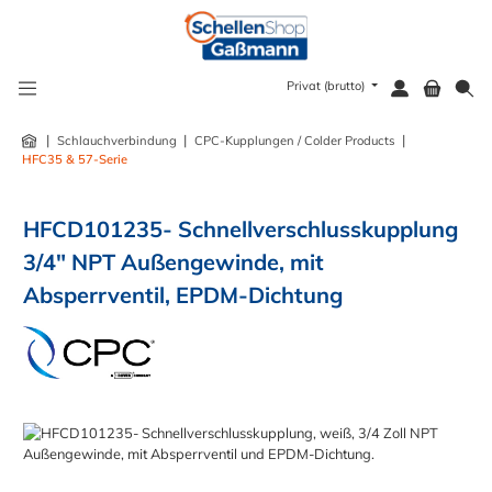
alt springen
Privat (brutto)
|
|
|
Schlauchverbindung
CPC-Kupplungen / Colder Products
HFC35 & 57-Serie
HFCD101235- Schnellverschlusskupplung
3/4" NPT Außengewinde, mit
Absperrventil, EPDM-Dichtung
Bildergalerie überspringen