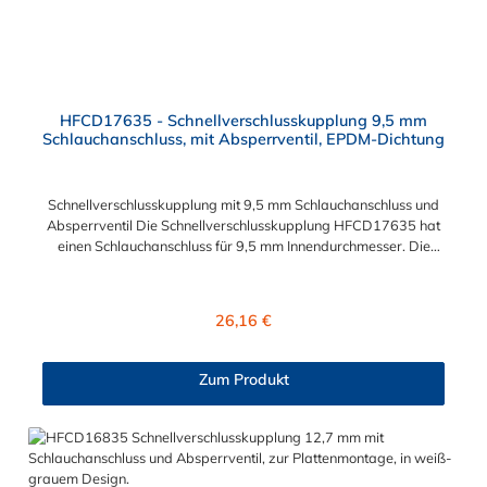
HFCD17635 - Schnellverschlusskupplung 9,5 mm
Schlauchanschluss, mit Absperrventil, EPDM-Dichtung
Schnellverschlusskupplung mit 9,5 mm Schlauchanschluss und
Absperrventil Die Schnellverschlusskupplung HFCD17635 hat
einen Schlauchanschluss für 9,5 mm Innendurchmesser. Die
HFCD17635 besitzt ein Absperrventil. Das Material der
Kupplung ist Polysulfon und der Dichtring ist aus EPDM. Das
Verbindungsstück zum Stecker, hat ein Innenmaß von ≈ 25 mm.
Regulärer Preis:
26,16 €
Max. Betriebsdruck: Vakuum bis 8,6 bar Max.
Betriebstemperatur: -40 °C bis 138 °C Sie können diese
Schnellverschlusskupplung mit allen Steckern der
Zum Produkt
HFC12-, HFC35- und HFC57-Serie kombinieren.