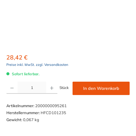
28,42 €
Preise inkl. MwSt. zzgl. Versandkosten
Sofort lieferbar.
Produkt Anzahl: Gib den gewünschten Wert ein oder benutze die Schaltflächen um die Anzahl z
Stück
In den Warenkorb
Artikelnummer:
2000000095261
Herstellernummer:
HFCD101235
Gewicht:
0,067 kg