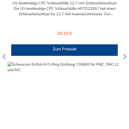
UV-beständige CPC Schlauchtülle 12,7 mm Schlauchanschluss
Die UV-beständige CPC Schlauchtülle HFCD22857 hat einen
Schlauchanschluss für 12,7 mm Innendurchmesser. Der
HFCD22857 besitzt ein Absperrventil. Das Material des
Steckers ist Polysulfon und der Dichtring ist aus EPDM. Das
Verbindungsstück zur Kupplung, mit dem O-Ring, hat ein
Regulärer Preis:
20,10 €
Außenmaß von ≈ 18 mm. Max. Betriebsdruck: Vakuum bis 8,6
bar Max. Betriebstemperatur: -40 °C bis 138 °C Sie können
diese UV-beständige CPC Schlauchtülle mit allen Kupplungen
Zum Produkt
der HFC12- und HFC35/57-Serie kombinieren.