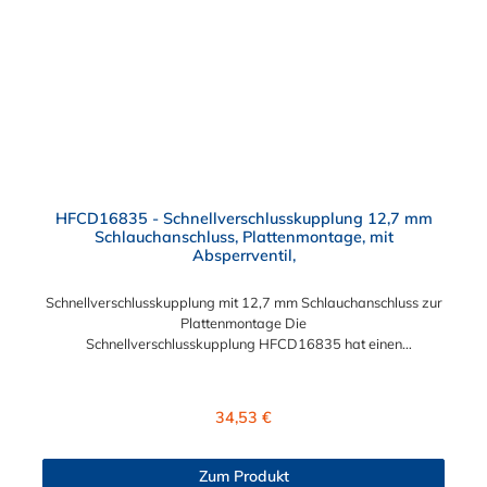
HFCD16835 - Schnellverschlusskupplung 12,7 mm
Schlauchanschluss, Plattenmontage, mit
Absperrventil,
Schnellverschlusskupplung mit 12,7 mm Schlauchanschluss zur
Plattenmontage Die
Schnellverschlusskupplung HFCD16835 hat einen
Schlauchanschluss für 12,7 mm Innendurchmesser. Die
HFCD16835 besitzt ein Absperrventil und eine Überwurfmutter
zur Plattenmontage. Das Material der Kupplung ist Polysulfon
Regulärer Preis:
34,53 €
und der Dichtring ist aus EPDM. Das Verbindungsstück zum
Stecker hat ein Innenmaß von ≈ 25 mm. Max. Betriebsdruck:
Vakuum bis 8,6 bar Max. Betriebstemperatur: -40 °C bis 138
Zum Produkt