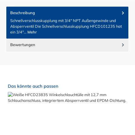
Beschreibung
Schnellverschlusskupplung mit 3/4" NPT Außengewinde und
Absperrventil Die Schnellverschlusskupplung HFCD101235 hat
ein 3/4"…
Mehr
Bewertungen
Produktgalerie überspringen
Das könnte auch passen