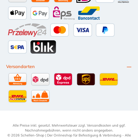
Amazon Pay
Vorkasse per Überweisung
Kauf auf Rechnung (10 Tage Netto)
iDEAL
PayPal
Multiba
Apple Pay
Google Pay
eps
Bancontact
Przelewy24
Kredit- oder Debitkarte
Später Bezahlen
SEPA Lastschrift
BLIK
Versandarten
Selbstabholung
DPD Standardversand
DPD Expressversand - 12 Uhr
UPS Standard International
DHL Standardv
DHL-Versand an Packstation
per Spedition
Alle Preise inkl. gesetzl. Mehrwertsteuer zzgl.
Versandkosten
und ggf.
Nachnahmegebühren, wenn nicht anders angegeben.
© 2026 Schellen-Shop | Der Onlineshop für Befestigung & Verbindung - Alle