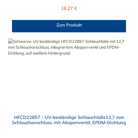
mit dem O-Ring, hat ein Außenmaß von ≈ 18 mm. Max.
Regulärer Preis:
18,27 €
Betriebsdruck: Vakuum bis 8,6 bar Max. Betriebstemperatur:
-40 °C bis 138 °C Sie können diese Schlauchtülle mit allen
Kupplungen der HFC12- und HFC35/57-Serie kombinieren.
Zum Produkt
HFCD22857 - UV-beständige Schlauchtülle12,7 mm
Schlauchanschluss, mit Absperrventil, EPDM-Dichtung