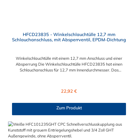
HFCD23835 - Winkelschlauchtülle 12,7 mm
Schlauchanschluss, mit Absperrventil, EPDM-Dichtung
Winkelschlauchtülle mit einem 12,7 mm Anschluss und einer
Absperrung Die Winkelschlauchtülle HFCD23835 hat einen
Schlauchanschluss für 12,7 mm Innendurchmesser. Das
Material des Steckers ist Polysulfon und der Dichtring ist aus
EPDM. Das Verbindungsstück zur Kupplung mit dem O-Ring
hat ein Maß von ≈ 18 mm. Max. Betriebsdruck: Vakuum bis 8,6
Regulärer Preis:
22,92 €
bar Max. Betriebstemperatur: -40 °C bis 138 °C Sie können
diese Winkelschlauchtülle mit allen Kupplungen der HFC35-
und HFC57-Serie kombinieren.
Zum Produkt