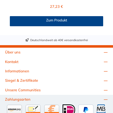
Kupplung ist Polysulfon und der Dichtring ist aus EPDM. Das
Regulärer Preis:
27,23 €
Verbindungsstück zum Stecker, hat ein Innenmaß von ≈ 25 mm.
Max. Betriebsdruck: Vakuum bis 8,6 bar Max.
Betriebstemperatur: -40 °C bis 138 °C Sie können diese
Zum Produkt
Schnellverschlusskupplung mit allen Steckern der
HFC12-, HFC35- und HFC57-Serie kombinieren.
Deutschlandweit ab 40€ versandkostenfrei
Über uns
Kontakt
Informationen
Siegel & Zertifikate
Unsere Communities
Zahlungsarten