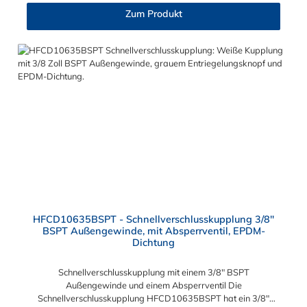
Vakuum bis 8,6 bar Max. Betriebstemperatur: -40 °C bis 138
Zum Produkt
°C Sie können diese Schnellverschlusskupplung mit allen
Steckern der HFC12-, HFC35- und HFC57-Serie kombinieren.
HFCD10635BSPT - Schnellverschlusskupplung 3/8"
BSPT Außengewinde, mit Absperrventil, EPDM-
Dichtung
Schnellverschlusskupplung mit einem 3/8" BSPT
Außengewinde und einem Absperrventil Die
Schnellverschlusskupplung HFCD10635BSPT hat ein 3/8"