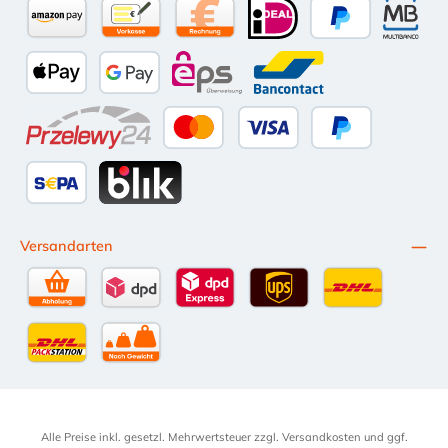
Amazon Pay
Vorkasse per Überweisung
Kauf auf Rechnung (10 Tage Netto)
iDEAL
PayPal
Multiba
Apple Pay
Google Pay
eps
Bancontact
Przelewy24
Kredit- oder Debitkarte
Später Bezahlen
SEPA Lastschrift
BLIK
Versandarten
Selbstabholung
DPD Standardversand
DPD Expressversand - 12 Uhr
UPS Standard International
DHL Standardv
DHL-Versand an Packstation
per Spedition
Alle Preise inkl. gesetzl. Mehrwertsteuer zzgl.
Versandkosten
und ggf.