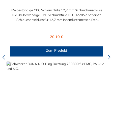
UV-beständige CPC Schlauchtülle 12,7 mm Schlauchanschluss
Die UV-beständige CPC Schlauchtülle HFCD22857 hat einen
Schlauchanschluss für 12,7 mm Innendurchmesser. Der
HFCD22857 besitzt ein Absperrventil. Das Material des
Steckers ist Polysulfon und der Dichtring ist aus EPDM. Das
Verbindungsstück zur Kupplung, mit dem O-Ring, hat ein
Regulärer Preis:
20,10 €
Außenmaß von ≈ 18 mm. Max. Betriebsdruck: Vakuum bis 8,6
bar Max. Betriebstemperatur: -40 °C bis 138 °C Sie können
diese UV-beständige CPC Schlauchtülle mit allen Kupplungen
Zum Produkt
der HFC12- und HFC35/57-Serie kombinieren.