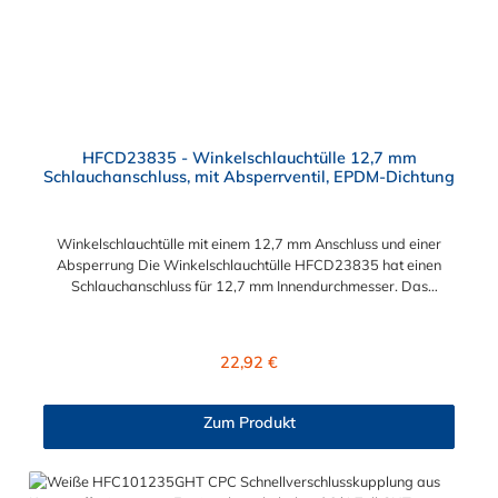
HFCD23835 - Winkelschlauchtülle 12,7 mm
Schlauchanschluss, mit Absperrventil, EPDM-Dichtung
Winkelschlauchtülle mit einem 12,7 mm Anschluss und einer
Absperrung Die Winkelschlauchtülle HFCD23835 hat einen
Schlauchanschluss für 12,7 mm Innendurchmesser. Das
Material des Steckers ist Polysulfon und der Dichtring ist aus
EPDM. Das Verbindungsstück zur Kupplung mit dem O-Ring
hat ein Maß von ≈ 18 mm. Max. Betriebsdruck: Vakuum bis 8,6
Regulärer Preis:
22,92 €
bar Max. Betriebstemperatur: -40 °C bis 138 °C Sie können
diese Winkelschlauchtülle mit allen Kupplungen der HFC35-
und HFC57-Serie kombinieren.
Zum Produkt