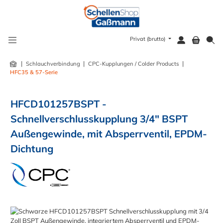
alt springen
Privat (brutto)
|
|
|
Schlauchverbindung
CPC-Kupplungen / Colder Products
HFC35 & 57-Serie
HFCD101257BSPT -
Schnellverschlusskupplung 3/4" BSPT
Außengewinde, mit Absperrventil, EPDM-
Dichtung
Bildergalerie überspringen