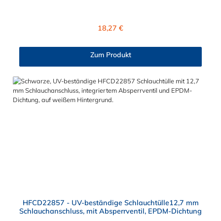
Absperrventil. Das Material des Steckers ist Polysulfon und der
Dichtring ist aus EPDM. Das Verbindungsstück zur Kupplung,
mit dem O-Ring, hat ein Außenmaß von ≈ 18 mm. Max.
Regulärer Preis:
18,27 €
Betriebsdruck: Vakuum bis 8,6 bar Max. Betriebstemperatur:
-40 °C bis 138 °C Sie können diese Schlauchtülle mit allen
Kupplungen der HFC12- und HFC35/57-Serie kombinieren.
Zum Produkt
HFCD22857 - UV-beständige Schlauchtülle12,7 mm
Schlauchanschluss, mit Absperrventil, EPDM-Dichtung