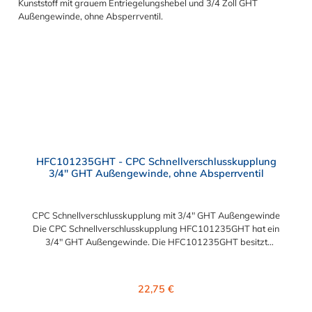
HFC101235GHT - CPC Schnellverschlusskupplung
3/4" GHT Außengewinde, ohne Absperrventil
CPC Schnellverschlusskupplung mit 3/4" GHT Außengewinde
Die CPC Schnellverschlusskupplung HFC101235GHT hat ein
3/4" GHT Außengewinde. Die HFC101235GHT besitzt
kein Absperrventil. Das Material der Kupplung ist Polysulfon.
Das Verbindungsstück zum Stecker, hat ein Innenmaß von ≈ 25
mm. Max. Betriebsdruck: Vakuum bis 8,6 bar Max.
Regulärer Preis:
22,75 €
Betriebstemperatur: -40 °C bis 138 °C Sie können diese CPC
Schnellverschlusskupplung mit allen Steckern der