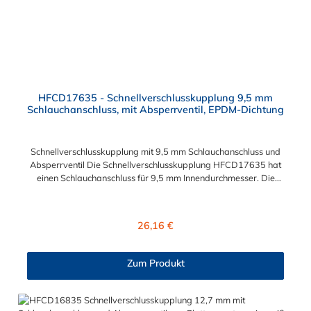
HFCD17635 - Schnellverschlusskupplung 9,5 mm
Schlauchanschluss, mit Absperrventil, EPDM-Dichtung
Schnellverschlusskupplung mit 9,5 mm Schlauchanschluss und
Absperrventil Die Schnellverschlusskupplung HFCD17635 hat
einen Schlauchanschluss für 9,5 mm Innendurchmesser. Die
HFCD17635 besitzt ein Absperrventil. Das Material der
Kupplung ist Polysulfon und der Dichtring ist aus EPDM. Das
Verbindungsstück zum Stecker, hat ein Innenmaß von ≈ 25 mm.
Regulärer Preis:
26,16 €
Max. Betriebsdruck: Vakuum bis 8,6 bar Max.
Betriebstemperatur: -40 °C bis 138 °C Sie können diese
Schnellverschlusskupplung mit allen Steckern der
Zum Produkt
HFC12-, HFC35- und HFC57-Serie kombinieren.