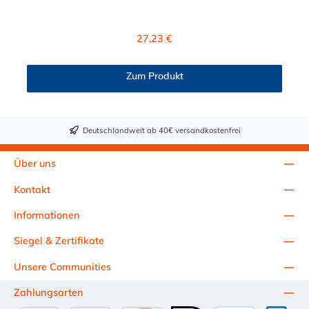
BSPT Außengewinde. Die
HFCD10635BSPT besitzt ein Absperrventil. Das Material der
Kupplung ist Polysulfon und der Dichtring ist aus EPDM. Das
Regulärer Preis:
27,23 €
Verbindungsstück zum Stecker, hat ein Innenmaß von ≈ 25 mm.
Max. Betriebsdruck: Vakuum bis 8,6 bar Max.
Betriebstemperatur: -40 °C bis 138 °C Sie können diese
Zum Produkt
Schnellverschlusskupplung mit allen Steckern der
HFC12-, HFC35- und HFC57-Serie kombinieren.
Deutschlandweit ab 40€ versandkostenfrei
Über uns
Kontakt
Informationen
Siegel & Zertifikate
Unsere Communities
Zahlungsarten