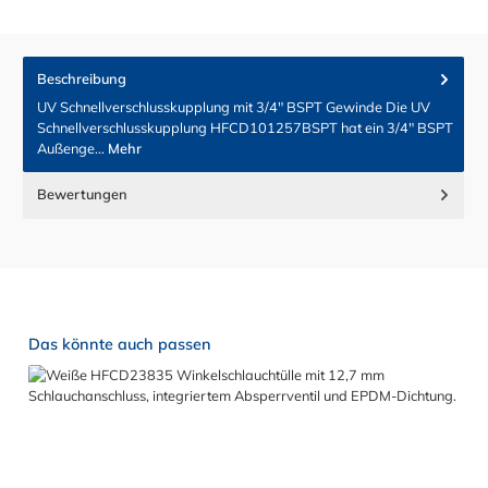
Beschreibung
UV Schnellverschlusskupplung mit 3/4" BSPT Gewinde Die UV
Schnellverschlusskupplung HFCD101257BSPT hat ein 3/4" BSPT
Außenge…
Mehr
Bewertungen
Produktgalerie überspringen
Das könnte auch passen