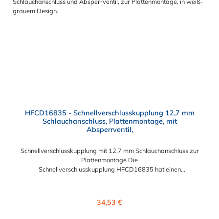
HFCD16835 - Schnellverschlusskupplung 12,7 mm
Schlauchanschluss, Plattenmontage, mit
Absperrventil,
Schnellverschlusskupplung mit 12,7 mm Schlauchanschluss zur
Plattenmontage Die
Schnellverschlusskupplung HFCD16835 hat einen
Schlauchanschluss für 12,7 mm Innendurchmesser. Die
HFCD16835 besitzt ein Absperrventil und eine Überwurfmutter
zur Plattenmontage. Das Material der Kupplung ist Polysulfon
Regulärer Preis:
34,53 €
und der Dichtring ist aus EPDM. Das Verbindungsstück zum
Stecker hat ein Innenmaß von ≈ 25 mm. Max. Betriebsdruck: