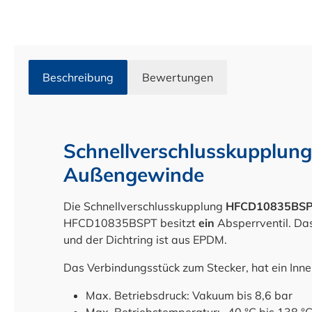
Beschreibung
Bewertungen
Schnellverschlusskupplung
Außengewinde
Die Schnellverschlusskupplung
HFCD10835BS
HFCD10835BSPT besitzt
ein
Absperrventil. Das
und der Dichtring ist aus EPDM.
Das Verbindungsstück zum Stecker, hat ein In
Max. Betriebsdruck: Vakuum bis 8,6 bar