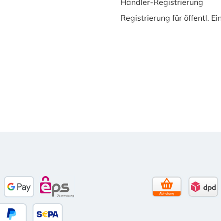
Händler-Registrierung
Registrierung für öffentl. E
to)
e Pay
Google Pay
eps
Selbstabholun
DPD 