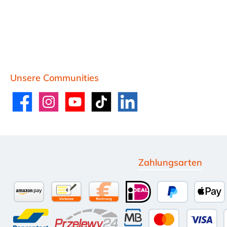
Unsere Communities
Facebook
Instagram
YouTube
TikTok
LinkedIn
Zahlungsarten
Amazon Pay
Vorkasse per Überweisung
Kauf auf Rechnung (10 Tage Net
iDEAL
PayPal
Appl