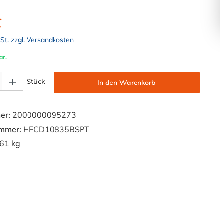
€
wSt. zzgl. Versandkosten
ar.
Gib den gewünschten Wert ein oder benutze die Schaltflächen um die Anzahl zu e
Stück
In den Warenkorb
er:
2000000095273
ummer:
HFCD10835BSPT
61 kg