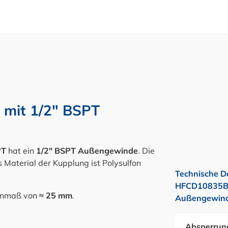
 mit 1/2" BSPT
PT
hat ein
1/2" BSPT Außengewinde
. Die
 Material der Kupplung ist Polysulfon
Technische D
HFCD10835BSP
nenmaß von
≈ 25 mm
.
Außengewinde
Absperrun