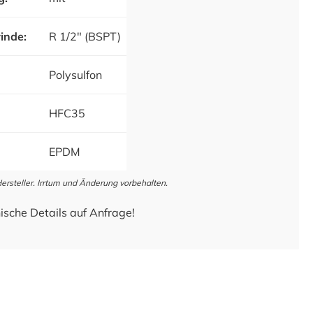
inde:
R 1/2" (BSPT)
Polysulfon
HFC35
EPDM
steller. Irrtum und Änderung vorbehalten.
ische Details auf Anfrage!