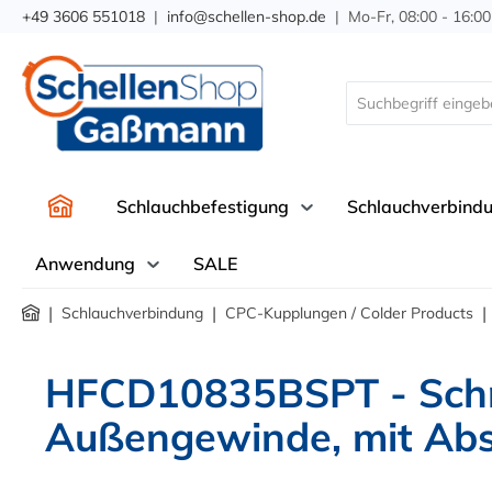
+49 3606 551018
|
info@schellen-shop.de
| Mo-Fr, 08:00 - 16:00
springen
Zur Hauptnavigation springen
Schlauchbefestigung
Schlauchverbind
Anwendung
SALE
|
|
|
Schlauchverbindung
CPC-Kupplungen / Colder Products
HFCD10835BSPT - Schne
Außengewinde, mit Abs