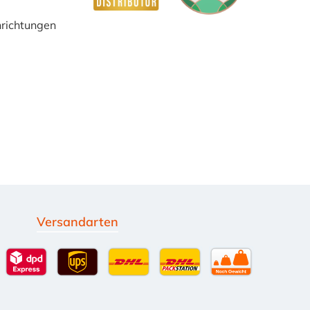
inrichtungen
Versandarten
g
Standardversand
DPD Expressversand - 12 Uhr
UPS Standard International
DHL Standardversand
DHL-Versand an Packsta
per Spedition