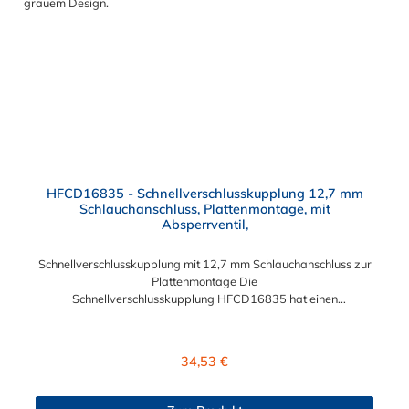
HFCD16835 - Schnellverschlusskupplung 12,7 mm
Schlauchanschluss, Plattenmontage, mit
Absperrventil,
Schnellverschlusskupplung mit 12,7 mm Schlauchanschluss zur
Plattenmontage Die
Schnellverschlusskupplung HFCD16835 hat einen
Schlauchanschluss für 12,7 mm Innendurchmesser. Die
HFCD16835 besitzt ein Absperrventil und eine Überwurfmutter
zur Plattenmontage. Das Material der Kupplung ist Polysulfon
Regulärer Preis:
34,53 €
und der Dichtring ist aus EPDM. Das Verbindungsstück zum
Stecker hat ein Innenmaß von ≈ 25 mm. Max. Betriebsdruck:
Vakuum bis 8,6 bar Max. Betriebstemperatur: -40 °C bis 138