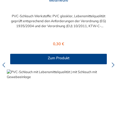
Meterware
PVC-Schlauch Werkstoffe: PVC glasklar, Lebensmittelqualität
geprüft entsprechend den Anforderungen der Verordnung (EG)
1935/2004 und der Verordnung (EU) 10/2011, KTW-C-
geprüft, TÜV-geprüft, LABS-freie Produktion Einsatzbereich:
Druckloses Durchleiten von Flüssigkeiten und Gasen wie
Wasser, Trinkwasser, Argon, Wein, Fruchtsaft, Limonade,
Regulärer Preis:
0,30 €
Mineralwasser, Süßmost und alkoholische Getränke bis 15
Vol% Alkoholgehalt (nicht für Bier in Schankanlagen und
fetthaltige Produkte!). Die durchfließenden Lebensmittel sollten
Zum Produkt
+40°C nicht überschreiten. Eine Geschmacksprobe ist ratsam.
Bei der Durchleitung von Lebensmitteln und Trinkwasser ist der
Schlauch vor dem Ersteinsatz unbedingt sorgfältig zu reinigen