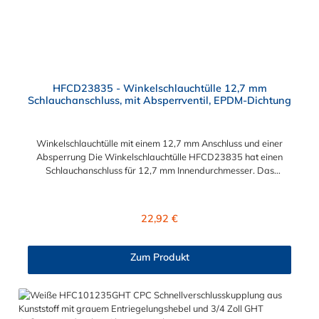
HFCD23835 - Winkelschlauchtülle 12,7 mm
Schlauchanschluss, mit Absperrventil, EPDM-Dichtung
Winkelschlauchtülle mit einem 12,7 mm Anschluss und einer
Absperrung Die Winkelschlauchtülle HFCD23835 hat einen
Schlauchanschluss für 12,7 mm Innendurchmesser. Das
Material des Steckers ist Polysulfon und der Dichtring ist aus
EPDM. Das Verbindungsstück zur Kupplung mit dem O-Ring
hat ein Maß von ≈ 18 mm. Max. Betriebsdruck: Vakuum bis 8,6
Regulärer Preis:
22,92 €
bar Max. Betriebstemperatur: -40 °C bis 138 °C Sie können
diese Winkelschlauchtülle mit allen Kupplungen der HFC35-
und HFC57-Serie kombinieren.
Zum Produkt