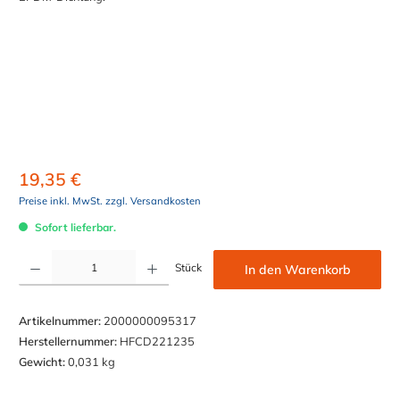
19,35 €
Preise inkl. MwSt. zzgl. Versandkosten
Sofort lieferbar.
Produkt Anzahl: Gib den gewünschten Wert ein oder benutze die Schaltflächen um die Anzahl z
Stück
In den Warenkorb
Artikelnummer:
2000000095317
Herstellernummer:
HFCD221235
Gewicht:
0,031 kg