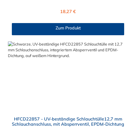
Dichtring ist aus EPDM. Das Verbindungsstück zur Kupplung,
mit dem O-Ring, hat ein Außenmaß von ≈ 18 mm. Max.
Regulärer Preis:
18,27 €
Betriebsdruck: Vakuum bis 8,6 bar Max. Betriebstemperatur:
-40 °C bis 138 °C Sie können diese Schlauchtülle mit allen
Kupplungen der HFC12- und HFC35/57-Serie kombinieren.
Zum Produkt
HFCD22857 - UV-beständige Schlauchtülle12,7 mm
Schlauchanschluss, mit Absperrventil, EPDM-Dichtung