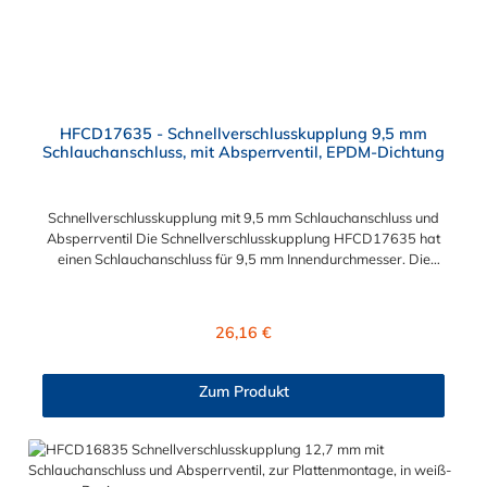
HFCD17635 - Schnellverschlusskupplung 9,5 mm
Schlauchanschluss, mit Absperrventil, EPDM-Dichtung
Schnellverschlusskupplung mit 9,5 mm Schlauchanschluss und
Absperrventil Die Schnellverschlusskupplung HFCD17635 hat
einen Schlauchanschluss für 9,5 mm Innendurchmesser. Die
HFCD17635 besitzt ein Absperrventil. Das Material der
Kupplung ist Polysulfon und der Dichtring ist aus EPDM. Das
Verbindungsstück zum Stecker, hat ein Innenmaß von ≈ 25 mm.
Regulärer Preis:
26,16 €
Max. Betriebsdruck: Vakuum bis 8,6 bar Max.
Betriebstemperatur: -40 °C bis 138 °C Sie können diese
Schnellverschlusskupplung mit allen Steckern der
Zum Produkt
HFC12-, HFC35- und HFC57-Serie kombinieren.