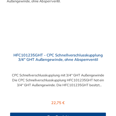
HFC101235GHT - CPC Schnellverschlusskupplung
3/4" GHT Außengewinde, ohne Absperrventil
CPC Schnellverschlusskupplung mit 3/4" GHT Außengewinde
Die CPC Schnellverschlusskupplung HFC101235GHT hat ein
3/4" GHT Außengewinde. Die HFC101235GHT besitzt
kein Absperrventil. Das Material der Kupplung ist Polysulfon.
Das Verbindungsstück zum Stecker, hat ein Innenmaß von ≈ 25
mm. Max. Betriebsdruck: Vakuum bis 8,6 bar Max.
Regulärer Preis:
22,75 €
Betriebstemperatur: -40 °C bis 138 °C Sie können diese CPC
Schnellverschlusskupplung mit allen Steckern der
HFC12-, HFC35- und HFC57-Serie kombinieren.