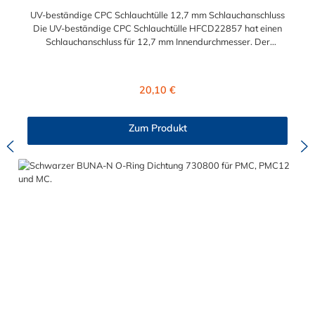
UV-beständige CPC Schlauchtülle 12,7 mm Schlauchanschluss
Die UV-beständige CPC Schlauchtülle HFCD22857 hat einen
Schlauchanschluss für 12,7 mm Innendurchmesser. Der
HFCD22857 besitzt ein Absperrventil. Das Material des
Steckers ist Polysulfon und der Dichtring ist aus EPDM. Das
Verbindungsstück zur Kupplung, mit dem O-Ring, hat ein
Regulärer Preis:
20,10 €
Außenmaß von ≈ 18 mm. Max. Betriebsdruck: Vakuum bis 8,6
bar Max. Betriebstemperatur: -40 °C bis 138 °C Sie können
diese UV-beständige CPC Schlauchtülle mit allen Kupplungen
Zum Produkt
der HFC12- und HFC35/57-Serie kombinieren.