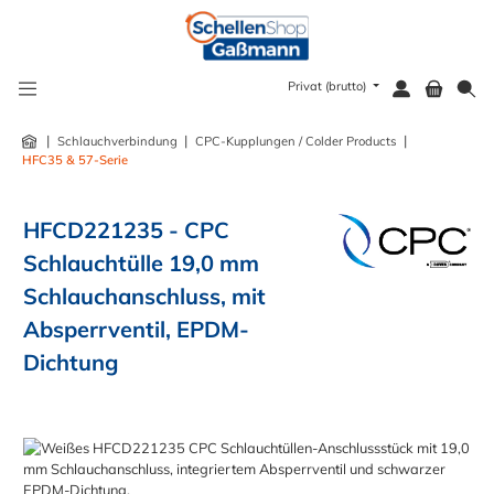
alt springen
Privat (brutto)
|
|
|
Schlauchverbindung
CPC-Kupplungen / Colder Products
HFC35 & 57-Serie
HFCD221235 - CPC
Schlauchtülle 19,0 mm
Schlauchanschluss, mit
Absperrventil, EPDM-
Dichtung
Bildergalerie überspringen