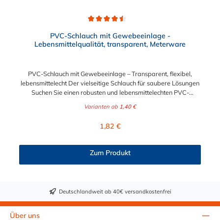
Durchschnittliche Bewertung von 4.5 von 5 Sternen
PVC-Schlauch mit Gewebeeinlage -
Lebensmittelqualität, transparent, Meterware
PVC-Schlauch mit Gewebeeinlage – Transparent, flexibel,
lebensmittelecht Der vielseitige Schlauch für saubere Lösungen
Suchen Sie einen robusten und lebensmittelechten PVC-
Schlauch für vielfältige Anwendungen in Haushalt, Industrie
Varianten ab
1,40 €
oder Gastronomie? Unser transparenter PVC-Schlauch mit
Gewebeeinlage erfüllt höchste Anforderungen – und das als
Regulärer Preis:
1,82 €
Meterware für maximale Flexibilität. Geprüfte Qualität für
sensible Anwendungen Dieser Druckschlauch besteht aus einer
Innenseele und Außendecke aus PVC sowie einer
Zum Produkt
stabilisierenden Textil-Gewebeeinlage. Er wird TÜV-geprüft
und LABS-frei produziert. In der transparenten und
leuchtgrünen Variante ist er zusätzlich lebensmittelecht gemäß
Verordnung (EG) 1935/2004 und (EU) 10/2011 (Simulanzien A,
Deutschlandweit ab 40€ versandkostenfrei
B, C). Nur der Typ transparent erfüllt darüber hinaus KTW-C
sowie FDA 175.300. Verfügbare Schlauchinnendurchmesser: 4
mm 6 mm 9 mm 13 mm 16 mm 19 mm 25 mm Für Wasser,
Über uns