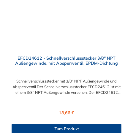
EFCD24612 - Schnellverschlussstecker 3/8" NPT
Außengewinde, mit Absperrventil, EPDM-Dichtung
Schnellverschlussstecker mit 3/8" NPT Außengewinde und
Absperrventil Der Schnellverschlussstecker EFCD24612 ist mit
einem 3/8" NPT Außengewinde versehen. Der EFCD24612
Schnellverschlussstecker besitzt ein Absperrventil. Das Material
des Steckers ist Polypropylen und der Dichtring ist aus EPDM.
Das Verbindungsstück zur Kupplung mit dem O-Ring, hat ein
Regulärer Preis:
18,66 €
Maß von ≈ 11 mm. Max. Betriebsdruck: Vakuum bis 7,2 bar
Max. Betriebstemperatur: 0 °C bis 71 °C Sie können diesen
Schnellverschlussstecker mit allen CPC Kupplungen der EFC12-
Zum Produkt
Serie kombinieren.