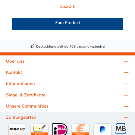
Absperrventil. Das Material des CPC Steckers ist Polypropylen
Regulärer Preis:
16,22 €
und der Dichtring ist aus EPDM. Das Verbindungsstück zur CPC
Kupplung mit dem O-Ring, hat ein Maß von ≈ 11 mm. Max.
Betriebsdruck: Vakuum bis 7,2 bar Max. Betriebstemperatur: 0
Zum Produkt
°C bis 71 °C Sie können diesen Schnellverschlussstecker mit
allen CPC Kupplungen der EFC12- Serie kombinieren.
Deutschlandweit ab 40€ versandkostenfrei
Über uns
Kontakt
Informationen
Siegel & Zertifikate
Unsere Communities
Zahlungsarten