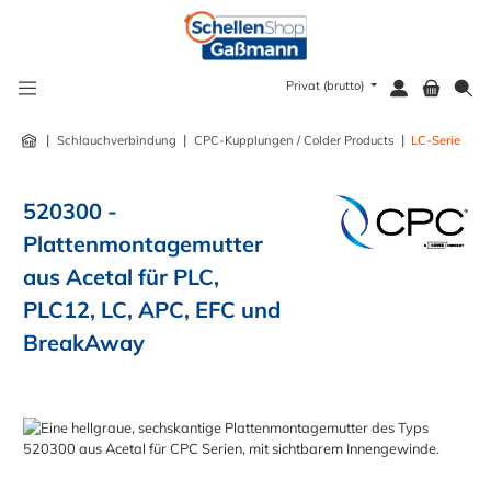
alt springen
Privat (brutto)
|
|
|
Schlauchverbindung
CPC-Kupplungen / Colder Products
LC-Serie
520300 -
Plattenmontagemutter
aus Acetal für PLC,
PLC12, LC, APC, EFC und
BreakAway
Bildergalerie überspringen