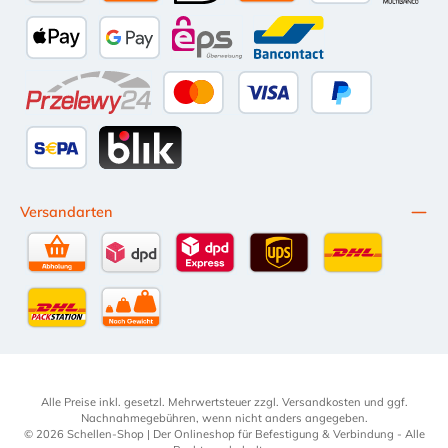
Amazon Pay
Vorkasse per Überweisung
iDEAL
Kauf auf Rechnung (10 Tage Ne
PayPal
Multiba
Apple Pay
Google Pay
eps
Bancontact
Przelewy24
Kredit- oder Debitkarte
Später Bezahlen
SEPA Lastschrift
BLIK
Versandarten
Selbstabholung
DPD Standardversand
DPD Expressversand - 12 Uhr
UPS Standard International
DHL Standardv
DHL-Versand an Packstation
per Spedition
Alle Preise inkl. gesetzl. Mehrwertsteuer zzgl.
Versandkosten
und ggf.
Nachnahmegebühren, wenn nicht anders angegeben.
© 2026 Schellen-Shop | Der Onlineshop für Befestigung & Verbindung - Alle