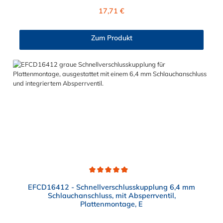
mit dem O-Ring, hat ein Maß von ≈ 11 mm. Max. Betriebsdruck:
Regulärer Preis:
17,71 €
Vakuum bis 7,2 bar Max. Betriebstemperatur: 0 °C bis 71 °C
Sie können diesen Schnellverschlussstecker mit allen CPC
Kupplungen der EFC12- Serie kombinieren.
Zum Produkt
Durchschnittliche Bewertung von 5 von 5 Sternen
EFCD16412 - Schnellverschlusskupplung 6,4 mm
Schlauchanschluss, mit Absperrventil,
Plattenmontage, E