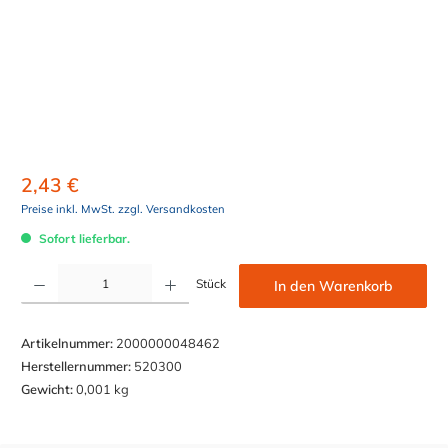
2,43 €
Preise inkl. MwSt. zzgl. Versandkosten
Sofort lieferbar.
Produkt Anzahl: Gib den gewünschten Wert ein oder benutze die Schaltflächen um die Anzahl z
Stück
In den Warenkorb
Artikelnummer:
2000000048462
Herstellernummer:
520300
Gewicht:
0,001 kg