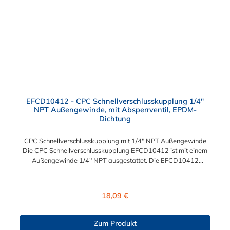
EFCD10412 - CPC Schnellverschlusskupplung 1/4"
NPT Außengewinde, mit Absperrventil, EPDM-
Dichtung
CPC Schnellverschlusskupplung mit 1/4" NPT Außengewinde
Die CPC Schnellverschlusskupplung EFCD10412 ist mit einem
Außengewinde 1/4" NPT ausgestattet. Die EFCD10412
Schnellverschlusskupplung besitzt ein Absperrventil. Das
Material der Schnellverschlusskupplung ist Polypropylen und
der Dichtring ist aus EPDM. Das Verbindungsstück zum
Regulärer Preis:
18,09 €
Stecker, hat ein Innenmaß von ≈ 13 mm. Max. Betriebsdruck:
Vakuum bis 7,2 bar Max. Betriebstemperatur: 0 °C bis 71 °C
Sie können diese Schnellverschlusskupplung mit allen Steckern
Zum Produkt
der EFC12- Serie kombinieren.