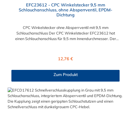
EFC23612 - CPC Winkelstecker 9,5 mm
Schlauchanschluss, ohne Absperrventil, EPDM-
Dichtung
CPC Winkelstecker ohne Absperrventil mit 9,5 mm
Schlauchanschluss Der CPC Winkelstecker EFC23612 hat
einen Schlauchanschluss für 9,5 mm Innendurchmesser. Der
EFC23612 CPC Winkelstecker besitzt kein Absperrventil. Das
Material des Steckers ist Polypropylen und der Dichtring ist aus
EPDM. Das Verbindungsstück zur CPC Kupplung mit dem O-
Regulärer Preis:
12,76 €
Ring, hat ein Maß von ≈ 11 mm. Max. Betriebsdruck: Vakuum
bis 7,2 bar Max. Betriebstemperatur: 0 °C bis 71 °C Sie können
diesen Winkelstecker mit allen Kupplungen der EFC12- Serie
Zum Produkt
kombinieren.