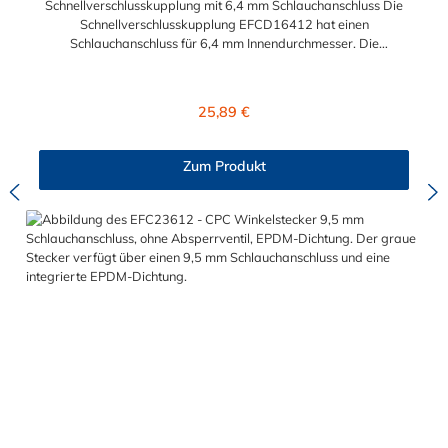
Schnellverschlusskupplung mit 6,4 mm Schlauchanschluss Die
Schnellverschlusskupplung EFCD16412 hat einen
Schlauchanschluss für 6,4 mm Innendurchmesser. Die
EFCD16412 besitzt ein Absperrventil und ist mit einer
Überwurfmutter zur Plattenmontage ausgestattet. Das
Material der Schnellverschlusskupplung ist Polypropylen und
Regulärer Preis:
25,89 €
der Dichtring ist aus EPDM. Das Verbindungsstück zum
Stecker, hat ein Innenmaß von ≈ 13 mm. Max. Betriebsdruck:
Vakuum bis 7,2 bar Max. Betriebstemperatur: 0 °C bis 71 °C
Zum Produkt
Sie können diese Schnellverschlusskupplung mit allen Steckern
der EFC12- Serie kombinieren.