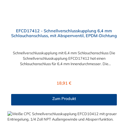
EFCD17412 - Schnellverschlusskupplung 6,4 mm
Schlauchanschluss, mit Absperrventil, EPDM-Dichtung
Schnellverschlusskupplung mit 6,4 mm Schlauchanschluss Die
Schnellverschlusskupplung EFCD17412 hat einen
Schlauchanschluss für 6,4 mm Innendurchmesser. Die
EFCD17412 besitzt ein Absperrventil. Das Material der
Schnellverschlusskupplung ist Polypropylen und der Dichtring
ist aus EPDM. Das Verbindungsstück zum Stecker, hat ein
Regulärer Preis:
18,91 €
Innenmaß von ≈ 13 mm. Max. Betriebsdruck: Vakuum bis 7,2
bar Max. Betriebstemperatur: 0 °C bis 71 °C Sie können diese
Schnellverschlusskupplung mit allen CPC Steckern der EFC12-
Zum Produkt
Serie kombinieren.