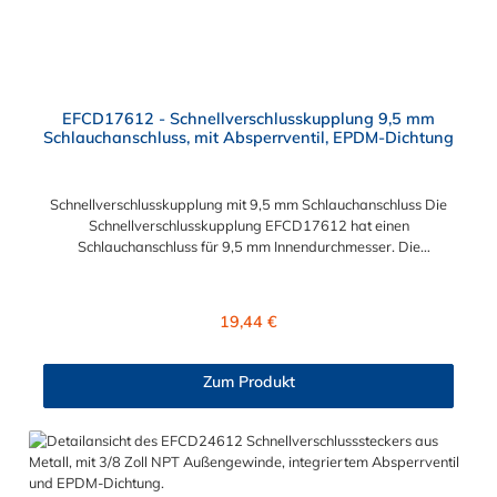
EFCD17612 - Schnellverschlusskupplung 9,5 mm
Schlauchanschluss, mit Absperrventil, EPDM-Dichtung
Schnellverschlusskupplung mit 9,5 mm Schlauchanschluss Die
Schnellverschlusskupplung EFCD17612 hat einen
Schlauchanschluss für 9,5 mm Innendurchmesser. Die
EFCD17612 Schnellverschlusskupplung besitzt ein
Absperrventil. Das Material der Schnellverschlusskupplung ist
Polypropylen und der Dichtring ist aus EPDM. Max.
Regulärer Preis:
19,44 €
Betriebsdruck: Vakuum bis 7,2 bar Max. Betriebstemperatur: 0
°C bis 71 °C Das Verbindungsstück zum Stecker, hat ein
Innenmaß von ≈ 13 mm. Sie können diese
Zum Produkt
Schnellverschlusskupplung mit allen CPC Steckern der EFC12-
Serie kombinieren.