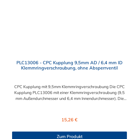
Steckverbindersystem, das eine mechanische Verbindungen
bietet. Es wird in einer Vielzahl von Anwendungen in der
Industrie eingesetzt.
PLC13006 - CPC Kupplung 9,5mm AD / 6,4 mm ID
Klemmringverschraubung, ohne Absperrventil
CPC Kupplung mit 9,5mm Klemmringverschraubung Die CPC
Kupplung PLC13006 mit einer Klemmringverschraubung (9,5
mm Außendurchmesser und 6,4 mm Innendurchmesser). Die
PLC13006 besitzt kein Absperrventil. Das Material der CPC
Kupplung ist Acetal und der Dichtring ist aus Buna-N gefertigt.
Das Verbindungsstück zum CPC Stecker hat ein Maß von ≈
Regulärer Preis:
15,26 €
11,1 mm. Sie können diese CPC Kupplung mit allen CPC
Steckern der PLC-, PLC12- und LC- Serie kombinieren. Die
CPC-Serie bietet eine große Auswahl an Konfigurationen, um
Zum Produkt