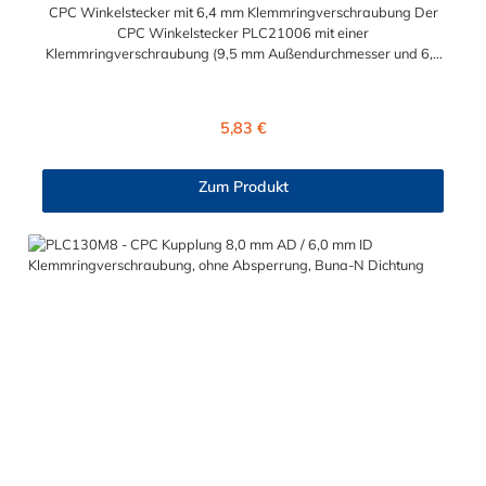
CPC Winkelstecker mit 6,4 mm Klemmringverschraubung Der
CPC Winkelstecker PLC21006 mit einer
Klemmringverschraubung (9,5 mm Außendurchmesser und 6,4
mm Innendurchmesser). Der PLC21006 besitzt kein
Absperrventil. Das Material des CPC Stecker ist Acetal und der
Dichtring ist aus Buna-N gefertigt. Das Verbindungsstück hat
Regulärer Preis:
5,83 €
ein Maß von ≈ 11,1 mm. Sie können diesen CPC Stecker mit den
Serien der Baureihe PLC-, PLC12- und LC- kombinieren. Die
CPC-Serie bietet eine große Auswahl an Konfigurationen, um
Zum Produkt
die Anforderungen der anspruchsvollsten Anwendungen für
Industrie, Biopharmazie, Medizin und Verpackungsindustrie zu
erfüllen. Die Colder Products Company Serie ist ein
leistungsstarkes, hochzuverlässiges Steckverbindersystem, das
eine mechanische Verbindungen bietet. Es wird in einer Vielzahl
von Anwendungen in der Industrie eingesetzt.