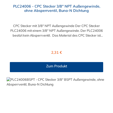
PLC24006 - CPC Stecker 3/8" NPT Außengewinde,
ohne Absperrventil, Buna-N Dichtung
CPC Stecker mit 3/8" NPT Außengewinde Der CPC Stecker
PLC24006 mit einem 3/8" NPT Außengewinde. Der PLC24006
besitzt kein Absperrventil. Das Material des CPC Stecker ist
Acetal und der Dichtring ist aus Buna-N gefertigt. Das
Verbindungsstück hat ein Maß von ≈ 11,1 mm. Sie können
diesen CPC Stecker mit den Serien der Baureihe PLC-, PLC12-
Regulärer Preis:
2,31 €
und LC- kombinieren. Die CPC-Serie bietet eine große Auswahl
an Konfigurationen, um die Anforderungen der
anspruchsvollsten Anwendungen für Industrie, Biopharmazie,
Zum Produkt
Medizin und Verpackungsindustrie zu erfüllen. Die Colder
Products Company Serie ist ein leistungsstarkes,
hochzuverlässiges Steckverbindersystem, das eine
mechanische Verbindungen bietet. Es wird in einer Vielzahl von
Anwendungen in der Industrie eingesetzt.