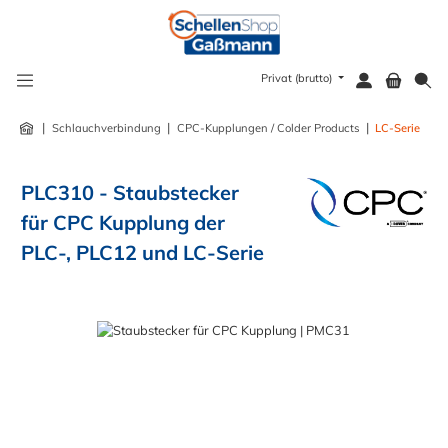
alt springen
Privat (brutto)
|
|
|
Schlauchverbindung
CPC-Kupplungen / Colder Products
LC-Serie
PLC310 - Staubstecker
für CPC Kupplung der
PLC-, PLC12 und LC-Serie
Bildergalerie überspringen