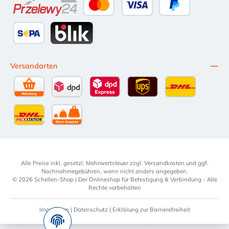
Przelewy24
Kredit- oder Debitkarte
Später Bezahlen
SEPA Lastschrift
BLIK
Versandarten
Selbstabholung
DPD Standardversand
DPD Expressversand - 12 Uhr
UPS Standard International
DHL Standardv
DHL-Versand an Packstation
per Spedition
Alle Preise inkl. gesetzl. Mehrwertsteuer zzgl.
Versandkosten
und ggf.
Nachnahmegebühren, wenn nicht anders angegeben.
© 2026 Schellen-Shop | Der Onlineshop für Befestigung & Verbindung - Alle
Rechte vorbehalten
Impressum
|
Datenschutz
|
Erklärung zur Barrierefreiheit