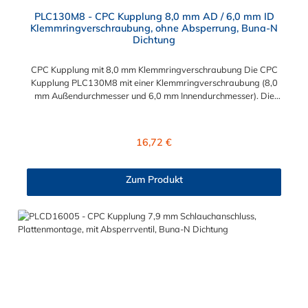
PLC130M8 - CPC Kupplung 8,0 mm AD / 6,0 mm ID
Klemmringverschraubung, ohne Absperrung, Buna-N
Dichtung
CPC Kupplung mit 8,0 mm Klemmringverschraubung Die CPC
Kupplung PLC130M8 mit einer Klemmringverschraubung (8,0
mm Außendurchmesser und 6,0 mm Innendurchmesser). Die
PLC130M8 besitzt kein Absperrventil. Das Material der CPC
Kupplung ist Acetal und der Dichtring ist aus Buna-N gefertigt.
Das Verbindungsstück zum CPC Stecker hat ein Maß von ≈
Regulärer Preis:
16,72 €
11,1 mm. Sie können diese CPC Kupplung mit allen CPC
Steckern der PLC-, PLC12- und LC- Serie kombinieren. Die
CPC-Serie bietet eine große Auswahl an Konfigurationen, um
Zum Produkt
die Anforderungen der anspruchsvollsten Anwendungen für
Industrie, Biopharmazie, Medizin und Verpackungsindustrie zu
erfüllen. Die Colder Products Company Serie ist ein
leistungsstarkes, hochzuverlässiges Steckverbindersystem, das
eine mechanische Verbindungen bietet. Es wird in einer Vielzahl
von Anwendungen in der Industrie eingesetzt.