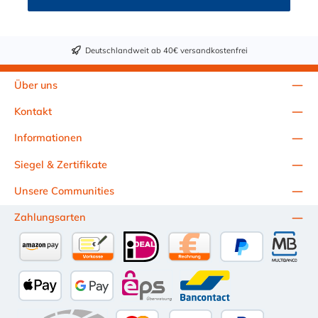
die Anforderungen der anspruchsvollsten Anwendungen für
Industrie, Biopharmazie, Medizin und Verpackungsindustrie zu
erfüllen. Die Colder Products Company Serie ist ein
leistungsstarkes, hochzuverlässiges Steckverbindersystem, das
Deutschlandweit ab 40€ versandkostenfrei
eine mechanische Verbindungen bietet. Es wird in einer Vielzahl
von Anwendungen in der Industrie eingesetzt.
Über uns
Kontakt
Informationen
Siegel & Zertifikate
Unsere Communities
Zahlungsarten
Amazon Pay
Vorkasse per Überweisung
iDEAL
Kauf auf Rechnung (10 Tage Ne
PayPal
Multiba
Apple Pay
Google Pay
eps
Bancontact