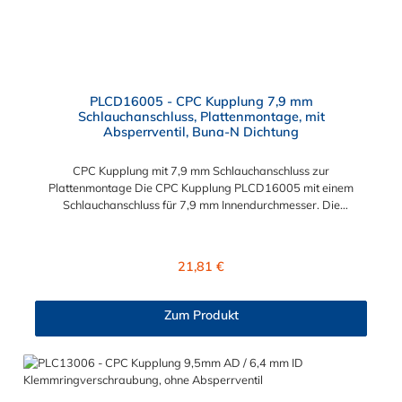
PLCD16005 - CPC Kupplung 7,9 mm
Schlauchanschluss, Plattenmontage, mit
Absperrventil, Buna-N Dichtung
CPC Kupplung mit 7,9 mm Schlauchanschluss zur
Plattenmontage Die CPC Kupplung PLCD16005 mit einem
Schlauchanschluss für 7,9 mm Innendurchmesser. Die
PLCD16005 besitzt ein Absperrventil, ist jedoch mit einer
Überwurfmutter zur Plattenmontage ausgestattet. Das
Material der CPC Kupplung ist Acetal und der Dichtring ist aus
Regulärer Preis:
21,81 €
Buna-N gefertigt. Das Verbindungsstück zum CPC Stecker hat
ein Maß von ≈ 11,1 mm. Sie können diese CPC Kupplung mit
allen CPC Steckern der PLC-, PLC12- und LC- Serie
Zum Produkt
kombinieren. Die CPC-Serie bietet eine große Auswahl an
Konfigurationen, um die Anforderungen der anspruchsvollsten
Anwendungen für Industrie, Biopharmazie, Medizin und
Verpackungsindustrie zu erfüllen. Die Colder Products
Company Serie ist ein leistungsstarkes, hochzuverlässiges