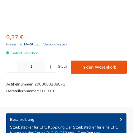
0,37 €
Preise inkl. MwSt. zzgl. Versandkosten
Sofort lieferbar.
Produkt Anzahl: Gib den gewünschten Wert ein oder benutze die Schaltflächen um die Anzahl z
Stück
In den Warenkorb
Artikelnummer:
2000000288871
Herstellernummer:
PLC310
Beschreibung
Staubstecker für CPC Kupplung Der Staubstecker für eine CPC
Kupplung der Serien PLC, PLC12 und LC schützt vor