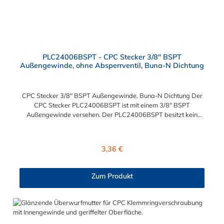
PLC24006BSPT - CPC Stecker 3/8" BSPT
Außengewinde, ohne Absperrventil, Buna-N Dichtung
CPC Stecker 3/8" BSPT Außengewinde, Buna-N Dichtung Der
CPC Stecker PLC24006BSPT ist mit einem 3/8" BSPT
Außengewinde versehen. Der PLC24006BSPT besitzt kein
Absperrventil. Das Material des Steckers ist Acetal und der
Dichtring ist aus Buna-N. Das Verbindungsstück zur Kupplung,
mit dem O-Ring, hat ein Außenmaß von ≈ 11,1 mm. Sie können
Regulärer Preis:
3,36 €
diesen Stecker mit allen Kupplungen der PLC-, PLC12- und LC-
Serie kombinieren.
Zum Produkt