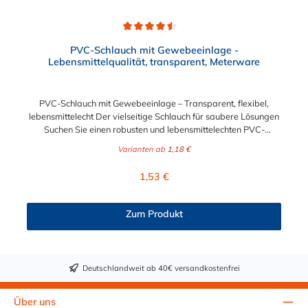
Durchschnittliche Bewertung von 4.5 von 5 Sternen
PVC-Schlauch mit Gewebeeinlage -
Lebensmittelqualität, transparent, Meterware
PVC-Schlauch mit Gewebeeinlage – Transparent, flexibel,
lebensmittelecht Der vielseitige Schlauch für saubere Lösungen
Suchen Sie einen robusten und lebensmittelechten PVC-
Schlauch für vielfältige Anwendungen in Haushalt, Industrie
Varianten ab
1,18 €
oder Gastronomie? Unser transparenter PVC-Schlauch mit
Gewebeeinlage erfüllt höchste Anforderungen – und das als
Regulärer Preis:
1,53 €
Meterware für maximale Flexibilität. Geprüfte Qualität für
sensible Anwendungen Dieser Druckschlauch besteht aus einer
Innenseele und Außendecke aus PVC sowie einer
Zum Produkt
stabilisierenden Textil-Gewebeeinlage. Er wird TÜV-geprüft
und LABS-frei produziert. In der transparenten und
leuchtgrünen Variante ist er zusätzlich lebensmittelecht gemäß
Verordnung (EG) 1935/2004 und (EU) 10/2011 (Simulanzien A,
Deutschlandweit ab 40€ versandkostenfrei
B, C). Nur der Typ transparent erfüllt darüber hinaus KTW-C
sowie FDA 175.300. Verfügbare Schlauchinnendurchmesser: 4
mm 6 mm 9 mm 13 mm 16 mm 19 mm 25 mm Für Wasser,
Über uns