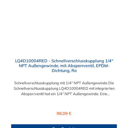
Schlauchsteckverbindung der CPC LQ4-Serie ist ideal
für Flüssigkühlsysteme. Sie können diese Schlauchtülle mit allen
Schnellverschlusskupplungen und Schlauchsteckern der LQ4-
Serie kombinieren.
LQ4D10004RED - Schnellverschlusskupplung 1/4"
NPT Außengewinde, mit Absperrventil, EPDM-
Dichtung, Ro
Schnellverschlusskupplung mit 1/4" NPT Außengewinde Die
Schnellverschlusskupplung LQ4D10004RED mit integrierten
Absperrventil hat ein 1/4" NPT Außengewinde. Eine
Tropfenbildung wird bei der CPC LQ4 Serie durch eine spezielle
Ventiltechnologie reduziert, sodass beispielsweise verbaute
Elektronikteile geschützt sind. Das Material der Kupplung ist
Regulärer Preis:
98,09 €
Messing verchromt und der Dichtring ist aus EPDM. Max.
Betriebsdruck: Vakuum bis 8,3 bar Max. Betriebstemperatur:
-17 °C bis 115 °C Farbe: Rot