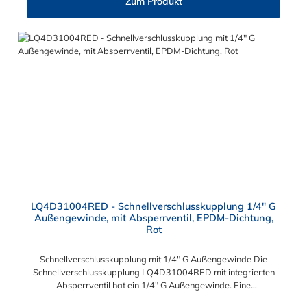
Zum Produkt
Diese Messing Schlauchtülle ist für lange Einsatzzeiten geeignet
und bietet auch bei Kälteanwendungen eine hohe
Durchflusskapazität. Die Schlauchsteckverbindung der CPC
LQ4-Serie ist ideal für Flüssigkühlsysteme. Sie können
diese Schlauchtülle mit allen Schnellverschlusskupplungen und
Schlauchsteckern der LQ4-Serie kombinieren.
LQ4D31004RED - Schnellverschlusskupplung 1/4" G
Außengewinde, mit Absperrventil, EPDM-Dichtung,
Rot
Schnellverschlusskupplung mit 1/4" G Außengewinde Die
Schnellverschlusskupplung LQ4D31004RED mit integrierten
Absperrventil hat ein 1/4" G Außengewinde. Eine
Tropfenbildung wird bei der CPC LQ4 Serie durch eine spezielle