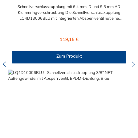
Schnellverschlusskupplung mit 6,4 mm ID und 9,5 mm AD
Klemmringverschraubung Die Schnellverschlusskupplung
LQ4D13006BLU mit integrierten Absperrventil hat eine
Klemmringverschraubung (9,5 mm Außendurchmesser und 6,4
mm Innendurchmesser). Eine Tropfenbildung wird bei der CPC
LQ4 Serie durch eine spezielle Ventiltechnologie reduziert,
Regulärer Preis:
119,15 €
sodass beispielsweise verbaute Elektronikteile geschützt sind.
Das Material der Kupplung ist Messing verchromt und der
Dichtring ist aus EPDM. Max. Betriebsdruck: Vakuum bis 8,3
Zum Produkt
bar Max. Betriebstemperatur: -17 °C bis 115 °C Farbe: Blau
Diese Schnellverschlusskupplung ist auch für lange
Einsatzzeiten geeignet und bietet auch bei Kälteanwendungen
eine hohe Durchflusskapazität. Der Schnellverschluss der CPC
LQ4-Serie ist ideal für Flüssigkühlsysteme. Sie können diese
Schnellverschlusskupplung mit allen Schlauchtüllen und
Schlauchsteckern der LQ4-Serie kombinieren.