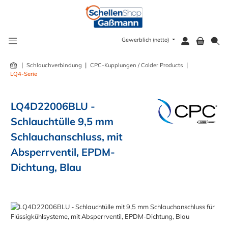
alt springen
Gewerblich (netto)
|
|
|
Schlauchverbindung
CPC-Kupplungen / Colder Products
LQ4-Serie
LQ4D22006BLU -
Schlauchtülle 9,5 mm
Schlauchanschluss, mit
Absperrventil, EPDM-
Dichtung, Blau
Bildergalerie überspringen