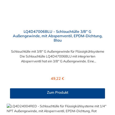
LQ4D47006BLU - Schlauchtülle 3/8" G
Außengewinde, mit Absperrventil, EPDM-Dichtung,
Blau
Schlauchtülle mit 3/8" G Außengewinde für Flüssigkühlsysteme
Die Schlauchtülle LQ4D47006BLU mit integrierten
Absperrventil hat ein 3/8" G Außengewinde. Eine
Tropfenbildung wird bei der CPC LQ4 Serie durch eine spezielle
Ventiltechnologie reduziert, sodass beispielsweise verbaute
Elektronikteile geschützt sind. Das Material der Schlauchtülle ist
Regulärer Preis:
49,22 €
Messing verchromt und der Dichtring ist aus EPDM gefertigt.
Max. Betriebsdruck: Vakuum bis 8,3 bar Max.
Betriebstemperatur: -17 °C bis 115 °C Farbe: Blau Diese
Zum Produkt
Messing Schlauchtülle ist für lange Einsatzzeiten geeignet und
bietet auch bei Kälteanwendungen eine hohe
Durchflusskapazität. Die Schlauchsteckverbindung der CPC
LQ4-Serie ist ideal für Flüssigkühlsysteme. Sie können diese
Schlauchtülle mit allen Schnellverschlusskupplungen und