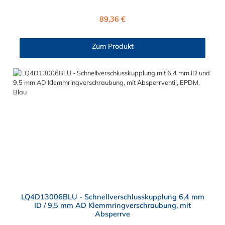
Ventiltechnologie reduziert, sodass beispielsweise verbaute
Elektronikteile geschützt sind. Das Material der Kupplung ist
Regulärer Preis:
89,36 €
Messing verchromt und der Dichtring ist aus EPDM. Max.
Betriebsdruck: Vakuum bis 8,3 bar Max. Betriebstemperatur:
-17 °C bis 115 °C Farbe: Blau Diese Schnellverschlusskupplung
Zum Produkt
ist auch für lange Einsatzzeiten geeignet und bietet auch bei
Kälteanwendungen eine hohe Durchflusskapazität. Der
Schnellverschluss der CPC LQ4-Serie ist ideal für
Flüssigkühlsysteme. Sie können diese
Schnellverschlusskupplung mit allen Schlauchtüllen und
Schlauchsteckern der LQ4-Serie kombinieren.
LQ4D13006BLU - Schnellverschlusskupplung 6,4 mm
ID / 9,5 mm AD Klemmringverschraubung, mit
Absperrve