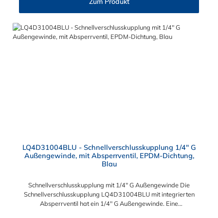
Zum Produkt
Diese Schnellverschlusskupplung ist auch für lange
Einsatzzeiten geeignet und bietet auch bei Kälteanwendungen
eine hohe Durchflusskapazität. Der Schnellverschluss der CPC
LQ4-Serie ist ideal für Flüssigkühlsysteme. Sie können diese
Schnellverschlusskupplung mit allen Schlauchtüllen und
Schlauchsteckern der LQ4-Serie kombinieren.
LQ4D31004BLU - Schnellverschlusskupplung 1/4" G
Außengewinde, mit Absperrventil, EPDM-Dichtung,
Blau
Schnellverschlusskupplung mit 1/4" G Außengewinde Die
Schnellverschlusskupplung LQ4D31004BLU mit integrierten
Absperrventil hat ein 1/4" G Außengewinde. Eine
Tropfenbildung wird bei der CPC LQ4 Serie durch eine spezielle