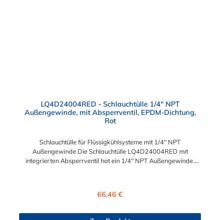
Schlauchsteckern der LQ4-Serie kombinieren.
LQ4D24004RED - Schlauchtülle 1/4" NPT
Außengewinde, mit Absperrventil, EPDM-Dichtung,
Rot
Schlauchtülle für Flüssigkühlsysteme mit 1/4" NPT
Außengewinde Die Schlauchtülle LQ4D24004RED mit
integrierten Absperrventil hat ein 1/4" NPT Außengewinde.
Eine Tropfenbildung wird bei der CPC LQ4 Serie durch eine
spezielle Ventiltechnologie reduziert, sodass beispielsweise
verbaute Elektronikteile geschützt sind. Das Material der
Regulärer Preis:
66,46 €
Schlauchtülle ist Messing verchromt und der Dichtring ist aus
EPDM gefertigt. Max. Betriebsdruck: Vakuum bis 8,3 bar Max.
Betriebstemperatur: -17 °C bis 115 °C Farbe: Rot