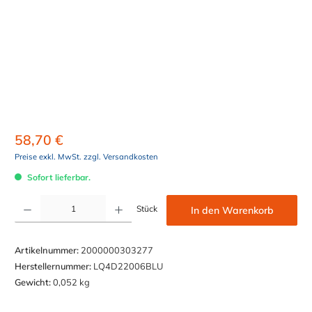
58,70 €
Preise exkl. MwSt. zzgl. Versandkosten
Sofort lieferbar.
Produkt Anzahl: Gib den gewünschten Wert ein oder benutze die Schaltflächen um die Anzahl z
Stück
In den Warenkorb
Artikelnummer:
2000000303277
Herstellernummer:
LQ4D22006BLU
Gewicht:
0,052 kg