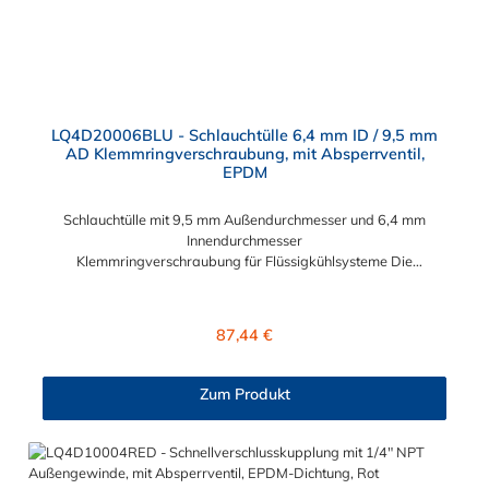
LQ4D20006BLU - Schlauchtülle 6,4 mm ID / 9,5 mm
AD Klemmringverschraubung, mit Absperrventil,
EPDM
Schlauchtülle mit 9,5 mm Außendurchmesser und 6,4 mm
Innendurchmesser
Klemmringverschraubung für Flüssigkühlsysteme Die
Schlauchtülle LQ4D20006BLU mit integrierten Absperrventil
hat eine Klemmringverschraubung (9,5 mm Außendurchmesser
und 6,4 mm Innendurchmesser). Eine Tropfenbildung wird bei
Regulärer Preis:
87,44 €
der CPC LQ4 Serie durch eine spezielle Ventiltechnologie
reduziert, sodass beispielsweise verbaute Elektronikteile
geschützt sind. Das Material der Schlauchtülle ist Messing
Zum Produkt
verchromt und der Dichtring ist aus EPDM gefertigt. Max.
Betriebsdruck: Vakuum bis 8,3 bar Max. Betriebstemperatur:
-17 °C bis 115 °C Farbe: Blau Diese Messing Schlauchtülle ist
für lange Einsatzzeiten geeignet und bietet auch bei
Kälteanwendungen eine hohe Durchflusskapazität. Die