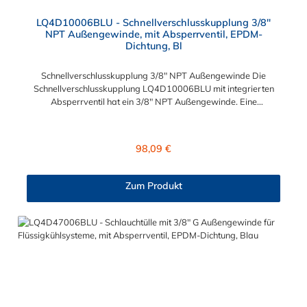
LQ4D10006BLU - Schnellverschlusskupplung 3/8"
NPT Außengewinde, mit Absperrventil, EPDM-
Dichtung, Bl
Schnellverschlusskupplung 3/8" NPT Außengewinde Die
Schnellverschlusskupplung LQ4D10006BLU mit integrierten
Absperrventil hat ein 3/8" NPT Außengewinde. Eine
Tropfenbildung wird bei der CPC LQ4 Serie durch eine spezielle
Ventiltechnologie reduziert, sodass beispielsweise verbaute
Elektronikteile geschützt sind. Das Material der Kupplung ist
Regulärer Preis:
98,09 €
Messing verchromt und der Dichtring ist aus EPDM. Max.
Betriebsdruck: Vakuum bis 8,3 bar Max. Betriebstemperatur:
-17 °C bis 115 °C Farbe: Blau Diese Schnellverschlusskupplung
Zum Produkt
ist auch für lange Einsatzzeiten geeignet und bietet auch bei
Kälteanwendungen eine hohe Durchflusskapazität. Der
Schnellverschluss der CPC LQ4-Serie ist ideal für
Flüssigkühlsysteme. Sie können diese
Schnellverschlusskupplung mit allen Schlauchtüllen und
Schlauchsteckern der LQ4-Serie kombinieren.