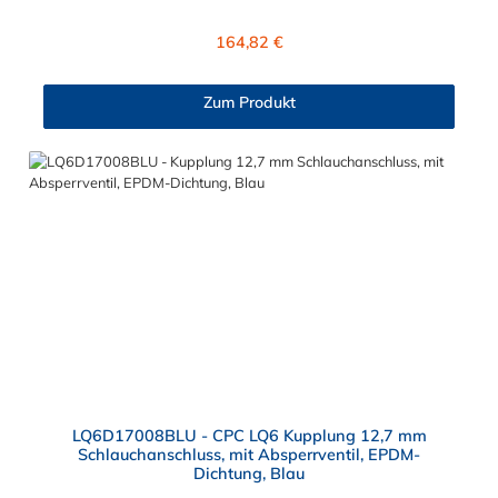
Dadurch werden verbaute Elektronikteile geschützt. Der
Schlauchanschluss ist mit einer Klemmringverschraubung (12,7
Regulärer Preis:
164,82 €
mm Außendurchmesser und 9,5 mm
Innendurchmesser) konzipiert. Die LQ6 Kupplung ist aus
verchromtem Messing gefertigt. Max. Betriebsdruck: Vakuum
Zum Produkt
bis 8,3 bar Max. Betriebstemperatur: -17 °C bis 115 °C Farbe:
Blau Ihren Einsatzbereich findet die LQ6 Kupplung bei
Kälteanwendungen sowie Flüssigkühlsystemen. Das schnelle
und komplizierte Verbinden und Trennen zeichnen die LQ6
Kupplung aus. Sie können diese Schnellverschlusskupplung mit
allen Schlauchtüllen und Schlauchsteckern der CPC LQ6-Serie
kombinieren.
LQ6D17008BLU - CPC LQ6 Kupplung 12,7 mm
Schlauchanschluss, mit Absperrventil, EPDM-
Dichtung, Blau