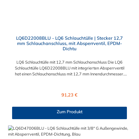
LQ6D22008BLU - LQ6 Schlauchtülle | Stecker 12,7
mm Schlauchanschluss, mit Absperrventil, EPDM-
Dichtu
LQ6 Schlauchtülle mit 12,7 mm Schlauchanschluss Die LQ6
Schlauchtülle LQ6D22008BLU mit integrierten Absperrventil
hat einen Schlauchanschluss mit 12,7 mm Innendurchmesser.
Eine Tropfenbildung wird bei der CPC LQ6 Schlauchtüllen Serie
durch eine spezielle Ventiltechnologie reduziert, sodass
beispielsweise verbaute Elektronikteile geschützt sind. Das
Regulärer Preis:
91,23 €
Tropfenverhalten liegt bei <0,125 ml pro Trennvorgang bei 8,3
bar. Die LQ6 Schlauchtülle ist aus verchromtem Messing
gefertigt. Max. Betriebsdruck: Vakuum bis 8,3 bar Max.
Zum Produkt
Betriebstemperatur: -17 °C bis 115 °C Farbe: Blau Bei
Kälteanwendungen und der Flüssigkühlung findet die LQ6
Schlauchtülle Ihren großen Einsatzbereich. Die
Schlauchsteckverbindung der CPC LQ6-Serie kann mit allen
Schnellverschlusskupplungen und Schlauchsteckern der CPC