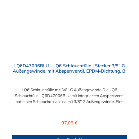
LQ6-Serie kombinieren.
LQ6D47006BLU - LQ6 Schlauchtülle | Stecker 3/8" G
Außengewinde, mit Absperrventil, EPDM-Dichtung, Bl
LQ6 Schlauchtülle mit 3/8" G Außengewinde Die LQ6
Schlauchtülle LQ6D47006BLU mit integrierten Absperrventil
hat einen Schlauchanschluss mit 3/8" G Außengewinde. Eine
Tropfenbildung wird bei der CPC LQ6 Schlauchtüllen Serie
durch eine spezielle Ventiltechnologie reduziert, sodass
beispielsweise verbaute Elektronikteile geschützt sind. Das
Regulärer Preis:
97,09 €
Tropfenverhalten liegt bei <0,125 ml pro Trennvorgang bei 8,3
bar. Die LQ6 Schlauchtülle ist aus verchromtem Messing
gefertigt. Max. Betriebsdruck: Vakuum bis 8,3 bar Max.