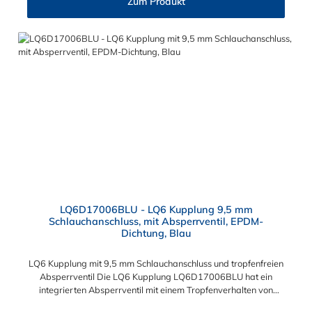
Zum Produkt
Betriebstemperatur: -17 °C bis 115 °C Farbe: Blau Bei
Kälteanwendungen und der Flüssigkühlung findet die LQ6
Schlauchtülle Ihren großen Einsatzbereich. Die
Schlauchsteckverbindung der CPC LQ6-Serie kann mit allen
Schnellverschlusskupplungen und Schlauchsteckern der CPC
LQ6-Serie kombinieren.
LQ6D17006BLU - LQ6 Kupplung 9,5 mm
Schlauchanschluss, mit Absperrventil, EPDM-
Dichtung, Blau
LQ6 Kupplung mit 9,5 mm Schlauchanschluss und tropfenfreien
Absperrventil Die LQ6 Kupplung LQ6D17006BLU hat ein
integrierten Absperrventil mit einem Tropfenverhalten von
<0,125 ml pro Trennvorgang bei 8,3 bar. Dadurch werden