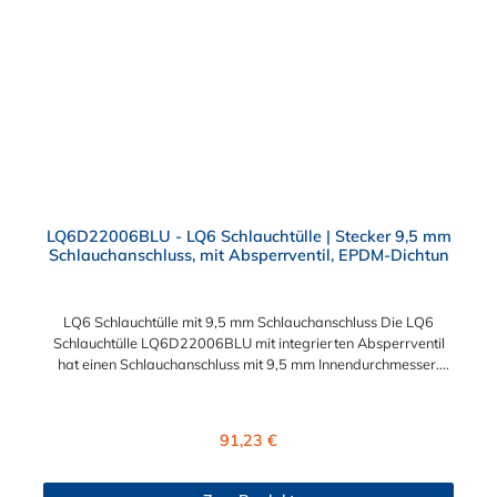
LQ6-Serie kombinieren.
LQ6D22006BLU - LQ6 Schlauchtülle | Stecker 9,5 mm
Schlauchanschluss, mit Absperrventil, EPDM-Dichtun
LQ6 Schlauchtülle mit 9,5 mm Schlauchanschluss Die LQ6
Schlauchtülle LQ6D22006BLU mit integrierten Absperrventil
hat einen Schlauchanschluss mit 9,5 mm Innendurchmesser.
Eine Tropfenbildung wird bei der CPC LQ6 Schlauchtüllen Serie
durch eine spezielle Ventiltechnologie reduziert, sodass
beispielsweise verbaute Elektronikteile geschützt sind. Das
Regulärer Preis:
91,23 €
Tropfenverhalten liegt bei <0,125 ml pro Trennvorgang bei 8,3
bar. Die LQ6 Schlauchtülle ist aus verchromtem Messing
gefertigt. Max. Betriebsdruck: Vakuum bis 8,3 bar Max.