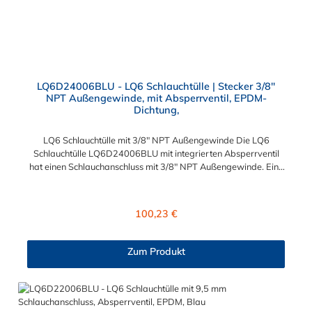
LQ6D24006BLU - LQ6 Schlauchtülle | Stecker 3/8"
NPT Außengewinde, mit Absperrventil, EPDM-
Dichtung,
LQ6 Schlauchtülle mit 3/8" NPT Außengewinde Die LQ6
Schlauchtülle LQ6D24006BLU mit integrierten Absperrventil
hat einen Schlauchanschluss mit 3/8" NPT Außengewinde. Eine
Tropfenbildung wird bei der CPC LQ6 Schlauchtüllen Serie
durch eine spezielle Ventiltechnologie reduziert, sodass
beispielsweise verbaute Elektronikteile geschützt sind. Das
Regulärer Preis:
100,23 €
Tropfenverhalten liegt bei <0,125 ml pro Trennvorgang bei 8,3
bar. Die LQ6 Schlauchtülle ist aus verchromtem Messing
gefertigt. Max. Betriebsdruck: Vakuum bis 8,3 bar Max.
Zum Produkt
Betriebstemperatur: -17 °C bis 115 °C Farbe: Blau Bei
Kälteanwendungen und der Flüssigkühlung findet die LQ6
Schlauchtülle Ihren großen Einsatzbereich. Die
Schlauchsteckverbindung der CPC LQ6-Serie kann mit allen
Schnellverschlusskupplungen und Schlauchsteckern der CPC