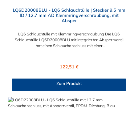
LQ6D20008BLU - LQ6 Schlauchtülle | Stecker 9,5 mm
ID / 12,7 mm AD Klemmringverschraubung, mit
Absper
LQ6 Schlauchtülle mit Klemmringverschraubung Die LQ6
Schlauchtülle LQ6D20008BLU mit integrierten Absperrventil
hat einen Schlauchanschluss mit einer
Klemmringverschraubung (12,7 mm Außendurchmesser und
9,5 mm Innendurchmesser). Eine Tropfenbildung wird bei der
CPC LQ6 Schlauchtüllen Serie durch eine spezielle
Regulärer Preis:
122,51 €
Ventiltechnologie reduziert, sodass beispielsweise verbaute
Elektronikteile geschützt sind. Das Tropfenverhalten liegt bei
<0,125 ml pro Trennvorgang bei 8,3 bar. Die LQ6 Schlauchtülle
Zum Produkt
ist aus verchromtem Messing gefertigt. Max. Betriebsdruck:
Vakuum bis 8,3 bar Max. Betriebstemperatur: -17 °C bis 115
°C Farbe: Blau Bei Kälteanwendungen und der Flüssigkühlung
findet die LQ6 Schlauchtülle Ihren großen Einsatzbereich. Die
Schlauchsteckverbindung der CPC LQ6-Serie kann mit allen
Schnellverschlusskupplungen und Schlauchsteckern der CPC
LQ6-Serie kombinieren.