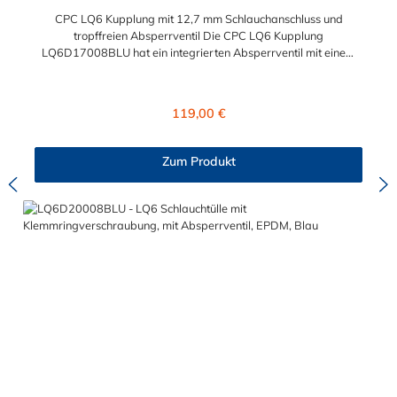
CPC LQ6 Kupplung mit 12,7 mm Schlauchanschluss und
tropffreien Absperrventil Die CPC LQ6 Kupplung
LQ6D17008BLU hat ein integrierten Absperrventil mit einem
Tropfenverhalten von <0,125 ml pro Trennvorgang bei 8,3 bar.
Dadurch werden verbaute Elektronikteile geschützt. Der
Schlauchanschluss ist für 12,7 mm
Regulärer Preis:
119,00 €
Innendurchmesser konzipiert. Die CPC LQ6 Kupplung ist aus
verchromtem Messing gefertigt. Max. Betriebsdruck: Vakuum
bis 8,3 bar Max. Betriebstemperatur: -17 °C bis 115 °C Farbe:
Zum Produkt
Blau Ihren Einsatzbereich findet die CPC LQ6 Kupplung bei
Kälteanwendungen sowie Flüssigkühlsystemen. Das schnelle
und komplizierte Verbinden und Trennen zeichnen die LQ6
Kupplung aus. Sie können diese Schnellverschlusskupplung mit
allen Schlauchtüllen und Schlauchsteckern der CPC LQ6-Serie
kombinieren.