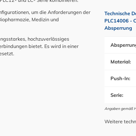
 PLC12- und LC- Serie kombinieren.
nfigurationen, um die Anforderungen der
Technische D
Biopharmazie, Medizin und
PLC14006 - 
Absperrung
tungsstarkes, hochzuverlässiges
Absperrun
bindungen bietet. Es wird in einer
esetzt.
Material:
Push-In:
Serie:
Angaben gemäß Her
Weitere techn