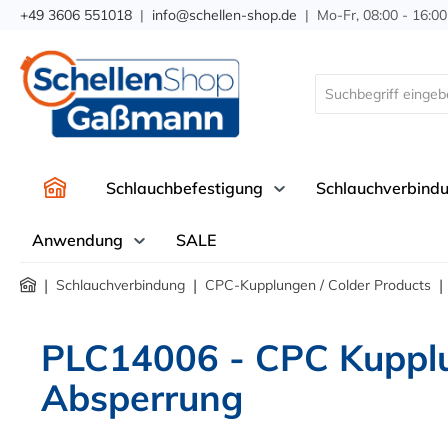
+49 3606 551018
|
info@schellen-shop.de
| Mo-Fr, 08:00 - 16:00
springen
Zur Hauptnavigation springen
Schlauchbefestigung
Schlauchverbind
Anwendung
SALE
|
|
|
Schlauchverbindung
CPC-Kupplungen / Colder Products
PLC14006 - CPC Kuppl
Absperrung