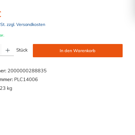
€
wSt. zzgl. Versandkosten
ar.
Gib den gewünschten Wert ein oder benutze die Schaltflächen um die Anzahl zu e
Stück
In den Warenkorb
er:
2000000288835
ummer:
PLC14006
23 kg