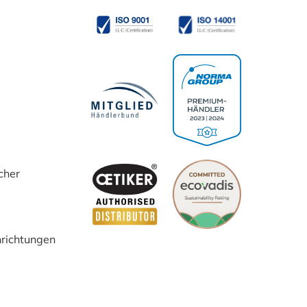
cher
inrichtungen