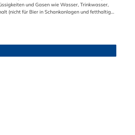
t (nicht für Bier in Schankanlagen und fetthaltige
atsam. Bei der Durchleitung von Lebensmitteln und
zu reinigen