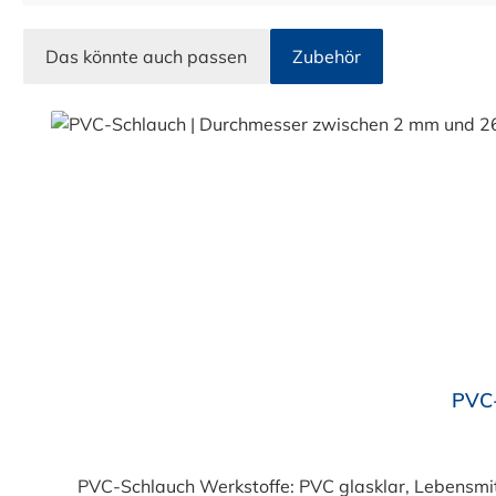
Das könnte auch passen
Zubehör
Produktgalerie überspringen
Durchschnittliche Bewertung von 4.7 von 5 Sternen
PVC-
PVC-Schlauch Werkstoffe: PVC glasklar, Lebensmittelqualität geprüft entsprechend den Anforderungen der Verordnung (EG) 1935/2004 und der Verordnung (EU)