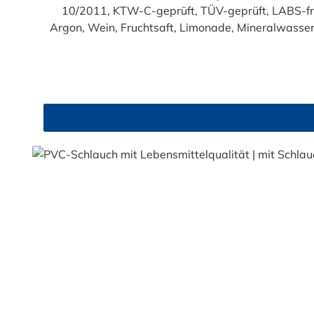
10/2011, KTW-C-geprüft, TÜV-geprüft, LABS-freie Produktion Einsatzbereich: Druckloses Durchl
Argon, Wein, Fruchtsaft, Limonade, Mineralwasser,
Produkte!). Die durchfließenden Lebensmittel sol
Trinkwasse