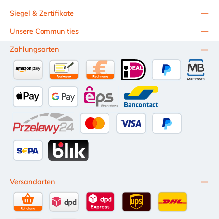
Siegel & Zertifikate
Unsere Communities
Zahlungsarten
Amazon Pay
Vorkasse per Überweisung
Kauf auf Rechnung (10 Tage Netto)
iDEAL
PayPal
Multiba
Apple Pay
Google Pay
eps
Bancontact
Przelewy24
Kredit- oder Debitkarte
Später Bezahlen
SEPA Lastschrift
BLIK
Versandarten
Selbstabholung
DPD Standardversand
DPD Expressversand - 12 Uhr
UPS Standard International
DHL Standardv