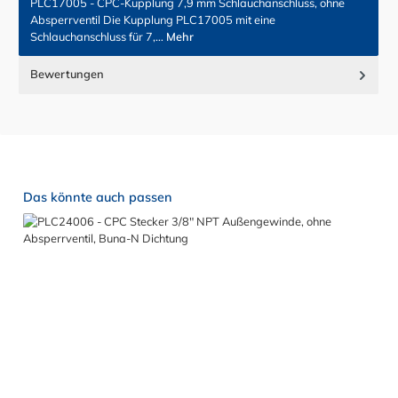
PLC17005 - CPC-Kupplung 7,9 mm Schlauchanschluss, ohne
Absperrventil Die Kupplung PLC17005 mit eine
Schlauchanschluss für 7,…
Mehr
Bewertungen
Produktgalerie überspringen
Das könnte auch passen