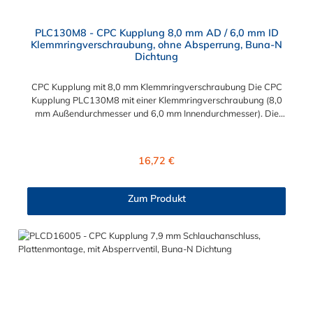
PLC130M8 - CPC Kupplung 8,0 mm AD / 6,0 mm ID
Klemmringverschraubung, ohne Absperrung, Buna-N
Dichtung
CPC Kupplung mit 8,0 mm Klemmringverschraubung Die CPC
Kupplung PLC130M8 mit einer Klemmringverschraubung (8,0
mm Außendurchmesser und 6,0 mm Innendurchmesser). Die
PLC130M8 besitzt kein Absperrventil. Das Material der CPC
Kupplung ist Acetal und der Dichtring ist aus Buna-N gefertigt.
Das Verbindungsstück zum CPC Stecker hat ein Maß von ≈
Regulärer Preis:
16,72 €
11,1 mm. Sie können diese CPC Kupplung mit allen CPC
Steckern der PLC-, PLC12- und LC- Serie kombinieren. Die
CPC-Serie bietet eine große Auswahl an Konfigurationen, um
Zum Produkt
die Anforderungen der anspruchsvollsten Anwendungen für
Industrie, Biopharmazie, Medizin und Verpackungsindustrie zu
erfüllen. Die Colder Products Company Serie ist ein
leistungsstarkes, hochzuverlässiges Steckverbindersystem, das
eine mechanische Verbindungen bietet. Es wird in einer Vielzahl
von Anwendungen in der Industrie eingesetzt.