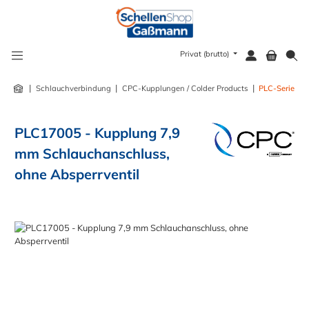
alt springen
Privat (brutto)
|
|
|
Schlauchverbindung
CPC-Kupplungen / Colder Products
PLC-Serie
PLC17005 - Kupplung 7,9
mm Schlauchanschluss,
ohne Absperrventil
Bildergalerie überspringen