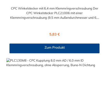
CPC Winkelstecker mit 6,4 mm Klemmringverschraubung Der
CPC Winkelstecker PLC21006 mit einer
Klemmringverschraubung (9,5 mm Außendurchmesser und 6,4
mm Innendurchmesser). Der PLC21006 besitzt kein
Absperrventil. Das Material des CPC Stecker ist Acetal und der
Dichtring ist aus Buna-N gefertigt. Das Verbindungsstück hat
Regulärer Preis:
5,83 €
ein Maß von ≈ 11,1 mm. Sie können diesen CPC Stecker mit den
Serien der Baureihe PLC-, PLC12- und LC- kombinieren. Die
CPC-Serie bietet eine große Auswahl an Konfigurationen, um
Zum Produkt
die Anforderungen der anspruchsvollsten Anwendungen für
Industrie, Biopharmazie, Medizin und Verpackungsindustrie zu
erfüllen. Die Colder Products Company Serie ist ein
leistungsstarkes, hochzuverlässiges Steckverbindersystem, das
eine mechanische Verbindungen bietet. Es wird in einer Vielzahl
von Anwendungen in der Industrie eingesetzt.