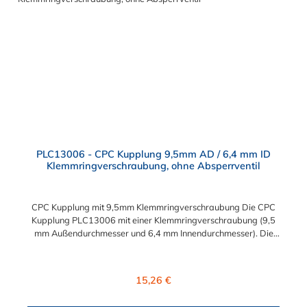
Company Serie ist ein leistungsstarkes, hochzuverlässiges
Steckverbindersystem, das eine mechanische Verbindungen
bietet. Es wird in einer Vielzahl von Anwendungen in der
Industrie eingesetzt.
PLC13006 - CPC Kupplung 9,5mm AD / 6,4 mm ID
Klemmringverschraubung, ohne Absperrventil
CPC Kupplung mit 9,5mm Klemmringverschraubung Die CPC
Kupplung PLC13006 mit einer Klemmringverschraubung (9,5
mm Außendurchmesser und 6,4 mm Innendurchmesser). Die
PLC13006 besitzt kein Absperrventil. Das Material der CPC
Kupplung ist Acetal und der Dichtring ist aus Buna-N gefertigt.
Das Verbindungsstück zum CPC Stecker hat ein Maß von ≈
Regulärer Preis:
15,26 €
11,1 mm. Sie können diese CPC Kupplung mit allen CPC
Steckern der PLC-, PLC12- und LC- Serie kombinieren. Die