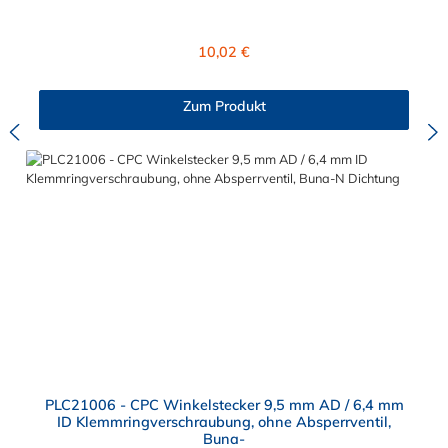
Dichtring ist aus Buna-N. Das Verbindungsstück zum Stecker,
hat ein Innenmaß von ≈ 11,1 mm. Sie können diese Kupplung
mit allen Steckern der PLC-, PLC12- und LC- Serie kombinieren
Regulärer Preis:
10,02 €
Zum Produkt
PLC21006 - CPC Winkelstecker 9,5 mm AD / 6,4 mm
ID Klemmringverschraubung, ohne Absperrventil,
Buna-