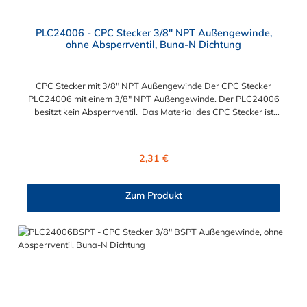
PLC24006 - CPC Stecker 3/8" NPT Außengewinde,
ohne Absperrventil, Buna-N Dichtung
CPC Stecker mit 3/8" NPT Außengewinde Der CPC Stecker
PLC24006 mit einem 3/8" NPT Außengewinde. Der PLC24006
besitzt kein Absperrventil. Das Material des CPC Stecker ist
Acetal und der Dichtring ist aus Buna-N gefertigt. Das
Verbindungsstück hat ein Maß von ≈ 11,1 mm. Sie können
diesen CPC Stecker mit den Serien der Baureihe PLC-, PLC12-
Regulärer Preis:
2,31 €
und LC- kombinieren. Die CPC-Serie bietet eine große Auswahl
an Konfigurationen, um die Anforderungen der
anspruchsvollsten Anwendungen für Industrie, Biopharmazie,
Zum Produkt
Medizin und Verpackungsindustrie zu erfüllen. Die Colder
Products Company Serie ist ein leistungsstarkes,
hochzuverlässiges Steckverbindersystem, das eine
mechanische Verbindungen bietet. Es wird in einer Vielzahl von
Anwendungen in der Industrie eingesetzt.