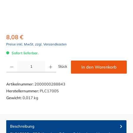
8,08 €
Preise inkl. MwSt. zzgl. Versandkosten
Sofort lieferbar.
Produkt Anzahl: Gib den gewünschten Wert ein oder benutze die Schaltflächen um die Anzahl z
Stück
In den Warenkorb
Artikelnummer:
2000000288843
Herstellernummer:
PLC17005
Gewicht:
0,017 kg
Beschreibung