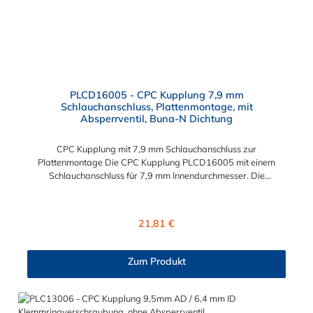
PLCD16005 - CPC Kupplung 7,9 mm
Schlauchanschluss, Plattenmontage, mit
Absperrventil, Buna-N Dichtung
CPC Kupplung mit 7,9 mm Schlauchanschluss zur
Plattenmontage Die CPC Kupplung PLCD16005 mit einem
Schlauchanschluss für 7,9 mm Innendurchmesser. Die
PLCD16005 besitzt ein Absperrventil, ist jedoch mit einer
Überwurfmutter zur Plattenmontage ausgestattet. Das
Material der CPC Kupplung ist Acetal und der Dichtring ist aus
Regulärer Preis:
21,81 €
Buna-N gefertigt. Das Verbindungsstück zum CPC Stecker hat
ein Maß von ≈ 11,1 mm. Sie können diese CPC Kupplung mit
allen CPC Steckern der PLC-, PLC12- und LC- Serie
Zum Produkt
kombinieren. Die CPC-Serie bietet eine große Auswahl an
Konfigurationen, um die Anforderungen der anspruchsvollsten
Anwendungen für Industrie, Biopharmazie, Medizin und
Verpackungsindustrie zu erfüllen. Die Colder Products