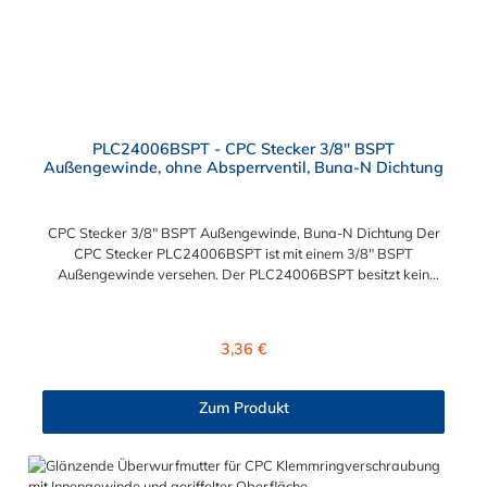
PLC24006BSPT - CPC Stecker 3/8" BSPT
Außengewinde, ohne Absperrventil, Buna-N Dichtung
CPC Stecker 3/8" BSPT Außengewinde, Buna-N Dichtung Der
CPC Stecker PLC24006BSPT ist mit einem 3/8" BSPT
Außengewinde versehen. Der PLC24006BSPT besitzt kein
Absperrventil. Das Material des Steckers ist Acetal und der
Dichtring ist aus Buna-N. Das Verbindungsstück zur Kupplung,
mit dem O-Ring, hat ein Außenmaß von ≈ 11,1 mm. Sie können
Regulärer Preis:
3,36 €
diesen Stecker mit allen Kupplungen der PLC-, PLC12- und LC-
Serie kombinieren.
Zum Produkt