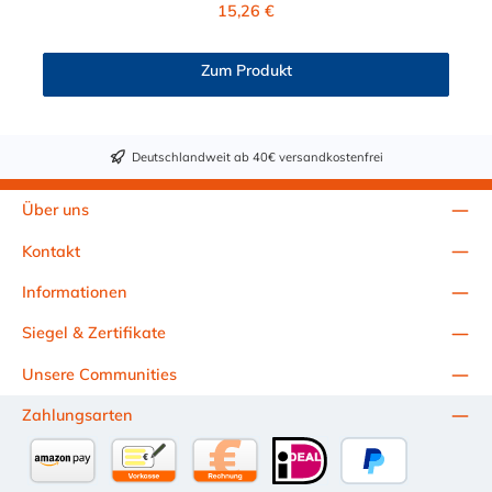
Regulärer Preis:
15,26 €
11,1 mm. Sie können diese CPC Kupplung mit allen CPC
Steckern der PLC-, PLC12- und LC- Serie kombinieren. Die
CPC-Serie bietet eine große Auswahl an Konfigurationen, um
Zum Produkt
die Anforderungen der anspruchsvollsten Anwendungen für
Industrie, Biopharmazie, Medizin und Verpackungsindustrie zu
erfüllen. Die Colder Products Company Serie ist ein
leistungsstarkes, hochzuverlässiges Steckverbindersystem, das
Deutschlandweit ab 40€ versandkostenfrei
eine mechanische Verbindungen bietet. Es wird in einer Vielzahl
von Anwendungen in der Industrie eingesetzt.
Über uns
Kontakt
Informationen
Siegel & Zertifikate
Unsere Communities
Zahlungsarten