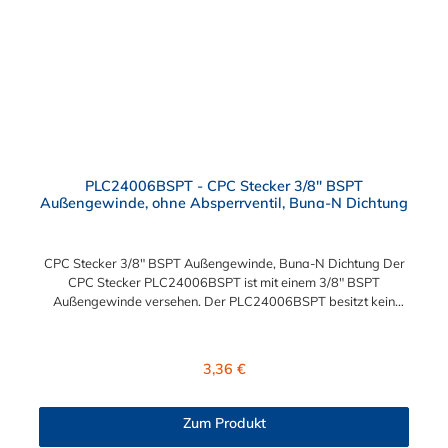
PLC24006BSPT - CPC Stecker 3/8" BSPT
Außengewinde, ohne Absperrventil, Buna-N Dichtung
CPC Stecker 3/8" BSPT Außengewinde, Buna-N Dichtung Der
CPC Stecker PLC24006BSPT ist mit einem 3/8" BSPT
Außengewinde versehen. Der PLC24006BSPT besitzt kein
Absperrventil. Das Material des Steckers ist Acetal und der
Dichtring ist aus Buna-N. Das Verbindungsstück zur Kupplung,
mit dem O-Ring, hat ein Außenmaß von ≈ 11,1 mm. Sie können
Regulärer Preis:
3,36 €
diesen Stecker mit allen Kupplungen der PLC-, PLC12- und LC-
Serie kombinieren.
Zum Produkt