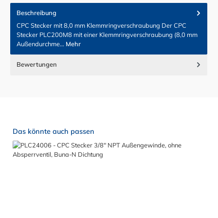
Beschreibung
CPC Stecker mit 8,0 mm Klemmringverschraubung Der CPC
Stecker PLC200M8 mit einer Klemmringverschraubung (8,0 mm
Außendurchme…
Mehr
Bewertungen
Produktgalerie überspringen
Das könnte auch passen