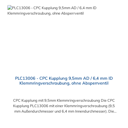
Konfigurationen, um die Anforderungen der anspruchsvollsten
Anwendungen für Industrie, Biopharmazie, Medizin und
Verpackungsindustrie zu erfüllen. Die Colder Products
Company Serie ist ein leistungsstarkes, hochzuverlässiges
Steckverbindersystem, das eine mechanische Verbindungen
bietet. Es wird in einer Vielzahl von Anwendungen in der
Industrie eingesetzt.
PLC13006 - CPC Kupplung 9,5mm AD / 6,4 mm ID
Klemmringverschraubung, ohne Absperrventil
CPC Kupplung mit 9,5mm Klemmringverschraubung Die CPC
Kupplung PLC13006 mit einer Klemmringverschraubung (9,5
mm Außendurchmesser und 6,4 mm Innendurchmesser). Die
PLC13006 besitzt kein Absperrventil. Das Material der CPC
Kupplung ist Acetal und der Dichtring ist aus Buna-N gefertigt.
Das Verbindungsstück zum CPC Stecker hat ein Maß von ≈