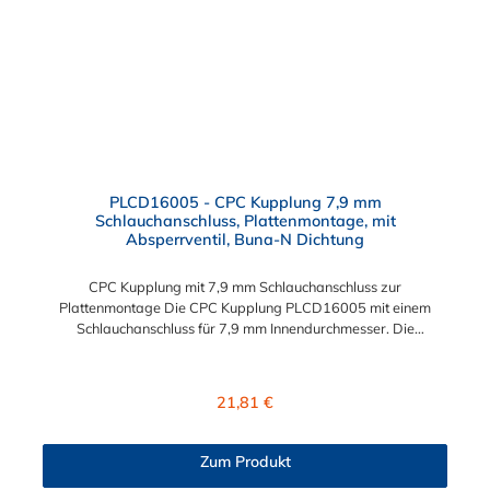
PLCD16005 - CPC Kupplung 7,9 mm
Schlauchanschluss, Plattenmontage, mit
Absperrventil, Buna-N Dichtung
CPC Kupplung mit 7,9 mm Schlauchanschluss zur
Plattenmontage Die CPC Kupplung PLCD16005 mit einem
Schlauchanschluss für 7,9 mm Innendurchmesser. Die
PLCD16005 besitzt ein Absperrventil, ist jedoch mit einer
Überwurfmutter zur Plattenmontage ausgestattet. Das
Material der CPC Kupplung ist Acetal und der Dichtring ist aus
Regulärer Preis:
21,81 €
Buna-N gefertigt. Das Verbindungsstück zum CPC Stecker hat
ein Maß von ≈ 11,1 mm. Sie können diese CPC Kupplung mit
allen CPC Steckern der PLC-, PLC12- und LC- Serie
Zum Produkt
kombinieren. Die CPC-Serie bietet eine große Auswahl an