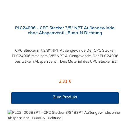
PLC24006 - CPC Stecker 3/8" NPT Außengewinde,
ohne Absperrventil, Buna-N Dichtung
CPC Stecker mit 3/8" NPT Außengewinde Der CPC Stecker
PLC24006 mit einem 3/8" NPT Außengewinde. Der PLC24006
besitzt kein Absperrventil. Das Material des CPC Stecker ist
Acetal und der Dichtring ist aus Buna-N gefertigt. Das
Verbindungsstück hat ein Maß von ≈ 11,1 mm. Sie können
diesen CPC Stecker mit den Serien der Baureihe PLC-, PLC12-
Regulärer Preis:
2,31 €
und LC- kombinieren. Die CPC-Serie bietet eine große Auswahl
an Konfigurationen, um die Anforderungen der
anspruchsvollsten Anwendungen für Industrie, Biopharmazie,
Zum Produkt
Medizin und Verpackungsindustrie zu erfüllen. Die Colder
Products Company Serie ist ein leistungsstarkes,
hochzuverlässiges Steckverbindersystem, das eine
mechanische Verbindungen bietet. Es wird in einer Vielzahl von
Anwendungen in der Industrie eingesetzt.