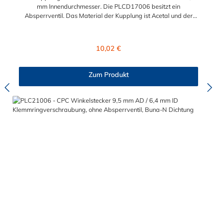
mm Innendurchmesser. Die PLCD17006 besitzt ein
Absperrventil. Das Material der Kupplung ist Acetal und der
Dichtring ist aus Buna-N. Das Verbindungsstück zum Stecker,
hat ein Innenmaß von ≈ 11,1 mm. Sie können diese Kupplung
mit allen Steckern der PLC-, PLC12- und LC- Serie kombinieren
Regulärer Preis:
10,02 €
Zum Produkt