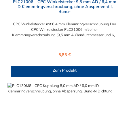
PLC21006 - CPC Winkelstecker 9,5 mm AD / 6,4 mm
ID Klemmringverschraubung, ohne Absperrventil,
Buna-
CPC Winkelstecker mit 6,4 mm Klemmringverschraubung Der
CPC Winkelstecker PLC21006 mit einer
Klemmringverschraubung (9,5 mm Außendurchmesser und 6,4
mm Innendurchmesser). Der PLC21006 besitzt kein
Absperrventil. Das Material des CPC Stecker ist Acetal und der
Dichtring ist aus Buna-N gefertigt. Das Verbindungsstück hat
Regulärer Preis:
5,83 €
ein Maß von ≈ 11,1 mm. Sie können diesen CPC Stecker mit den
Serien der Baureihe PLC-, PLC12- und LC- kombinieren. Die
CPC-Serie bietet eine große Auswahl an Konfigurationen, um
Zum Produkt
die Anforderungen der anspruchsvollsten Anwendungen für
Industrie, Biopharmazie, Medizin und Verpackungsindustrie zu
erfüllen. Die Colder Products Company Serie ist ein
leistungsstarkes, hochzuverlässiges Steckverbindersystem, das
eine mechanische Verbindungen bietet. Es wird in einer Vielzahl
von Anwendungen in der Industrie eingesetzt.