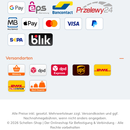
Amazon Pay
Vorkasse per Überweisung
Kauf auf Rechnung (10 Tage Netto)
iDEAL
PayPal
Google Pay
eps
Bancontact
Przelewy24
Multibanco
Apple Pay
Kredit- oder Debitkarte
Später Bezahlen
SEPA Lastschrift
BLIK
Versandarten
Selbstabholung
DPD Standardversand
DPD Expressversand - 12 Uhr
UPS Standard International
DHL Standardv
DHL-Versand an Packstation
per Spedition
Alle Preise inkl. gesetzl. Mehrwertsteuer zzgl.
Versandkosten
und ggf.
Nachnahmegebühren, wenn nicht anders angegeben.
© 2026 Schellen-Shop | Der Onlineshop für Befestigung & Verbindung - Alle
Rechte vorbehalten