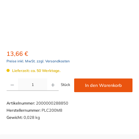
13,66 €
Preise inkl. MwSt. zzgl. Versandkosten
Lieferzeit: ca. 50 Werktage.
Produkt Anzahl: Gib den gewünschten Wert ein oder benutze die Schaltflächen um die Anzahl z
Stück
In den Warenkorb
Artikelnummer:
2000000288850
Herstellernummer:
PLC200M8
Gewicht:
0,028 kg