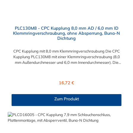
PLC130M8 - CPC Kupplung 8,0 mm AD / 6,0 mm ID
Klemmringverschraubung, ohne Absperrung, Buna-N
Dichtung
CPC Kupplung mit 8,0 mm Klemmringverschraubung Die CPC
Kupplung PLC130M8 mit einer Klemmringverschraubung (8,0
mm Außendurchmesser und 6,0 mm Innendurchmesser). Die
PLC130M8 besitzt kein Absperrventil. Das Material der CPC
Kupplung ist Acetal und der Dichtring ist aus Buna-N gefertigt.
Das Verbindungsstück zum CPC Stecker hat ein Maß von ≈
Regulärer Preis:
16,72 €
11,1 mm. Sie können diese CPC Kupplung mit allen CPC
Steckern der PLC-, PLC12- und LC- Serie kombinieren. Die
CPC-Serie bietet eine große Auswahl an Konfigurationen, um
Zum Produkt
die Anforderungen der anspruchsvollsten Anwendungen für
Industrie, Biopharmazie, Medizin und Verpackungsindustrie zu
erfüllen. Die Colder Products Company Serie ist ein
leistungsstarkes, hochzuverlässiges Steckverbindersystem, das
eine mechanische Verbindungen bietet. Es wird in einer Vielzahl
von Anwendungen in der Industrie eingesetzt.