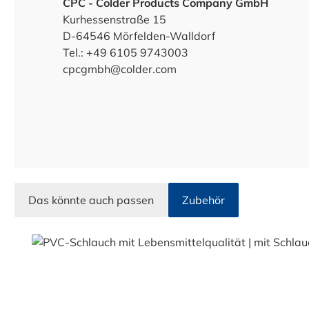
CPC - Colder Products Company GmbH
Kurhessenstraße 15
D-64546 Mörfelden-Walldorf
Tel.: +49 6105 9743003
cpcgmbh@colder.com
Das könnte auch passen
Zubehör
Produktgalerie überspringen