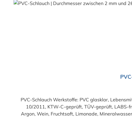
Sicherheit und Qualität. Bestellen Sie den lebe
Durchschnittliche Bewertung von 4.7 von 5 Sternen
PVC-
PVC-Schlauch Werkstoffe: PVC glasklar, Lebensmittelqualität geprüft entsprechend den Anforderungen der Verordnung (EG) 1935/2004 und der Verordnung (EU)
10/2011, KTW-C-geprüft, TÜV-geprüft, LABS-freie Produktion Einsatzbereich: Druckloses Durchl
Argon, Wein, Fruchtsaft, Limonade, Mineralwasser,
Produkte!). Die durchfließenden Lebensmittel sol
Trinkwasse