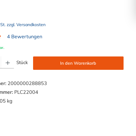
wSt. zzgl. Versandkosten
4 Bewertungen
liche Bewertung von 5 von 5 Sternen
ar.
Gib den gewünschten Wert ein oder benutze die Schaltflächen um die Anzahl zu e
Stück
In den Warenkorb
er:
2000000288853
ummer:
PLC22004
05 kg