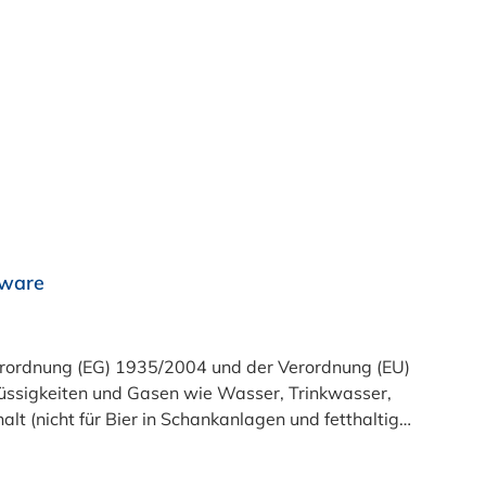
eterware – in genau der Länge, die Sie brauchen.
rware
t (nicht für Bier in Schankanlagen und fetthaltige
atsam. Bei der Durchleitung von Lebensmitteln und
zu reinigen