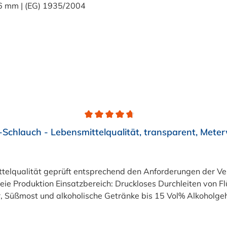
nsmittelechten PVC-Schlauch mit Gewebeeinlage bequem auf M
Schlauch - Lebensmittelqualität, transparent, Mete
eiten von Flüssigkeiten und Gasen wie Wasser, Trinkwasser,
 Süßmost und alkoholische Getränke bis 15 Vol% Alkoholgehal
lten +40°C nicht überschreiten. Eine Geschmacksprobe ist r
r ist der Schlauch vor dem Ersteinsatz unbedingt sorgfältig 