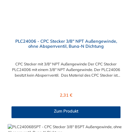
PLC24006 - CPC Stecker 3/8" NPT Außengewinde,
ohne Absperrventil, Buna-N Dichtung
CPC Stecker mit 3/8" NPT Außengewinde Der CPC Stecker
PLC24006 mit einem 3/8" NPT Außengewinde. Der PLC24006
besitzt kein Absperrventil. Das Material des CPC Stecker ist
Acetal und der Dichtring ist aus Buna-N gefertigt. Das
Verbindungsstück hat ein Maß von ≈ 11,1 mm. Sie können
diesen CPC Stecker mit den Serien der Baureihe PLC-, PLC12-
Regulärer Preis:
2,31 €
und LC- kombinieren. Die CPC-Serie bietet eine große Auswahl
an Konfigurationen, um die Anforderungen der
anspruchsvollsten Anwendungen für Industrie, Biopharmazie,
Zum Produkt
Medizin und Verpackungsindustrie zu erfüllen. Die Colder
Products Company Serie ist ein leistungsstarkes,
hochzuverlässiges Steckverbindersystem, das eine
mechanische Verbindungen bietet. Es wird in einer Vielzahl von