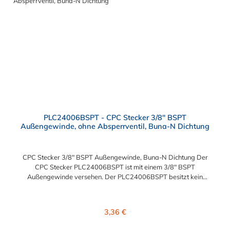
Anwendungen in der Industrie eingesetzt.
PLC24006BSPT - CPC Stecker 3/8" BSPT
Außengewinde, ohne Absperrventil, Buna-N Dichtung
CPC Stecker 3/8" BSPT Außengewinde, Buna-N Dichtung Der
CPC Stecker PLC24006BSPT ist mit einem 3/8" BSPT
Außengewinde versehen. Der PLC24006BSPT besitzt kein
Absperrventil. Das Material des Steckers ist Acetal und der
Dichtring ist aus Buna-N. Das Verbindungsstück zur Kupplung,
mit dem O-Ring, hat ein Außenmaß von ≈ 11,1 mm. Sie können
Regulärer Preis:
3,36 €
diesen Stecker mit allen Kupplungen der PLC-, PLC12- und LC-
Serie kombinieren.