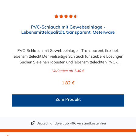
Durchschnittliche Bewertung von 4.5 von 5 Sternen
PVC-Schlauch mit Gewebeeinlage -
Lebensmittelqualität, transparent, Meterware
PVC-Schlauch mit Gewebeeinlage – Transparent, flexibel,
lebensmittelecht Der vielseitige Schlauch für saubere Lösungen
Suchen Sie einen robusten und lebensmittelechten PVC-
Schlauch für vielfältige Anwendungen in Haushalt, Industrie
Varianten ab
1,40 €
oder Gastronomie? Unser transparenter PVC-Schlauch mit
Gewebeeinlage erfüllt höchste Anforderungen – und das als
Regulärer Preis:
1,82 €
Meterware für maximale Flexibilität. Geprüfte Qualität für
sensible Anwendungen Dieser Druckschlauch besteht aus einer
Innenseele und Außendecke aus PVC sowie einer
Zum Produkt
stabilisierenden Textil-Gewebeeinlage. Er wird TÜV-geprüft
und LABS-frei produziert. In der transparenten und
leuchtgrünen Variante ist er zusätzlich lebensmittelecht gemäß
Verordnung (EG) 1935/2004 und (EU) 10/2011 (Simulanzien A,
Deutschlandweit ab 40€ versandkostenfrei
B, C). Nur der Typ transparent erfüllt darüber hinaus KTW-C
sowie FDA 175.300. Verfügbare Schlauchinnendurchmesser: 4