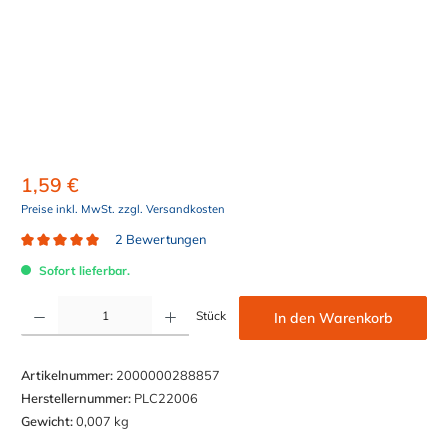
1,59 €
Preise inkl. MwSt. zzgl. Versandkosten
2 Bewertungen
Durchschnittliche Bewertung von 5 von 5 Sternen
Sofort lieferbar.
Produkt Anzahl: Gib den gewünschten Wert ein oder benutze die Schaltflächen um die Anzahl z
Stück
In den Warenkorb
Artikelnummer:
2000000288857
Herstellernummer:
PLC22006
Gewicht:
0,007 kg