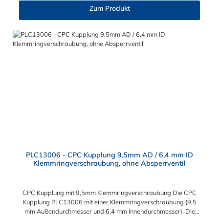
allen CPC Steckern der PLC-, PLC12- und LC- Serie
Zum Produkt
kombinieren. Die CPC-Serie bietet eine große Auswahl an
Konfigurationen, um die Anforderungen der anspruchsvollsten
Anwendungen für Industrie, Biopharmazie, Medizin und
Verpackungsindustrie zu erfüllen. Die Colder Products
Company Serie ist ein leistungsstarkes, hochzuverlässiges
Steckverbindersystem, das eine mechanische Verbindungen
bietet. Es wird in einer Vielzahl von Anwendungen in der
Industrie eingesetzt.
PLC13006 - CPC Kupplung 9,5mm AD / 6,4 mm ID
Klemmringverschraubung, ohne Absperrventil
CPC Kupplung mit 9,5mm Klemmringverschraubung Die CPC
Kupplung PLC13006 mit einer Klemmringverschraubung (9,5
mm Außendurchmesser und 6,4 mm Innendurchmesser). Die