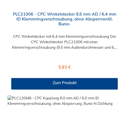
PLC21006 - CPC Winkelstecker 9,5 mm AD / 6,4 mm
ID Klemmringverschraubung, ohne Absperrventil,
Buna-
CPC Winkelstecker mit 6,4 mm Klemmringverschraubung Der
CPC Winkelstecker PLC21006 mit einer
Klemmringverschraubung (9,5 mm Außendurchmesser und 6,4
mm Innendurchmesser). Der PLC21006 besitzt kein
Absperrventil. Das Material des CPC Stecker ist Acetal und der
Dichtring ist aus Buna-N gefertigt. Das Verbindungsstück hat
Regulärer Preis:
5,83 €
ein Maß von ≈ 11,1 mm. Sie können diesen CPC Stecker mit den
Serien der Baureihe PLC-, PLC12- und LC- kombinieren. Die
CPC-Serie bietet eine große Auswahl an Konfigurationen, um
Zum Produkt
die Anforderungen der anspruchsvollsten Anwendungen für
Industrie, Biopharmazie, Medizin und Verpackungsindustrie zu
erfüllen. Die Colder Products Company Serie ist ein
leistungsstarkes, hochzuverlässiges Steckverbindersystem, das
eine mechanische Verbindungen bietet. Es wird in einer Vielzahl
von Anwendungen in der Industrie eingesetzt.