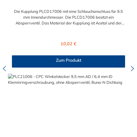
Die Kupplung PLCD17006 mit eine Schlauchanschluss für 9,5
mm Innendurchmesser. Die PLCD17006 besitzt ein
Absperrventil. Das Material der Kupplung ist Acetal und der
Dichtring ist aus Buna-N. Das Verbindungsstück zum Stecker,
hat ein Innenmaß von ≈ 11,1 mm. Sie können diese Kupplung
mit allen Steckern der PLC-, PLC12- und LC- Serie kombinieren
Regulärer Preis:
10,02 €
Zum Produkt