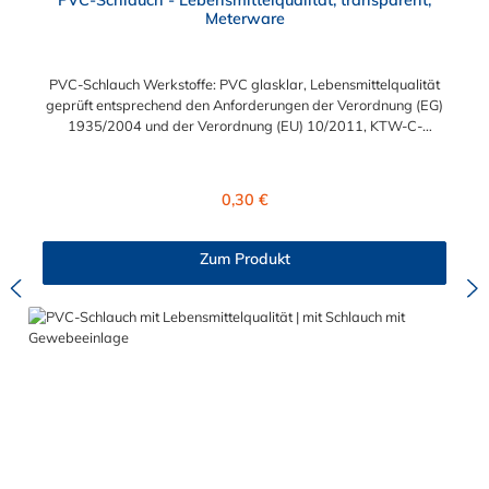
Meterware
PVC-Schlauch Werkstoffe: PVC glasklar, Lebensmittelqualität
geprüft entsprechend den Anforderungen der Verordnung (EG)
1935/2004 und der Verordnung (EU) 10/2011, KTW-C-
geprüft, TÜV-geprüft, LABS-freie Produktion Einsatzbereich:
Druckloses Durchleiten von Flüssigkeiten und Gasen wie
Wasser, Trinkwasser, Argon, Wein, Fruchtsaft, Limonade,
Regulärer Preis:
0,30 €
Mineralwasser, Süßmost und alkoholische Getränke bis 15
Vol% Alkoholgehalt (nicht für Bier in Schankanlagen und
fetthaltige Produkte!). Die durchfließenden Lebensmittel sollten
Zum Produkt
+40°C nicht überschreiten. Eine Geschmacksprobe ist ratsam.
Bei der Durchleitung von Lebensmitteln und Trinkwasser ist der
Schlauch vor dem Ersteinsatz unbedingt sorgfältig zu reinigen