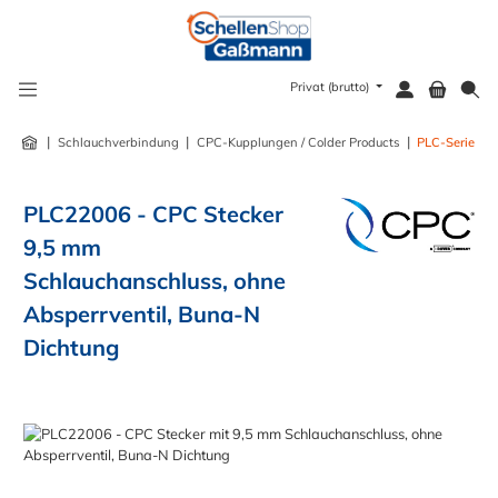
alt springen
Privat (brutto)
|
|
|
Schlauchverbindung
CPC-Kupplungen / Colder Products
PLC-Serie
PLC22006 - CPC Stecker
9,5 mm
Schlauchanschluss, ohne
Absperrventil, Buna-N
Dichtung
Bildergalerie überspringen