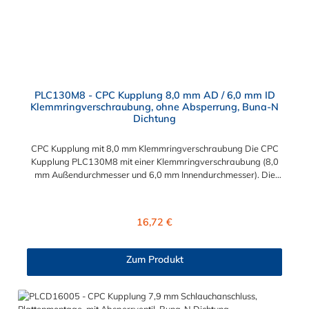
PLC130M8 - CPC Kupplung 8,0 mm AD / 6,0 mm ID
Klemmringverschraubung, ohne Absperrung, Buna-N
Dichtung
CPC Kupplung mit 8,0 mm Klemmringverschraubung Die CPC
Kupplung PLC130M8 mit einer Klemmringverschraubung (8,0
mm Außendurchmesser und 6,0 mm Innendurchmesser). Die
PLC130M8 besitzt kein Absperrventil. Das Material der CPC
Kupplung ist Acetal und der Dichtring ist aus Buna-N gefertigt.
Das Verbindungsstück zum CPC Stecker hat ein Maß von ≈
Regulärer Preis:
16,72 €
11,1 mm. Sie können diese CPC Kupplung mit allen CPC
Steckern der PLC-, PLC12- und LC- Serie kombinieren. Die
CPC-Serie bietet eine große Auswahl an Konfigurationen, um
Zum Produkt
die Anforderungen der anspruchsvollsten Anwendungen für
Industrie, Biopharmazie, Medizin und Verpackungsindustrie zu
erfüllen. Die Colder Products Company Serie ist ein
leistungsstarkes, hochzuverlässiges Steckverbindersystem, das