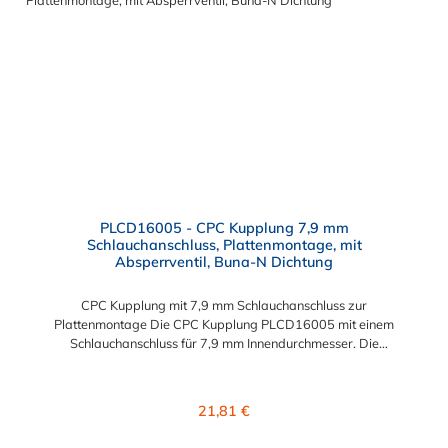
eine mechanische Verbindungen bietet. Es wird in einer Vielzahl
von Anwendungen in der Industrie eingesetzt.
PLCD16005 - CPC Kupplung 7,9 mm
Schlauchanschluss, Plattenmontage, mit
Absperrventil, Buna-N Dichtung
CPC Kupplung mit 7,9 mm Schlauchanschluss zur
Plattenmontage Die CPC Kupplung PLCD16005 mit einem
Schlauchanschluss für 7,9 mm Innendurchmesser. Die
PLCD16005 besitzt ein Absperrventil, ist jedoch mit einer
Überwurfmutter zur Plattenmontage ausgestattet. Das
Material der CPC Kupplung ist Acetal und der Dichtring ist aus
Regulärer Preis:
21,81 €
Buna-N gefertigt. Das Verbindungsstück zum CPC Stecker hat
ein Maß von ≈ 11,1 mm. Sie können diese CPC Kupplung mit