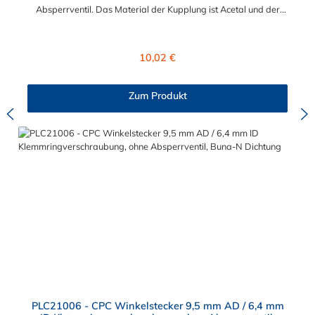
Absperrventil. Das Material der Kupplung ist Acetal und der
Dichtring ist aus Buna-N. Das Verbindungsstück zum Stecker,
hat ein Innenmaß von ≈ 11,1 mm. Sie können diese Kupplung
mit allen Steckern der PLC-, PLC12- und LC- Serie kombinieren
Regulärer Preis:
10,02 €
Zum Produkt
PLC21006 - CPC Winkelstecker 9,5 mm AD / 6,4 mm