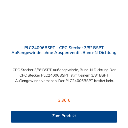
PLC24006BSPT - CPC Stecker 3/8" BSPT
Außengewinde, ohne Absperrventil, Buna-N Dichtung
CPC Stecker 3/8" BSPT Außengewinde, Buna-N Dichtung Der
CPC Stecker PLC24006BSPT ist mit einem 3/8" BSPT
Außengewinde versehen. Der PLC24006BSPT besitzt kein
Absperrventil. Das Material des Steckers ist Acetal und der
Dichtring ist aus Buna-N. Das Verbindungsstück zur Kupplung,
mit dem O-Ring, hat ein Außenmaß von ≈ 11,1 mm. Sie können
Regulärer Preis:
3,36 €
diesen Stecker mit allen Kupplungen der PLC-, PLC12- und LC-
Serie kombinieren.
Zum Produkt