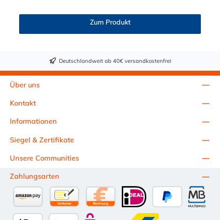
Steckern der PLC-, PLC12- und LC- Serie kombinieren. Die
CPC-Serie bietet eine große Auswahl an Konfigurationen, um
Zum Produkt
die Anforderungen der anspruchsvollsten Anwendungen für
Industrie, Biopharmazie, Medizin und Verpackungsindustrie zu
erfüllen. Die Colder Products Company Serie ist ein
leistungsstarkes, hochzuverlässiges Steckverbindersystem, das
Deutschlandweit ab 40€ versandkostenfrei
eine mechanische Verbindungen bietet. Es wird in einer Vielzahl
von Anwendungen in der Industrie eingesetzt.
Über uns
Kontakt
Informationen
Siegel & Zertifikate
Unsere Communities
Zahlungsarten
Amazon Pay
Vorkasse per Überweisung
Kauf auf Rechnung (10 Tage Netto)
iDEAL
PayPal
Multiba