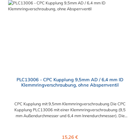
Anwendungen für Industrie, Biopharmazie, Medizin und
Verpackungsindustrie zu erfüllen. Die Colder Products
Company Serie ist ein leistungsstarkes, hochzuverlässiges
Steckverbindersystem, das eine mechanische Verbindungen
bietet. Es wird in einer Vielzahl von Anwendungen in der
Industrie eingesetzt.
PLC13006 - CPC Kupplung 9,5mm AD / 6,4 mm ID
Klemmringverschraubung, ohne Absperrventil
CPC Kupplung mit 9,5mm Klemmringverschraubung Die CPC
Kupplung PLC13006 mit einer Klemmringverschraubung (9,5
mm Außendurchmesser und 6,4 mm Innendurchmesser). Die
PLC13006 besitzt kein Absperrventil. Das Material der CPC
Kupplung ist Acetal und der Dichtring ist aus Buna-N gefertigt.
Das Verbindungsstück zum CPC Stecker hat ein Maß von ≈
Regulärer Preis:
15,26 €
11,1 mm. Sie können diese CPC Kupplung mit allen CPC