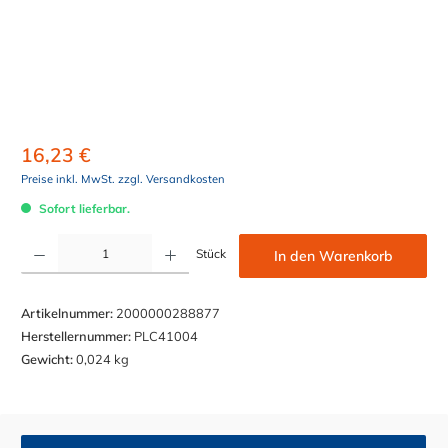
16,23 €
Preise inkl. MwSt. zzgl. Versandkosten
Sofort lieferbar.
Produkt Anzahl: Gib den gewünschten Wert ein oder benutze die Schaltflächen um die Anzahl z
Stück
In den Warenkorb
Artikelnummer:
2000000288877
Herstellernummer:
PLC41004
Gewicht:
0,024 kg