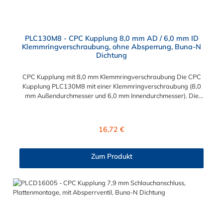
PLC130M8 - CPC Kupplung 8,0 mm AD / 6,0 mm ID
Klemmringverschraubung, ohne Absperrung, Buna-N
Dichtung
CPC Kupplung mit 8,0 mm Klemmringverschraubung Die CPC
Kupplung PLC130M8 mit einer Klemmringverschraubung (8,0
mm Außendurchmesser und 6,0 mm Innendurchmesser). Die
PLC130M8 besitzt kein Absperrventil. Das Material der CPC
Kupplung ist Acetal und der Dichtring ist aus Buna-N gefertigt.
Das Verbindungsstück zum CPC Stecker hat ein Maß von ≈
Regulärer Preis:
16,72 €
11,1 mm. Sie können diese CPC Kupplung mit allen CPC
Steckern der PLC-, PLC12- und LC- Serie kombinieren. Die
CPC-Serie bietet eine große Auswahl an Konfigurationen, um
Zum Produkt
die Anforderungen der anspruchsvollsten Anwendungen für
Industrie, Biopharmazie, Medizin und Verpackungsindustrie zu
erfüllen. Die Colder Products Company Serie ist ein
leistungsstarkes, hochzuverlässiges Steckverbindersystem, das
eine mechanische Verbindungen bietet. Es wird in einer Vielzahl
von Anwendungen in der Industrie eingesetzt.