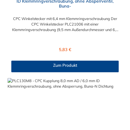
ID Klemmringverschraubung, ohne Absperrventil,
Buna-
CPC Winkelstecker mit 6,4 mm Klemmringverschraubung Der
CPC Winkelstecker PLC21006 mit einer
Klemmringverschraubung (9,5 mm Außendurchmesser und 6,4
mm Innendurchmesser). Der PLC21006 besitzt kein
Absperrventil. Das Material des CPC Stecker ist Acetal und der
Dichtring ist aus Buna-N gefertigt. Das Verbindungsstück hat
Regulärer Preis:
5,83 €
ein Maß von ≈ 11,1 mm. Sie können diesen CPC Stecker mit den
Serien der Baureihe PLC-, PLC12- und LC- kombinieren. Die
CPC-Serie bietet eine große Auswahl an Konfigurationen, um
Zum Produkt
die Anforderungen der anspruchsvollsten Anwendungen für
Industrie, Biopharmazie, Medizin und Verpackungsindustrie zu
erfüllen. Die Colder Products Company Serie ist ein
leistungsstarkes, hochzuverlässiges Steckverbindersystem, das
eine mechanische Verbindungen bietet. Es wird in einer Vielzahl
von Anwendungen in der Industrie eingesetzt.