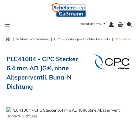
alt springen
Privat (brutto)
|
|
|
Schlauchverbindung
CPC-Kupplungen / Colder Products
PLC-Serie
PLC41004 - CPC Stecker
6,4 mm AD JG®, ohne
Absperrventil, Buna-N
Dichtung
Bildergalerie überspringen