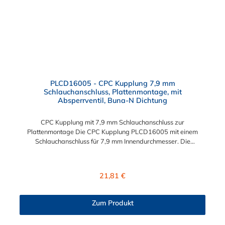
PLCD16005 - CPC Kupplung 7,9 mm
Schlauchanschluss, Plattenmontage, mit
Absperrventil, Buna-N Dichtung
CPC Kupplung mit 7,9 mm Schlauchanschluss zur
Plattenmontage Die CPC Kupplung PLCD16005 mit einem
Schlauchanschluss für 7,9 mm Innendurchmesser. Die
PLCD16005 besitzt ein Absperrventil, ist jedoch mit einer
Überwurfmutter zur Plattenmontage ausgestattet. Das
Material der CPC Kupplung ist Acetal und der Dichtring ist aus
Regulärer Preis:
21,81 €
Buna-N gefertigt. Das Verbindungsstück zum CPC Stecker hat
ein Maß von ≈ 11,1 mm. Sie können diese CPC Kupplung mit
allen CPC Steckern der PLC-, PLC12- und LC- Serie
Zum Produkt
kombinieren. Die CPC-Serie bietet eine große Auswahl an
Konfigurationen, um die Anforderungen der anspruchsvollsten