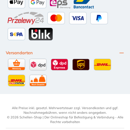
Apple Pay
Google Pay
eps
Bancontact
Przelewy24
Kredit- oder Debitkarte
Später Bezahlen
SEPA Lastschrift
BLIK
Versandarten
Selbstabholung
DPD Standardversand
DPD Expressversand - 12 Uhr
UPS Standard International
DHL Standardv
DHL-Versand an Packstation
per Spedition
Alle Preise inkl. gesetzl. Mehrwertsteuer zzgl.
Versandkosten
und ggf.
Nachnahmegebühren, wenn nicht anders angegeben.
© 2026 Schellen-Shop | Der Onlineshop für Befestigung & Verbindung - Alle
Rechte vorbehalten