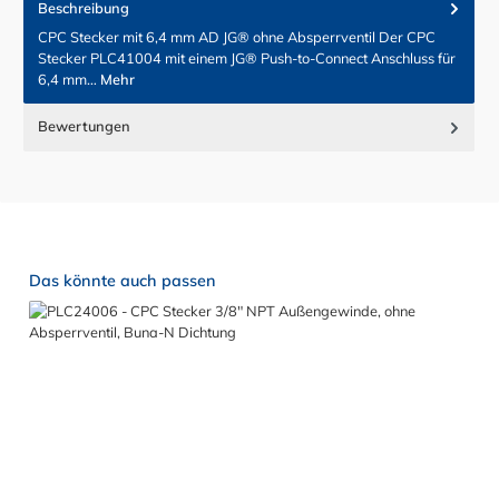
Beschreibung
CPC Stecker mit 6,4 mm AD JG® ohne Absperrventil Der CPC
Stecker PLC41004 mit einem JG® Push-to-Connect Anschluss für
6,4 mm…
Mehr
Bewertungen
Produktgalerie überspringen
Das könnte auch passen