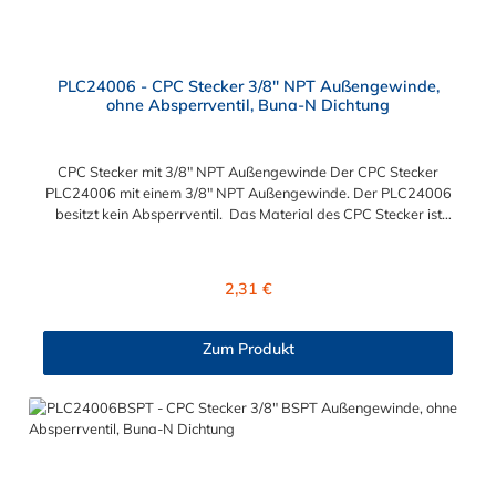
PLC24006 - CPC Stecker 3/8" NPT Außengewinde,
ohne Absperrventil, Buna-N Dichtung
CPC Stecker mit 3/8" NPT Außengewinde Der CPC Stecker
PLC24006 mit einem 3/8" NPT Außengewinde. Der PLC24006
besitzt kein Absperrventil. Das Material des CPC Stecker ist
Acetal und der Dichtring ist aus Buna-N gefertigt. Das
Verbindungsstück hat ein Maß von ≈ 11,1 mm. Sie können
diesen CPC Stecker mit den Serien der Baureihe PLC-, PLC12-
Regulärer Preis:
2,31 €
und LC- kombinieren. Die CPC-Serie bietet eine große Auswahl
an Konfigurationen, um die Anforderungen der
anspruchsvollsten Anwendungen für Industrie, Biopharmazie,
Zum Produkt
Medizin und Verpackungsindustrie zu erfüllen. Die Colder
Products Company Serie ist ein leistungsstarkes,
hochzuverlässiges Steckverbindersystem, das eine
mechanische Verbindungen bietet. Es wird in einer Vielzahl von
Anwendungen in der Industrie eingesetzt.