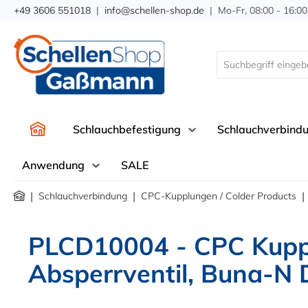
+49 3606 551018
|
info@schellen-shop.de
| Mo-Fr, 08:00 - 16:00
springen
Zur Hauptnavigation springen
Schlauchbefestigung
Schlauchverbind
Anwendung
SALE
|
|
|
Schlauchverbindung
CPC-Kupplungen / Colder Products
PLCD10004 - CPC Kupp
Absperrventil, Buna-N 