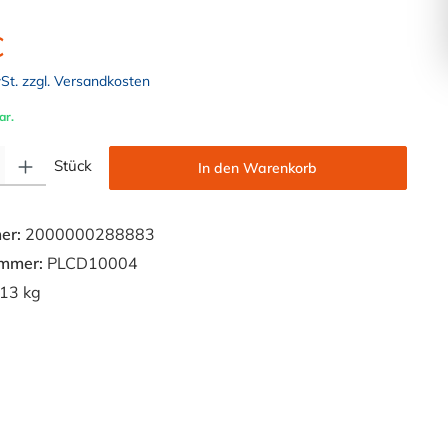
€
wSt. zzgl. Versandkosten
ar.
Gib den gewünschten Wert ein oder benutze die Schaltflächen um die Anzahl zu e
Stück
In den Warenkorb
er:
2000000288883
ummer:
PLCD10004
13 kg