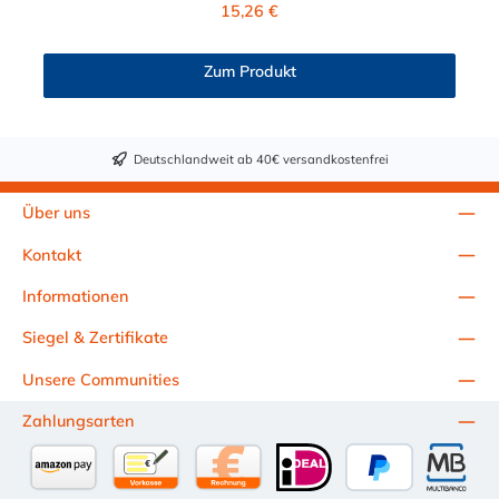
Regulärer Preis:
15,26 €
11,1 mm. Sie können diese CPC Kupplung mit allen CPC
Steckern der PLC-, PLC12- und LC- Serie kombinieren. Die
CPC-Serie bietet eine große Auswahl an Konfigurationen, um
Zum Produkt
die Anforderungen der anspruchsvollsten Anwendungen für
Industrie, Biopharmazie, Medizin und Verpackungsindustrie zu
erfüllen. Die Colder Products Company Serie ist ein
leistungsstarkes, hochzuverlässiges Steckverbindersystem, das
Deutschlandweit ab 40€ versandkostenfrei
eine mechanische Verbindungen bietet. Es wird in einer Vielzahl
von Anwendungen in der Industrie eingesetzt.
Über uns
Kontakt
Informationen
Siegel & Zertifikate
Unsere Communities
Zahlungsarten