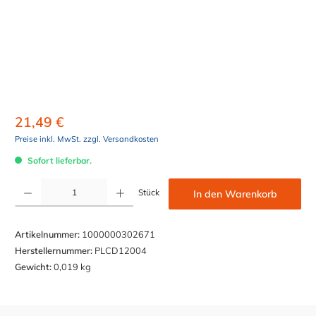
21,49 €
Preise inkl. MwSt. zzgl. Versandkosten
Sofort lieferbar.
Produkt Anzahl: Gib den gewünschten Wert ein oder benutze die Schaltflächen um die Anzahl z
Stück
In den Warenkorb
Artikelnummer:
1000000302671
Herstellernummer:
PLCD12004
Gewicht:
0,019 kg