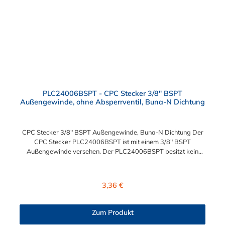
PLC24006BSPT - CPC Stecker 3/8" BSPT
Außengewinde, ohne Absperrventil, Buna-N Dichtung
CPC Stecker 3/8" BSPT Außengewinde, Buna-N Dichtung Der
CPC Stecker PLC24006BSPT ist mit einem 3/8" BSPT
Außengewinde versehen. Der PLC24006BSPT besitzt kein
Absperrventil. Das Material des Steckers ist Acetal und der
Dichtring ist aus Buna-N. Das Verbindungsstück zur Kupplung,
mit dem O-Ring, hat ein Außenmaß von ≈ 11,1 mm. Sie können
Regulärer Preis:
3,36 €
diesen Stecker mit allen Kupplungen der PLC-, PLC12- und LC-
Serie kombinieren.
Zum Produkt