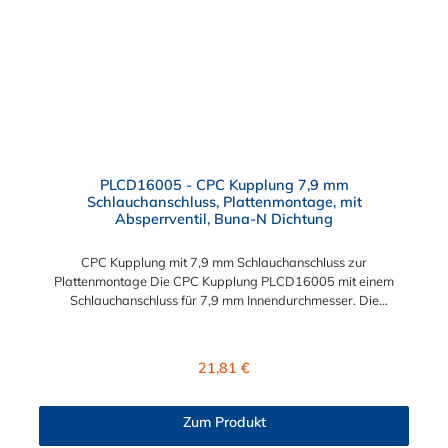
PLCD16005 - CPC Kupplung 7,9 mm
Schlauchanschluss, Plattenmontage, mit
Absperrventil, Buna-N Dichtung
CPC Kupplung mit 7,9 mm Schlauchanschluss zur
Plattenmontage Die CPC Kupplung PLCD16005 mit einem
Schlauchanschluss für 7,9 mm Innendurchmesser. Die
PLCD16005 besitzt ein Absperrventil, ist jedoch mit einer
Überwurfmutter zur Plattenmontage ausgestattet. Das
Material der CPC Kupplung ist Acetal und der Dichtring ist aus
Regulärer Preis:
21,81 €
Buna-N gefertigt. Das Verbindungsstück zum CPC Stecker hat
ein Maß von ≈ 11,1 mm. Sie können diese CPC Kupplung mit
allen CPC Steckern der PLC-, PLC12- und LC- Serie
Zum Produkt
kombinieren. Die CPC-Serie bietet eine große Auswahl an