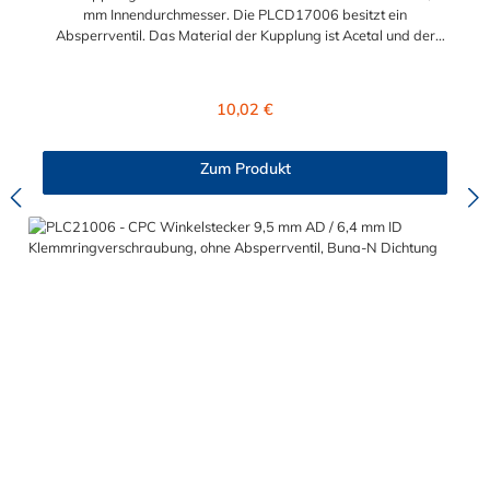
mm Innendurchmesser. Die PLCD17006 besitzt ein
Absperrventil. Das Material der Kupplung ist Acetal und der
Dichtring ist aus Buna-N. Das Verbindungsstück zum Stecker,
hat ein Innenmaß von ≈ 11,1 mm. Sie können diese Kupplung
mit allen Steckern der PLC-, PLC12- und LC- Serie kombinieren
Regulärer Preis:
10,02 €
Zum Produkt