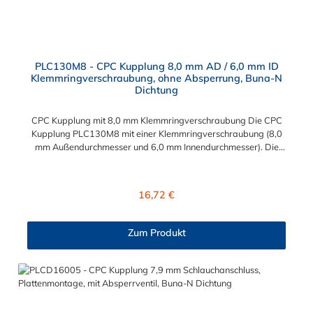
PLC130M8 - CPC Kupplung 8,0 mm AD / 6,0 mm ID
Klemmringverschraubung, ohne Absperrung, Buna-N
Dichtung
CPC Kupplung mit 8,0 mm Klemmringverschraubung Die CPC
Kupplung PLC130M8 mit einer Klemmringverschraubung (8,0
mm Außendurchmesser und 6,0 mm Innendurchmesser). Die
PLC130M8 besitzt kein Absperrventil. Das Material der CPC
Kupplung ist Acetal und der Dichtring ist aus Buna-N gefertigt.
Das Verbindungsstück zum CPC Stecker hat ein Maß von ≈
Regulärer Preis:
16,72 €
11,1 mm. Sie können diese CPC Kupplung mit allen CPC
Steckern der PLC-, PLC12- und LC- Serie kombinieren. Die
CPC-Serie bietet eine große Auswahl an Konfigurationen, um
Zum Produkt
die Anforderungen der anspruchsvollsten Anwendungen für
Industrie, Biopharmazie, Medizin und Verpackungsindustrie zu
erfüllen. Die Colder Products Company Serie ist ein
leistungsstarkes, hochzuverlässiges Steckverbindersystem, das
eine mechanische Verbindungen bietet. Es wird in einer Vielzahl
von Anwendungen in der Industrie eingesetzt.