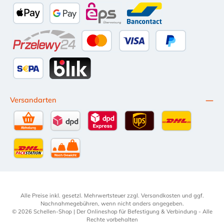
Amazon Pay
Vorkasse per Überweisung
Kauf auf Rechnung (10 Tage Netto)
iDEAL
PayPal
Multiba
Apple Pay
Google Pay
eps
Bancontact
Przelewy24
Kredit- oder Debitkarte
Später Bezahlen
SEPA Lastschrift
BLIK
Versandarten
Selbstabholung
DPD Standardversand
DPD Expressversand - 12 Uhr
UPS Standard International
DHL Standardv
DHL-Versand an Packstation
per Spedition
Alle Preise inkl. gesetzl. Mehrwertsteuer zzgl.
Versandkosten
und ggf.
Nachnahmegebühren, wenn nicht anders angegeben.
© 2026 Schellen-Shop | Der Onlineshop für Befestigung & Verbindung - Alle
Rechte vorbehalten