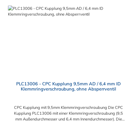
Konfigurationen, um die Anforderungen der anspruchsvollsten
Anwendungen für Industrie, Biopharmazie, Medizin und
Verpackungsindustrie zu erfüllen. Die Colder Products
Company Serie ist ein leistungsstarkes, hochzuverlässiges
Steckverbindersystem, das eine mechanische Verbindungen
bietet. Es wird in einer Vielzahl von Anwendungen in der
Industrie eingesetzt.
PLC13006 - CPC Kupplung 9,5mm AD / 6,4 mm ID
Klemmringverschraubung, ohne Absperrventil
CPC Kupplung mit 9,5mm Klemmringverschraubung Die CPC
Kupplung PLC13006 mit einer Klemmringverschraubung (9,5
mm Außendurchmesser und 6,4 mm Innendurchmesser). Die
PLC13006 besitzt kein Absperrventil. Das Material der CPC
Kupplung ist Acetal und der Dichtring ist aus Buna-N gefertigt.
Das Verbindungsstück zum CPC Stecker hat ein Maß von ≈