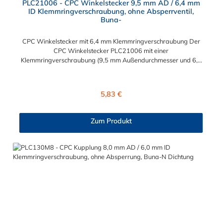
PLC21006 - CPC Winkelstecker 9,5 mm AD / 6,4 mm
ID Klemmringverschraubung, ohne Absperrventil,
Buna-
CPC Winkelstecker mit 6,4 mm Klemmringverschraubung Der
CPC Winkelstecker PLC21006 mit einer
Klemmringverschraubung (9,5 mm Außendurchmesser und 6,4
mm Innendurchmesser). Der PLC21006 besitzt kein
Absperrventil. Das Material des CPC Stecker ist Acetal und der
Dichtring ist aus Buna-N gefertigt. Das Verbindungsstück hat
Regulärer Preis:
5,83 €
ein Maß von ≈ 11,1 mm. Sie können diesen CPC Stecker mit den
Serien der Baureihe PLC-, PLC12- und LC- kombinieren. Die
CPC-Serie bietet eine große Auswahl an Konfigurationen, um
Zum Produkt
die Anforderungen der anspruchsvollsten Anwendungen für
Industrie, Biopharmazie, Medizin und Verpackungsindustrie zu
erfüllen. Die Colder Products Company Serie ist ein
leistungsstarkes, hochzuverlässiges Steckverbindersystem, das
eine mechanische Verbindungen bietet. Es wird in einer Vielzahl
von Anwendungen in der Industrie eingesetzt.