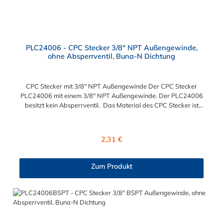
PLC24006 - CPC Stecker 3/8" NPT Außengewinde,
ohne Absperrventil, Buna-N Dichtung
CPC Stecker mit 3/8" NPT Außengewinde Der CPC Stecker
PLC24006 mit einem 3/8" NPT Außengewinde. Der PLC24006
besitzt kein Absperrventil. Das Material des CPC Stecker ist
Acetal und der Dichtring ist aus Buna-N gefertigt. Das
Verbindungsstück hat ein Maß von ≈ 11,1 mm. Sie können
diesen CPC Stecker mit den Serien der Baureihe PLC-, PLC12-
Regulärer Preis:
2,31 €
und LC- kombinieren. Die CPC-Serie bietet eine große Auswahl
an Konfigurationen, um die Anforderungen der
anspruchsvollsten Anwendungen für Industrie, Biopharmazie,
Zum Produkt
Medizin und Verpackungsindustrie zu erfüllen. Die Colder
Products Company Serie ist ein leistungsstarkes,
hochzuverlässiges Steckverbindersystem, das eine
mechanische Verbindungen bietet. Es wird in einer Vielzahl von
Anwendungen in der Industrie eingesetzt.