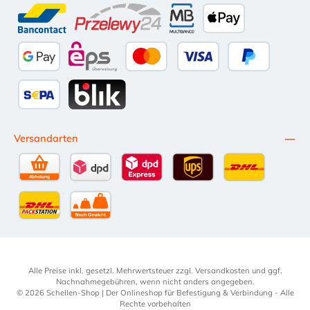
Amazon Pay
Vorkasse per Überweisung
iDEAL
Kauf auf Rechnung (10 Tage Ne
PayPal
Bancontact
Przelewy24
Multibanco
Apple Pay
Google Pay
eps
Kredit- oder Debitkarte
Später Bezahl
SEPA Lastschrift
BLIK
Versandarten
Selbstabholung
DPD Standardversand
DPD Expressversand - 12 Uhr
UPS Standard International
DHL Standardv
DHL-Versand an Packstation
per Spedition
Alle Preise inkl. gesetzl. Mehrwertsteuer zzgl.
Versandkosten
und ggf.
Nachnahmegebühren, wenn nicht anders angegeben.
© 2026 Schellen-Shop | Der Onlineshop für Befestigung & Verbindung - Alle
Rechte vorbehalten