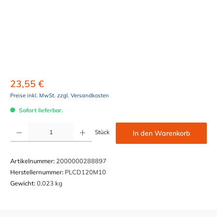
23,55 €
Preise inkl. MwSt. zzgl. Versandkosten
Sofort lieferbar.
Produkt Anzahl: Gib den gewünschten Wert ein oder benutze die Schaltflächen um die Anzahl z
Stück
In den Warenkorb
Artikelnummer:
2000000288897
Herstellernummer:
PLCD120M10
Gewicht:
0,023 kg