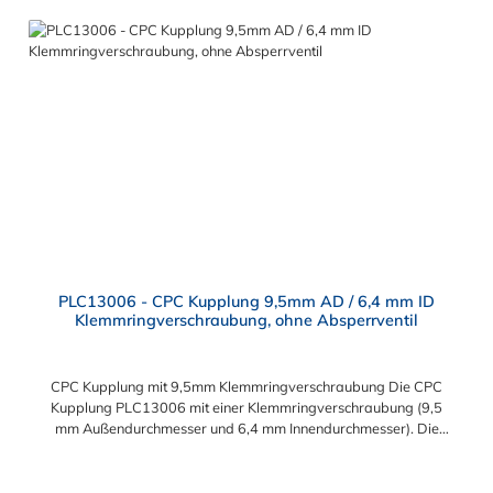
Konfigurationen, um die Anforderungen der anspruchsvollsten
Anwendungen für Industrie, Biopharmazie, Medizin und
Verpackungsindustrie zu erfüllen. Die Colder Products
Company Serie ist ein leistungsstarkes, hochzuverlässiges
Steckverbindersystem, das eine mechanische Verbindungen
bietet. Es wird in einer Vielzahl von Anwendungen in der
Industrie eingesetzt.
PLC13006 - CPC Kupplung 9,5mm AD / 6,4 mm ID
Klemmringverschraubung, ohne Absperrventil
CPC Kupplung mit 9,5mm Klemmringverschraubung Die CPC
Kupplung PLC13006 mit einer Klemmringverschraubung (9,5
mm Außendurchmesser und 6,4 mm Innendurchmesser). Die
PLC13006 besitzt kein Absperrventil. Das Material der CPC
Kupplung ist Acetal und der Dichtring ist aus Buna-N gefertigt.
Das Verbindungsstück zum CPC Stecker hat ein Maß von ≈