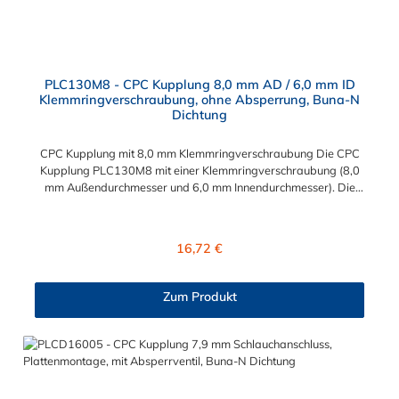
PLC130M8 - CPC Kupplung 8,0 mm AD / 6,0 mm ID
Klemmringverschraubung, ohne Absperrung, Buna-N
Dichtung
CPC Kupplung mit 8,0 mm Klemmringverschraubung Die CPC
Kupplung PLC130M8 mit einer Klemmringverschraubung (8,0
mm Außendurchmesser und 6,0 mm Innendurchmesser). Die
PLC130M8 besitzt kein Absperrventil. Das Material der CPC
Kupplung ist Acetal und der Dichtring ist aus Buna-N gefertigt.
Das Verbindungsstück zum CPC Stecker hat ein Maß von ≈
Regulärer Preis:
16,72 €
11,1 mm. Sie können diese CPC Kupplung mit allen CPC
Steckern der PLC-, PLC12- und LC- Serie kombinieren. Die
CPC-Serie bietet eine große Auswahl an Konfigurationen, um
Zum Produkt
die Anforderungen der anspruchsvollsten Anwendungen für
Industrie, Biopharmazie, Medizin und Verpackungsindustrie zu
erfüllen. Die Colder Products Company Serie ist ein
leistungsstarkes, hochzuverlässiges Steckverbindersystem, das
eine mechanische Verbindungen bietet. Es wird in einer Vielzahl
von Anwendungen in der Industrie eingesetzt.