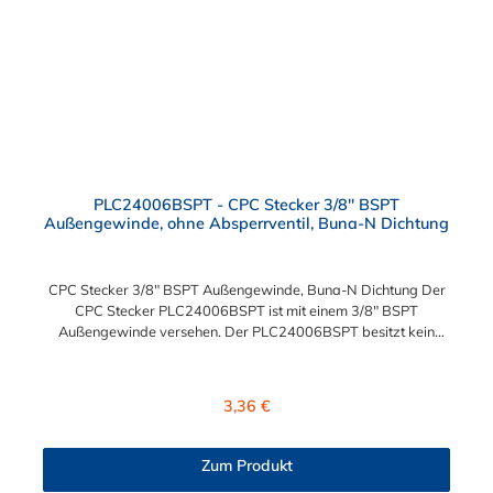
PLC24006BSPT - CPC Stecker 3/8" BSPT
Außengewinde, ohne Absperrventil, Buna-N Dichtung
CPC Stecker 3/8" BSPT Außengewinde, Buna-N Dichtung Der
CPC Stecker PLC24006BSPT ist mit einem 3/8" BSPT
Außengewinde versehen. Der PLC24006BSPT besitzt kein
Absperrventil. Das Material des Steckers ist Acetal und der
Dichtring ist aus Buna-N. Das Verbindungsstück zur Kupplung,
mit dem O-Ring, hat ein Außenmaß von ≈ 11,1 mm. Sie können
Regulärer Preis:
3,36 €
diesen Stecker mit allen Kupplungen der PLC-, PLC12- und LC-
Serie kombinieren.
Zum Produkt