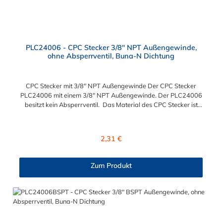
PLC24006 - CPC Stecker 3/8" NPT Außengewinde,
ohne Absperrventil, Buna-N Dichtung
CPC Stecker mit 3/8" NPT Außengewinde Der CPC Stecker
PLC24006 mit einem 3/8" NPT Außengewinde. Der PLC24006
besitzt kein Absperrventil. Das Material des CPC Stecker ist
Acetal und der Dichtring ist aus Buna-N gefertigt. Das
Verbindungsstück hat ein Maß von ≈ 11,1 mm. Sie können
diesen CPC Stecker mit den Serien der Baureihe PLC-, PLC12-
Regulärer Preis:
2,31 €
und LC- kombinieren. Die CPC-Serie bietet eine große Auswahl
an Konfigurationen, um die Anforderungen der
anspruchsvollsten Anwendungen für Industrie, Biopharmazie,
Zum Produkt
Medizin und Verpackungsindustrie zu erfüllen. Die Colder
Products Company Serie ist ein leistungsstarkes,
hochzuverlässiges Steckverbindersystem, das eine
mechanische Verbindungen bietet. Es wird in einer Vielzahl von
Anwendungen in der Industrie eingesetzt.