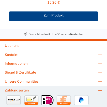
Regulärer Preis:
15,26 €
11,1 mm. Sie können diese CPC Kupplung mit allen CPC
Steckern der PLC-, PLC12- und LC- Serie kombinieren. Die
CPC-Serie bietet eine große Auswahl an Konfigurationen, um
Zum Produkt
die Anforderungen der anspruchsvollsten Anwendungen für
Industrie, Biopharmazie, Medizin und Verpackungsindustrie zu
erfüllen. Die Colder Products Company Serie ist ein
leistungsstarkes, hochzuverlässiges Steckverbindersystem, das
Deutschlandweit ab 40€ versandkostenfrei
eine mechanische Verbindungen bietet. Es wird in einer Vielzahl
von Anwendungen in der Industrie eingesetzt.
Über uns
Kontakt
Informationen
Siegel & Zertifikate
Unsere Communities
Zahlungsarten