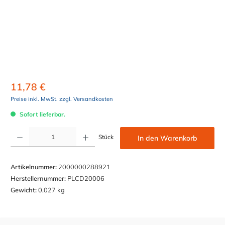
11,78 €
Preise inkl. MwSt. zzgl. Versandkosten
Sofort lieferbar.
Produkt Anzahl: Gib den gewünschten Wert ein oder benutze die Schaltflächen um die Anzahl z
Stück
In den Warenkorb
Artikelnummer:
2000000288921
Herstellernummer:
PLCD20006
Gewicht:
0,027 kg