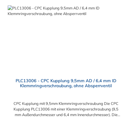
Konfigurationen, um die Anforderungen der anspruchsvollsten
Anwendungen für Industrie, Biopharmazie, Medizin und
Verpackungsindustrie zu erfüllen. Die Colder Products
Company Serie ist ein leistungsstarkes, hochzuverlässiges
Steckverbindersystem, das eine mechanische Verbindungen
bietet. Es wird in einer Vielzahl von Anwendungen in der
Industrie eingesetzt.
PLC13006 - CPC Kupplung 9,5mm AD / 6,4 mm ID
Klemmringverschraubung, ohne Absperrventil
CPC Kupplung mit 9,5mm Klemmringverschraubung Die CPC
Kupplung PLC13006 mit einer Klemmringverschraubung (9,5
mm Außendurchmesser und 6,4 mm Innendurchmesser). Die
PLC13006 besitzt kein Absperrventil. Das Material der CPC
Kupplung ist Acetal und der Dichtring ist aus Buna-N gefertigt.
Das Verbindungsstück zum CPC Stecker hat ein Maß von ≈