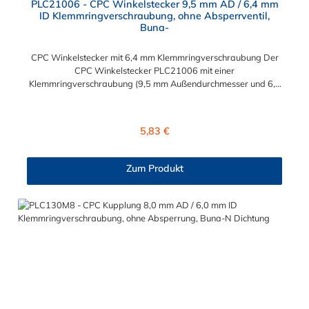
PLC21006 - CPC Winkelstecker 9,5 mm AD / 6,4 mm
ID Klemmringverschraubung, ohne Absperrventil,
Buna-
CPC Winkelstecker mit 6,4 mm Klemmringverschraubung Der
CPC Winkelstecker PLC21006 mit einer
Klemmringverschraubung (9,5 mm Außendurchmesser und 6,4
mm Innendurchmesser). Der PLC21006 besitzt kein
Absperrventil. Das Material des CPC Stecker ist Acetal und der
Dichtring ist aus Buna-N gefertigt. Das Verbindungsstück hat
Regulärer Preis:
5,83 €
ein Maß von ≈ 11,1 mm. Sie können diesen CPC Stecker mit den
Serien der Baureihe PLC-, PLC12- und LC- kombinieren. Die
CPC-Serie bietet eine große Auswahl an Konfigurationen, um
Zum Produkt
die Anforderungen der anspruchsvollsten Anwendungen für
Industrie, Biopharmazie, Medizin und Verpackungsindustrie zu
erfüllen. Die Colder Products Company Serie ist ein
leistungsstarkes, hochzuverlässiges Steckverbindersystem, das
eine mechanische Verbindungen bietet. Es wird in einer Vielzahl
von Anwendungen in der Industrie eingesetzt.