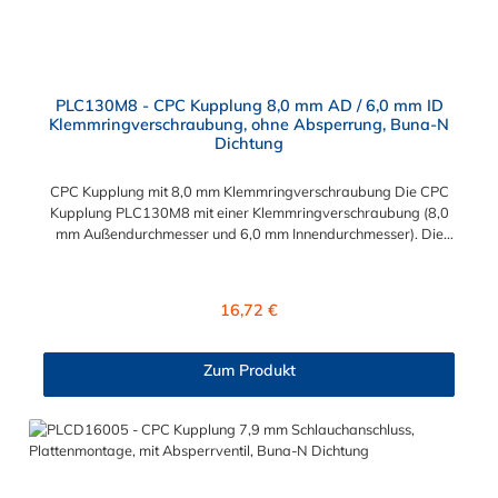
PLC130M8 - CPC Kupplung 8,0 mm AD / 6,0 mm ID
Klemmringverschraubung, ohne Absperrung, Buna-N
Dichtung
CPC Kupplung mit 8,0 mm Klemmringverschraubung Die CPC
Kupplung PLC130M8 mit einer Klemmringverschraubung (8,0
mm Außendurchmesser und 6,0 mm Innendurchmesser). Die
PLC130M8 besitzt kein Absperrventil. Das Material der CPC
Kupplung ist Acetal und der Dichtring ist aus Buna-N gefertigt.
Das Verbindungsstück zum CPC Stecker hat ein Maß von ≈
Regulärer Preis:
16,72 €
11,1 mm. Sie können diese CPC Kupplung mit allen CPC
Steckern der PLC-, PLC12- und LC- Serie kombinieren. Die
CPC-Serie bietet eine große Auswahl an Konfigurationen, um
Zum Produkt
die Anforderungen der anspruchsvollsten Anwendungen für
Industrie, Biopharmazie, Medizin und Verpackungsindustrie zu
erfüllen. Die Colder Products Company Serie ist ein
leistungsstarkes, hochzuverlässiges Steckverbindersystem, das
eine mechanische Verbindungen bietet. Es wird in einer Vielzahl
von Anwendungen in der Industrie eingesetzt.