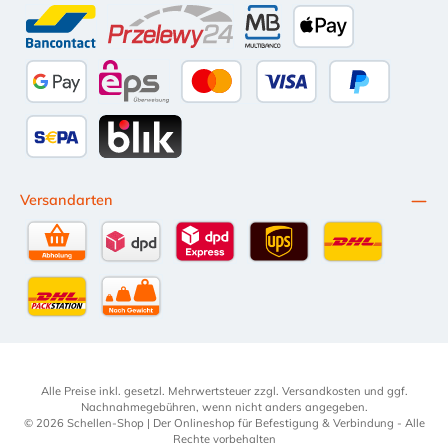
Amazon Pay
Vorkasse per Überweisung
iDEAL
Kauf auf Rechnung (10 Tage Ne
PayPal
Bancontact
Przelewy24
Multibanco
Apple Pay
Google Pay
eps
Kredit- oder Debitkarte
Später Bezahl
SEPA Lastschrift
BLIK
Versandarten
Selbstabholung
DPD Standardversand
DPD Expressversand - 12 Uhr
UPS Standard International
DHL Standardv
DHL-Versand an Packstation
per Spedition
Alle Preise inkl. gesetzl. Mehrwertsteuer zzgl.
Versandkosten
und ggf.
Nachnahmegebühren, wenn nicht anders angegeben.
© 2026 Schellen-Shop | Der Onlineshop für Befestigung & Verbindung - Alle
Rechte vorbehalten