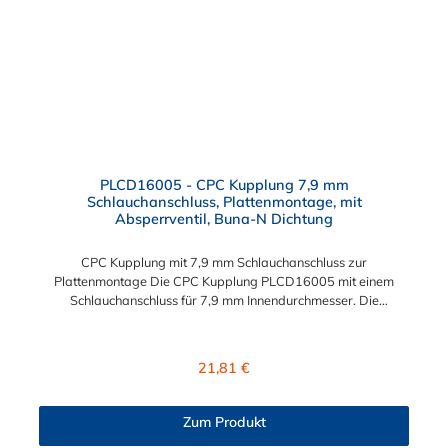
PLCD16005 - CPC Kupplung 7,9 mm
Schlauchanschluss, Plattenmontage, mit
Absperrventil, Buna-N Dichtung
CPC Kupplung mit 7,9 mm Schlauchanschluss zur
Plattenmontage Die CPC Kupplung PLCD16005 mit einem
Schlauchanschluss für 7,9 mm Innendurchmesser. Die
PLCD16005 besitzt ein Absperrventil, ist jedoch mit einer
Überwurfmutter zur Plattenmontage ausgestattet. Das
Material der CPC Kupplung ist Acetal und der Dichtring ist aus
Regulärer Preis:
21,81 €
Buna-N gefertigt. Das Verbindungsstück zum CPC Stecker hat
ein Maß von ≈ 11,1 mm. Sie können diese CPC Kupplung mit
allen CPC Steckern der PLC-, PLC12- und LC- Serie
Zum Produkt
kombinieren. Die CPC-Serie bietet eine große Auswahl an