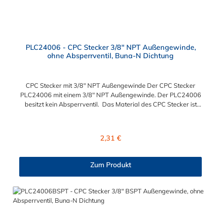
PLC24006 - CPC Stecker 3/8" NPT Außengewinde,
ohne Absperrventil, Buna-N Dichtung
CPC Stecker mit 3/8" NPT Außengewinde Der CPC Stecker
PLC24006 mit einem 3/8" NPT Außengewinde. Der PLC24006
besitzt kein Absperrventil. Das Material des CPC Stecker ist
Acetal und der Dichtring ist aus Buna-N gefertigt. Das
Verbindungsstück hat ein Maß von ≈ 11,1 mm. Sie können
diesen CPC Stecker mit den Serien der Baureihe PLC-, PLC12-
Regulärer Preis:
2,31 €
und LC- kombinieren. Die CPC-Serie bietet eine große Auswahl
an Konfigurationen, um die Anforderungen der
anspruchsvollsten Anwendungen für Industrie, Biopharmazie,
Zum Produkt
Medizin und Verpackungsindustrie zu erfüllen. Die Colder
Products Company Serie ist ein leistungsstarkes,
hochzuverlässiges Steckverbindersystem, das eine
mechanische Verbindungen bietet. Es wird in einer Vielzahl von
Anwendungen in der Industrie eingesetzt.