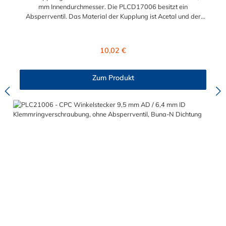
mm Innendurchmesser. Die PLCD17006 besitzt ein
Absperrventil. Das Material der Kupplung ist Acetal und der
Dichtring ist aus Buna-N. Das Verbindungsstück zum Stecker,
hat ein Innenmaß von ≈ 11,1 mm. Sie können diese Kupplung
mit allen Steckern der PLC-, PLC12- und LC- Serie kombinieren
Regulärer Preis:
10,02 €
Zum Produkt