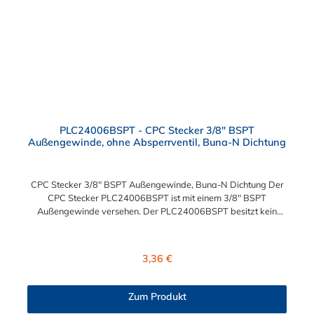
PLC24006BSPT - CPC Stecker 3/8" BSPT
Außengewinde, ohne Absperrventil, Buna-N Dichtung
CPC Stecker 3/8" BSPT Außengewinde, Buna-N Dichtung Der
CPC Stecker PLC24006BSPT ist mit einem 3/8" BSPT
Außengewinde versehen. Der PLC24006BSPT besitzt kein
Absperrventil. Das Material des Steckers ist Acetal und der
Dichtring ist aus Buna-N. Das Verbindungsstück zur Kupplung,
mit dem O-Ring, hat ein Außenmaß von ≈ 11,1 mm. Sie können
Regulärer Preis:
3,36 €
diesen Stecker mit allen Kupplungen der PLC-, PLC12- und LC-
Serie kombinieren.
Zum Produkt