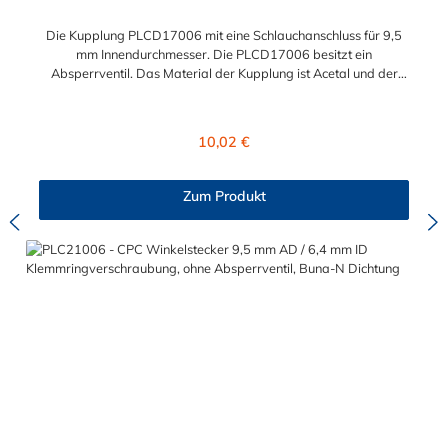
Die Kupplung PLCD17006 mit eine Schlauchanschluss für 9,5
mm Innendurchmesser. Die PLCD17006 besitzt ein
Absperrventil. Das Material der Kupplung ist Acetal und der
Dichtring ist aus Buna-N. Das Verbindungsstück zum Stecker,
hat ein Innenmaß von ≈ 11,1 mm. Sie können diese Kupplung
mit allen Steckern der PLC-, PLC12- und LC- Serie kombinieren
Regulärer Preis:
10,02 €
Zum Produkt