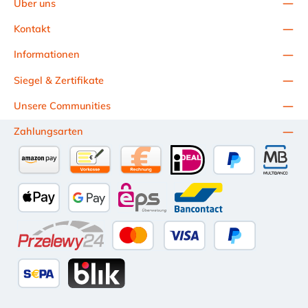
Über uns
Kontakt
Informationen
Siegel & Zertifikate
Unsere Communities
Zahlungsarten
Amazon Pay
Vorkasse per Überweisung
Kauf auf Rechnung (10 Tage Netto)
iDEAL
PayPal
Multiba
Apple Pay
Google Pay
eps
Bancontact
Przelewy24
Kredit- oder Debitkarte
Später Bezahlen
SEPA Lastschrift
BLIK