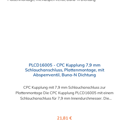
eine mechanische Verbindungen bietet. Es wird in einer Vielzahl
von Anwendungen in der Industrie eingesetzt.
PLCD16005 - CPC Kupplung 7,9 mm
Schlauchanschluss, Plattenmontage, mit
Absperrventil, Buna-N Dichtung
CPC Kupplung mit 7,9 mm Schlauchanschluss zur
Plattenmontage Die CPC Kupplung PLCD16005 mit einem
Schlauchanschluss für 7,9 mm Innendurchmesser. Die
PLCD16005 besitzt ein Absperrventil, ist jedoch mit einer
Überwurfmutter zur Plattenmontage ausgestattet. Das
Material der CPC Kupplung ist Acetal und der Dichtring ist aus
Regulärer Preis:
21,81 €
Buna-N gefertigt. Das Verbindungsstück zum CPC Stecker hat
ein Maß von ≈ 11,1 mm. Sie können diese CPC Kupplung mit