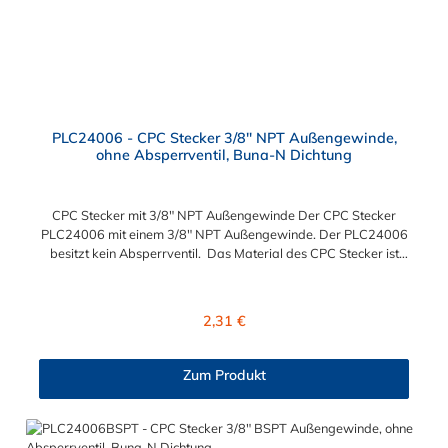
PLC24006 - CPC Stecker 3/8" NPT Außengewinde,
ohne Absperrventil, Buna-N Dichtung
CPC Stecker mit 3/8" NPT Außengewinde Der CPC Stecker
PLC24006 mit einem 3/8" NPT Außengewinde. Der PLC24006
besitzt kein Absperrventil. Das Material des CPC Stecker ist
Acetal und der Dichtring ist aus Buna-N gefertigt. Das
Verbindungsstück hat ein Maß von ≈ 11,1 mm. Sie können
diesen CPC Stecker mit den Serien der Baureihe PLC-, PLC12-
Regulärer Preis:
2,31 €
und LC- kombinieren. Die CPC-Serie bietet eine große Auswahl
an Konfigurationen, um die Anforderungen der
anspruchsvollsten Anwendungen für Industrie, Biopharmazie,
Zum Produkt
Medizin und Verpackungsindustrie zu erfüllen. Die Colder
Products Company Serie ist ein leistungsstarkes,
hochzuverlässiges Steckverbindersystem, das eine
mechanische Verbindungen bietet. Es wird in einer Vielzahl von