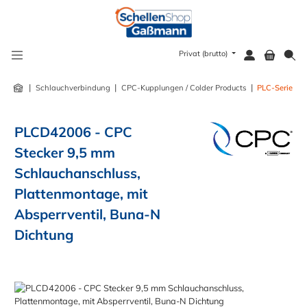
alt springen
Privat (brutto)
|
|
|
Schlauchverbindung
CPC-Kupplungen / Colder Products
PLC-Serie
PLCD42006 - CPC
Stecker 9,5 mm
Schlauchanschluss,
Plattenmontage, mit
Absperrventil, Buna-N
Dichtung
Bildergalerie überspringen