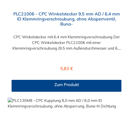
PLC21006 - CPC Winkelstecker 9,5 mm AD / 6,4 mm
ID Klemmringverschraubung, ohne Absperrventil,
Buna-
CPC Winkelstecker mit 6,4 mm Klemmringverschraubung Der
CPC Winkelstecker PLC21006 mit einer
Klemmringverschraubung (9,5 mm Außendurchmesser und 6,4
mm Innendurchmesser). Der PLC21006 besitzt kein
Absperrventil. Das Material des CPC Stecker ist Acetal und der
Dichtring ist aus Buna-N gefertigt. Das Verbindungsstück hat
Regulärer Preis:
5,83 €
ein Maß von ≈ 11,1 mm. Sie können diesen CPC Stecker mit den
Serien der Baureihe PLC-, PLC12- und LC- kombinieren. Die
CPC-Serie bietet eine große Auswahl an Konfigurationen, um
Zum Produkt
die Anforderungen der anspruchsvollsten Anwendungen für
Industrie, Biopharmazie, Medizin und Verpackungsindustrie zu
erfüllen. Die Colder Products Company Serie ist ein
leistungsstarkes, hochzuverlässiges Steckverbindersystem, das
eine mechanische Verbindungen bietet. Es wird in einer Vielzahl
von Anwendungen in der Industrie eingesetzt.