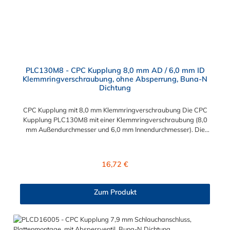
PLC130M8 - CPC Kupplung 8,0 mm AD / 6,0 mm ID
Klemmringverschraubung, ohne Absperrung, Buna-N
Dichtung
CPC Kupplung mit 8,0 mm Klemmringverschraubung Die CPC
Kupplung PLC130M8 mit einer Klemmringverschraubung (8,0
mm Außendurchmesser und 6,0 mm Innendurchmesser). Die
PLC130M8 besitzt kein Absperrventil. Das Material der CPC
Kupplung ist Acetal und der Dichtring ist aus Buna-N gefertigt.
Das Verbindungsstück zum CPC Stecker hat ein Maß von ≈
Regulärer Preis:
16,72 €
11,1 mm. Sie können diese CPC Kupplung mit allen CPC
Steckern der PLC-, PLC12- und LC- Serie kombinieren. Die
CPC-Serie bietet eine große Auswahl an Konfigurationen, um
Zum Produkt
die Anforderungen der anspruchsvollsten Anwendungen für
Industrie, Biopharmazie, Medizin und Verpackungsindustrie zu
erfüllen. Die Colder Products Company Serie ist ein
leistungsstarkes, hochzuverlässiges Steckverbindersystem, das