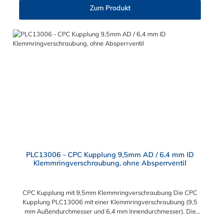
allen CPC Steckern der PLC-, PLC12- und LC- Serie
Zum Produkt
kombinieren. Die CPC-Serie bietet eine große Auswahl an
Konfigurationen, um die Anforderungen der anspruchsvollsten
Anwendungen für Industrie, Biopharmazie, Medizin und
Verpackungsindustrie zu erfüllen. Die Colder Products
Company Serie ist ein leistungsstarkes, hochzuverlässiges
Steckverbindersystem, das eine mechanische Verbindungen
bietet. Es wird in einer Vielzahl von Anwendungen in der
Industrie eingesetzt.
PLC13006 - CPC Kupplung 9,5mm AD / 6,4 mm ID
Klemmringverschraubung, ohne Absperrventil
CPC Kupplung mit 9,5mm Klemmringverschraubung Die CPC
Kupplung PLC13006 mit einer Klemmringverschraubung (9,5
mm Außendurchmesser und 6,4 mm Innendurchmesser). Die