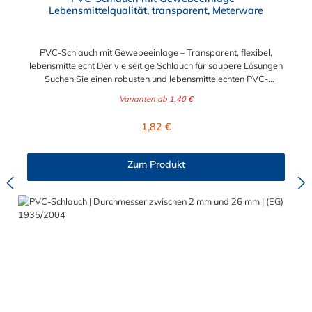
Lebensmittelqualität, transparent, Meterware
PVC-Schlauch mit Gewebeeinlage – Transparent, flexibel,
lebensmittelecht Der vielseitige Schlauch für saubere Lösungen
Suchen Sie einen robusten und lebensmittelechten PVC-
Schlauch für vielfältige Anwendungen in Haushalt, Industrie
Varianten ab
1,40 €
oder Gastronomie? Unser transparenter PVC-Schlauch mit
Gewebeeinlage erfüllt höchste Anforderungen – und das als
Regulärer Preis:
1,82 €
Meterware für maximale Flexibilität. Geprüfte Qualität für
sensible Anwendungen Dieser Druckschlauch besteht aus einer
Innenseele und Außendecke aus PVC sowie einer
Zum Produkt
stabilisierenden Textil-Gewebeeinlage. Er wird TÜV-geprüft
und LABS-frei produziert. In der transparenten und
leuchtgrünen Variante ist er zusätzlich lebensmittelecht gemäß
Verordnung (EG) 1935/2004 und (EU) 10/2011 (Simulanzien A,
B, C). Nur der Typ transparent erfüllt darüber hinaus KTW-C
sowie FDA 175.300. Verfügbare Schlauchinnendurchmesser: 4
mm 6 mm 9 mm 13 mm 16 mm 19 mm 25 mm Für Wasser,
Getränke & mehr – sicher und zuverlässig Der Schlauch ist für
eine Vielzahl von Medien geeignet: Wasser, Trinkwasser,
Druckluft, Argon, sowie Getränke wie Wein, Fruchtsaft,
Limonade, Mineralwasser, Süßmost und alkoholische Getränke