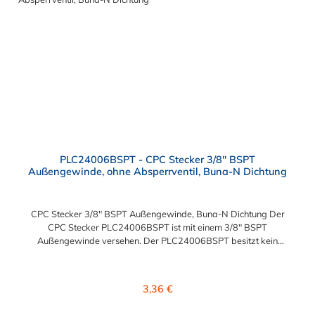
Anwendungen in der Industrie eingesetzt.
PLC24006BSPT - CPC Stecker 3/8" BSPT
Außengewinde, ohne Absperrventil, Buna-N Dichtung
CPC Stecker 3/8" BSPT Außengewinde, Buna-N Dichtung Der
CPC Stecker PLC24006BSPT ist mit einem 3/8" BSPT
Außengewinde versehen. Der PLC24006BSPT besitzt kein
Absperrventil. Das Material des Steckers ist Acetal und der
Dichtring ist aus Buna-N. Das Verbindungsstück zur Kupplung,
mit dem O-Ring, hat ein Außenmaß von ≈ 11,1 mm. Sie können
Regulärer Preis:
3,36 €
diesen Stecker mit allen Kupplungen der PLC-, PLC12- und LC-
Serie kombinieren.