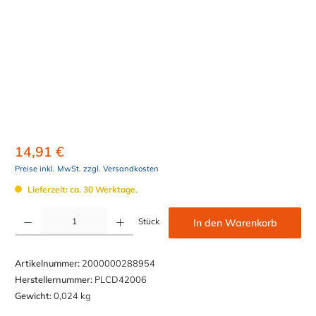
14,91 €
Preise inkl. MwSt. zzgl. Versandkosten
Lieferzeit: ca. 30 Werktage.
Produkt Anzahl: Gib den gewünschten Wert ein oder benutze die Schaltflächen um die Anzahl z
Stück
In den Warenkorb
Artikelnummer:
2000000288954
Herstellernummer:
PLCD42006
Gewicht:
0,024 kg