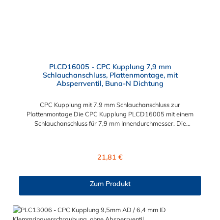
PLCD16005 - CPC Kupplung 7,9 mm
Schlauchanschluss, Plattenmontage, mit
Absperrventil, Buna-N Dichtung
CPC Kupplung mit 7,9 mm Schlauchanschluss zur
Plattenmontage Die CPC Kupplung PLCD16005 mit einem
Schlauchanschluss für 7,9 mm Innendurchmesser. Die
PLCD16005 besitzt ein Absperrventil, ist jedoch mit einer
Überwurfmutter zur Plattenmontage ausgestattet. Das
Material der CPC Kupplung ist Acetal und der Dichtring ist aus
Regulärer Preis:
21,81 €
Buna-N gefertigt. Das Verbindungsstück zum CPC Stecker hat
ein Maß von ≈ 11,1 mm. Sie können diese CPC Kupplung mit
allen CPC Steckern der PLC-, PLC12- und LC- Serie
Zum Produkt
kombinieren. Die CPC-Serie bietet eine große Auswahl an
Konfigurationen, um die Anforderungen der anspruchsvollsten
Anwendungen für Industrie, Biopharmazie, Medizin und
Verpackungsindustrie zu erfüllen. Die Colder Products