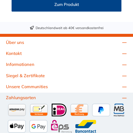
CPC-Serie bietet eine große Auswahl an Konfigurationen, um
Zum Produkt
die Anforderungen der anspruchsvollsten Anwendungen für
Industrie, Biopharmazie, Medizin und Verpackungsindustrie zu
erfüllen. Die Colder Products Company Serie ist ein
leistungsstarkes, hochzuverlässiges Steckverbindersystem, das
Deutschlandweit ab 40€ versandkostenfrei
eine mechanische Verbindungen bietet. Es wird in einer Vielzahl
von Anwendungen in der Industrie eingesetzt.
Über uns
Kontakt
Informationen
Siegel & Zertifikate
Unsere Communities
Zahlungsarten
Amazon Pay
Vorkasse per Überweisung
iDEAL
Kauf auf Rechnung (10 Tage Ne
PayPal
Multiba