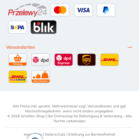
Apple Pay
Google Pay
eps
Bancontact
Przelewy24
Kredit- oder Debitkarte
Später Bezahlen
SEPA Lastschrift
BLIK
Versandarten
Selbstabholung
DPD Standardversand
DPD Expressversand - 12 Uhr
UPS Standard International
DHL Standardv
DHL-Versand an Packstation
per Spedition
Alle Preise inkl. gesetzl. Mehrwertsteuer zzgl.
Versandkosten
und ggf.
Nachnahmegebühren, wenn nicht anders angegeben.
© 2026 Schellen-Shop | Der Onlineshop für Befestigung & Verbindung - Alle
Rechte vorbehalten
Impressum
|
Datenschutz
|
Erklärung zur Barrierefreiheit