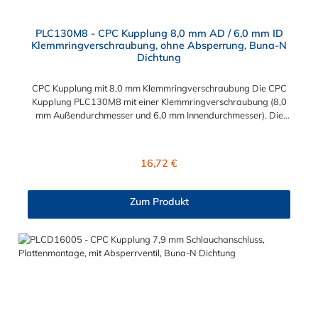
PLC130M8 - CPC Kupplung 8,0 mm AD / 6,0 mm ID
Klemmringverschraubung, ohne Absperrung, Buna-N
Dichtung
CPC Kupplung mit 8,0 mm Klemmringverschraubung Die CPC
Kupplung PLC130M8 mit einer Klemmringverschraubung (8,0
mm Außendurchmesser und 6,0 mm Innendurchmesser). Die
PLC130M8 besitzt kein Absperrventil. Das Material der CPC
Kupplung ist Acetal und der Dichtring ist aus Buna-N gefertigt.
Das Verbindungsstück zum CPC Stecker hat ein Maß von ≈
Regulärer Preis:
16,72 €
11,1 mm. Sie können diese CPC Kupplung mit allen CPC
Steckern der PLC-, PLC12- und LC- Serie kombinieren. Die
CPC-Serie bietet eine große Auswahl an Konfigurationen, um
Zum Produkt
die Anforderungen der anspruchsvollsten Anwendungen für
Industrie, Biopharmazie, Medizin und Verpackungsindustrie zu
erfüllen. Die Colder Products Company Serie ist ein
leistungsstarkes, hochzuverlässiges Steckverbindersystem, das
eine mechanische Verbindungen bietet. Es wird in einer Vielzahl
von Anwendungen in der Industrie eingesetzt.