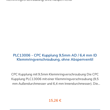
Company Serie ist ein leistungsstarkes, hochzuverlässiges
Steckverbindersystem, das eine mechanische Verbindungen
bietet. Es wird in einer Vielzahl von Anwendungen in der
Industrie eingesetzt.
PLC13006 - CPC Kupplung 9,5mm AD / 6,4 mm ID
Klemmringverschraubung, ohne Absperrventil
CPC Kupplung mit 9,5mm Klemmringverschraubung Die CPC
Kupplung PLC13006 mit einer Klemmringverschraubung (9,5
mm Außendurchmesser und 6,4 mm Innendurchmesser). Die
PLC13006 besitzt kein Absperrventil. Das Material der CPC
Kupplung ist Acetal und der Dichtring ist aus Buna-N gefertigt.
Das Verbindungsstück zum CPC Stecker hat ein Maß von ≈
Regulärer Preis:
15,26 €
11,1 mm. Sie können diese CPC Kupplung mit allen CPC
Steckern der PLC-, PLC12- und LC- Serie kombinieren. Die