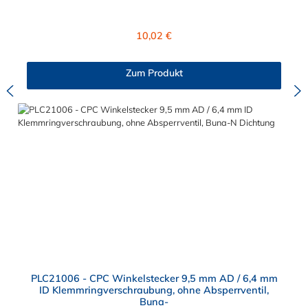
Dichtring ist aus Buna-N. Das Verbindungsstück zum Stecker,
hat ein Innenmaß von ≈ 11,1 mm. Sie können diese Kupplung
mit allen Steckern der PLC-, PLC12- und LC- Serie kombinieren
Regulärer Preis:
10,02 €
Zum Produkt
PLC21006 - CPC Winkelstecker 9,5 mm AD / 6,4 mm
ID Klemmringverschraubung, ohne Absperrventil,
Buna-