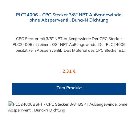
PLC24006 - CPC Stecker 3/8" NPT Außengewinde,
ohne Absperrventil, Buna-N Dichtung
CPC Stecker mit 3/8" NPT Außengewinde Der CPC Stecker
PLC24006 mit einem 3/8" NPT Außengewinde. Der PLC24006
besitzt kein Absperrventil. Das Material des CPC Stecker ist
Acetal und der Dichtring ist aus Buna-N gefertigt. Das
Verbindungsstück hat ein Maß von ≈ 11,1 mm. Sie können
diesen CPC Stecker mit den Serien der Baureihe PLC-, PLC12-
Regulärer Preis:
2,31 €
und LC- kombinieren. Die CPC-Serie bietet eine große Auswahl
an Konfigurationen, um die Anforderungen der
anspruchsvollsten Anwendungen für Industrie, Biopharmazie,
Zum Produkt
Medizin und Verpackungsindustrie zu erfüllen. Die Colder
Products Company Serie ist ein leistungsstarkes,
hochzuverlässiges Steckverbindersystem, das eine
mechanische Verbindungen bietet. Es wird in einer Vielzahl von
Anwendungen in der Industrie eingesetzt.