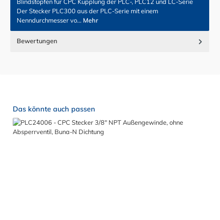
Blindstopfen für CPC Kupplung der PLC-, PLC12 und LC-Serie
Der Stecker PLC300 aus der PLC-Serie mit einem
Nenndurchmesser vo…
Mehr
Bewertungen
Produktgalerie überspringen
Das könnte auch passen