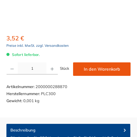
3,52 €
Preise inkl. MwSt. zzgl. Versandkosten
Sofort lieferbar.
Produkt Anzahl: Gib den gewünschten Wert ein oder benutze die Schaltflächen um die Anzahl z
Stück
In den Warenkorb
Artikelnummer:
2000000288870
Herstellernummer:
PLC300
Gewicht:
0,001 kg
Beschreibung