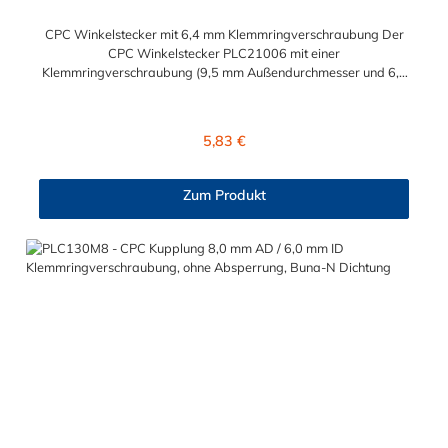
CPC Winkelstecker mit 6,4 mm Klemmringverschraubung Der
CPC Winkelstecker PLC21006 mit einer
Klemmringverschraubung (9,5 mm Außendurchmesser und 6,4
mm Innendurchmesser). Der PLC21006 besitzt kein
Absperrventil. Das Material des CPC Stecker ist Acetal und der
Dichtring ist aus Buna-N gefertigt. Das Verbindungsstück hat
Regulärer Preis:
5,83 €
ein Maß von ≈ 11,1 mm. Sie können diesen CPC Stecker mit den
Serien der Baureihe PLC-, PLC12- und LC- kombinieren. Die
CPC-Serie bietet eine große Auswahl an Konfigurationen, um
Zum Produkt
die Anforderungen der anspruchsvollsten Anwendungen für
Industrie, Biopharmazie, Medizin und Verpackungsindustrie zu
erfüllen. Die Colder Products Company Serie ist ein
leistungsstarkes, hochzuverlässiges Steckverbindersystem, das
eine mechanische Verbindungen bietet. Es wird in einer Vielzahl
von Anwendungen in der Industrie eingesetzt.