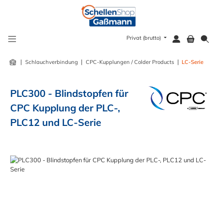
alt springen
Privat (brutto)
|
|
|
Schlauchverbindung
CPC-Kupplungen / Colder Products
LC-Serie
PLC300 - Blindstopfen für
CPC Kupplung der PLC-,
PLC12 und LC-Serie
Bildergalerie überspringen