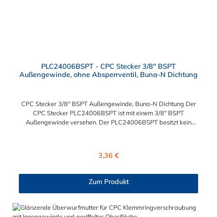
PLC24006BSPT - CPC Stecker 3/8" BSPT
Außengewinde, ohne Absperrventil, Buna-N Dichtung
CPC Stecker 3/8" BSPT Außengewinde, Buna-N Dichtung Der
CPC Stecker PLC24006BSPT ist mit einem 3/8" BSPT
Außengewinde versehen. Der PLC24006BSPT besitzt kein
Absperrventil. Das Material des Steckers ist Acetal und der
Dichtring ist aus Buna-N. Das Verbindungsstück zur Kupplung,
mit dem O-Ring, hat ein Außenmaß von ≈ 11,1 mm. Sie können
Regulärer Preis:
3,36 €
diesen Stecker mit allen Kupplungen der PLC-, PLC12- und LC-
Serie kombinieren.
Zum Produkt