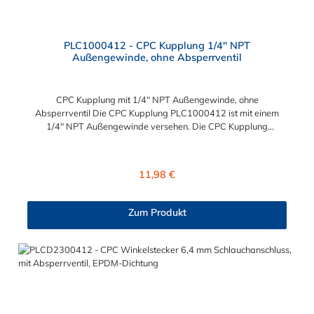
PLC1000412 - CPC Kupplung 1/4" NPT
Außengewinde, ohne Absperrventil
CPC Kupplung mit 1/4" NPT Außengewinde, ohne
Absperrventil Die CPC Kupplung PLC1000412 ist mit einem
1/4" NPT Außengewinde versehen. Die CPC Kupplung
PLC1000412 besitzt kein Absperrventil. Das Material der CPC
Kupplung ist Polypropylen. Das Verbindungsstück zum CPC
Stecker hat ein Innenmaß von ≈ 11,1 mm. Sie können diese CPC
Regulärer Preis:
11,98 €
Kupplung mit allen Steckern der PLC12-, PLC- und LC- Serie
kombinieren.
Zum Produkt