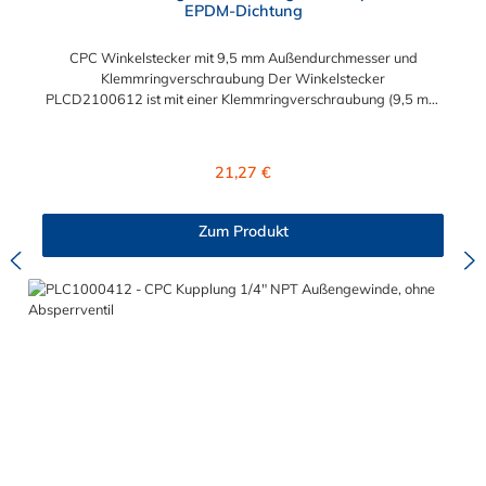
EPDM-Dichtung
CPC Winkelstecker mit 9,5 mm Außendurchmesser und
Klemmringverschraubung Der Winkelstecker
PLCD2100612 ist mit einer Klemmringverschraubung (9,5 mm
Außendurchmesser und 6,4 mm
Innendurchmesser)ausgestattet. Der PLCD2100612 CPC
Winkelstecker besitzt ein Absperrventil. Das Material des CPC
Regulärer Preis:
21,27 €
Winkelsteckers ist Polypropylen und der Dichtring ist aus
EPDM. Das Verbindungsstück zur Kupplung mit dem O-Ring,
hat ein Außenmaß von ≈ 11,1 mm. Sie können diesen Stecker
Zum Produkt
mit allen Kupplungen der PLC12-, PLC- und LC- Serie
kombinieren.