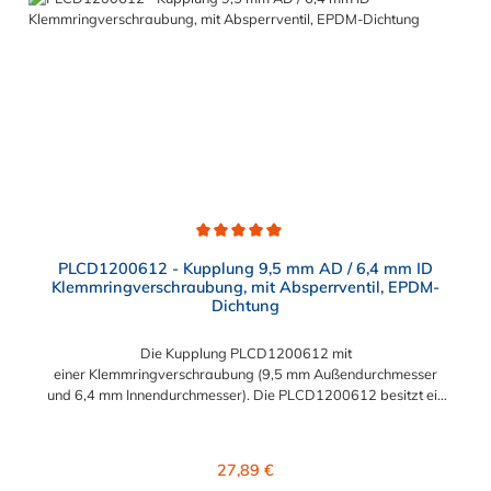
Durchschnittliche Bewertung von 5 von 5 Sternen
PLCD1200612 - Kupplung 9,5 mm AD / 6,4 mm ID
Klemmringverschraubung, mit Absperrventil, EPDM-
Dichtung
Die Kupplung PLCD1200612 mit
einer Klemmringverschraubung (9,5 mm Außendurchmesser
und 6,4 mm Innendurchmesser). Die PLCD1200612 besitzt ein
Absperrventil, jedoch eine Überwurfmutter zur Plattenmontage.
Das Material der Kupplung ist Polypropylen und der Dichtring
ist aus EPDM. Das Verbindungsstück zum Stecker hat ein
Regulärer Preis:
27,89 €
Innenmaß von ≈ 11,1 mm. Sie können diese Kupplung mit allen