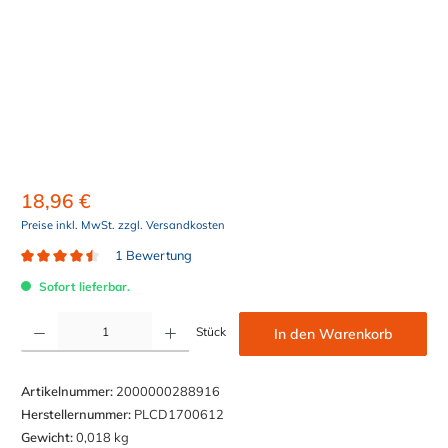
18,96 €
Preise inkl. MwSt. zzgl. Versandkosten
1 Bewertung
Durchschnittliche Bewertung von 4.5 von 5 Sternen
Sofort lieferbar.
Produkt Anzahl: Gib den gewünschten Wert ein oder benutze die Schaltflächen um die Anzahl z
Stück
In den Warenkorb
Artikelnummer:
2000000288916
Herstellernummer:
PLCD1700612
Gewicht:
0,018 kg