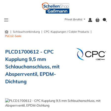
alt springen
Privat (brutto)
|
|
|
Schlauchverbindung
CPC-Kupplungen / Colder Products
PLC12-Serie
PLCD1700612 - CPC
Kupplung 9,5 mm
Schlauchanschluss, mit
Absperrventil, EPDM-
Dichtung
Bildergalerie überspringen