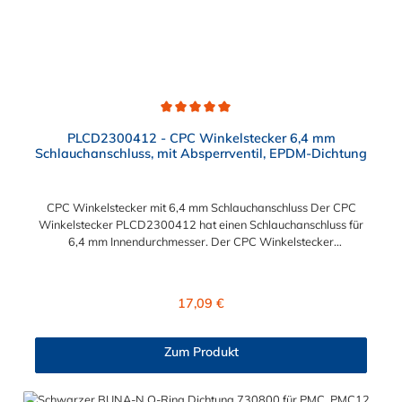
Durchschnittliche Bewertung von 5 von 5 Sternen
PLCD2300412 - CPC Winkelstecker 6,4 mm
Schlauchanschluss, mit Absperrventil, EPDM-Dichtung
CPC Winkelstecker mit 6,4 mm Schlauchanschluss Der CPC
Winkelstecker PLCD2300412 hat einen Schlauchanschluss für
6,4 mm Innendurchmesser. Der CPC Winkelstecker
PLCD2300412 besitzt ein Absperrventil. Das Material des CPC
Winkelsteckers ist Polypropylenund und der Dichtring ist aus
EPDM gefertigt. Das Verbindungsstück zur CPC Kupplung mit
Regulärer Preis:
17,09 €
dem O-Ring, hat ein Außenmaß von ≈ 11,1 mm. Sie können
diesen Winkelstecker mit allen Kupplungen der PLC12-, PLC-
und LC- Serie kombinieren.
Zum Produkt