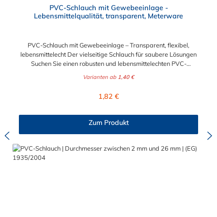
PVC-Schlauch mit Gewebeeinlage -
Lebensmittelqualität, transparent, Meterware
PVC-Schlauch mit Gewebeeinlage – Transparent, flexibel,
lebensmittelecht Der vielseitige Schlauch für saubere Lösungen
Suchen Sie einen robusten und lebensmittelechten PVC-
Schlauch für vielfältige Anwendungen in Haushalt, Industrie
Varianten ab
1,40 €
oder Gastronomie? Unser transparenter PVC-Schlauch mit
Gewebeeinlage erfüllt höchste Anforderungen – und das als
Regulärer Preis:
1,82 €
Meterware für maximale Flexibilität. Geprüfte Qualität für
sensible Anwendungen Dieser Druckschlauch besteht aus einer
Innenseele und Außendecke aus PVC sowie einer
Zum Produkt
stabilisierenden Textil-Gewebeeinlage. Er wird TÜV-geprüft
und LABS-frei produziert. In der transparenten und
leuchtgrünen Variante ist er zusätzlich lebensmittelecht gemäß
Verordnung (EG) 1935/2004 und (EU) 10/2011 (Simulanzien A,
B, C). Nur der Typ transparent erfüllt darüber hinaus KTW-C
sowie FDA 175.300. Verfügbare Schlauchinnendurchmesser: 4
mm 6 mm 9 mm 13 mm 16 mm 19 mm 25 mm Für Wasser,
Getränke & mehr – sicher und zuverlässig Der Schlauch ist für
eine Vielzahl von Medien geeignet: Wasser, Trinkwasser,
Druckluft, Argon, sowie Getränke wie Wein, Fruchtsaft,