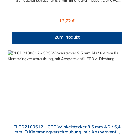
Schlauchanschluss für 9,5 mm Innendurchmesser. Der CPC
Stecker PLC4200612 besitzt ein Absperrventil und eine
Überwurfmutter zur Plattenmontage. Das Material des CPC
Steckers ist Polypropylen und der Dichtring ist aus EPDM. Das
Regulärer Preis:
13,72 €
Verbindungsstück mit O-Ring zur CPC Kupplung hat ein
Außenmaß von ≈ 11,1 mm. Sie können diesen CPC Stecker mit
allen Kupplungen der PLC12-, PLC- und LC- Serie kombinieren.
Zum Produkt
PLCD2100612 - CPC Winkelstecker 9,5 mm AD / 6,4
mm ID Klemmringverschraubung, mit Absperrventil,