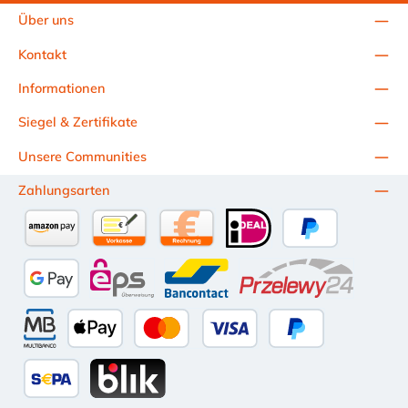
Über uns
Kontakt
Informationen
Siegel & Zertifikate
Unsere Communities
Zahlungsarten
Amazon Pay
Vorkasse per Überweisung
Kauf auf Rechnung (10 Tage Netto)
iDEAL
PayPal
Google Pay
eps
Bancontact
Przelewy24
Multibanco
Apple Pay
Kredit- oder Debitkarte
Später Bezahlen
SEPA Lastschrift
BLIK