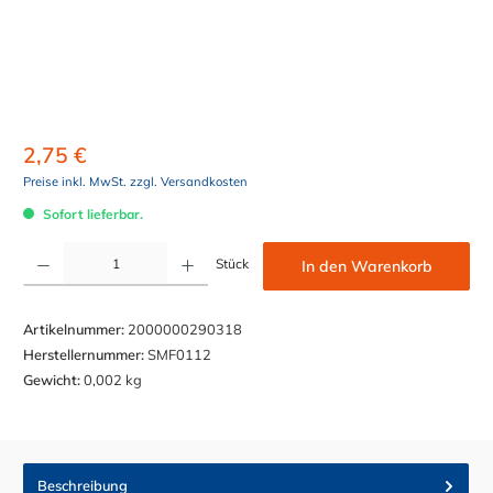
2,75 €
Preise inkl. MwSt. zzgl. Versandkosten
Sofort lieferbar.
Produkt Anzahl: Gib den gewünschten Wert ein oder benutze die Schaltflächen um die Anzahl z
Stück
In den Warenkorb
Artikelnummer:
2000000290318
Herstellernummer:
SMF0112
Gewicht:
0,002 kg
Beschreibung