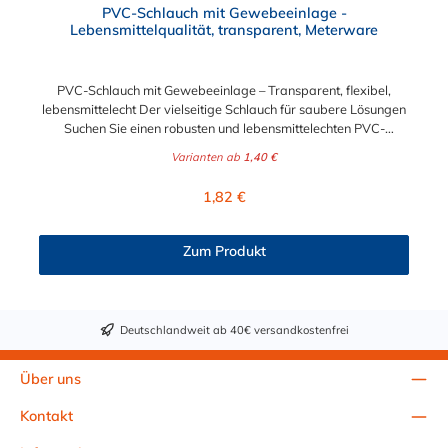
PVC-Schlauch mit Gewebeeinlage -
Lebensmittelqualität, transparent, Meterware
PVC-Schlauch mit Gewebeeinlage – Transparent, flexibel,
lebensmittelecht Der vielseitige Schlauch für saubere Lösungen
Suchen Sie einen robusten und lebensmittelechten PVC-
Schlauch für vielfältige Anwendungen in Haushalt, Industrie
Varianten ab
1,40 €
oder Gastronomie? Unser transparenter PVC-Schlauch mit
Gewebeeinlage erfüllt höchste Anforderungen – und das als
Regulärer Preis:
1,82 €
Meterware für maximale Flexibilität. Geprüfte Qualität für
sensible Anwendungen Dieser Druckschlauch besteht aus einer
Innenseele und Außendecke aus PVC sowie einer
Zum Produkt
stabilisierenden Textil-Gewebeeinlage. Er wird TÜV-geprüft
und LABS-frei produziert. In der transparenten und
leuchtgrünen Variante ist er zusätzlich lebensmittelecht gemäß
Verordnung (EG) 1935/2004 und (EU) 10/2011 (Simulanzien A,
Deutschlandweit ab 40€ versandkostenfrei
B, C). Nur der Typ transparent erfüllt darüber hinaus KTW-C
sowie FDA 175.300. Verfügbare Schlauchinnendurchmesser: 4
mm 6 mm 9 mm 13 mm 16 mm 19 mm 25 mm Für Wasser,
Über uns
Getränke & mehr – sicher und zuverlässig Der Schlauch ist für
eine Vielzahl von Medien geeignet: Wasser, Trinkwasser,
Kontakt
Druckluft, Argon, sowie Getränke wie Wein, Fruchtsaft,