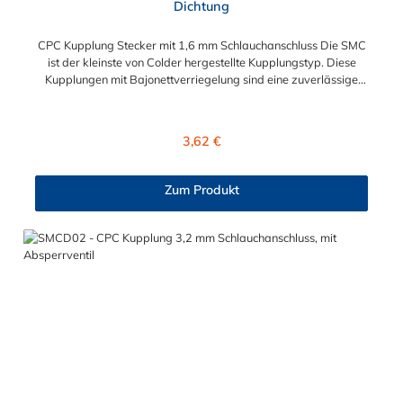
Dichtung
CPC Kupplung Stecker mit 1,6 mm Schlauchanschluss Die SMC
ist der kleinste von Colder hergestellte Kupplungstyp. Diese
Kupplungen mit Bajonettverriegelung sind eine zuverlässige
und sichere Alternative zu Luer-Verbindungen. Der
angeschlossene Schlauch kann frei rotieren. Dies verhindert
sowohl ein unbeabsichtigtes Lösen der Verbindung wie auch
Regulärer Preis:
3,62 €
das Knicken und Verdrehen der Schläuche. Mögliche
Anwendungsbereiche sind Tintenstrahldrucker,
Blutdruckmanschetten, Kühlanzüge, Gaschromatographen,
Zum Produkt
Fotoentwickler und Teilchenzähler. Vorteile der CPC Kupplung
Stecker: Flexibiltät – Schnelle Verbindung von Baugruppen
Wartung – Schneller und einfacher Austausch von Baugruppen
und Aufrüstungen Sicherheit – Eliminierung gefährlicher oder
unansehnlicher Verschmutzungen Servicefreundlichkeit –
Wartung und Reparatur ohne Werkzeug Modularität –
Schnelles Verbinden von Anschlüssen und Zubehör
Zweckmäßigkeit – Leichte Bedienung und preiswert