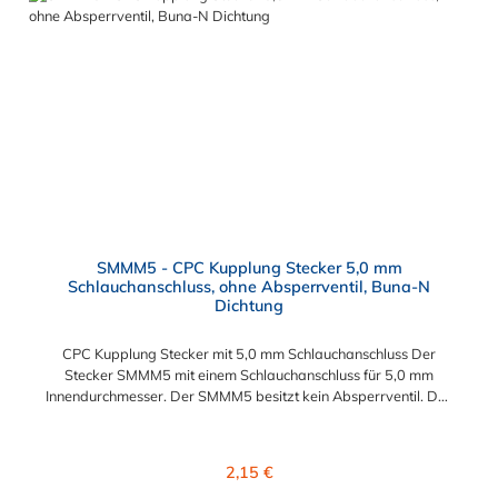
Schneller und einfacher Austausch von Baugruppen und
Aufrüstungen Sicherheit – Eliminierung gefährlicher oder
unansehnlicher Verschmutzungen Servicefreundlichkeit –
Wartung und Reparatur ohne Werkzeug Modularität –
Schnelles Verbinden von Anschlüssen und Zubehör
Zweckmäßigkeit – Leichte Bedienung und preiswert
SMMM5 - CPC Kupplung Stecker 5,0 mm
Schlauchanschluss, ohne Absperrventil, Buna-N
Dichtung
CPC Kupplung Stecker mit 5,0 mm Schlauchanschluss Der
Stecker SMMM5 mit einem Schlauchanschluss für 5,0 mm
Innendurchmesser. Der SMMM5 besitzt kein Absperrventil. Das
Material des Steckers ist Acetal und der Dichtring ist aus
BUNA-N. Sie können diesen Stecker mit allen Kupplungen der
SMC- Serie kombinieren.
Regulärer Preis:
2,15 €