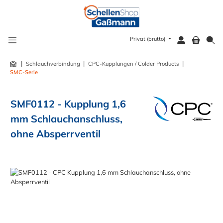
alt springen
Privat (brutto)
|
|
|
Schlauchverbindung
CPC-Kupplungen / Colder Products
SMC-Serie
SMF0112 - Kupplung 1,6
mm Schlauchanschluss,
ohne Absperrventil
Bildergalerie überspringen