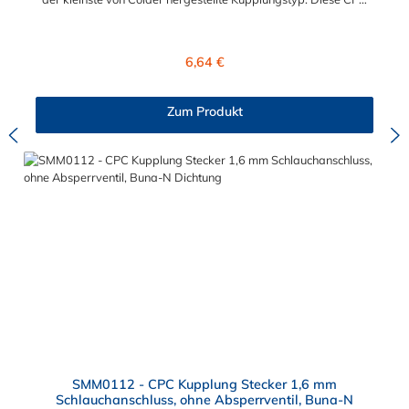
Kupplung mit 1,6 mm Schlauchanschluss ist mit einer
Bajonettverriegelung ausgestattet und eine zuverlässige und
sichere Alternative zu Luer-Verbindungen. Der an der CPC
Regulärer Preis:
6,64 €
Kupplung angeschlossene Schlauch kann frei rotieren. Dies
verhindert sowohl ein unbeabsichtigtes Lösen der Verbindung
wie auch ein Knicken und Verdrehen der Schläuche. Mögliche
Zum Produkt
Anwendungsbereiche der CPC Kupplung mit 1,6 mm
Schlauchanschluss sind Tintenstrahldrucker,
Blutdruckmanschetten, Kühlanzüge, Gaschromatographen,
Fotoentwickler und Teilchenzähler. Vorteile von CPC Kupplung:
Flexibiltät – Schnelle Verbindung von Baugruppen Wartung –
Schneller und einfacher Austausch von Baugruppen und
Aufrüstungen Sicherheit – Eliminierung gefährlicher oder
unansehnlicher Verschmutzungen Servicefreundlichkeit –
Wartung und Reparatur ohne Werkzeug Modularität –
Schnelles Verbinden von Anschlüssen und Zubehör
Zweckmäßigkeit – Leichte Bedienung und preiswert
SMM0112 - CPC Kupplung Stecker 1,6 mm
Schlauchanschluss, ohne Absperrventil, Buna-N