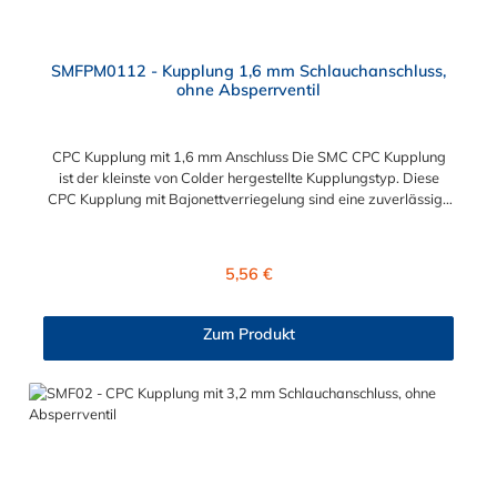
SMFPM0112 - Kupplung 1,6 mm Schlauchanschluss,
ohne Absperrventil
CPC Kupplung mit 1,6 mm Anschluss Die SMC CPC Kupplung
ist der kleinste von Colder hergestellte Kupplungstyp. Diese
CPC Kupplung mit Bajonettverriegelung sind eine zuverlässige
und sichere Alternative zu Luer-Verbindungen. Der
angeschlossene Schlauch kann frei rotieren. Dies verhindert
sowohl ein unbeabsichtigtes Lösen der Verbindung als auch das
Regulärer Preis:
5,56 €
Knicken und Verdrehen der Schläuche. Mögliche
Anwendungsbereiche sind Tintenstrahldrucker,
Blutdruckmanschetten, Kühlanzüge, Gaschromatographen,
Zum Produkt
Fotoentwickler und Teilchenzähler. Vorteile der CPC Kupplung:
Flexibiltät – Schnelle Verbindung von Baugruppen Wartung –
Schneller und einfacher Austausch von Baugruppen und
Aufrüstungen Sicherheit – Eliminierung gefährlicher oder
unansehnlicher Verschmutzungen Servicefreundlichkeit –
Wartung und Reparatur ohne Werkzeug Modularität –
Schnelles Verbinden von Anschlüssen und Zubehör
Zweckmäßigkeit – Leichte Bedienung und preiswert