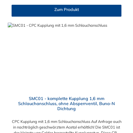
Anwendungsbereiche sind Tintenstrahldrucker,
Blutdruckmanschetten, Kühlanzüge, Gaschromatographen,
Zum Produkt
Fotoentwickler und Teilchenzähler. Vorteile der CPC Kupplung:
Flexibiltät – Schnelle Verbindung von Baugruppen Wartung –
Schneller und einfacher Austausch von Baugruppen und
Aufrüstungen Sicherheit – Eliminierung gefährlicher oder
unansehnlicher Verschmutzungen Servicefreundlichkeit –
Wartung und Reparatur ohne Werkzeug Modularität –
Schnelles Verbinden von Anschlüssen und Zubehör
Zweckmäßigkeit – Leichte Bedienung und preiswert
SMC01 - komplette Kupplung 1,6 mm
Schlauchanschluss, ohne Absperrventil, Buna-N
Dichtung
CPC Kupplung mit 1,6 mm Schlauchanschluss Auf Anfrage auch
in nachträglich geschwärztem Acetal erhältlich! Die SMC01 ist
der kleinste von Colder hergestellte Kupplungstyp. Diese CPC