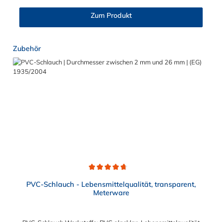
Zum Produkt
Produktgalerie überspringen
Zubehör
Durchschnittliche Bewertung von 4.7 von 5 Sternen
PVC-Schlauch - Lebensmittelqualität, transparent,
Meterware