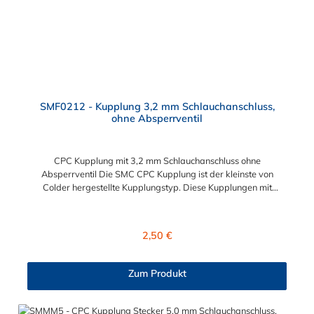
Zubehör Zweckmäßigkeit – Leichte Bedienung und preiswert
SMF0212 - Kupplung 3,2 mm Schlauchanschluss,
ohne Absperrventil
CPC Kupplung mit 3,2 mm Schlauchanschluss ohne
Absperrventil Die SMC CPC Kupplung ist der kleinste von
Colder hergestellte Kupplungstyp. Diese Kupplungen mit
Bajonettverriegelung sind eine zuverlässige und sichere
Alternative zu Luer-Verbindungen. Der angeschlossene
Schlauch kann frei rotieren. Dies verhindert sowohl ein
Regulärer Preis:
2,50 €
unbeabsichtigtes Lösen der Verbindung wie auch das Knicken
und Verdrehen der Schläuche an der CPC Kupplung. Mögliche
Anwendungsbereiche sind Tintenstrahldrucker,
Zum Produkt
Blutdruckmanschetten, Kühlanzüge, Gaschromatographen,
Fotoentwickler und Teilchenzähler. Vorteile der CPC Kupplung:
Flexibiltät – Schnelle Verbindung von Baugruppen Wartung –