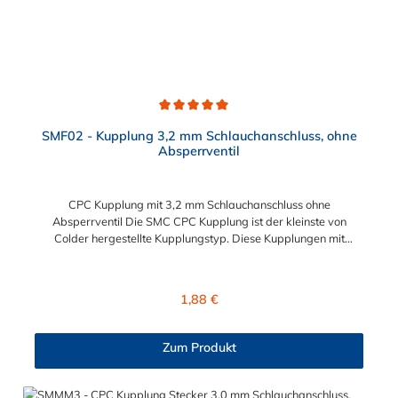
Durchschnittliche Bewertung von 5 von 5 Sternen
SMF02 - Kupplung 3,2 mm Schlauchanschluss, ohne
Absperrventil
CPC Kupplung mit 3,2 mm Schlauchanschluss ohne
Absperrventil Die SMC CPC Kupplung ist der kleinste von
Colder hergestellte Kupplungstyp. Diese Kupplungen mit
Bajonettverriegelung sind eine zuverlässige und sichere
Alternative zu Luer-Verbindungen. Der angeschlossene
Schlauch kann frei rotieren. Dies verhindert sowohl ein
Regulärer Preis:
1,88 €
unbeabsichtigtes Lösen der Verbindung wie auch das Knicken
und Verdrehen der Schläuche. Mögliche Anwendungsbereiche
sind Tintenstrahldrucker, Blutdruckmanschetten, Kühlanzüge,
Zum Produkt
Gaschromatographen, Fotoentwickler und Teilchenzähler.
Vorteile von CPC Kupplung: Flexibiltät – Schnelle Verbindung
von Baugruppen Wartung – Schneller und einfacher Austausch