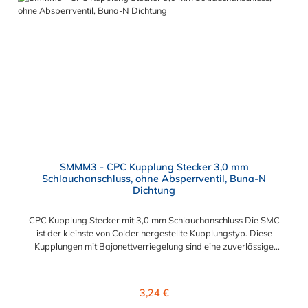
von Baugruppen und Aufrüstungen Sicherheit – Eliminierung
gefährlicher oder unansehnlicher Verschmutzungen
Servicefreundlichkeit – Wartung und Reparatur ohne Werkzeug
Modularität – Schnelles Verbinden von Anschlüssen und
Zubehör Zweckmäßigkeit – Leichte Bedienung und preiswert
SMMM3 - CPC Kupplung Stecker 3,0 mm
Schlauchanschluss, ohne Absperrventil, Buna-N
Dichtung
CPC Kupplung Stecker mit 3,0 mm Schlauchanschluss Die SMC
ist der kleinste von Colder hergestellte Kupplungstyp. Diese
Kupplungen mit Bajonettverriegelung sind eine zuverlässige
und sichere Alternative zu Luer-Verbindungen. Der
angeschlossene Schlauch kann frei rotieren. Dies verhindert
sowohl ein unbeabsichtigtes Lösen der Verbindung wie auch
Regulärer Preis:
3,24 €
das Knicken und Verdrehen der Schläuche. Mögliche