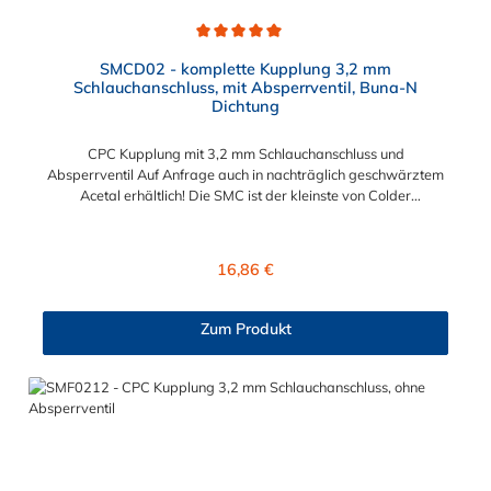
Durchschnittliche Bewertung von 5 von 5 Sternen
SMCD02 - komplette Kupplung 3,2 mm
Schlauchanschluss, mit Absperrventil, Buna-N
Dichtung
CPC Kupplung mit 3,2 mm Schlauchanschluss und
Absperrventil Auf Anfrage auch in nachträglich geschwärztem
Acetal erhältlich! Die SMC ist der kleinste von Colder
hergestellte Kupplungstyp. Diese Kupplungen mit
Bajonettverriegelung sind eine zuverlässige und sichere
Alternative zu Luer-Verbindungen. Der angeschlossene
Regulärer Preis:
16,86 €
Schlauch kann frei rotieren. Dies verhindert sowohl ein
unbeabsichtigtes Lösen der Verbindung wie auch das Knicken
und Verdrehen der Schläuche. Mögliche Anwendungsbereiche
Zum Produkt
sind Tintenstrahldrucker, Blutdruckmanschetten, Kühlanzüge,
Gaschromatographen, Fotoentwickler und Teilchenzähler.
Vorteile von CPC Kupplung: Flexibiltät – Schnelle Verbindung
von Baugruppen Wartung – Schneller und einfacher Austausch
von Baugruppen und Aufrüstungen Sicherheit – Eliminierung
gefährlicher oder unansehnlicher Verschmutzungen
Servicefreundlichkeit – Wartung und Reparatur ohne Werkzeug
Modularität – Schnelles Verbinden von Anschlüssen und