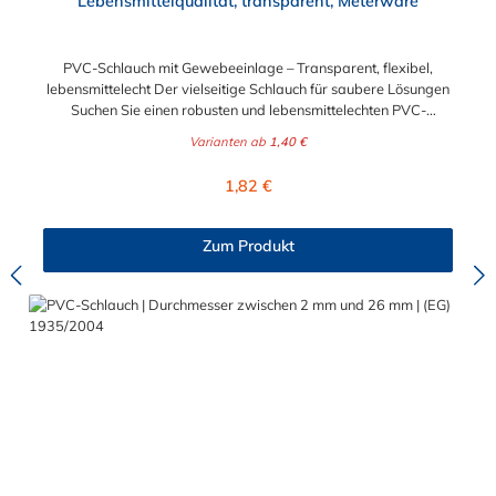
Lebensmittelqualität, transparent, Meterware
PVC-Schlauch mit Gewebeeinlage – Transparent, flexibel,
lebensmittelecht Der vielseitige Schlauch für saubere Lösungen
Suchen Sie einen robusten und lebensmittelechten PVC-
Schlauch für vielfältige Anwendungen in Haushalt, Industrie
Varianten ab
1,40 €
oder Gastronomie? Unser transparenter PVC-Schlauch mit
Gewebeeinlage erfüllt höchste Anforderungen – und das als
Regulärer Preis:
1,82 €
Meterware für maximale Flexibilität. Geprüfte Qualität für
sensible Anwendungen Dieser Druckschlauch besteht aus einer
Innenseele und Außendecke aus PVC sowie einer
Zum Produkt
stabilisierenden Textil-Gewebeeinlage. Er wird TÜV-geprüft
und LABS-frei produziert. In der transparenten und
leuchtgrünen Variante ist er zusätzlich lebensmittelecht gemäß
Verordnung (EG) 1935/2004 und (EU) 10/2011 (Simulanzien A,
B, C). Nur der Typ transparent erfüllt darüber hinaus KTW-C
sowie FDA 175.300. Verfügbare Schlauchinnendurchmesser: 4
mm 6 mm 9 mm 13 mm 16 mm 19 mm 25 mm Für Wasser,
Getränke & mehr – sicher und zuverlässig Der Schlauch ist für
eine Vielzahl von Medien geeignet: Wasser, Trinkwasser,
Druckluft, Argon, sowie Getränke wie Wein, Fruchtsaft,
Limonade, Mineralwasser, Süßmost und alkoholische Getränke
bis 15 Vol.-%. Nicht geeignet ist er für fetthaltige Medien oder