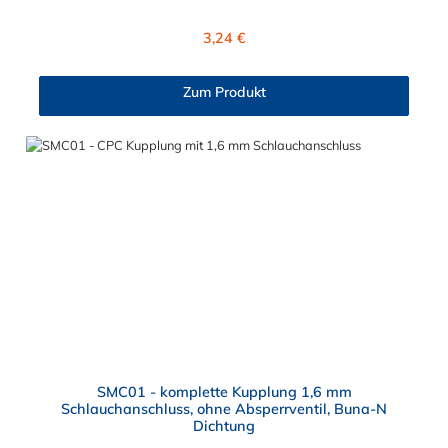
angeschlossene Schlauch kann frei rotieren. Dies verhindert
sowohl ein unbeabsichtigtes Lösen der Verbindung wie auch
Regulärer Preis:
3,24 €
das Knicken und Verdrehen der Schläuche. Mögliche
Anwendungsbereiche sind Tintenstrahldrucker,
Blutdruckmanschetten, Kühlanzüge, Gaschromatographen,
Zum Produkt
Fotoentwickler und Teilchenzähler. Vorteile der CPC Kupplung:
Flexibiltät – Schnelle Verbindung von Baugruppen Wartung –
Schneller und einfacher Austausch von Baugruppen und
Aufrüstungen Sicherheit – Eliminierung gefährlicher oder
unansehnlicher Verschmutzungen Servicefreundlichkeit –
Wartung und Reparatur ohne Werkzeug Modularität –
Schnelles Verbinden von Anschlüssen und Zubehör
Zweckmäßigkeit – Leichte Bedienung und preiswert
SMC01 - komplette Kupplung 1,6 mm
Schlauchanschluss, ohne Absperrventil, Buna-N
Dichtung