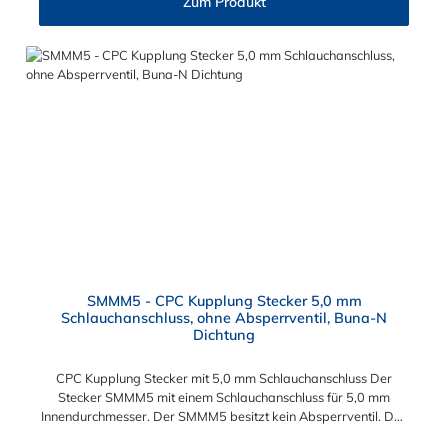
Zum Produkt
Blutdruckmanschetten, Kühlanzüge, Gaschromatographen,
Fotoentwickler und Teilchenzähler. Vorteile der CPC Kupplung:
Flexibiltät – Schnelle Verbindung von Baugruppen Wartung –
Schneller und einfacher Austausch von Baugruppen und
Aufrüstungen Sicherheit – Eliminierung gefährlicher oder
unansehnlicher Verschmutzungen Servicefreundlichkeit –
Wartung und Reparatur ohne Werkzeug Modularität –
Schnelles Verbinden von Anschlüssen und Zubehör
Zweckmäßigkeit – Leichte Bedienung und preiswert
SMMM5 - CPC Kupplung Stecker 5,0 mm
Schlauchanschluss, ohne Absperrventil, Buna-N
Dichtung
CPC Kupplung Stecker mit 5,0 mm Schlauchanschluss Der
Stecker SMMM5 mit einem Schlauchanschluss für 5,0 mm
Innendurchmesser. Der SMMM5 besitzt kein Absperrventil. Das
Material des Steckers ist Acetal und der Dichtring ist aus