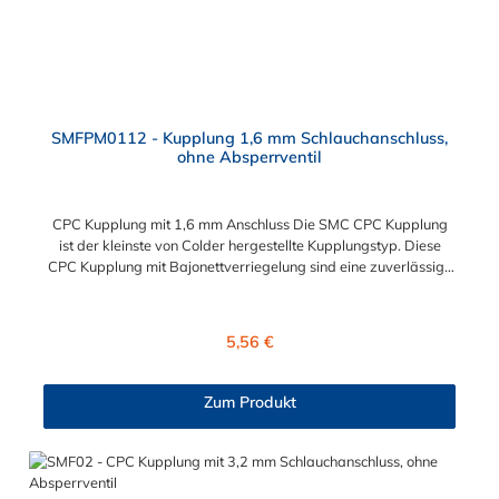
SMFPM0112 - Kupplung 1,6 mm Schlauchanschluss,
ohne Absperrventil
CPC Kupplung mit 1,6 mm Anschluss Die SMC CPC Kupplung
ist der kleinste von Colder hergestellte Kupplungstyp. Diese
CPC Kupplung mit Bajonettverriegelung sind eine zuverlässige
und sichere Alternative zu Luer-Verbindungen. Der
angeschlossene Schlauch kann frei rotieren. Dies verhindert
sowohl ein unbeabsichtigtes Lösen der Verbindung als auch das
Regulärer Preis:
5,56 €
Knicken und Verdrehen der Schläuche. Mögliche
Anwendungsbereiche sind Tintenstrahldrucker,
Blutdruckmanschetten, Kühlanzüge, Gaschromatographen,
Zum Produkt
Fotoentwickler und Teilchenzähler. Vorteile der CPC Kupplung:
Flexibiltät – Schnelle Verbindung von Baugruppen Wartung –
Schneller und einfacher Austausch von Baugruppen und
Aufrüstungen Sicherheit – Eliminierung gefährlicher oder
unansehnlicher Verschmutzungen Servicefreundlichkeit –