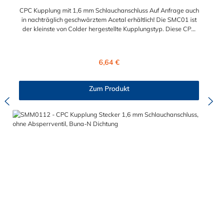
CPC Kupplung mit 1,6 mm Schlauchanschluss Auf Anfrage auch
in nachträglich geschwärztem Acetal erhältlich! Die SMC01 ist
der kleinste von Colder hergestellte Kupplungstyp. Diese CPC
Kupplung mit 1,6 mm Schlauchanschluss ist mit einer
Bajonettverriegelung ausgestattet und eine zuverlässige und
sichere Alternative zu Luer-Verbindungen. Der an der CPC
Regulärer Preis:
6,64 €
Kupplung angeschlossene Schlauch kann frei rotieren. Dies
verhindert sowohl ein unbeabsichtigtes Lösen der Verbindung
wie auch ein Knicken und Verdrehen der Schläuche. Mögliche
Zum Produkt
Anwendungsbereiche der CPC Kupplung mit 1,6 mm
Schlauchanschluss sind Tintenstrahldrucker,
Blutdruckmanschetten, Kühlanzüge, Gaschromatographen,
Fotoentwickler und Teilchenzähler. Vorteile von CPC Kupplung:
Flexibiltät – Schnelle Verbindung von Baugruppen Wartung –
Schneller und einfacher Austausch von Baugruppen und
Aufrüstungen Sicherheit – Eliminierung gefährlicher oder
unansehnlicher Verschmutzungen Servicefreundlichkeit –
Wartung und Reparatur ohne Werkzeug Modularität –
Schnelles Verbinden von Anschlüssen und Zubehör
Zweckmäßigkeit – Leichte Bedienung und preiswert