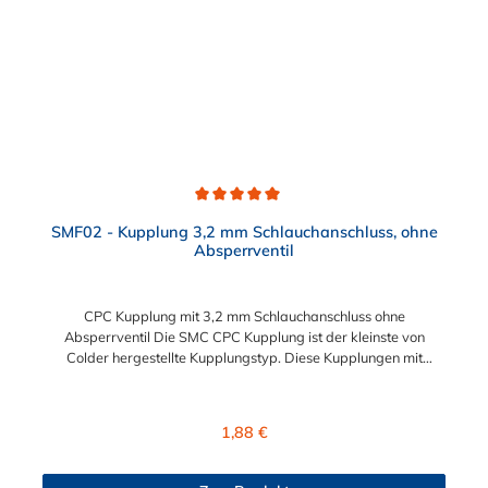
Wartung und Reparatur ohne Werkzeug Modularität –
Schnelles Verbinden von Anschlüssen und Zubehör
Zweckmäßigkeit – Leichte Bedienung und preiswert
Durchschnittliche Bewertung von 5 von 5 Sternen
SMF02 - Kupplung 3,2 mm Schlauchanschluss, ohne
Absperrventil
CPC Kupplung mit 3,2 mm Schlauchanschluss ohne
Absperrventil Die SMC CPC Kupplung ist der kleinste von
Colder hergestellte Kupplungstyp. Diese Kupplungen mit
Bajonettverriegelung sind eine zuverlässige und sichere
Alternative zu Luer-Verbindungen. Der angeschlossene
Schlauch kann frei rotieren. Dies verhindert sowohl ein
Regulärer Preis:
1,88 €
unbeabsichtigtes Lösen der Verbindung wie auch das Knicken
und Verdrehen der Schläuche. Mögliche Anwendungsbereiche
sind Tintenstrahldrucker, Blutdruckmanschetten, Kühlanzüge,