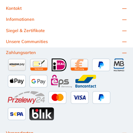
Kontakt
Informationen
Siegel & Zertifikate
Unsere Communities
Zahlungsarten
Amazon Pay
Vorkasse per Überweisung
iDEAL
Kauf auf Rechnung (10 Tage Ne
PayPal
Multiba
Apple Pay
Google Pay
eps
Bancontact
Przelewy24
Kredit- oder Debitkarte
Später Bezahlen
SEPA Lastschrift
BLIK
Versandarten