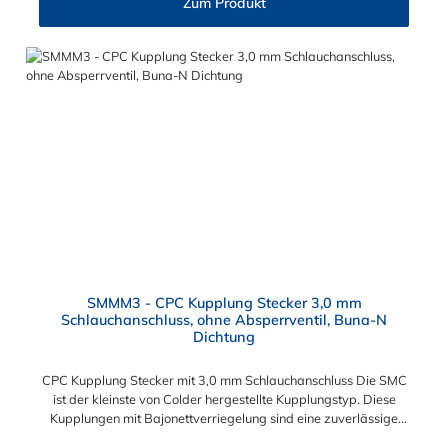
Zum Produkt
Gaschromatographen, Fotoentwickler und Teilchenzähler.
Vorteile von CPC Kupplung: Flexibiltät – Schnelle Verbindung
von Baugruppen Wartung – Schneller und einfacher Austausch
von Baugruppen und Aufrüstungen Sicherheit – Eliminierung
gefährlicher oder unansehnlicher Verschmutzungen
Servicefreundlichkeit – Wartung und Reparatur ohne Werkzeug
Modularität – Schnelles Verbinden von Anschlüssen und
Zubehör Zweckmäßigkeit – Leichte Bedienung und preiswert
SMMM3 - CPC Kupplung Stecker 3,0 mm
Schlauchanschluss, ohne Absperrventil, Buna-N
Dichtung
CPC Kupplung Stecker mit 3,0 mm Schlauchanschluss Die SMC
ist der kleinste von Colder hergestellte Kupplungstyp. Diese
Kupplungen mit Bajonettverriegelung sind eine zuverlässige
und sichere Alternative zu Luer-Verbindungen. Der