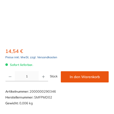
14,54 €
Preise inkl. MwSt. zzgl. Versandkosten
Sofort lieferbar.
Produkt Anzahl: Gib den gewünschten Wert ein oder benutze die Schaltflächen um die Anzahl z
Stück
In den Warenkorb
Artikelnummer:
2000000290346
Herstellernummer:
SMFPMD02
Gewicht:
0,006 kg