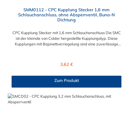
SMM0112 - CPC Kupplung Stecker 1,6 mm
Schlauchanschluss, ohne Absperrventil, Buna-N
Dichtung
CPC Kupplung Stecker mit 1,6 mm Schlauchanschluss Die SMC
ist der kleinste von Colder hergestellte Kupplungstyp. Diese
Kupplungen mit Bajonettverriegelung sind eine zuverlässige
und sichere Alternative zu Luer-Verbindungen. Der
angeschlossene Schlauch kann frei rotieren. Dies verhindert
sowohl ein unbeabsichtigtes Lösen der Verbindung wie auch
Regulärer Preis:
3,62 €
das Knicken und Verdrehen der Schläuche. Mögliche
Anwendungsbereiche sind Tintenstrahldrucker,
Blutdruckmanschetten, Kühlanzüge, Gaschromatographen,
Zum Produkt
Fotoentwickler und Teilchenzähler. Vorteile der CPC Kupplung
Stecker: Flexibiltät – Schnelle Verbindung von Baugruppen
Wartung – Schneller und einfacher Austausch von Baugruppen
und Aufrüstungen Sicherheit – Eliminierung gefährlicher oder
unansehnlicher Verschmutzungen Servicefreundlichkeit –
Wartung und Reparatur ohne Werkzeug Modularität –
Schnelles Verbinden von Anschlüssen und Zubehör
Zweckmäßigkeit – Leichte Bedienung und preiswert