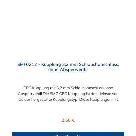
gefährlicher oder unansehnlicher Verschmutzungen
Servicefreundlichkeit – Wartung und Reparatur ohne Werkzeug
Modularität – Schnelles Verbinden von Anschlüssen und
Zubehör Zweckmäßigkeit – Leichte Bedienung und preiswert
SMF0212 - Kupplung 3,2 mm Schlauchanschluss,
ohne Absperrventil
CPC Kupplung mit 3,2 mm Schlauchanschluss ohne
Absperrventil Die SMC CPC Kupplung ist der kleinste von
Colder hergestellte Kupplungstyp. Diese Kupplungen mit
Bajonettverriegelung sind eine zuverlässige und sichere
Alternative zu Luer-Verbindungen. Der angeschlossene
Schlauch kann frei rotieren. Dies verhindert sowohl ein
Regulärer Preis:
2,50 €
unbeabsichtigtes Lösen der Verbindung wie auch das Knicken
und Verdrehen der Schläuche an der CPC Kupplung. Mögliche
Anwendungsbereiche sind Tintenstrahldrucker,