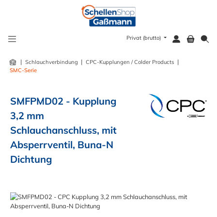
alt springen
Privat (brutto)
|
|
|
Schlauchverbindung
CPC-Kupplungen / Colder Products
SMC-Serie
SMFPMD02 - Kupplung
3,2 mm
Schlauchanschluss, mit
Absperrventil, Buna-N
Dichtung
Bildergalerie überspringen