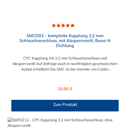
Durchschnittliche Bewertung von 5 von 5 Sternen
SMCD02 - komplette Kupplung 3,2 mm
Schlauchanschluss, mit Absperrventil, Buna-N
Dichtung
CPC Kupplung mit 3,2 mm Schlauchanschluss und
Absperrventil Auf Anfrage auch in nachträglich geschwärztem
Acetal erhältlich! Die SMC ist der kleinste von Colder
hergestellte Kupplungstyp. Diese Kupplungen mit
Bajonettverriegelung sind eine zuverlässige und sichere
Alternative zu Luer-Verbindungen. Der angeschlossene
Regulärer Preis:
16,86 €
Schlauch kann frei rotieren. Dies verhindert sowohl ein
unbeabsichtigtes Lösen der Verbindung wie auch das Knicken
und Verdrehen der Schläuche. Mögliche Anwendungsbereiche
Zum Produkt
sind Tintenstrahldrucker, Blutdruckmanschetten, Kühlanzüge,
Gaschromatographen, Fotoentwickler und Teilchenzähler.
Vorteile von CPC Kupplung: Flexibiltät – Schnelle Verbindung
von Baugruppen Wartung – Schneller und einfacher Austausch
von Baugruppen und Aufrüstungen Sicherheit – Eliminierung