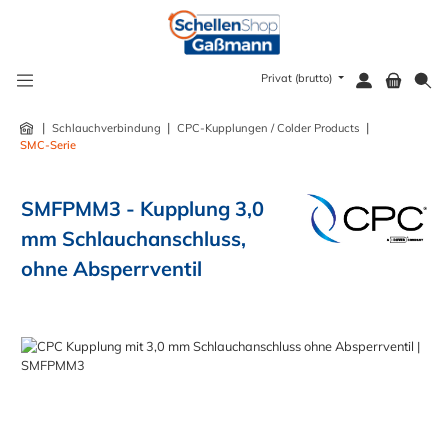
alt springen
Privat (brutto)
|
|
|
Schlauchverbindung
CPC-Kupplungen / Colder Products
SMC-Serie
SMFPMM3 - Kupplung 3,0
mm Schlauchanschluss,
ohne Absperrventil
Bildergalerie überspringen