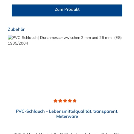
Zum Produkt
Produktgalerie überspringen
Zubehör
Durchschnittliche Bewertung von 4.7 von 5 Sternen
PVC-Schlauch - Lebensmittelqualität, transparent,
Meterware