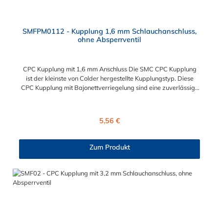
SMFPM0112 - Kupplung 1,6 mm Schlauchanschluss,
ohne Absperrventil
CPC Kupplung mit 1,6 mm Anschluss Die SMC CPC Kupplung
ist der kleinste von Colder hergestellte Kupplungstyp. Diese
CPC Kupplung mit Bajonettverriegelung sind eine zuverlässige
und sichere Alternative zu Luer-Verbindungen. Der
angeschlossene Schlauch kann frei rotieren. Dies verhindert
sowohl ein unbeabsichtigtes Lösen der Verbindung als auch das
Regulärer Preis:
5,56 €
Knicken und Verdrehen der Schläuche. Mögliche
Anwendungsbereiche sind Tintenstrahldrucker,
Blutdruckmanschetten, Kühlanzüge, Gaschromatographen,
Zum Produkt
Fotoentwickler und Teilchenzähler. Vorteile der CPC Kupplung:
Flexibiltät – Schnelle Verbindung von Baugruppen Wartung –
Schneller und einfacher Austausch von Baugruppen und
Aufrüstungen Sicherheit – Eliminierung gefährlicher oder
unansehnlicher Verschmutzungen Servicefreundlichkeit –
Wartung und Reparatur ohne Werkzeug Modularität –
Schnelles Verbinden von Anschlüssen und Zubehör
Zweckmäßigkeit – Leichte Bedienung und preiswert