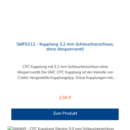
Zubehör Zweckmäßigkeit – Leichte Bedienung und preiswert
SMF0212 - Kupplung 3,2 mm Schlauchanschluss,
ohne Absperrventil
CPC Kupplung mit 3,2 mm Schlauchanschluss ohne
Absperrventil Die SMC CPC Kupplung ist der kleinste von
Colder hergestellte Kupplungstyp. Diese Kupplungen mit
Bajonettverriegelung sind eine zuverlässige und sichere
Alternative zu Luer-Verbindungen. Der angeschlossene
Schlauch kann frei rotieren. Dies verhindert sowohl ein
Regulärer Preis:
2,50 €
unbeabsichtigtes Lösen der Verbindung wie auch das Knicken
und Verdrehen der Schläuche an der CPC Kupplung. Mögliche
Anwendungsbereiche sind Tintenstrahldrucker,
Zum Produkt
Blutdruckmanschetten, Kühlanzüge, Gaschromatographen,
Fotoentwickler und Teilchenzähler. Vorteile der CPC Kupplung:
Flexibiltät – Schnelle Verbindung von Baugruppen Wartung –