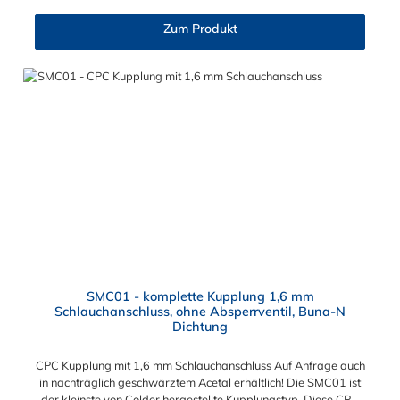
Anwendungsbereiche sind Tintenstrahldrucker,
Blutdruckmanschetten, Kühlanzüge, Gaschromatographen,
Zum Produkt
Fotoentwickler und Teilchenzähler. Vorteile der CPC Kupplung:
Flexibiltät – Schnelle Verbindung von Baugruppen Wartung –
Schneller und einfacher Austausch von Baugruppen und
Aufrüstungen Sicherheit – Eliminierung gefährlicher oder
unansehnlicher Verschmutzungen Servicefreundlichkeit –
Wartung und Reparatur ohne Werkzeug Modularität –
Schnelles Verbinden von Anschlüssen und Zubehör
Zweckmäßigkeit – Leichte Bedienung und preiswert
SMC01 - komplette Kupplung 1,6 mm
Schlauchanschluss, ohne Absperrventil, Buna-N
Dichtung
CPC Kupplung mit 1,6 mm Schlauchanschluss Auf Anfrage auch
in nachträglich geschwärztem Acetal erhältlich! Die SMC01 ist
der kleinste von Colder hergestellte Kupplungstyp. Diese CPC