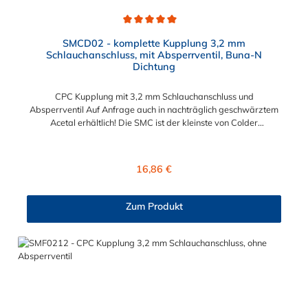
Durchschnittliche Bewertung von 5 von 5 Sternen
SMCD02 - komplette Kupplung 3,2 mm
Schlauchanschluss, mit Absperrventil, Buna-N
Dichtung
CPC Kupplung mit 3,2 mm Schlauchanschluss und
Absperrventil Auf Anfrage auch in nachträglich geschwärztem
Acetal erhältlich! Die SMC ist der kleinste von Colder
hergestellte Kupplungstyp. Diese Kupplungen mit
Bajonettverriegelung sind eine zuverlässige und sichere
Alternative zu Luer-Verbindungen. Der angeschlossene
Regulärer Preis:
16,86 €
Schlauch kann frei rotieren. Dies verhindert sowohl ein
unbeabsichtigtes Lösen der Verbindung wie auch das Knicken
und Verdrehen der Schläuche. Mögliche Anwendungsbereiche
Zum Produkt
sind Tintenstrahldrucker, Blutdruckmanschetten, Kühlanzüge,
Gaschromatographen, Fotoentwickler und Teilchenzähler.
Vorteile von CPC Kupplung: Flexibiltät – Schnelle Verbindung
von Baugruppen Wartung – Schneller und einfacher Austausch
von Baugruppen und Aufrüstungen Sicherheit – Eliminierung
gefährlicher oder unansehnlicher Verschmutzungen
Servicefreundlichkeit – Wartung und Reparatur ohne Werkzeug
Modularität – Schnelles Verbinden von Anschlüssen und