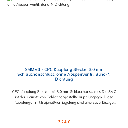
von Baugruppen und Aufrüstungen Sicherheit – Eliminierung
gefährlicher oder unansehnlicher Verschmutzungen
Servicefreundlichkeit – Wartung und Reparatur ohne Werkzeug
Modularität – Schnelles Verbinden von Anschlüssen und
Zubehör Zweckmäßigkeit – Leichte Bedienung und preiswert
SMMM3 - CPC Kupplung Stecker 3,0 mm
Schlauchanschluss, ohne Absperrventil, Buna-N
Dichtung
CPC Kupplung Stecker mit 3,0 mm Schlauchanschluss Die SMC
ist der kleinste von Colder hergestellte Kupplungstyp. Diese
Kupplungen mit Bajonettverriegelung sind eine zuverlässige
und sichere Alternative zu Luer-Verbindungen. Der
angeschlossene Schlauch kann frei rotieren. Dies verhindert
sowohl ein unbeabsichtigtes Lösen der Verbindung wie auch
Regulärer Preis:
3,24 €
das Knicken und Verdrehen der Schläuche. Mögliche