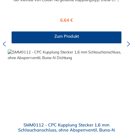
Kupplung mit 1,6 mm Schlauchanschluss ist mit einer
Bajonettverriegelung ausgestattet und eine zuverlässige und
sichere Alternative zu Luer-Verbindungen. Der an der CPC
Regulärer Preis:
6,64 €
Kupplung angeschlossene Schlauch kann frei rotieren. Dies
verhindert sowohl ein unbeabsichtigtes Lösen der Verbindung
wie auch ein Knicken und Verdrehen der Schläuche. Mögliche
Zum Produkt
Anwendungsbereiche der CPC Kupplung mit 1,6 mm
Schlauchanschluss sind Tintenstrahldrucker,
Blutdruckmanschetten, Kühlanzüge, Gaschromatographen,
Fotoentwickler und Teilchenzähler. Vorteile von CPC Kupplung:
Flexibiltät – Schnelle Verbindung von Baugruppen Wartung –
Schneller und einfacher Austausch von Baugruppen und
Aufrüstungen Sicherheit – Eliminierung gefährlicher oder
unansehnlicher Verschmutzungen Servicefreundlichkeit –
Wartung und Reparatur ohne Werkzeug Modularität –
Schnelles Verbinden von Anschlüssen und Zubehör
Zweckmäßigkeit – Leichte Bedienung und preiswert
SMM0112 - CPC Kupplung Stecker 1,6 mm
Schlauchanschluss, ohne Absperrventil, Buna-N