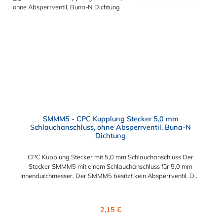
Schneller und einfacher Austausch von Baugruppen und
Aufrüstungen Sicherheit – Eliminierung gefährlicher oder
unansehnlicher Verschmutzungen Servicefreundlichkeit –
Wartung und Reparatur ohne Werkzeug Modularität –
Schnelles Verbinden von Anschlüssen und Zubehör
Zweckmäßigkeit – Leichte Bedienung und preiswert
SMMM5 - CPC Kupplung Stecker 5,0 mm
Schlauchanschluss, ohne Absperrventil, Buna-N
Dichtung
CPC Kupplung Stecker mit 5,0 mm Schlauchanschluss Der
Stecker SMMM5 mit einem Schlauchanschluss für 5,0 mm
Innendurchmesser. Der SMMM5 besitzt kein Absperrventil. Das
Material des Steckers ist Acetal und der Dichtring ist aus
BUNA-N. Sie können diesen Stecker mit allen Kupplungen der
SMC- Serie kombinieren.
Regulärer Preis:
2,15 €