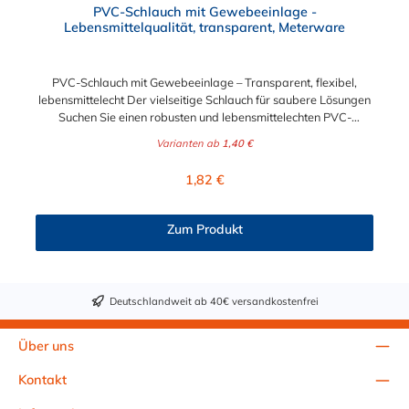
PVC-Schlauch mit Gewebeeinlage -
Lebensmittelqualität, transparent, Meterware
PVC-Schlauch mit Gewebeeinlage – Transparent, flexibel,
lebensmittelecht Der vielseitige Schlauch für saubere Lösungen
Suchen Sie einen robusten und lebensmittelechten PVC-
Schlauch für vielfältige Anwendungen in Haushalt, Industrie
Varianten ab
1,40 €
oder Gastronomie? Unser transparenter PVC-Schlauch mit
Gewebeeinlage erfüllt höchste Anforderungen – und das als
Regulärer Preis:
1,82 €
Meterware für maximale Flexibilität. Geprüfte Qualität für
sensible Anwendungen Dieser Druckschlauch besteht aus einer
Innenseele und Außendecke aus PVC sowie einer
Zum Produkt
stabilisierenden Textil-Gewebeeinlage. Er wird TÜV-geprüft
und LABS-frei produziert. In der transparenten und
leuchtgrünen Variante ist er zusätzlich lebensmittelecht gemäß
Verordnung (EG) 1935/2004 und (EU) 10/2011 (Simulanzien A,
Deutschlandweit ab 40€ versandkostenfrei
B, C). Nur der Typ transparent erfüllt darüber hinaus KTW-C
sowie FDA 175.300. Verfügbare Schlauchinnendurchmesser: 4
mm 6 mm 9 mm 13 mm 16 mm 19 mm 25 mm Für Wasser,
Über uns
Getränke & mehr – sicher und zuverlässig Der Schlauch ist für
eine Vielzahl von Medien geeignet: Wasser, Trinkwasser,
Kontakt
Druckluft, Argon, sowie Getränke wie Wein, Fruchtsaft,