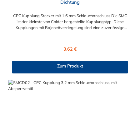
Dichtung
CPC Kupplung Stecker mit 1,6 mm Schlauchanschluss Die SMC
ist der kleinste von Colder hergestellte Kupplungstyp. Diese
Kupplungen mit Bajonettverriegelung sind eine zuverlässige
und sichere Alternative zu Luer-Verbindungen. Der
angeschlossene Schlauch kann frei rotieren. Dies verhindert
sowohl ein unbeabsichtigtes Lösen der Verbindung wie auch
Regulärer Preis:
3,62 €
das Knicken und Verdrehen der Schläuche. Mögliche
Anwendungsbereiche sind Tintenstrahldrucker,
Blutdruckmanschetten, Kühlanzüge, Gaschromatographen,
Zum Produkt
Fotoentwickler und Teilchenzähler. Vorteile der CPC Kupplung
Stecker: Flexibiltät – Schnelle Verbindung von Baugruppen
Wartung – Schneller und einfacher Austausch von Baugruppen
und Aufrüstungen Sicherheit – Eliminierung gefährlicher oder
unansehnlicher Verschmutzungen Servicefreundlichkeit –
Wartung und Reparatur ohne Werkzeug Modularität –
Schnelles Verbinden von Anschlüssen und Zubehör
Zweckmäßigkeit – Leichte Bedienung und preiswert