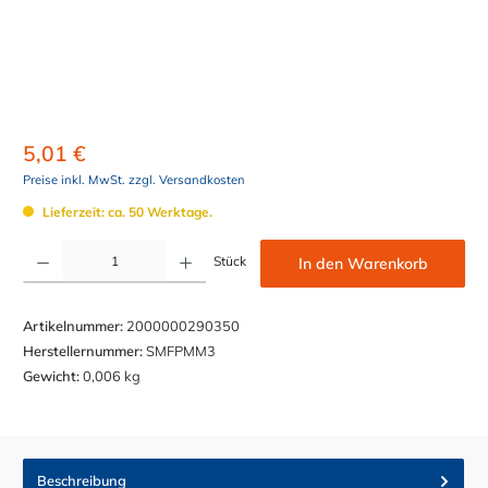
5,01 €
Preise inkl. MwSt. zzgl. Versandkosten
Lieferzeit: ca. 50 Werktage.
Produkt Anzahl: Gib den gewünschten Wert ein oder benutze die Schaltflächen um die Anzahl z
Stück
In den Warenkorb
Artikelnummer:
2000000290350
Herstellernummer:
SMFPMM3
Gewicht:
0,006 kg
Beschreibung