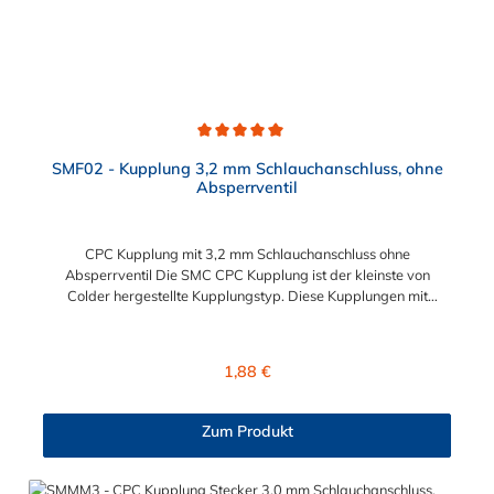
Durchschnittliche Bewertung von 5 von 5 Sternen
SMF02 - Kupplung 3,2 mm Schlauchanschluss, ohne
Absperrventil
CPC Kupplung mit 3,2 mm Schlauchanschluss ohne
Absperrventil Die SMC CPC Kupplung ist der kleinste von
Colder hergestellte Kupplungstyp. Diese Kupplungen mit
Bajonettverriegelung sind eine zuverlässige und sichere
Alternative zu Luer-Verbindungen. Der angeschlossene
Schlauch kann frei rotieren. Dies verhindert sowohl ein
Regulärer Preis:
1,88 €
unbeabsichtigtes Lösen der Verbindung wie auch das Knicken
und Verdrehen der Schläuche. Mögliche Anwendungsbereiche
sind Tintenstrahldrucker, Blutdruckmanschetten, Kühlanzüge,
Zum Produkt
Gaschromatographen, Fotoentwickler und Teilchenzähler.
Vorteile von CPC Kupplung: Flexibiltät – Schnelle Verbindung
von Baugruppen Wartung – Schneller und einfacher Austausch