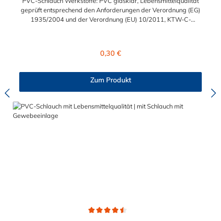
PVC-Schlauch Werkstoffe: PVC glasklar, Lebensmittelqualität
geprüft entsprechend den Anforderungen der Verordnung (EG)
1935/2004 und der Verordnung (EU) 10/2011, KTW-C-
geprüft, TÜV-geprüft, LABS-freie Produktion Einsatzbereich:
Druckloses Durchleiten von Flüssigkeiten und Gasen wie
Wasser, Trinkwasser, Argon, Wein, Fruchtsaft, Limonade,
Regulärer Preis:
0,30 €
Mineralwasser, Süßmost und alkoholische Getränke bis 15
Vol% Alkoholgehalt (nicht für Bier in Schankanlagen und
fetthaltige Produkte!). Die durchfließenden Lebensmittel sollten
Zum Produkt
+40°C nicht überschreiten. Eine Geschmacksprobe ist ratsam.
Bei der Durchleitung von Lebensmitteln und Trinkwasser ist der
Schlauch vor dem Ersteinsatz unbedingt sorgfältig zu reinigen
Durchschnittliche Bewertung von 4.5 von 5 Sternen