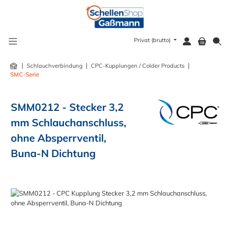
alt springen
Privat (brutto)
|
|
|
Schlauchverbindung
CPC-Kupplungen / Colder Products
SMC-Serie
SMM0212 - Stecker 3,2
mm Schlauchanschluss,
ohne Absperrventil,
Buna-N Dichtung
Bildergalerie überspringen