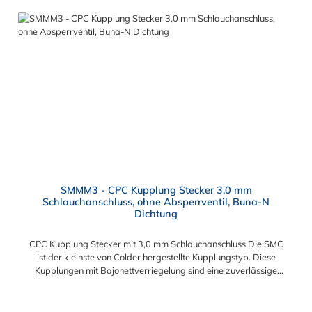
Vorteile von CPC Kupplung: Flexibiltät – Schnelle Verbindung
von Baugruppen Wartung – Schneller und einfacher Austausch
von Baugruppen und Aufrüstungen Sicherheit – Eliminierung
gefährlicher oder unansehnlicher Verschmutzungen
Servicefreundlichkeit – Wartung und Reparatur ohne Werkzeug
Modularität – Schnelles Verbinden von Anschlüssen und
Zubehör Zweckmäßigkeit – Leichte Bedienung und preiswert
SMMM3 - CPC Kupplung Stecker 3,0 mm
Schlauchanschluss, ohne Absperrventil, Buna-N
Dichtung
CPC Kupplung Stecker mit 3,0 mm Schlauchanschluss Die SMC
ist der kleinste von Colder hergestellte Kupplungstyp. Diese
Kupplungen mit Bajonettverriegelung sind eine zuverlässige
und sichere Alternative zu Luer-Verbindungen. Der
angeschlossene Schlauch kann frei rotieren. Dies verhindert
sowohl ein unbeabsichtigtes Lösen der Verbindung wie auch
Regulärer Preis: