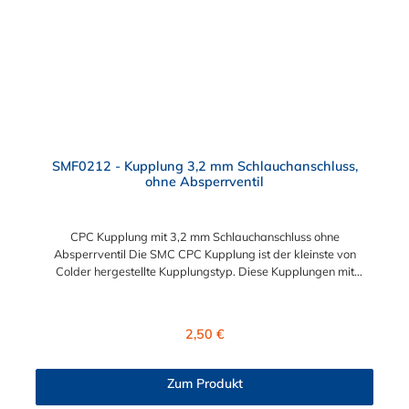
Servicefreundlichkeit – Wartung und Reparatur ohne Werkzeug
Modularität – Schnelles Verbinden von Anschlüssen und
Zubehör Zweckmäßigkeit – Leichte Bedienung und preiswert
SMF0212 - Kupplung 3,2 mm Schlauchanschluss,
ohne Absperrventil
CPC Kupplung mit 3,2 mm Schlauchanschluss ohne
Absperrventil Die SMC CPC Kupplung ist der kleinste von
Colder hergestellte Kupplungstyp. Diese Kupplungen mit
Bajonettverriegelung sind eine zuverlässige und sichere
Alternative zu Luer-Verbindungen. Der angeschlossene
Schlauch kann frei rotieren. Dies verhindert sowohl ein
Regulärer Preis:
2,50 €
unbeabsichtigtes Lösen der Verbindung wie auch das Knicken
und Verdrehen der Schläuche an der CPC Kupplung. Mögliche
Anwendungsbereiche sind Tintenstrahldrucker,
Zum Produkt
Blutdruckmanschetten, Kühlanzüge, Gaschromatographen,