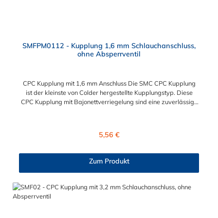
SMFPM0112 - Kupplung 1,6 mm Schlauchanschluss,
ohne Absperrventil
CPC Kupplung mit 1,6 mm Anschluss Die SMC CPC Kupplung
ist der kleinste von Colder hergestellte Kupplungstyp. Diese
CPC Kupplung mit Bajonettverriegelung sind eine zuverlässige
und sichere Alternative zu Luer-Verbindungen. Der
angeschlossene Schlauch kann frei rotieren. Dies verhindert
sowohl ein unbeabsichtigtes Lösen der Verbindung als auch das
Regulärer Preis:
5,56 €
Knicken und Verdrehen der Schläuche. Mögliche
Anwendungsbereiche sind Tintenstrahldrucker,
Blutdruckmanschetten, Kühlanzüge, Gaschromatographen,
Zum Produkt
Fotoentwickler und Teilchenzähler. Vorteile der CPC Kupplung:
Flexibiltät – Schnelle Verbindung von Baugruppen Wartung –
Schneller und einfacher Austausch von Baugruppen und
Aufrüstungen Sicherheit – Eliminierung gefährlicher oder
unansehnlicher Verschmutzungen Servicefreundlichkeit –
Wartung und Reparatur ohne Werkzeug Modularität –