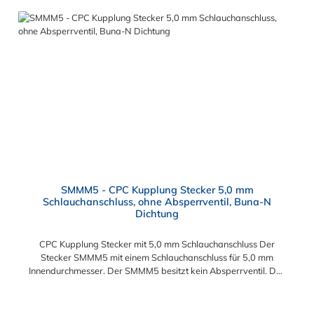
Fotoentwickler und Teilchenzähler. Vorteile der CPC Kupplung:
Flexibiltät – Schnelle Verbindung von Baugruppen Wartung –
Schneller und einfacher Austausch von Baugruppen und
Aufrüstungen Sicherheit – Eliminierung gefährlicher oder
unansehnlicher Verschmutzungen Servicefreundlichkeit –
Wartung und Reparatur ohne Werkzeug Modularität –
Schnelles Verbinden von Anschlüssen und Zubehör
Zweckmäßigkeit – Leichte Bedienung und preiswert
SMMM5 - CPC Kupplung Stecker 5,0 mm
Schlauchanschluss, ohne Absperrventil, Buna-N
Dichtung
CPC Kupplung Stecker mit 5,0 mm Schlauchanschluss Der
Stecker SMMM5 mit einem Schlauchanschluss für 5,0 mm
Innendurchmesser. Der SMMM5 besitzt kein Absperrventil. Das
Material des Steckers ist Acetal und der Dichtring ist aus
BUNA-N. Sie können diesen Stecker mit allen Kupplungen der
SMC- Serie kombinieren.
Regulärer Preis: