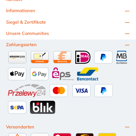
Informationen
Siegel & Zertifikate
Unsere Communities
Zahlungsarten
Amazon Pay
Vorkasse per Überweisung
Kauf auf Rechnung (10 Tage Netto)
iDEAL
PayPal
Multiba
Apple Pay
Google Pay
eps
Bancontact
Przelewy24
Kredit- oder Debitkarte
Später Bezahlen
SEPA Lastschrift
BLIK
Versandarten