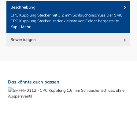
Beschreibung
CPC Kupplung Stecker mit 3,2 mm Schlauchanschluss Der SMC
CPC Kupplung Stecker ist der kleinste von Colder hergestellte
Kup…
Mehr
Bewertungen
Produktgalerie überspringen
Das könnte auch passen