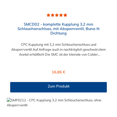
Durchschnittliche Bewertung von 5 von 5 Sternen
SMCD02 - komplette Kupplung 3,2 mm
Schlauchanschluss, mit Absperrventil, Buna-N
Dichtung
CPC Kupplung mit 3,2 mm Schlauchanschluss und
Absperrventil Auf Anfrage auch in nachträglich geschwärztem
Acetal erhältlich! Die SMC ist der kleinste von Colder
hergestellte Kupplungstyp. Diese Kupplungen mit
Bajonettverriegelung sind eine zuverlässige und sichere
Alternative zu Luer-Verbindungen. Der angeschlossene
Regulärer Preis:
16,86 €
Schlauch kann frei rotieren. Dies verhindert sowohl ein
unbeabsichtigtes Lösen der Verbindung wie auch das Knicken
und Verdrehen der Schläuche. Mögliche Anwendungsbereiche
Zum Produkt
sind Tintenstrahldrucker, Blutdruckmanschetten, Kühlanzüge,
Gaschromatographen, Fotoentwickler und Teilchenzähler.
Vorteile von CPC Kupplung: Flexibiltät – Schnelle Verbindung
von Baugruppen Wartung – Schneller und einfacher Austausch
von Baugruppen und Aufrüstungen Sicherheit – Eliminierung
gefährlicher oder unansehnlicher Verschmutzungen