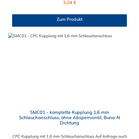
3,24 €
das Knicken und Verdrehen der Schläuche. Mögliche
Anwendungsbereiche sind Tintenstrahldrucker,
Blutdruckmanschetten, Kühlanzüge, Gaschromatographen,
Zum Produkt
Fotoentwickler und Teilchenzähler. Vorteile der CPC Kupplung:
Flexibiltät – Schnelle Verbindung von Baugruppen Wartung –
Schneller und einfacher Austausch von Baugruppen und
Aufrüstungen Sicherheit – Eliminierung gefährlicher oder
unansehnlicher Verschmutzungen Servicefreundlichkeit –
Wartung und Reparatur ohne Werkzeug Modularität –
Schnelles Verbinden von Anschlüssen und Zubehör
Zweckmäßigkeit – Leichte Bedienung und preiswert
SMC01 - komplette Kupplung 1,6 mm
Schlauchanschluss, ohne Absperrventil, Buna-N
Dichtung
CPC Kupplung mit 1,6 mm Schlauchanschluss Auf Anfrage auch