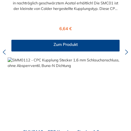
in nachträglich geschwärztem Acetal erhältlich! Die SMC01 ist
der kleinste von Colder hergestellte Kupplungstyp. Diese CPC
Kupplung mit 1,6 mm Schlauchanschluss ist mit einer
Bajonettverriegelung ausgestattet und eine zuverlässige und
sichere Alternative zu Luer-Verbindungen. Der an der CPC
Regulärer Preis:
6,64 €
Kupplung angeschlossene Schlauch kann frei rotieren. Dies
verhindert sowohl ein unbeabsichtigtes Lösen der Verbindung
wie auch ein Knicken und Verdrehen der Schläuche. Mögliche
Zum Produkt
Anwendungsbereiche der CPC Kupplung mit 1,6 mm
Schlauchanschluss sind Tintenstrahldrucker,
Blutdruckmanschetten, Kühlanzüge, Gaschromatographen,
Fotoentwickler und Teilchenzähler. Vorteile von CPC Kupplung:
Flexibiltät – Schnelle Verbindung von Baugruppen Wartung –
Schneller und einfacher Austausch von Baugruppen und
Aufrüstungen Sicherheit – Eliminierung gefährlicher oder
unansehnlicher Verschmutzungen Servicefreundlichkeit –
Wartung und Reparatur ohne Werkzeug Modularität –
Schnelles Verbinden von Anschlüssen und Zubehör
Zweckmäßigkeit – Leichte Bedienung und preiswert