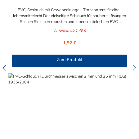
PVC-Schlauch mit Gewebeeinlage – Transparent, flexibel,
lebensmittelecht Der vielseitige Schlauch für saubere Lösungen
Suchen Sie einen robusten und lebensmittelechten PVC-
Schlauch für vielfältige Anwendungen in Haushalt, Industrie
Varianten ab
1,40 €
oder Gastronomie? Unser transparenter PVC-Schlauch mit
Gewebeeinlage erfüllt höchste Anforderungen – und das als
Regulärer Preis:
1,82 €
Meterware für maximale Flexibilität. Geprüfte Qualität für
sensible Anwendungen Dieser Druckschlauch besteht aus einer
Innenseele und Außendecke aus PVC sowie einer
Zum Produkt
stabilisierenden Textil-Gewebeeinlage. Er wird TÜV-geprüft
und LABS-frei produziert. In der transparenten und
leuchtgrünen Variante ist er zusätzlich lebensmittelecht gemäß
Verordnung (EG) 1935/2004 und (EU) 10/2011 (Simulanzien A,
B, C). Nur der Typ transparent erfüllt darüber hinaus KTW-C
sowie FDA 175.300. Verfügbare Schlauchinnendurchmesser: 4
mm 6 mm 9 mm 13 mm 16 mm 19 mm 25 mm Für Wasser,
Getränke & mehr – sicher und zuverlässig Der Schlauch ist für
eine Vielzahl von Medien geeignet: Wasser, Trinkwasser,
Druckluft, Argon, sowie Getränke wie Wein, Fruchtsaft,
Limonade, Mineralwasser, Süßmost und alkoholische Getränke
bis 15 Vol.-%. Nicht geeignet ist er für fetthaltige Medien oder
Bier in Schankanlagen. Bei Getränken sollte +40 °C nicht