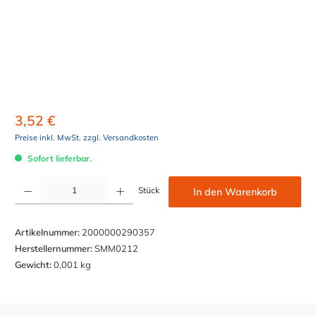
3,52 €
Preise inkl. MwSt. zzgl. Versandkosten
Sofort lieferbar.
Produkt Anzahl: Gib den gewünschten Wert ein oder benutze die Schaltflächen um die Anzahl z
Stück
In den Warenkorb
Artikelnummer:
2000000290357
Herstellernummer:
SMM0212
Gewicht:
0,001 kg