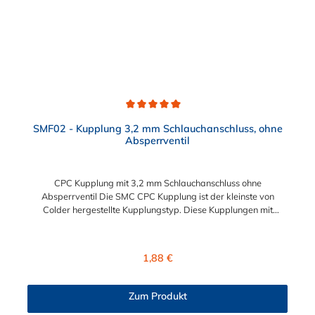
Schnelles Verbinden von Anschlüssen und Zubehör
Zweckmäßigkeit – Leichte Bedienung und preiswert
Durchschnittliche Bewertung von 5 von 5 Sternen
SMF02 - Kupplung 3,2 mm Schlauchanschluss, ohne
Absperrventil
CPC Kupplung mit 3,2 mm Schlauchanschluss ohne
Absperrventil Die SMC CPC Kupplung ist der kleinste von
Colder hergestellte Kupplungstyp. Diese Kupplungen mit
Bajonettverriegelung sind eine zuverlässige und sichere
Alternative zu Luer-Verbindungen. Der angeschlossene
Schlauch kann frei rotieren. Dies verhindert sowohl ein
Regulärer Preis:
1,88 €
unbeabsichtigtes Lösen der Verbindung wie auch das Knicken
und Verdrehen der Schläuche. Mögliche Anwendungsbereiche
sind Tintenstrahldrucker, Blutdruckmanschetten, Kühlanzüge,
Zum Produkt
Gaschromatographen, Fotoentwickler und Teilchenzähler.