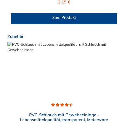
2,15 €
Zum Produkt
Produktgalerie überspringen
Zubehör
Durchschnittliche Bewertung von 4.5 von 5 Sternen
PVC-Schlauch mit Gewebeeinlage -
Lebensmittelqualität, transparent, Meterware