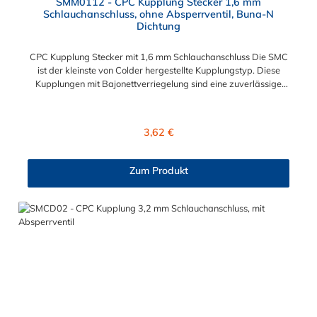
SMM0112 - CPC Kupplung Stecker 1,6 mm
Schlauchanschluss, ohne Absperrventil, Buna-N
Dichtung
CPC Kupplung Stecker mit 1,6 mm Schlauchanschluss Die SMC
ist der kleinste von Colder hergestellte Kupplungstyp. Diese
Kupplungen mit Bajonettverriegelung sind eine zuverlässige
und sichere Alternative zu Luer-Verbindungen. Der
angeschlossene Schlauch kann frei rotieren. Dies verhindert
sowohl ein unbeabsichtigtes Lösen der Verbindung wie auch
Regulärer Preis:
3,62 €
das Knicken und Verdrehen der Schläuche. Mögliche
Anwendungsbereiche sind Tintenstrahldrucker,
Blutdruckmanschetten, Kühlanzüge, Gaschromatographen,
Zum Produkt
Fotoentwickler und Teilchenzähler. Vorteile der CPC Kupplung
Stecker: Flexibiltät – Schnelle Verbindung von Baugruppen
Wartung – Schneller und einfacher Austausch von Baugruppen
und Aufrüstungen Sicherheit – Eliminierung gefährlicher oder
unansehnlicher Verschmutzungen Servicefreundlichkeit –
Wartung und Reparatur ohne Werkzeug Modularität –
Schnelles Verbinden von Anschlüssen und Zubehör
Zweckmäßigkeit – Leichte Bedienung und preiswert